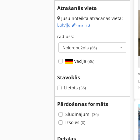
Atrašanās vieta
Jūsu noteiktā atrašanās vieta:
Latvija
(mainīt)
rādiuss:
Neierobežots
(36)
Vācija
(36)
Stāvoklis
Lietots
(36)
Pārdošanas formāts
Sludinājumi
(36)
Izsoles
(0)
Detaļas