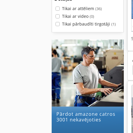
Tikai ar attēliem
(36)
Tikai ar video
(0)
Tikai pārbaudīti tirgotāji
(1)
li
Plow Reizes
Arkli
Arkls
Dziļi Arkls
Pārdot amazone catros
3001 nekavējoties