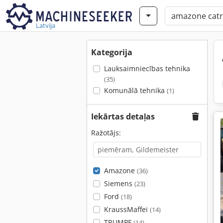
Latvija
Kategorija
Lauksaimniecības tehnika
(35)
Komunālā tehnika
(1)
Iekārtas detaļas
Ražotājs:
Amazone
(36)
Siemens
(23)
Ford
(18)
KraussMaffei
(14)
TRUMPF
(14)