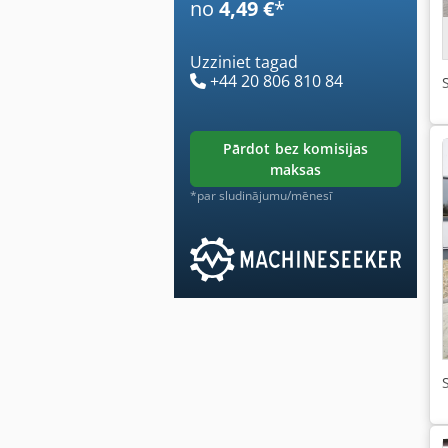
no
4,49 €
*
Uzziniet tagad
+44 20 806 810 84
pārdot bez komisijas
maksas
*par sludinājumu/mēnesī