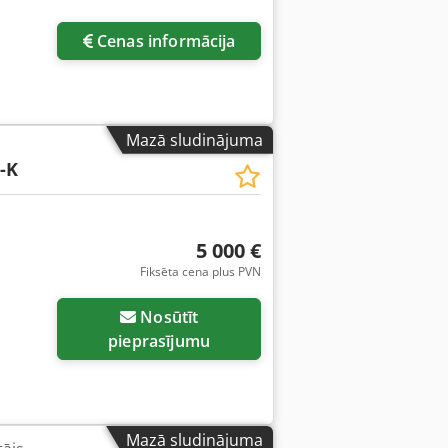
Cenas informācija
Mazā sludinājuma
-K
5 000 €
Fiksēta cena plus PVN
Nosūtīt
pieprasījumu
Mazā sludinājuma