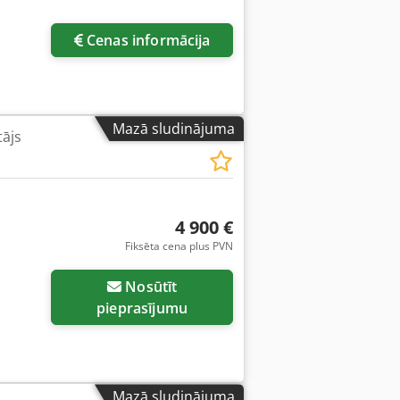
Cenas informācija
Mazā sludinājuma
tājs
4 900 €
Fiksēta cena plus PVN
Nosūtīt
pieprasījumu
Mazā sludinājuma