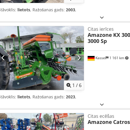
Stāvoklis:
lietots
, Ražošanas gads:
2003
,
Citas ierīces
Amazone
KX 300
3000 Sp
Kassel
1 161 km
1
/
6
Stāvoklis:
lietots
, Ražošanas gads:
2023
,
Citas ecēšas
Amazone
Catros