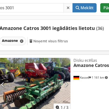
Meklēt
Pā
Amazone Catros 3001 iegādāties lietotu
(36)
Amazone
Noņemt visus filtrus
Disku ecēšas
Amazone
Catros
Kassel
1 161 km
1
/
3