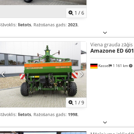
1
/
6
Stāvoklis:
lietots
, Ražošanas gads:
2023
,
Viena grauda zāģis
Amazone
ED 601
Kassel
1 161 km
1
/
9
Stāvoklis:
lietots
, Ražošanas gads:
1998
,