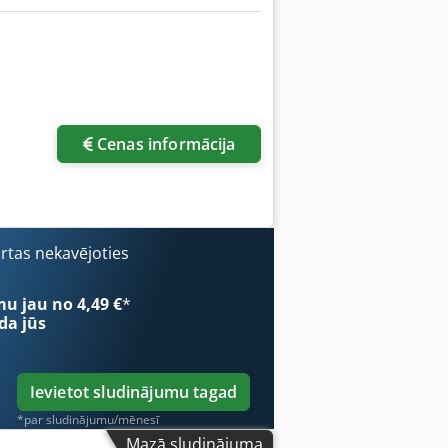
Pieprasīt vairāk attēlu
Cenas informācija
ārtas nekavējoties
mu jau no 4,49 €
*
da jūs
Ievietot sludinājumu tagad
*par sludinājumu/mēnesī
Mazā sludinājuma