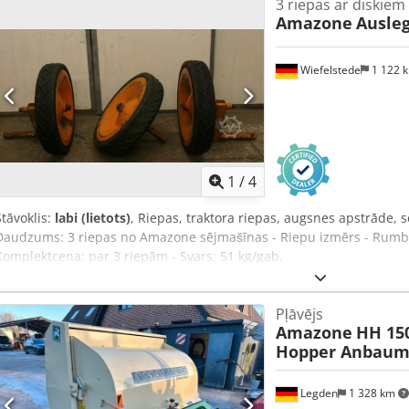
3 riepas ar diskiem
Amazone
Ausleg
Wiefelstede
1 122 
1
/
4
Stāvoklis:
labi (lietots)
, Riepas, traktora riepas, augsnes apstrāde,
Daudzums: 3 riepas no Amazone sējmašīnas - Riepu izmērs - Rumba
Komplektcena: par 3 riepām - Svars: 51 kg/gab.
Pļāvējs
Amazone
HH 15
Hopper Anbaum
Legden
1 328 km