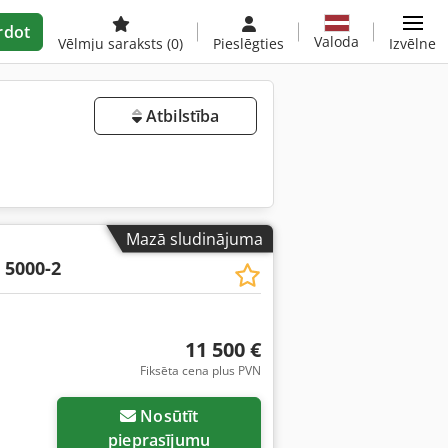
rdot
Valoda
Vēlmju saraksts
(0)
Pieslēgties
Izvēlne
Atbilstība
Mazā sludinājuma
 5000-2
11 500 €
Fiksēta cena plus PVN
Nosūtīt
pieprasījumu