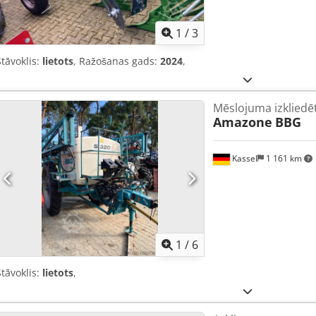
1
/
3
Stāvoklis:
lietots
, Ražošanas gads:
2024
,
Mēslojuma izkliedē
Amazone
BBG
Kassel
1 161 km
1
/
6
Stāvoklis:
lietots
,