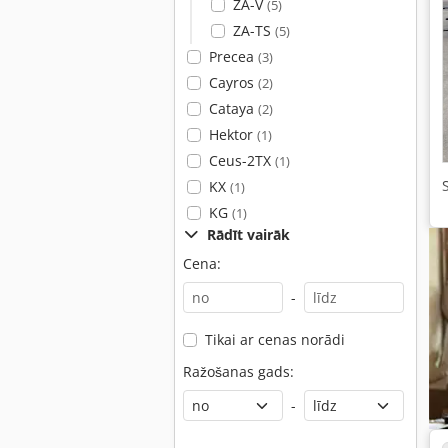
ZA-V
(5)
ZA-TS
(5)
Precea
(3)
Cayros
(2)
Cataya
(2)
Hektor
(1)
Ceus-2TX
(1)
KX
(1)
KG
(1)
Rādīt vairāk
Cena:
-
Tikai ar cenas norādi
Ražošanas gads:
-