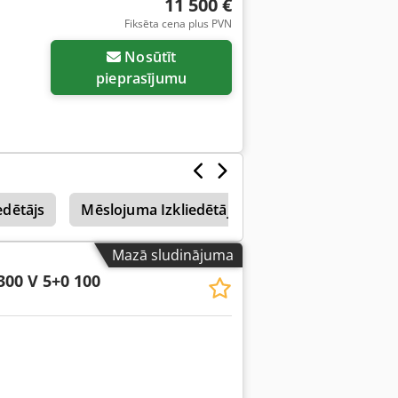
11 500 €
Fiksēta cena plus PVN
Nosūtīt
pieprasījumu
edētājs
Mēslojuma Izkliedētājs
Amazone Uf 1501
Mazā sludinājuma
300 V 5+0 100