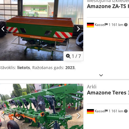
Mēslojuma izkliedē
Amazone
ZA-TS 
Kassel
1 161 km
1
/
7
Stāvoklis:
lietots
, Ražošanas gads:
2023
,
Arkli
Amazone
Teres 
Kassel
1 161 km