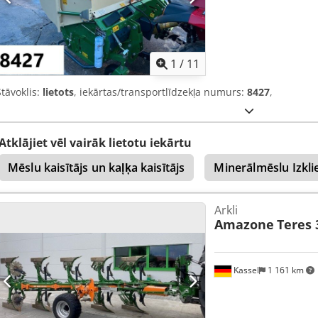
1
/
11
Stāvoklis:
lietots
, iekārtas/transportlīdzekļa numurs:
8427
,
Atklājiet vēl vairāk lietotu iekārtu
Mēslu kaisītājs un kaļķa kaisītājs
Minerālmēslu Izkli
Arkli
Amazone
Teres 
Kassel
1 161 km