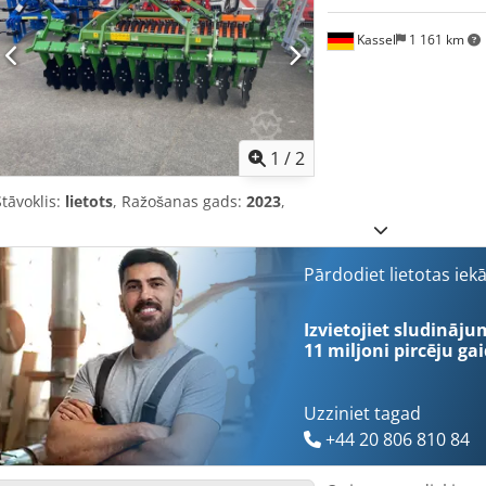
Kassel
1 161 km
1
/
2
Stāvoklis:
lietots
, Ražošanas gads:
2023
,
Pārdodiet lietotas iek
Izvietojiet sludināju
11 miljoni pircēju
gai
Uzziniet tagad
+44 20 806 810 84