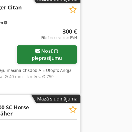
er Citan
km
300 €
Fiksēta cena plus PVN
Nosūtīt
pieprasījumu
 sēju mašīna Chsdob A E Ufopfx Anqja -
: Ø 40 mm - Izmērs: Ø 750 -
Mazā sludinājuma
00 SC Horse
äher