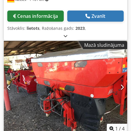
Cenas informācija
Zvanīt
Stāvoklis:
lietots
, Ražošanas gads:
2023
,
Mazā sludinājuma
1
/
4