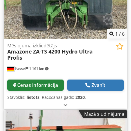
1
/
6
Mēslojuma izkliedētājs
Amazone
ZA-TS 4200 Hydro Ultra
Profis
Kassel
1 161 km
Cenas informācija
Zvanīt
Stāvoklis:
lietots
, Ražošanas gads:
2020
,
Mazā sludinājuma