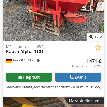
1
/
2
Mēslojuma izkliedētājs
Rauch
Alpha 1101
1 471 €
Kassel
1 161 km
Fiksēta cena plus PVN
Pieprasīt
Zvanīt
Stāvoklis:
lietots
, iekārtas/transportlīdzekļa numurs:
19755
,
Mazā sludinājuma