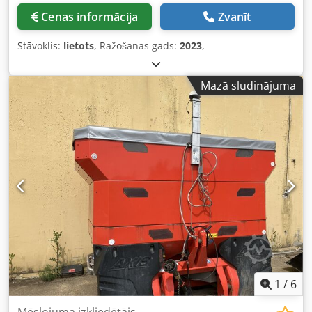
Cenas informācija
Zvanīt
Stāvoklis:
lietots
, Ražošanas gads:
2023
,
Mazā sludinājuma
1
/
6