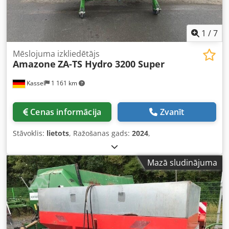
1
/
7
Mēslojuma izkliedētājs
Amazone
ZA-TS Hydro 3200 Super
Kassel
1 161 km
Cenas informācija
Zvanīt
Stāvoklis:
lietots
, Ražošanas gads:
2024
,
Mazā sludinājuma