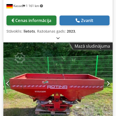
Kassel
1 161 km
Cenas informācija
Zvanīt
Stāvoklis:
lietots
, Ražošanas gads:
2023
,
Mazā sludinājuma