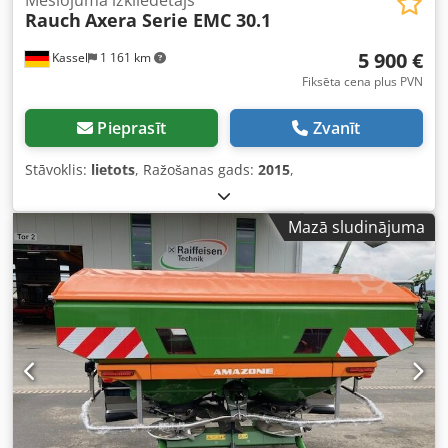
Mēslojuma izkliedētājs
Rauch
Axera Serie EMC 30.1
5 900 €
Kassel
1 161 km
Fiksēta cena plus PVN
Pieprasīt
Zvanīt
Stāvoklis:
lietots
, Ražošanas gads:
2015
,
Mazā sludinājuma