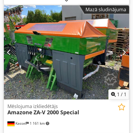
Mazā sludinājuma
1
/
1
Mēslojuma izkliedētājs
Amazone
ZA-V 2000 Special
Kassel
1 161 km