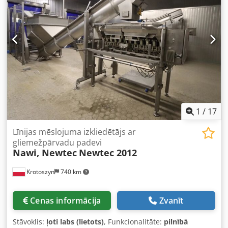
1
/
17
Līnijas mēslojuma izkliedētājs ar
gliemežpārvadu padevi
Nawi, Newtec
Newtec 2012
Krotoszyn
740 km
Cenas informācija
Zvanīt
Stāvoklis:
ļoti labs (lietots)
, Funkcionalitāte:
pilnībā