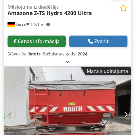
Mēslojuma izkliedētājs
Amazone
Z-TS Hydro 4200 Ultra
Kassel
1 161 km
Cenas informācija
Zvanīt
Stāvoklis:
lietots
, Ražošanas gads:
2024
,
Mazā sludinājuma