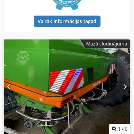
Vairāk informācijas tagad
Mazā sludinājuma
1
/
6