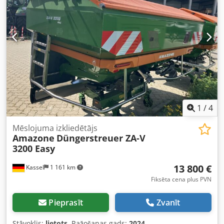
1
/
4
Mēslojuma izkliedētājs
Amazone
Düngerstreuer ZA-V
3200 Easy
13 800 €
Kassel
1 161 km
Fiksēta cena plus PVN
Pieprasīt
Zvanīt
Stāvoklis:
lietots
, Ražošanas gads:
2024
,