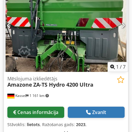
1
/
7
Mēslojuma izkliedētājs
Amazone
ZA-TS Hydro 4200 Ultra
Kassel
1 161 km
Cenas informācija
Zvanīt
Stāvoklis:
lietots
, Ražošanas gads:
2023
,