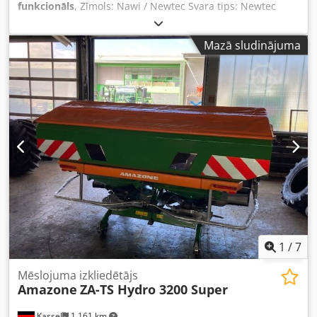
funkcionāls
, Zīmols: Nawi / Newtec Svara tips: Newtec
2012 Svara kanālu skaits: 12 līnijas Svara diapazons: līdz
2000 gramiem Dodpfx Apjyku I Aj Dekr Komponentu
Mazā sludinājuma
specifikācija: - Kauss izgāzējs: ar ķēdes konveijera padevi
(ķēdes platums 850 mm, garums 2000 mm) - Šneka
transportieris ar izkraušanas konveijeru: šnekas diametrs
Ø 400 mm, garums 4500 mm, izlādes augstums 1500 mm -
Iekšējais bunkurs: atvērums apm. 1100 x 1300 mm Grīdas
caurums nav iekļauts. Profesionālā svēršanas un
iepakošanas līnija Nawi / Newtec ir modernizēta sistēma,
kas izgatavota no nerūsējošā tērauda un paredzēta
precīzai porciju dozēšanai un transportēšanai pārtikas
rūpniecībā. Sistēmas galvenā sastāvdaļa ir 12 kanālu
Newtec svari, kas nodrošina ātru un precīzu porciju
svēršanu līdz 2 kg. Sistēma izstrādāta pilnīgai
automatizācijai – sākot ar izejvielas iekraušanu, izmantojot
kauss izgāzēju, caur jaudīgu šneka transportieru, līdz
1
/
7
galīgai svēršanai.
Mēslojuma izkliedētājs
Amazone
ZA-TS Hydro 3200 Super
Kassel
1 161 km