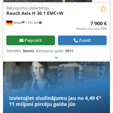
Mēslojuma izkliedētājs
Rauch
Axis H 30.1 EMC+W
7 900 €
Kassel
1 161 km
Fiksēta cena plus PVN
Pieprasīt
Zvanīt
Stāvoklis:
lietots
, Ražošanas gads:
2011
,
Izvietojiet sludinājumu jau no 4,49 €
*
11 miljoni pircēju
gaida jūs