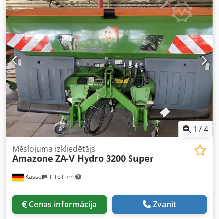
1
/
4
Mēslojuma izkliedētājs
Amazone
ZA-V Hydro 3200 Super
Kassel
1 161 km
Cenas informācija
Zvanīt