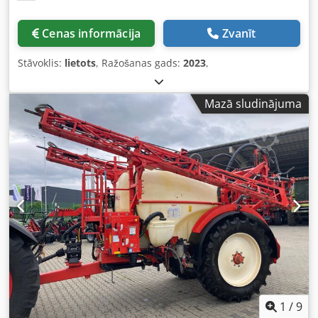
Cenas informācija
Zvanīt
Stāvoklis:
lietots
, Ražošanas gads:
2023
,
Mazā sludinājuma
1
/
9