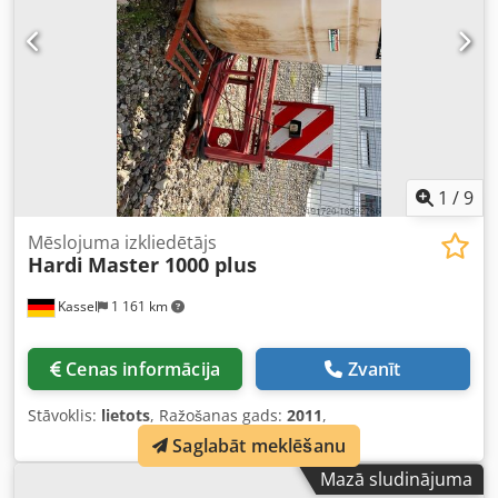
1
/
9
Mēslojuma izkliedētājs
Hardi
Master 1000 plus
Kassel
1 161 km
Cenas informācija
Zvanīt
Stāvoklis:
lietots
, Ražošanas gads:
2011
,
Saglabāt meklēšanu
Mazā sludinājuma