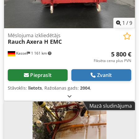
1
/
9
Mēslojuma izkliedētājs
Rauch
Axera H EMC
5 800 €
Kassel
1 161 km
Fiksēta cena plus PVN
Pieprasīt
Zvanīt
Stāvoklis:
lietots
, Ražošanas gads:
2004
,
Mazā sludinājuma