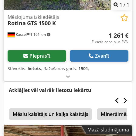
1
/
1
Mēslojuma izkliedētājs
Rotina
GTS 1500 K
1 261 €
Kassel
1 161 km
Fiksēta cena plus PVN
Pieprasīt
Zvanīt
Stāvoklis:
lietots
, Ražošanas gads:
1901
,
Atklājiet vēl vairāk lietotu iekārtu
i
Mēslu kaisītājs un kaļķa kaisītājs
Minerālmēslu I
Mazā sludinājuma