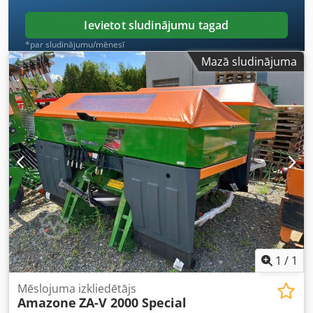
Ievietot sludinājumu tagad
*par sludinājumu/mēnesī
Mazā sludinājuma
1
/
1
Mēslojuma izkliedētājs
Amazone
ZA-V 2000 Special