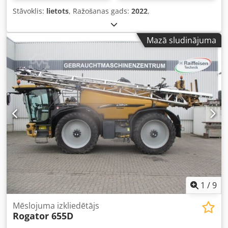
Stāvoklis:
lietots
, Ražošanas gads:
2022
,
Mazā sludinājuma
1
/
9
Mēslojuma izkliedētājs
Rogator 655D