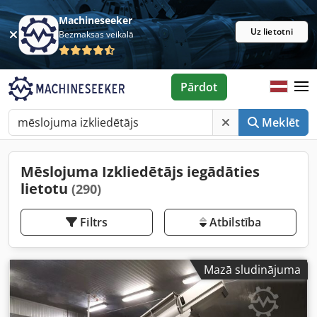
Machineseeker
Uz lietotni
Bezmaksas veikalā
Pārdot
Meklēt
Mēslojuma Izkliedētājs iegādāties
lietotu
(290)
Filtrs
Atbilstība
Mazā sludinājuma