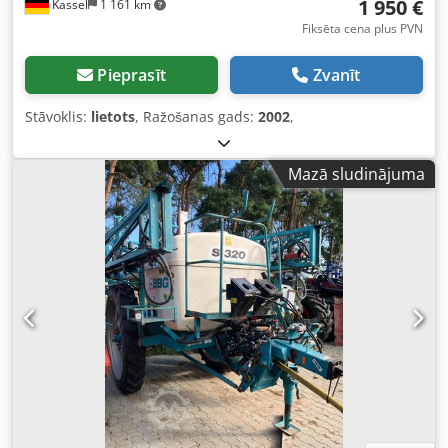
1 950 €
Kassel
1 161 km
Fiksēta cena plus PVN
Pieprasīt
Zvanīt
Stāvoklis:
lietots
, Ražošanas gads:
2002
,
Mazā sludinājuma