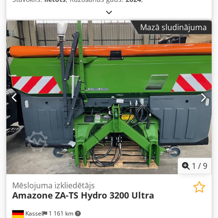
Mazā sludinājuma
1
/
9
Mēslojuma izkliedētājs
Amazone
ZA-TS Hydro 3200 Ultra
Kassel
1 161 km