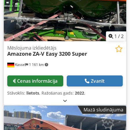
1
/
2
Mēslojuma izkliedētājs
Amazone
ZA-V Easy 3200 Super
Kassel
1 161 km
Cenas informācija
Zvanīt
Stāvoklis:
lietots
, Ražošanas gads:
2022
,
Mazā sludinājuma