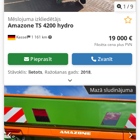
1
/
9
Mēslojuma izkliedētājs
Amazone
TS 4200 hydro
19 000 €
Kassel
1 161 km
Fiksēta cena plus PVN
Pieprasīt
Zvanīt
Stāvoklis:
lietots
, Ražošanas gads:
2018
,
Mazā sludinājuma