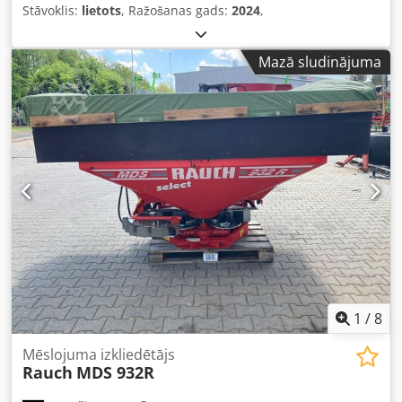
Stāvoklis:
lietots
, Ražošanas gads:
2024
,
Mazā sludinājuma
1
/
8
Mēslojuma izkliedētājs
Rauch
MDS 932R