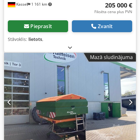
205 000 €
Kassel
1 161 km
Fiksēta cena plus PVN
Pieprasīt
Zvanīt
Stāvoklis:
lietots
,
Mazā sludinājuma