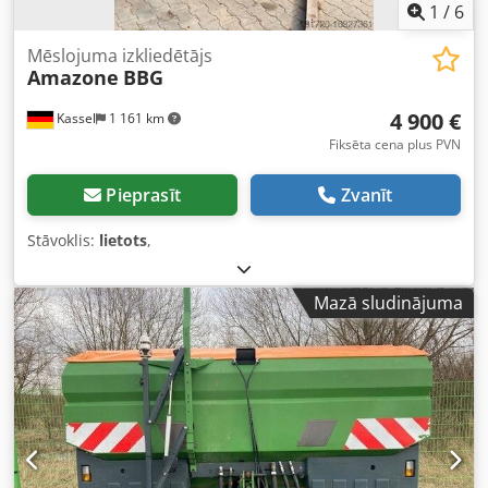
1
/
6
Mēslojuma izkliedētājs
Amazone
BBG
4 900 €
Kassel
1 161 km
Fiksēta cena plus PVN
Pieprasīt
Zvanīt
Stāvoklis:
lietots
,
Mazā sludinājuma