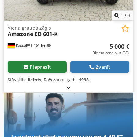
1
/
9
Viena grauda zāģis
Amazone
ED 601-K
5 000 €
Kassel
1 161 km
Fiksēta cena plus PVN
Pieprasīt
Zvanīt
Stāvoklis:
lietots
, Ražošanas gads:
1998
,
Izvietojiet sludinājumu jau no 4,49 €
*