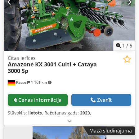
1
/
6
Citas ierīces
Amazone
KX 3001 Culti + Cataya
3000 Sp
Kassel
1 161 km
Cenas informācija
Zvanīt
Stāvoklis:
lietots
, Ražošanas gads:
2023
,
Mazā sludinājuma