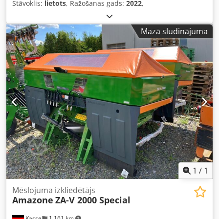
Stāvoklis:
lietots
, Ražošanas gads:
2022
,
Mazā sludinājuma
1
/
1
Mēslojuma izkliedētājs
Amazone
ZA-V 2000 Special
Kassel
1 161 km