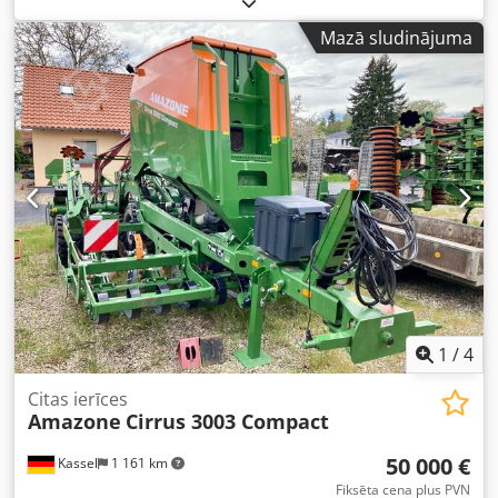
Mazā sludinājuma
1
/
4
Citas ierīces
Amazone
Cirrus 3003 Compact
50 000 €
Kassel
1 161 km
Fiksēta cena plus PVN