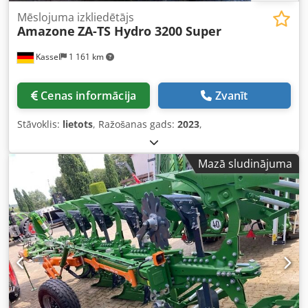
Mēslojuma izkliedētājs
Amazone
ZA-TS Hydro 3200 Super
Kassel
1 161 km
Cenas informācija
Zvanīt
Stāvoklis:
lietots
, Ražošanas gads:
2023
,
Mazā sludinājuma