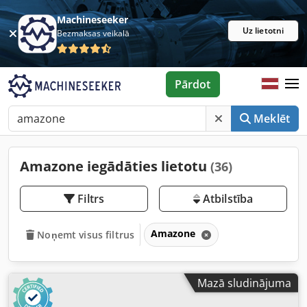
Machineseeker
Uz lietotni
Bezmaksas veikalā
Pārdot
Meklēt
Amazone iegādāties lietotu
(36)
Filtrs
Atbilstība
Amazone
Noņemt visus filtrus
Mazā sludinājuma