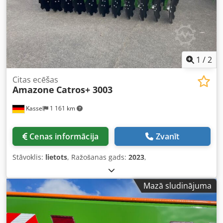
1
/
2
Citas ecēšas
Amazone
Catros+ 3003
Kassel
1 161 km
Cenas informācija
Zvanīt
Stāvoklis:
lietots
, Ražošanas gads:
2023
,
Mazā sludinājuma