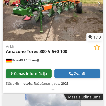
1
/
3
Arkli
Amazone
Teres 300 V 5+0 100
Kassel
1 161 km
Cenas informācija
Zvanīt
Stāvoklis:
lietots
, Ražošanas gads:
2023
,
Mazā sludinājuma