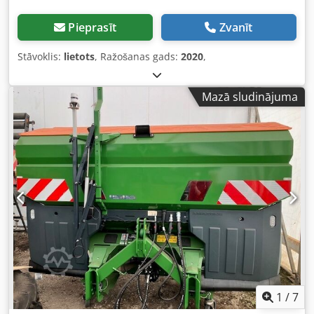
Pieprasīt
Zvanīt
Stāvoklis:
lietots
, Ražošanas gads:
2020
,
Mazā sludinājuma
1
/
7