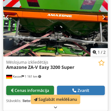
1
/
2
Mēslojuma izkliedētājs
Amazone
ZA-V Easy 3200 Super
Kassel
1 161 km
Cenas informācija
Zvanīt
Saglabāt meklēšanu
Stāvoklis:
lietots
, Ražošanas gads:
2022
,