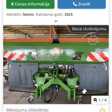
Cenas informācija
Zvanīt
Stāvoklis:
lietots
, Ražošanas gads:
2023
,
Mazā sludinājuma
1
/
4
Mēslojuma izkliedētājs