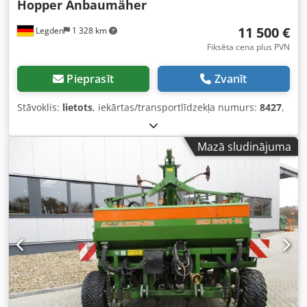
Hopper Anbaumäher
11 500 €
Legden
1 328 km
Fiksēta cena plus PVN
Pieprasīt
Zvanīt
Stāvoklis:
lietots
, iekārtas/transportlīdzekļa numurs:
8427
,
Mazā sludinājuma