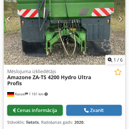
1
/
6
Mēslojuma izkliedētājs
Amazone
ZA-TS 4200 Hydro Ultra
Profis
Kassel
1 161 km
Cenas informācija
Zvanīt
Stāvoklis:
lietots
, Ražošanas gads:
2020
,