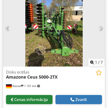
1
/
7
Disku ecēšas
Amazone
Ceus 5000-2TX
Kassel
1 161 km
Cenas informācija
Zvanīt