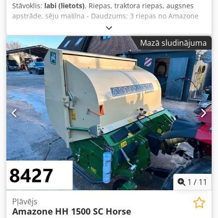
Stāvoklis:
labi (lietots)
, Riepas, traktora riepas, augsnes
apstrāde, sēju mašīna - Daudzums: 3 riepas no Amazone
sējmašīnas - Riepu izmērs - Rumba: Ø 40 mm Dodpfx Aob
A E Ufsbzjck - Izmērs: Ø 750 - Komplektcena: par 3 riepām -
Mazā sludinājuma
Svars: 51 kg/gab.
1
/
11
Pļāvējs
Amazone
HH 1500 SC Horse