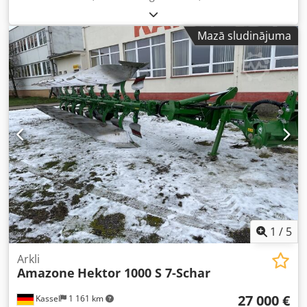
Mazā sludinājuma
1
/
5
Arkli
Amazone
Hektor 1000 S 7-Schar
27 000 €
Kassel
1 161 km