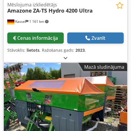
Mēslojuma izkliedētājs
Amazone
ZA-TS Hydro 4200 Ultra
Kassel
1 161 km
Cenas informācija
Zvanīt
Stāvoklis:
lietots
, Ražošanas gads:
2023
,
Mazā sludinājuma