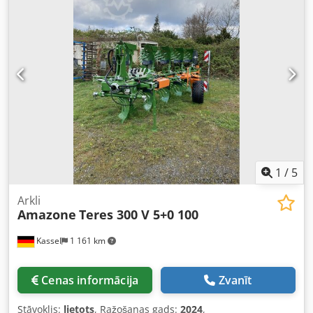
1
/
5
Arkli
Amazone
Teres 300 V 5+0 100
Kassel
1 161 km
Cenas informācija
Zvanīt
Stāvoklis:
lietots
, Ražošanas gads:
2024
,