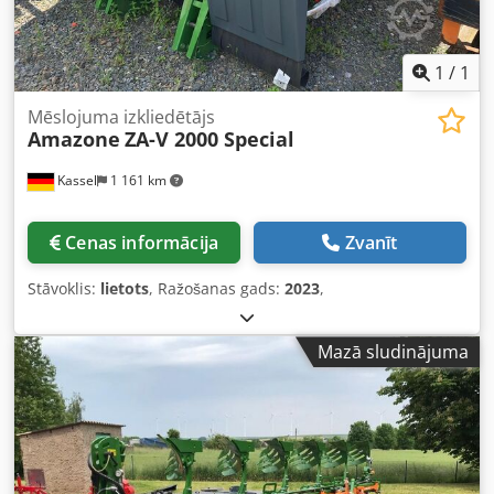
1
/
1
Mēslojuma izkliedētājs
Amazone
ZA-V 2000 Special
Kassel
1 161 km
Cenas informācija
Zvanīt
Stāvoklis:
lietots
, Ražošanas gads:
2023
,
Mazā sludinājuma