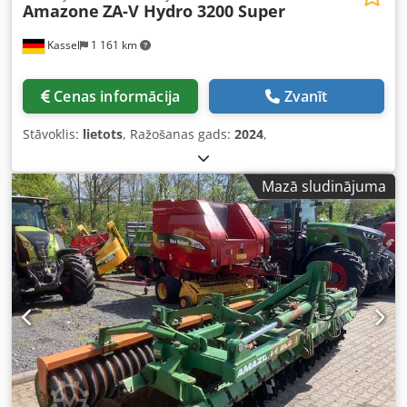
Amazone
ZA-V Hydro 3200 Super
Kassel
1 161 km
Cenas informācija
Zvanīt
Stāvoklis:
lietots
, Ražošanas gads:
2024
,
Mazā sludinājuma