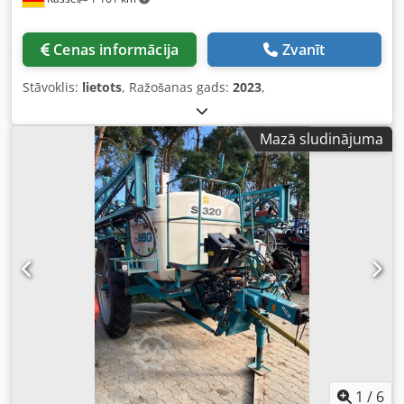
Cenas informācija
Zvanīt
Stāvoklis:
lietots
, Ražošanas gads:
2023
,
Mazā sludinājuma
1
/
6