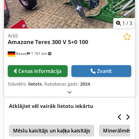
1
/
3
Arkli
Amazone
Teres 300 V 5+0 100
Kassel
1 161 km
Cenas informācija
Zvanīt
Stāvoklis:
lietots
, Ražošanas gads:
2024
,
Atklājiet vēl vairāk lietotu iekārtu
s
Mēslu kaisītājs un kaļķa kaisītājs
Minerālmēslu I