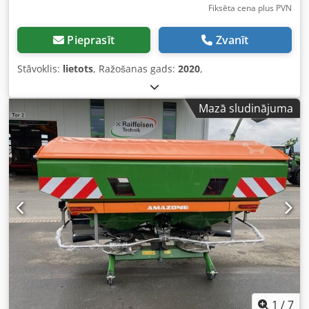
Fiksēta cena plus PVN
Pieprasīt
Zvanīt
Stāvoklis:
lietots
, Ražošanas gads:
2020
,
Mazā sludinājuma
1
/
7