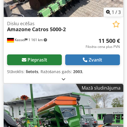
1
/
3
Disku ecēšas
Amazone
Catros 5000-2
11 500 €
Kassel
1 161 km
Fiksēta cena plus PVN
Pieprasīt
Zvanīt
Stāvoklis:
lietots
, Ražošanas gads:
2003
,
Mazā sludinājuma