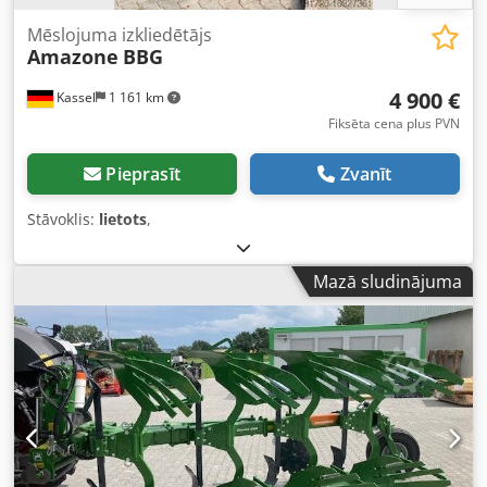
Mēslojuma izkliedētājs
Amazone
BBG
4 900 €
Kassel
1 161 km
Fiksēta cena plus PVN
Pieprasīt
Zvanīt
Stāvoklis:
lietots
,
Mazā sludinājuma