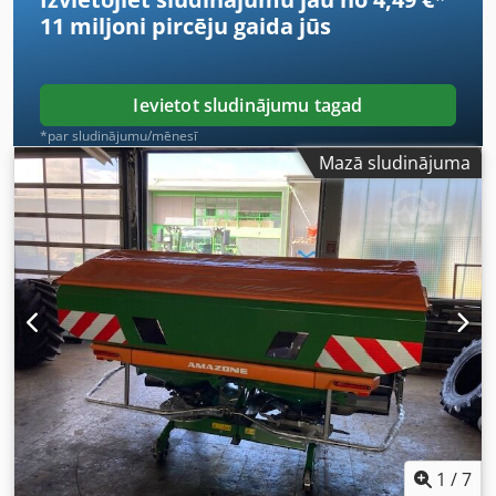
11 miljoni pircēju
gaida jūs
Ievietot sludinājumu tagad
*par sludinājumu/mēnesī
Mazā sludinājuma
1
/
7