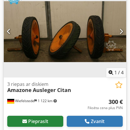
1
/
4
3 riepas ar diskiem
Amazone
Ausleger Citan
300 €
Wiefelstede
1 122 km
Fiksēta cena plus PVN
Pieprasīt
Zvanīt