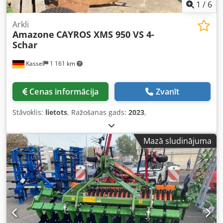
1
/
6
Arkli
Amazone
CAYROS XMS 950 VS 4-
Schar
Kassel
1 161 km
Cenas informācija
Zvanīt
Stāvoklis:
lietots
, Ražošanas gads:
2023
,
Mazā sludinājuma