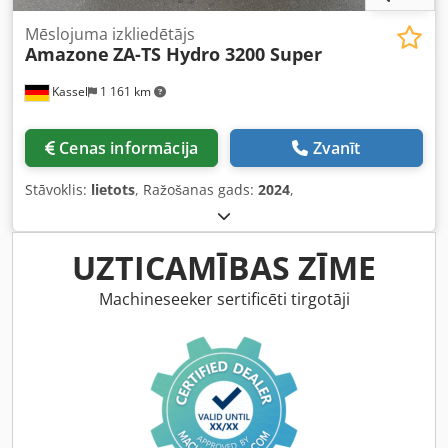
Mēslojuma izkliedētājs
Amazone
ZA-TS Hydro 3200 Super
Kassel
1 161 km
Cenas informācija
Zvanīt
Stāvoklis:
lietots
, Ražošanas gads:
2024
,
UZTICAMĪBAS ZĪME
Machineseeker sertificēti tirgotāji