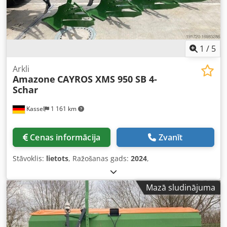
1
/
5
Arkli
Amazone
CAYROS XMS 950 SB 4-
Schar
Kassel
1 161 km
Cenas informācija
Zvanīt
Stāvoklis:
lietots
, Ražošanas gads:
2024
,
Mazā sludinājuma