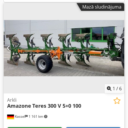
Mazā sludinājuma
1
/
6
Arkli
Amazone
Teres 300 V 5+0 100
Kassel
1 161 km