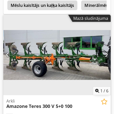
s
Mēslu kaisītājs un kaļķa kaisītājs
Minerālmēslu I
Mazā sludinājuma
1
/
6
Arkli
Amazone
Teres 300 V 5+0 100