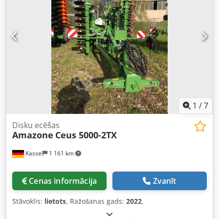
1
/
7
Disku ecēšas
Amazone
Ceus 5000-2TX
Kassel
1 161 km
Cenas informācija
Zvanīt
Stāvoklis:
lietots
, Ražošanas gads:
2022
,