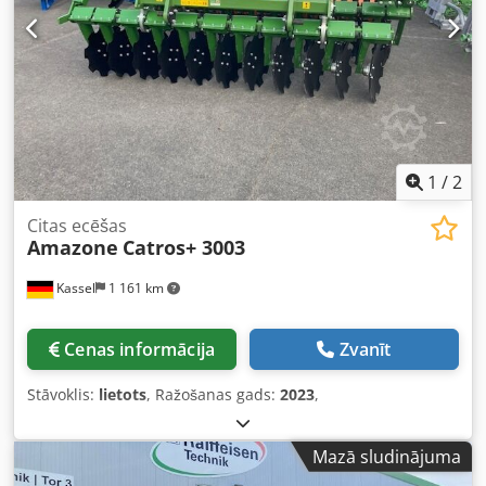
1
/
2
Citas ecēšas
Amazone
Catros+ 3003
Kassel
1 161 km
Cenas informācija
Zvanīt
Stāvoklis:
lietots
, Ražošanas gads:
2023
,
Mazā sludinājuma