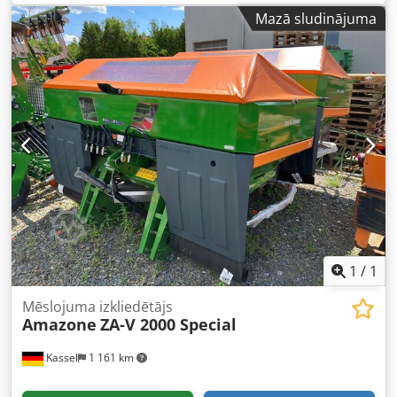
Mazā sludinājuma
1
/
1
Mēslojuma izkliedētājs
Amazone
ZA-V 2000 Special
Kassel
1 161 km