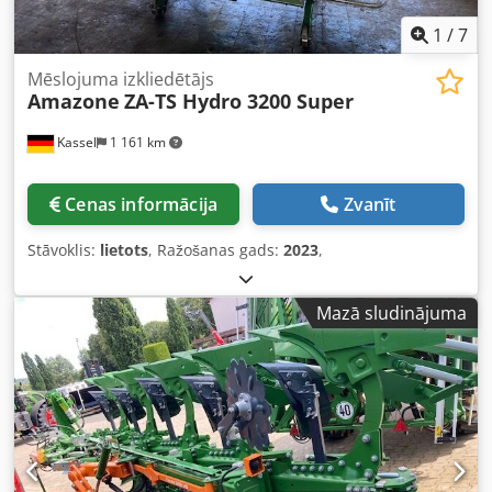
1
/
7
Mēslojuma izkliedētājs
Amazone
ZA-TS Hydro 3200 Super
Kassel
1 161 km
Cenas informācija
Zvanīt
Stāvoklis:
lietots
, Ražošanas gads:
2023
,
Mazā sludinājuma