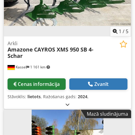
1
/
5
Arkli
Amazone
CAYROS XMS 950 SB 4-
Schar
Kassel
1 161 km
Cenas informācija
Zvanīt
Stāvoklis:
lietots
, Ražošanas gads:
2024
,
Mazā sludinājuma