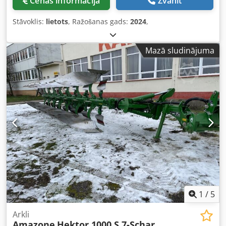
Cenas informācija
Zvanīt
Stāvoklis:
lietots
, Ražošanas gads:
2024
,
Mazā sludinājuma
1
/
5
Arkli
Amazone
Hektor 1000 S 7-Schar