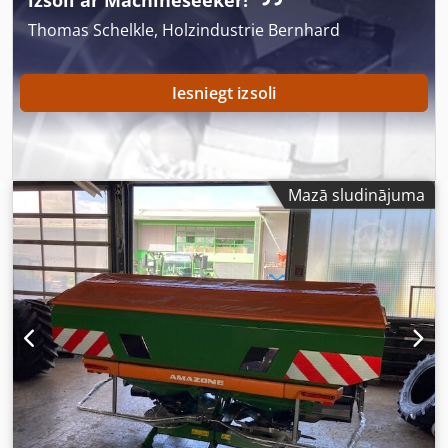
izsoli ar Machineseeker!
Thomas Schelkle, Holzindustrie Bernhard
Iesniegt izsoli
Mazā sludinājuma