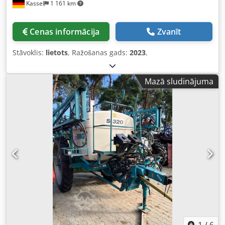
Kassel
1 161 km
Cenas informācija
Zvanīt
Stāvoklis:
lietots
, Ražošanas gads:
2023
,
Mazā sludinājuma
1
/
6