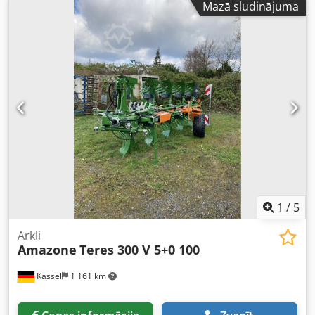
Mazā sludinājuma
1
/
5
Arkli
Amazone
Teres 300 V 5+0 100
Kassel
1 161 km