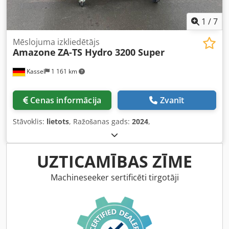
1
/
7
Mēslojuma izkliedētājs
Amazone
ZA-TS Hydro 3200 Super
Kassel
1 161 km
Cenas informācija
Zvanīt
Stāvoklis:
lietots
, Ražošanas gads:
2024
,
UZTICAMĪBAS ZĪME
Machineseeker sertificēti tirgotāji