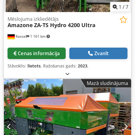
1
/
7
Mēslojuma izkliedētājs
Amazone
ZA-TS Hydro 4200 Ultra
Kassel
1 161 km
Cenas informācija
Zvanīt
Stāvoklis:
lietots
, Ražošanas gads:
2023
,
Mazā sludinājuma