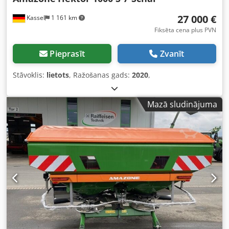
27 000 €
Kassel
1 161 km
Fiksēta cena plus PVN
Pieprasīt
Zvanīt
Stāvoklis:
lietots
, Ražošanas gads:
2020
,
Mazā sludinājuma