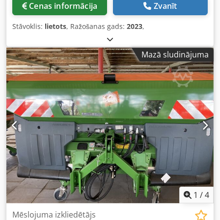
Cenas informācija
Zvanīt
Stāvoklis:
lietots
, Ražošanas gads:
2023
,
Mazā sludinājuma
1
/
4
Mēslojuma izkliedētājs