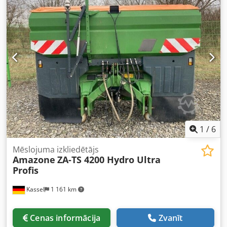
1
/
6
Mēslojuma izkliedētājs
Amazone
ZA-TS 4200 Hydro Ultra
Profis
Kassel
1 161 km
Cenas informācija
Zvanīt