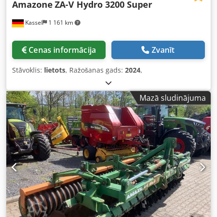
Amazone
ZA-V Hydro 3200 Super
Kassel
1 161 km
Cenas informācija
Zvanīt
Stāvoklis:
lietots
, Ražošanas gads:
2024
,
Mazā sludinājuma