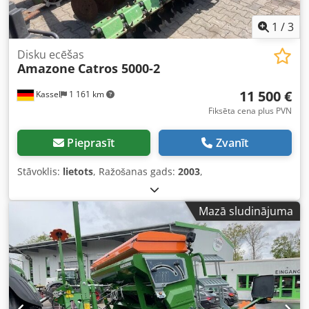
1
/
3
Disku ecēšas
Amazone
Catros 5000-2
11 500 €
Kassel
1 161 km
Fiksēta cena plus PVN
Pieprasīt
Zvanīt
Stāvoklis:
lietots
, Ražošanas gads:
2003
,
Mazā sludinājuma