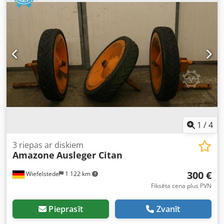
1
/
4
3 riepas ar diskiem
Amazone
Ausleger Citan
300 €
Wiefelstede
1 122 km
Fiksēta cena plus PVN
Pieprasīt
Zvanīt