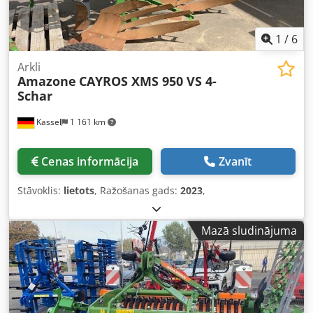
1
/
6
Arkli
Amazone
CAYROS XMS 950 VS 4-
Schar
Kassel
1 161 km
Cenas informācija
Zvanīt
Stāvoklis:
lietots
, Ražošanas gads:
2023
,
Mazā sludinājuma