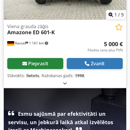
1
/
9
Viena grauda zāģis
Amazone
ED 601-K
5 000 €
Kassel
1 161 km
Fiksēta cena plus PVN
Pieprasīt
Zvanīt
Stāvoklis:
lietots
, Ražošanas gads:
1998
,
Esmu sajūsmā par efektivitāti un
servisu, un jebkurā laikā atkal izvēlētos