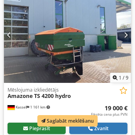
1
/
9
Mēslojuma izkliedētājs
Amazone
TS 4200 hydro
19 000 €
Kassel
1 161 km
Fiksēta cena plus PVN
Saglabāt meklēšanu
Pieprasīt
Zvanīt