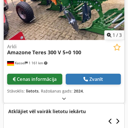
1
/
3
Arkli
Amazone
Teres 300 V 5+0 100
Kassel
1 161 km
Cenas informācija
Zvanīt
Stāvoklis:
lietots
, Ražošanas gads:
2024
,
Atklājiet vēl vairāk lietotu iekārtu