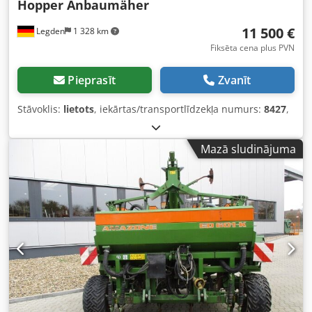
Hopper Anbaumäher
11 500 €
Legden
1 328 km
Fiksēta cena plus PVN
Pieprasīt
Zvanīt
Stāvoklis:
lietots
, iekārtas/transportlīdzekļa numurs:
8427
,
Mazā sludinājuma