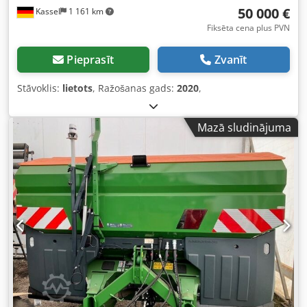
50 000 €
Kassel
1 161 km
Fiksēta cena plus PVN
Pieprasīt
Zvanīt
Stāvoklis:
lietots
, Ražošanas gads:
2020
,
Mazā sludinājuma