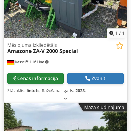
1
/
1
Mēslojuma izkliedētājs
Amazone
ZA-V 2000 Special
Kassel
1 161 km
Cenas informācija
Zvanīt
Stāvoklis:
lietots
, Ražošanas gads:
2023
,
Mazā sludinājuma