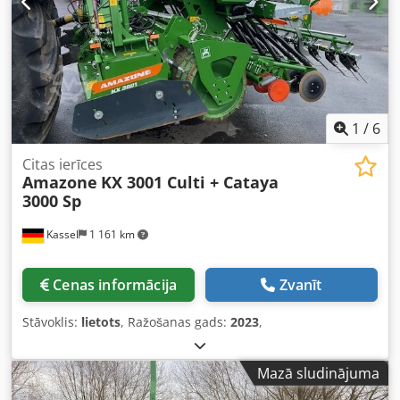
1
/
6
Citas ierīces
Amazone
KX 3001 Culti + Cataya
3000 Sp
Kassel
1 161 km
Cenas informācija
Zvanīt
Stāvoklis:
lietots
, Ražošanas gads:
2023
,
Mazā sludinājuma