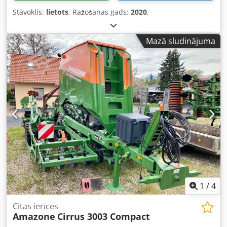
Stāvoklis:
lietots
, Ražošanas gads:
2020
,
Mazā sludinājuma
1
/
4
Citas ierīces
Amazone
Cirrus 3003 Compact