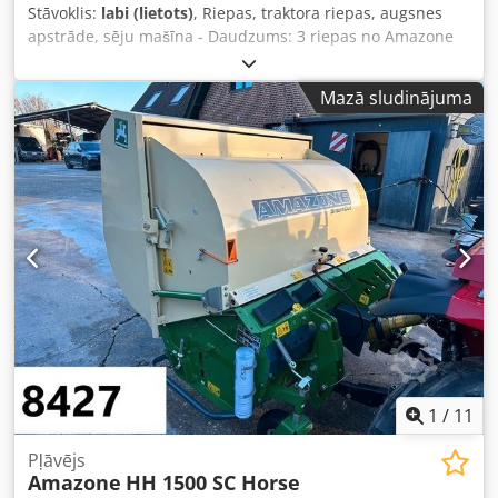
Stāvoklis:
labi (lietots)
, Riepas, traktora riepas, augsnes
apstrāde, sēju mašīna - Daudzums: 3 riepas no Amazone
sējmašīnas - Riepu izmērs - Rumba: Ø 40 mm - Izmērs: Ø
750 - Komplektcena: par 3 riepām - Svars: 51 kg/gab.
Mazā sludinājuma
Chedpfxjb A E Ufj Akiea
1
/
11
Pļāvējs
Amazone
HH 1500 SC Horse