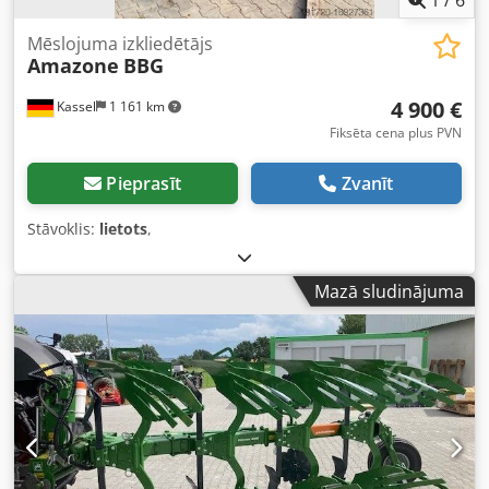
Mēslojuma izkliedētājs
Amazone
BBG
4 900 €
Kassel
1 161 km
Fiksēta cena plus PVN
Pieprasīt
Zvanīt
Stāvoklis:
lietots
,
Mazā sludinājuma