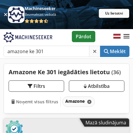
Machineseeker
Uz lietotni
Bezmaksas veikalā
Pārdot
Meklēt
Amazone Ke 301 iegādāties lietotu
(36)
Filtrs
Atbilstība
Amazone
Noņemt visus filtrus
Mazā sludinājuma