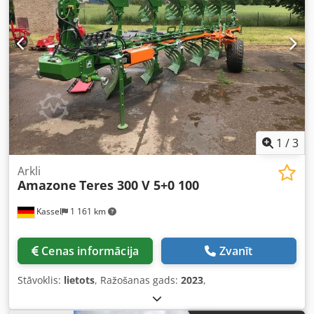
1
/
3
Arkli
Amazone
Teres 300 V 5+0 100
Kassel
1 161 km
Cenas informācija
Zvanīt
Stāvoklis:
lietots
, Ražošanas gads:
2023
,