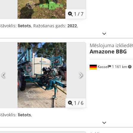
1
/
7
Stāvoklis:
lietots
, Ražošanas gads:
2022
,
Mēslojuma izkliedē
Amazone
BBG
Kassel
1 161 km
1
/
6
Stāvoklis:
lietots
,