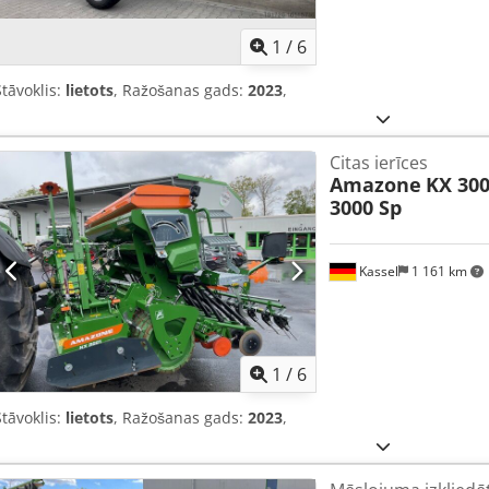
1
/
6
Stāvoklis:
lietots
, Ražošanas gads:
2023
,
Citas ierīces
Amazone
KX 300
3000 Sp
Kassel
1 161 km
1
/
6
Stāvoklis:
lietots
, Ražošanas gads:
2023
,