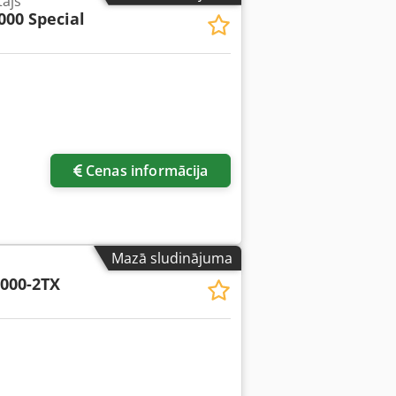
tājs
000 Special
irāk attēlu
Cenas informācija
Mazā sludinājuma
000-2TX