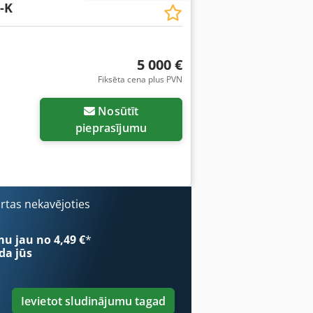
-K
5 000 €
Fiksēta cena plus PVN
Nosūtīt
pieprasījumu
ārtas nekavējoties
mu jau no 4,49 €
*
da jūs
Ievietot sludinājumu tagad