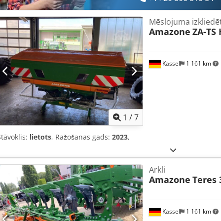
Mēslojuma izkliedē
Amazone
ZA-TS 
Kassel
1 161 km
1
/
7
Stāvoklis:
lietots
, Ražošanas gads:
2023
,
Arkli
Amazone
Teres 
Kassel
1 161 km