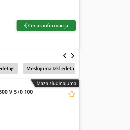
Cenas informācija
edētājs
Mēslojuma Izkliedētājs
Amazone Uf 1501
Mazā sludinājuma
300 V 5+0 100