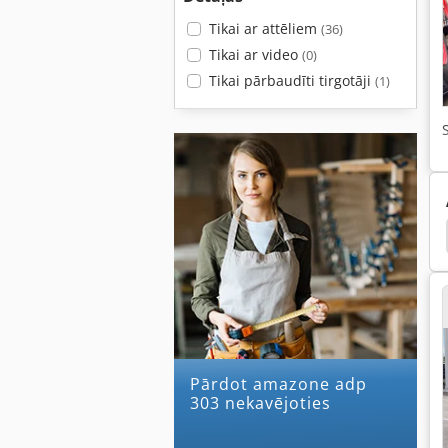
Tikai ar attēliem
(36)
Tikai ar video
(0)
Tikai pārbaudīti tirgotāji
(1)
li
Plow Reizes
Arkli
Arkls
Dziļi Arkls
Pārdot amazone adp
303 nekavējoties