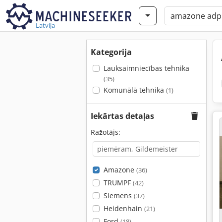
Latvija
Kategorija
Lauksaimniecības tehnika
(35)
Komunālā tehnika
(1)
Iekārtas detaļas
Ražotājs:
Amazone
(36)
TRUMPF
(42)
Siemens
(37)
Heidenhain
(21)
Ford
(18)