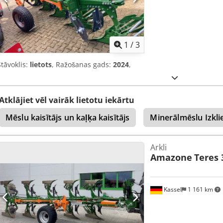
1
/
3
Stāvoklis:
lietots
, Ražošanas gads:
2024
,
Atklājiet vēl vairāk lietotu iekārtu
Mēslu kaisītājs un kaļķa kaisītājs
Minerālmēslu Izkli
Arkli
Amazone
Teres 
Kassel
1 161 km