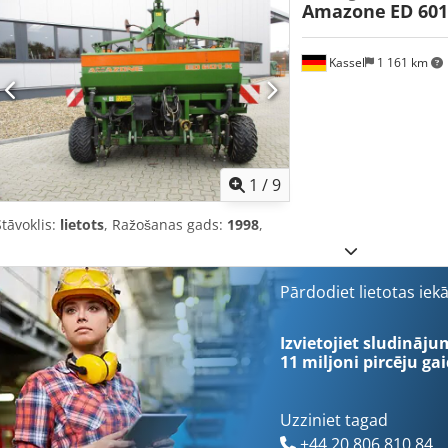
Amazone
ED 601
Kassel
1 161 km
1
/
9
Stāvoklis:
lietots
, Ražošanas gads:
1998
,
Pārdodiet lietotas iek
Izvietojiet sludināju
11 miljoni pircēju
gai
Uzziniet tagad
+44 20 806 810 84