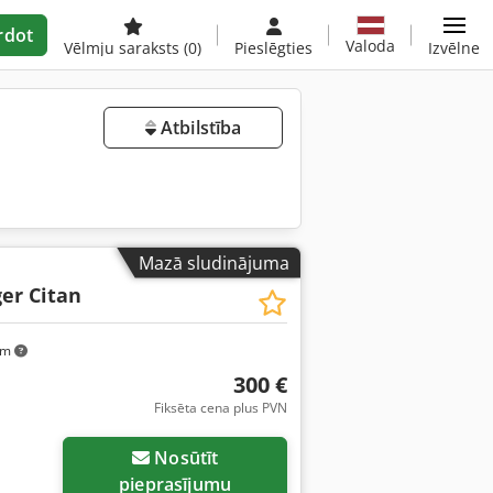
rdot
Valoda
Vēlmju saraksts
(0)
Pieslēgties
Izvēlne
Atbilstība
Mazā sludinājuma
er Citan
km
300 €
Fiksēta cena plus PVN
Nosūtīt
pieprasījumu