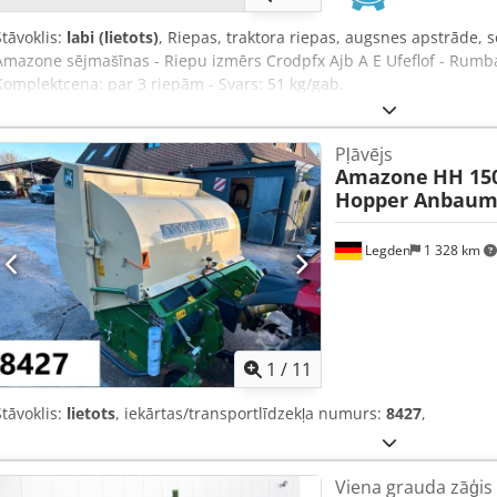
Stāvoklis:
labi (lietots)
, Riepas, traktora riepas, augsnes apstrāde,
Amazone sējmašīnas - Riepu izmērs Crodpfx Ajb A E Ufeflof - Rumba
Komplektcena: par 3 riepām - Svars: 51 kg/gab.
Pļāvējs
Amazone
HH 15
Hopper Anbaum
Legden
1 328 km
1
/
11
Stāvoklis:
lietots
, iekārtas/transportlīdzekļa numurs:
8427
,
Viena grauda zāģis