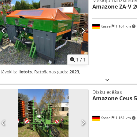
Mēslojuma izkliedē
Amazone
ZA-V 2
Kassel
1 161 km
Pieprasīt va
1
/
1
Stāvoklis:
lietots
, Ražošanas gads:
2023
,
Disku ecēšas
Amazone
Ceus 5
Kassel
1 161 km