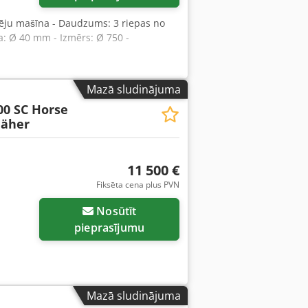
 sēju mašīna - Daudzums: 3 riepas no
: Ø 40 mm - Izmērs: Ø 750 -
Mazā sludinājuma
00 SC Horse
äher
11 500 €
Fiksēta cena plus PVN
Nosūtīt
pieprasījumu
Mazā sludinājuma