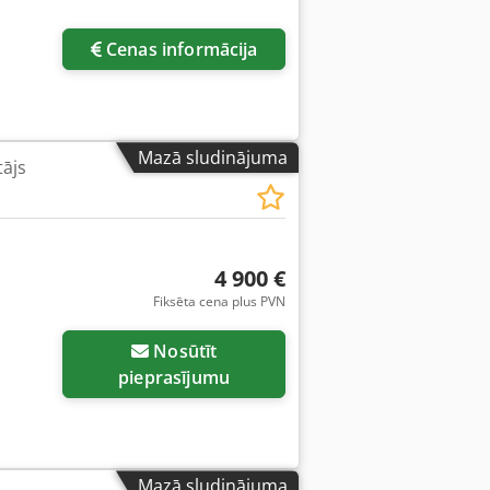
Cenas informācija
Mazā sludinājuma
tājs
4 900 €
Fiksēta cena plus PVN
Nosūtīt
pieprasījumu
Mazā sludinājuma