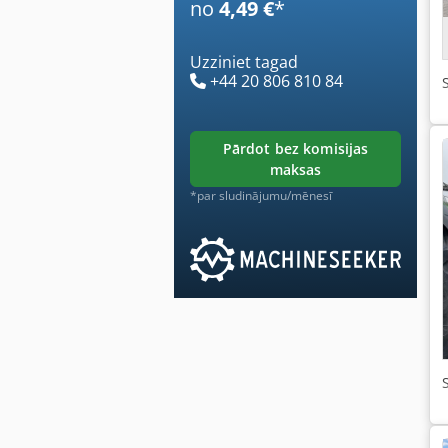
no
4,49 €
*
Uzziniet tagad
+44 20 806 810 84
pārdot bez komisijas
maksas
*par sludinājumu/mēnesī