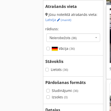
Atrašanās vieta
Jūsu noteiktā atrašanās vieta:
Latvija
(mainīt)
rādiuss:
Neierobežots
(36)
Vācija
(36)
Stāvoklis
Lietots
(36)
Pārdošanas formāts
Sludinājumi
(36)
Izsoles
(0)
Detaļas