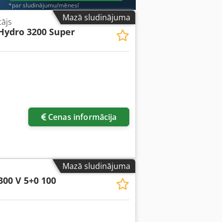
*par sludinājumu/mēnesī
Mazā sludinājuma
tājs
Hydro 3200 Super
Cenas informācija
Mazā sludinājuma
300 V 5+0 100