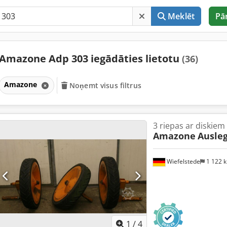
Meklēt
Pā
Amazone Adp 303 iegādāties lietotu
(36)
Amazone
Noņemt visus filtrus
3 riepas ar diskiem
Amazone
Ausleg
Wiefelstede
1 122 
1
/
4