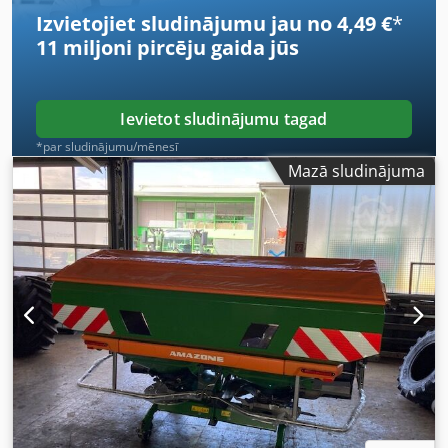
Izvietojiet sludinājumu jau no 4,49 €
*
11 miljoni pircēju
gaida jūs
Ievietot sludinājumu tagad
*par sludinājumu/mēnesī
Mazā sludinājuma