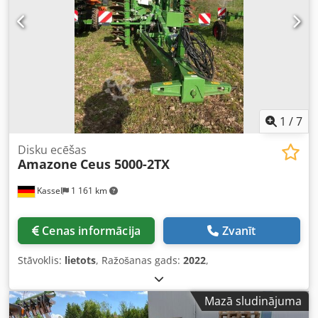
1
/
7
Disku ecēšas
Amazone
Ceus 5000-2TX
Kassel
1 161 km
Cenas informācija
Zvanīt
Stāvoklis:
lietots
, Ražošanas gads:
2022
,
Mazā sludinājuma