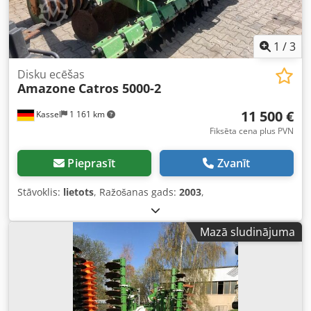
1
/
3
Disku ecēšas
Amazone
Catros 5000-2
11 500 €
Kassel
1 161 km
Fiksēta cena plus PVN
Pieprasīt
Zvanīt
Stāvoklis:
lietots
, Ražošanas gads:
2003
,
Mazā sludinājuma