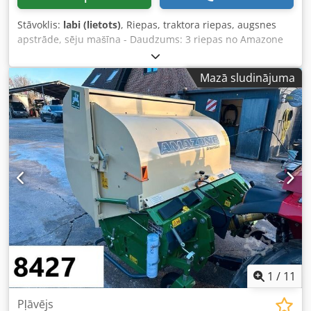
Stāvoklis:
labi (lietots)
, Riepas, traktora riepas, augsnes
apstrāde, sēju mašīna - Daudzums: 3 riepas no Amazone
sējmašīnas - Riepu izmērs Crsdjb A E Ufspfx Anisf -
Rumba: Ø 40 mm - Izmērs: Ø 750 - Komplektcena: par 3
Mazā sludinājuma
riepām - Svars: 51 kg/gab.
1
/
11
Pļāvējs