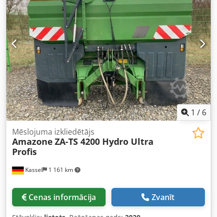
1
/
6
Mēslojuma izkliedētājs
Amazone
ZA-TS 4200 Hydro Ultra
Profis
Kassel
1 161 km
Cenas informācija
Zvanīt