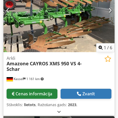
1
/
6
Arkli
Amazone
CAYROS XMS 950 VS 4-
Schar
Kassel
1 161 km
Cenas informācija
Zvanīt
Stāvoklis:
lietots
, Ražošanas gads:
2023
,