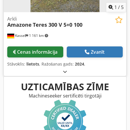
1
/
5
Arkli
Amazone
Teres 300 V 5+0 100
Kassel
1 161 km
Cenas informācija
Zvanīt
Stāvoklis:
lietots
, Ražošanas gads:
2024
,
UZTICAMĪBAS ZĪME
Machineseeker sertificēti tirgotāji