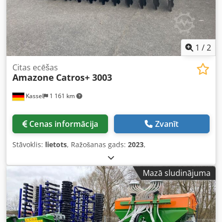
1
/
2
Citas ecēšas
Amazone
Catros+ 3003
Kassel
1 161 km
Cenas informācija
Zvanīt
Stāvoklis:
lietots
, Ražošanas gads:
2023
,
Mazā sludinājuma