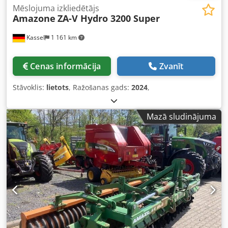
Mēslojuma izkliedētājs
Amazone
ZA-V Hydro 3200 Super
Kassel
1 161 km
Cenas informācija
Zvanīt
Stāvoklis:
lietots
, Ražošanas gads:
2024
,
Mazā sludinājuma