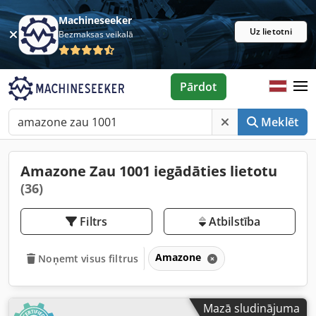
Machineseeker
Uz lietotni
Bezmaksas veikalā
Pārdot
Meklēt
Amazone Zau 1001 iegādāties lietotu
(36)
Filtrs
Atbilstība
Amazone
Noņemt visus filtrus
Mazā sludinājuma