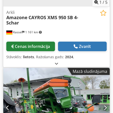
1
/
5
Arkli
Amazone
CAYROS XMS 950 SB 4-
Schar
Kassel
1 161 km
Cenas informācija
Zvanīt
Stāvoklis:
lietots
, Ražošanas gads:
2024
,
Mazā sludinājuma