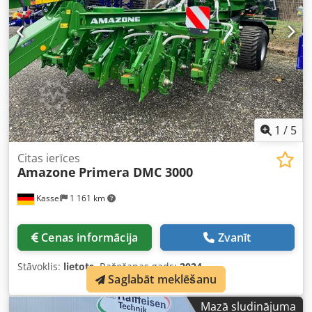
1
/
5
Citas ierīces
Amazone
Primera DMC 3000
Kassel
1 161 km
Cenas informācija
Zvanīt
Stāvoklis:
lietots
, Ražošanas gads:
2024
,
Saglabāt meklēšanu
Mazā sludinājuma