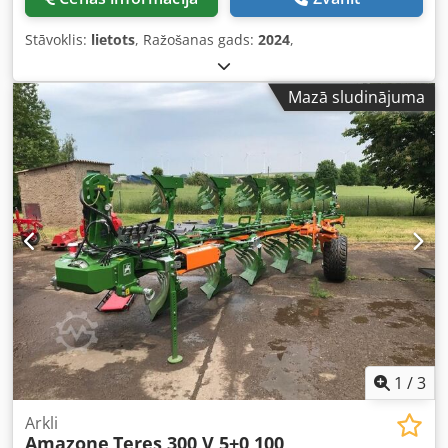
Stāvoklis:
lietots
, Ražošanas gads:
2024
,
Mazā sludinājuma
1
/
3
Arkli
Amazone
Teres 300 V 5+0 100