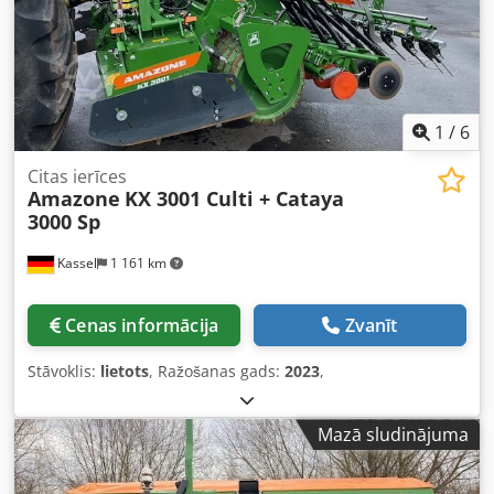
1
/
6
Citas ierīces
Amazone
KX 3001 Culti + Cataya
3000 Sp
Kassel
1 161 km
Cenas informācija
Zvanīt
Stāvoklis:
lietots
, Ražošanas gads:
2023
,
Mazā sludinājuma