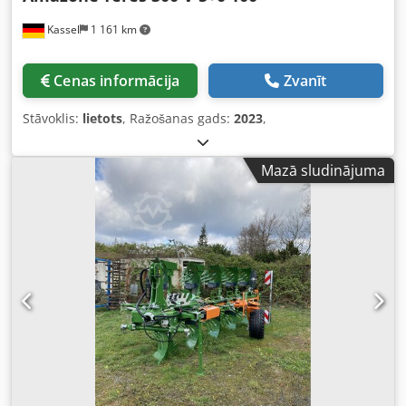
Kassel
1 161 km
Cenas informācija
Zvanīt
Stāvoklis:
lietots
, Ražošanas gads:
2023
,
Mazā sludinājuma