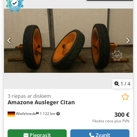
1
/
4
3 riepas ar diskiem
Amazone
Ausleger Citan
300 €
Wiefelstede
1 122 km
Fiksēta cena plus PVN
Pieprasīt
Zvanīt