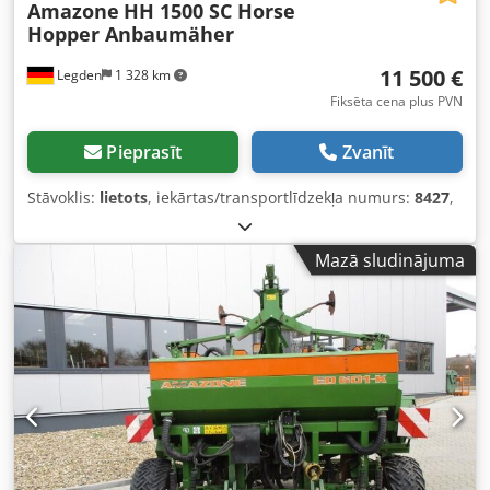
Amazone
HH 1500 SC Horse
Hopper Anbaumäher
11 500 €
Legden
1 328 km
Fiksēta cena plus PVN
Pieprasīt
Zvanīt
Stāvoklis:
lietots
, iekārtas/transportlīdzekļa numurs:
8427
,
Mazā sludinājuma