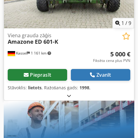
1
/
9
Viena grauda zāģis
Amazone
ED 601-K
5 000 €
Kassel
1 161 km
Fiksēta cena plus PVN
Pieprasīt
Zvanīt
Stāvoklis:
lietots
, Ražošanas gads:
1998
,