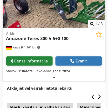
1
/
3
Arkli
Amazone
Teres 300 V 5+0 100
Kassel
1 161 km
Cenas informācija
Zvanīt
Stāvoklis:
lietots
, Ražošanas gads:
2024
,
Atklājiet vēl vairāk lietotu iekārtu
s
Mēslu kaisītājs un kaļķa kaisītājs
Minerālmēslu I