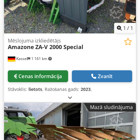
1
/
1
Mēslojuma izkliedētājs
Amazone
ZA-V 2000 Special
Kassel
1 161 km
Cenas informācija
Zvanīt
Stāvoklis:
lietots
, Ražošanas gads:
2023
,
Mazā sludinājuma