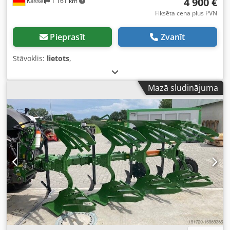
4 900 €
Kassel
1 161 km
Fiksēta cena plus PVN
Pieprasīt
Zvanīt
Stāvoklis:
lietots
,
Mazā sludinājuma