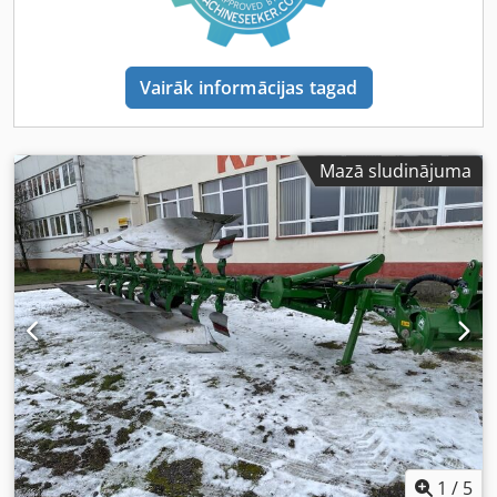
Vairāk informācijas tagad
Mazā sludinājuma
1
/
5