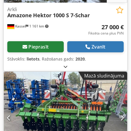
Arkli
Amazone
Hektor 1000 S 7-Schar
27 000 €
Kassel
1 161 km
Fiksēta cena plus PVN
Pieprasīt
Zvanīt
Stāvoklis:
lietots
, Ražošanas gads:
2020
,
Mazā sludinājuma