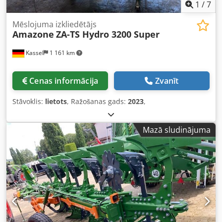
1
/
7
Mēslojuma izkliedētājs
Amazone
ZA-TS Hydro 3200 Super
Kassel
1 161 km
Cenas informācija
Zvanīt
Stāvoklis:
lietots
, Ražošanas gads:
2023
,
Mazā sludinājuma