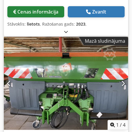
Cenas informācija
Zvanīt
Stāvoklis:
lietots
, Ražošanas gads:
2023
,
Mazā sludinājuma
1
/
4