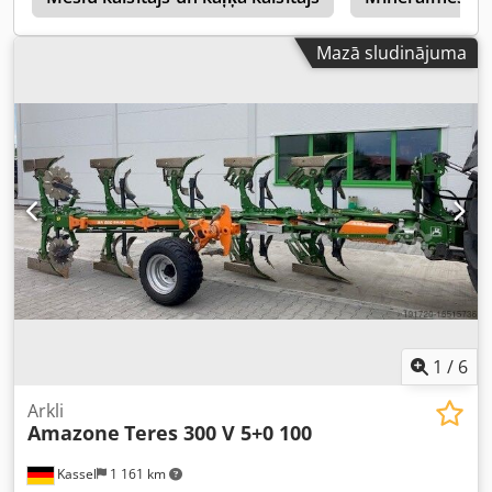
Mazā sludinājuma
1
/
6
Arkli
Amazone
Teres 300 V 5+0 100
Kassel
1 161 km