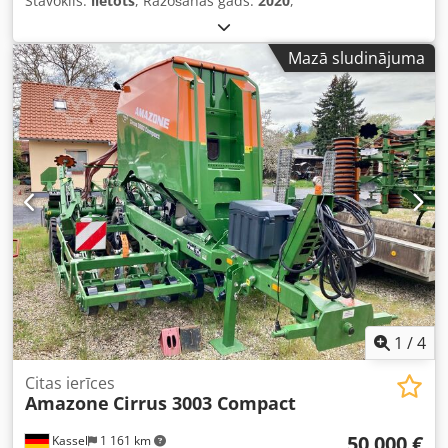
Stāvoklis:
lietots
, Ražošanas gads:
2020
,
Mazā sludinājuma
1
/
4
Citas ierīces
Amazone
Cirrus 3003 Compact
50 000 €
Kassel
1 161 km