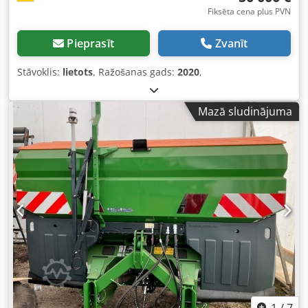
Fiksēta cena plus PVN
Pieprasīt
Zvanīt
Stāvoklis:
lietots
, Ražošanas gads:
2020
,
Mazā sludinājuma
1
/
7