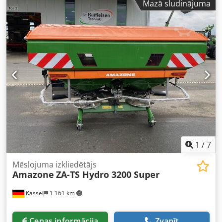
Mazā sludinājuma
1
/
7
Mēslojuma izkliedētājs
Amazone
ZA-TS Hydro 3200 Super
Kassel
1 161 km
Cenas informācija
Zvanīt