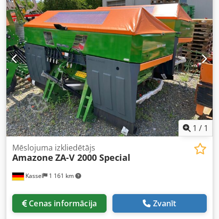
1
/
1
Mēslojuma izkliedētājs
Amazone
ZA-V 2000 Special
Kassel
1 161 km
Cenas informācija
Zvanīt