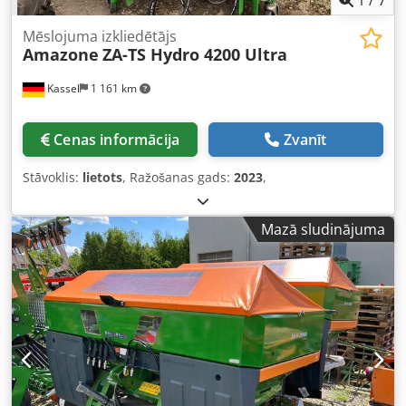
Mēslojuma izkliedētājs
Amazone
ZA-TS Hydro 4200 Ultra
Kassel
1 161 km
Cenas informācija
Zvanīt
Stāvoklis:
lietots
, Ražošanas gads:
2023
,
Mazā sludinājuma