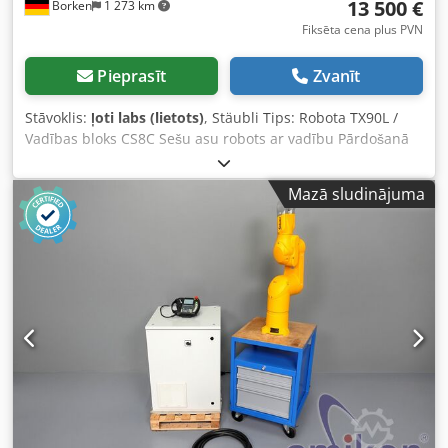
13 500 €
Borken
1 273 km
kabeļi (Tehniskie dati un informācija var tikt mainīta vai
papildināta bez brīdinājuma!) Papildu jautājumos aicinām
Fiksēta cena plus PVN
sazināties pa tālruni.
Pieprasīt
Zvanīt
Stāvoklis:
ļoti labs (lietots)
, Stäubli Tips: Robota TX90L /
Vadības bloks CS8C Sešu asu robots ar vadību Pārdošanā
tiek piedāvāts Stäubli TX90L 6 asu industriālais robots ar
CS8C vadības bloku un oriģinālo Teach Pendant. Robots
Mazā sludinājuma
piemērots pick & place, montāžas, apstrādes, iekārtu
apkalpošanas, automatizācijas, testēšanas un apmācību
pielietojumiem. Programmēšana ar VAL3. Tehniskie dati –
Robots Tips: TX90L Asis: 6 Nesošā jauda: 5–6 kg nomināli,
līdz 15 kg īslaicīgi Darbības rādiuss: apm. 1200 mm
Atkārtojamības precizitāte: ±0,035 mm Rokas aizsardzības
klase: IP65 (IP67) Montāža: grīda / siena / griesti Robota
svars: apm. 113 kg Tehniskie dati – Vadība Vadības bloks:
Stäubli CS8C Programmatūra: VAL3 s6.7.1
Programmēšanas valoda: VAL3, PLC IEC 61131-3 Saskarnes:
Ethernet, Fieldbus, digitālās I/O, sērijas pieslēgvietas
Barošana: 3 × 400 V, 50/60 Hz Patēriņš: apm. 2000 VA