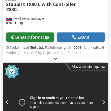
Stäubli
t TX90 L with Controller
CS8C.
Trenčianske Stankovce
998 km
Cenas informācija
Zvanīt
Stāvoklis:
labi (lietots)
, Ražošanas gads:
2009
, Asu skaits: 6
Noderīgā slodze: 5 kg Dcjdpsv Hdk Iofx Ahcek
Mazā sludinājuma