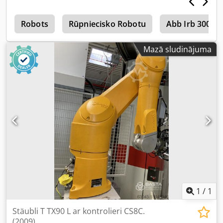
ietver CS8C kontrolieri, BIO ar 16 DI/DO, vadības pulti un
savienojuma kabeļus. Darbības rādiuss 800 mm Gājiens
a
200 mm Slodze 2–8 kg Dcedpfx Ahenpbx Tecsk 4 asis
Robots
Rūpniecisko Robotu
Abb Irb 3000
Mazā sludinājuma
1
/
1
Stäubli T TX90 L ar kontrolieri CS8C.
(2009)