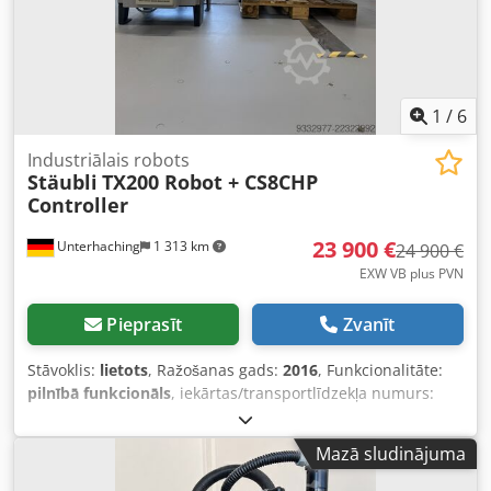
1
/
6
Industriālais robots
Stäubli
TX200 Robot + CS8CHP
Controller
23 900 €
Unterhaching
1 313 km
24 900 €
EXW VB plus PVN
Pieprasīt
Zvanīt
Stāvoklis:
lietots
, Ražošanas gads:
2016
, Funkcionalitāte:
pilnībā funkcionāls
, iekārtas/transportlīdzekļa numurs:
F16/56XTA1/A/01
, kopējais svars:
1 120 kg
, celtspēja:
100
kg
, ieejas spriegums:
400 V
, ievades strāvas veids:
trīsfāzu
,
Mazā sludinājuma
Stäubli TX200 industriālais robots, komplektā ar CS8CHP
kontrolieri un Stäubli mācību paneli – izgatavošanas gads