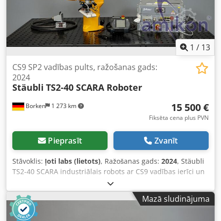
1
/
13
CS9 SP2 vadības pults, ražošanas gads:
2024
Stäubli
TS2-40 SCARA Roboter
15 500 €
Borken
1 273 km
Fiksēta cena plus PVN
Pieprasīt
Zvanīt
Stāvoklis:
ļoti labs (lietots)
, Ražošanas gads:
2024
, Stäubli
TS2-40 SCARA industriālais robots ar CS9 vadības ierīci un
SP2 vadības paneli Dcedpfx Aszlry Rshcsk Ražotājs: Stäubli
Modelis: TS2-40 Robota izgatavošanas gads: 02/2024
Mazā sludinājuma
Vadības ierīces izgatavošanas gads: 02/2024 Iekārtas tips: 4
assu SCARA industriālais robots Vadības ierīce: Stäubli