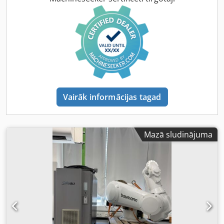
izgatavošanas gads 2016. Mēs piedāvājam lietotu Stäubli
TP80 SCARA robotu komplektā ar oriģinālo Stäubli CS8C
kontrolieri pārdošanai. Tehniskie dati: Ražotājs: Stäubli
Modelis: TP80 Kontrolieris: CS8C-TP80 Izgatavošanas gads:
2016 4-asu SCARA robots Maksimālā kravnesība: 0,5 kg
Darba rādiuss: 800 mm Stāvoklis: lietots Kopējais svars (ar
kontrolieri) = 126 kg Dsdpfjzlkf Ssx Ahcock Robota svars: 68
kg Komplektācija: Stäubli TP80 robots Oriģinālais Stäubli
CS8C-TP80 kontrolieris Savienojuma kabelis Lietošanas
Vairāk informācijas tagad
instrukcijas Komplektācija atbilstoši fotogrāfijām Robots ir
no rūpnieciskās pētniecības un izstrādes vides, un tas tika
izmantots līdz demontāžai. Ierīce ir bijusi rūpīgi apkopta
un ir ideāli piemērota automatizācijas, montāžas, "pick-
Mazā sludinājuma
and-place" vai iepakojšanas lietojumiem. Iespējama
apskate pēc iepriekšējas vienošanās. Papildu fotogrāfijas
vai tehniskā informācija tiks nosūtītas pēc pieprasījuma.