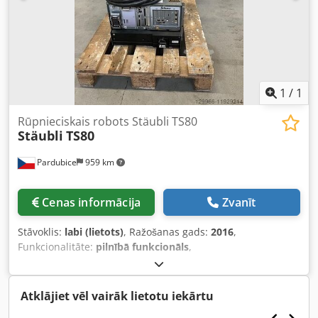
1
/
1
Rūpnieciskais robots Stäubli TS80
Stäubli
TS80
Pardubice
959 km
Cenas informācija
Zvanīt
Stāvoklis:
labi (lietots)
, Ražošanas gads:
2016
,
Funkcionalitāte:
pilnībā funkcionāls
,
iekārtas/transportlīdzekļa numurs:
F16/58AFD1
, sviras
sasniedzamība:
800 mm
, 4 asu SCARA robots Stäubli TS80
Šis Stäubli TS80 ar 200 mm gājienu tika izmantots
Atklājiet vēl vairāk lietotu iekārtu
montāžas jomā. Iekārta tika apkopta katru gadu. Sistēma