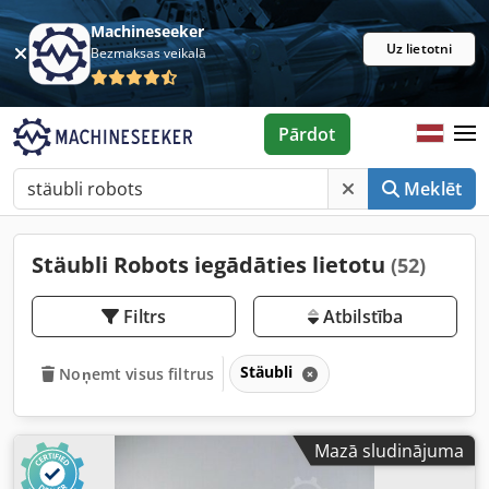
Machineseeker
Uz lietotni
Bezmaksas veikalā
Pārdot
Meklēt
Stäubli Robots iegādāties lietotu
(52)
Filtrs
Atbilstība
Stäubli
Noņemt visus filtrus
Mazā sludinājuma