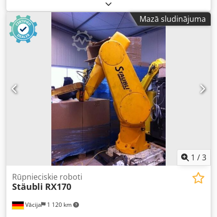
Francija Ražošanas gads: 2012 Vadības sistēma: CS8C-TX60
Asu skaits: 6 Maksimālā celtspēja: 5 kg Nominālā slodze: 2
Mazā sludinājuma
kg Darbības rādiuss: 920 mm Atkārtojamības precizitāte:
0,03 mm Šūna: ALPROBOTIC MB100 Dcsdpfoqgch Eex
Ahcok
1
/
3
Rūpnieciskie roboti
Stäubli
RX170
Vācija
1 120 km