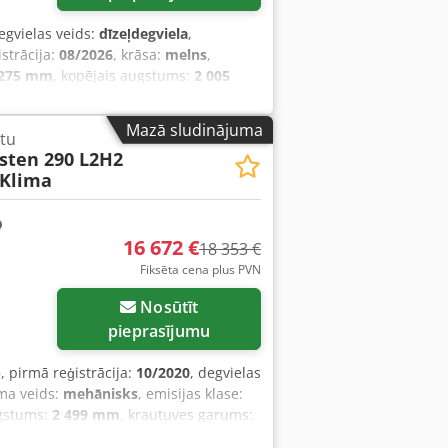
degvielas veids:
dīzeļdegviela
,
istrācija:
08/2026
, krāsa:
melns
,
 275 mm
, kopējais augstums:
2 005
 programma (ESP), gaisa
Mazā sludinājuma
tu
asten 290 L2H2
 Klima
16 672 €
18 353 €
Fiksēta cena plus PVN
Nosūtīt
pieprasījumu
)
, pirmā reģistrācija:
10/2020
, degvielas
ma veids:
mehānisks
, emisijas klase:
ugstums:
2 499 mm
, krautuves garums:
a, elektroniskā stabilitātes