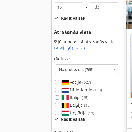
-
Rādīt vairāk
Atrašanās vieta
Jūsu noteiktā atrašanās vieta:
Latvija
(mainīt)
rādiuss:
Neierobežots
(785)
Vācija
(527)
Nīderlande
(173)
Itālija
(45)
Beļģija
(15)
Ungārija
(11)
Rādīt vairāk