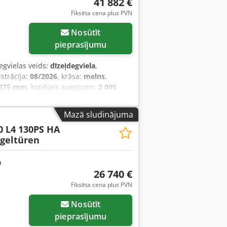
41 882 €
Fiksēta cena plus PVN
Nosūtīt
pieprasījumu
degvielas veids:
dīzeļdegviela
,
istrācija:
08/2026
, krāsa:
melns
,
 275 mm
, kopējais augstums:
2 005
 programma (ESP), gaisa
Mazā sludinājuma
0 L4 130PS HA
ügeltüren
26 740 €
Fiksēta cena plus PVN
Nosūtīt
pieprasījumu