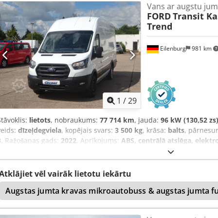
Vans ar augstu jum
FORD
Transit K
Trend
Eilenburg
981 km
1
/
29
Stāvoklis:
lietots
, nobraukums:
77 714 km
, jauda:
96 kW (130,52 zs
veids:
dīzeļdegviela
, kopējais svars:
3 500 kg
, krāsa:
balts
, pārnesu
3
, Ražošanas gads:
2022
, Aprīkojums:
ABS, centrālā atslēga, elekt
gaisa kondicionēšana, kvēpu filtrs
,
Atklājiet vēl vairāk lietotu iekārtu
Augstas jumta kravas mikroautobuss & augstas jumta f