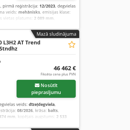
)
, pirmā reģistrācija:
12/2023
, degvielas
ma veids:
mehānisks
, emisijas klase:
as vietas platums:
2 089 mm
,
prīkojums:
ABS, centrālā atslēga,
 kvēpu filtrs
,
Mazā sludinājuma
0 L3H2 AT Trend
 Stndhz
46 462 €
Fiksēta cena plus PVN
Nosūtīt
pieprasījumu
degvielas veids:
dīzeļdegviela
,
istrācija:
08/2026
, krāsa:
balts
,
 474 mm
, kopējais augstums:
2 533
 programma (ESP), gaisa
ājs
,