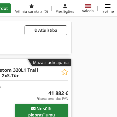
rdot
Valoda
Vēlmju saraksts
(0)
Pieslēgties
Izvēlne
Atbilstība
Mazā sludinājuma
stom 320L1 Trail
2xS.Tür
41 882 €
Fiksēta cena plus PVN
Nosūtīt
pieprasījumu