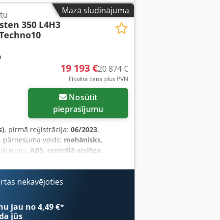
Mazā sludinājuma
tu
asten 350 L4H3
 Techno10
19 193 €
20 874 €
Fiksēta cena plus PVN
Nosūtīt
pieprasījumu
s)
, pirmā reģistrācija:
06/2023
,
, pārnesuma veids:
mehānisks
,
rīkojums:
ABS, centrālā atslēga,
 kvēpu filtrs
,
ārtas nekavējoties
mu jau no 4,49 €
*
da jūs