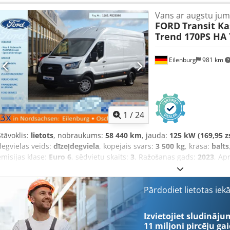
programma (ESP), gaisa kondicionēšana, kvēpu filtrs
,
Vans ar augstu jum
FORD
Transit K
Trend 170PS HA
Eilenburg
981 km
1
/
24
Stāvoklis:
lietots
, nobraukums:
58 440 km
, jauda:
125 kW (169,95 z
degvielas veids:
dīzeļdegviela
, kopējais svars:
3 500 kg
, krāsa:
balts
emisijas klase:
Euro 6
, sēdvietu skaits:
3
, Ražošanas gads:
2023
, Ap
elektroniskā stabilitātes programma (ESP), gaisa kondicionēšana,
Pārdodiet lietotas iek
Izvietojiet sludināju
11 miljoni pircēju
gai