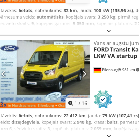
Stāvoklis:
lietots
, nobraukums:
32 km
, jauda:
100 kW (135,96 zs)
, 
pārnesuma veids:
automātisks
, kopējais svars:
3 250 kg
, pirmā reģ
sēdvietu skaits:
9
, kopējais garums:
5 050 mm
, kopējais platums:
2
mm
, Aprīkojums:
ABS, centrālā atslēga, elektroniskā stabilitātes
kondicionēšana, kvēpu filtrs, navigācijas sistēma, pilnpiedziņa
,
Vans ar augstu jum
FORD
Transit K
LKW VA startup
Eilenburg
981 km
1
/
16
Stāvoklis:
lietots
, nobraukums:
22 412 km
, jauda:
79 kW (107,41 zs
veids:
dīzeļdegviela
, kopējais svars:
2 940 kg
, krāsa:
balts
, pārnesu
Euro 6
, sēdvietu skaits:
3
, kopējais platums:
2 059 mm
, kopējais a
2 900 mm
, Ražošanas gads:
2020
, Aprīkojums:
ABS, centrālā atslēg