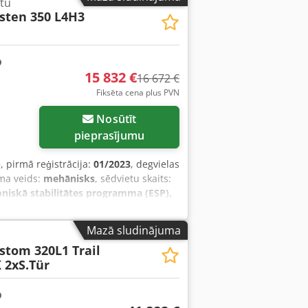
tu
asten 350 L4H3
15 832 €
16 672 €
Fiksēta cena plus PVN
Nosūtīt
pieprasījumu
)
, pirmā reģistrācija:
01/2023
, degvielas
ma veids:
mehānisks
, sēdvietu skaits:
roniskā stabilitātes programma (ESP),
Mazā sludinājuma
stom 320L1 Trail
2xS.Tür