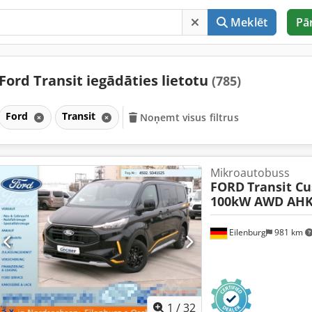
Meklēt
Pā
Ford Transit iegādāties lietotu
(785)
Ford
Transit
Noņemt visus filtrus
Mikroautobuss
FORD
Transit Cu
100kW AWD AHK 
Eilenburg
981 km
1
/
32