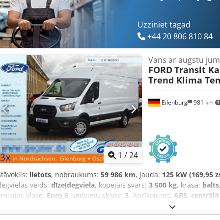
Uzziniet tagad
+44 20 806 810 84
Vans ar augstu jum
FORD
Transit K
Trend Klima T
Eilenburg
981 km
1
/
24
Stāvoklis:
lietots
, nobraukums:
59 986 km
, jauda:
125 kW (169,95 z
degvielas veids:
dīzeļdegviela
, kopējais svars:
3 500 kg
, krāsa:
balts
emisijas klase:
Euro 6
, sēdvietu skaits:
3
, Aprīkojums:
ABS, centrālā 
programma (ESP), gaisa kondicionēšana, kvēpu filtrs
,