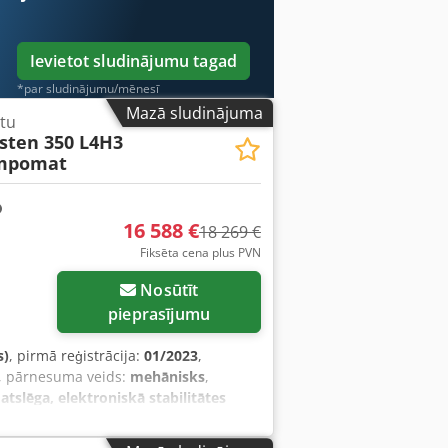
Ievietot sludinājumu tagad
*par sludinājumu/mēnesī
Mazā sludinājuma
tu
asten 350 L4H3
empomat
16 588 €
18 269 €
Fiksēta cena plus PVN
Nosūtīt
pieprasījumu
s)
, pirmā reģistrācija:
01/2023
,
, pārnesuma veids:
mehānisks
,
atslēga, elektroniskā stabilitātes