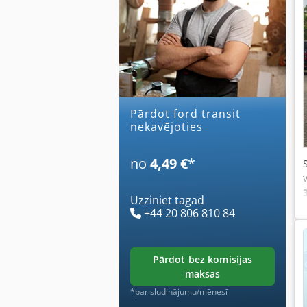
Pārdot ford transit
nekavējoties
no
4,49 €
*
Uzziniet tagad
+44 20 806 810 84
pārdot bez komisijas
maksas
*par sludinājumu/mēnesī