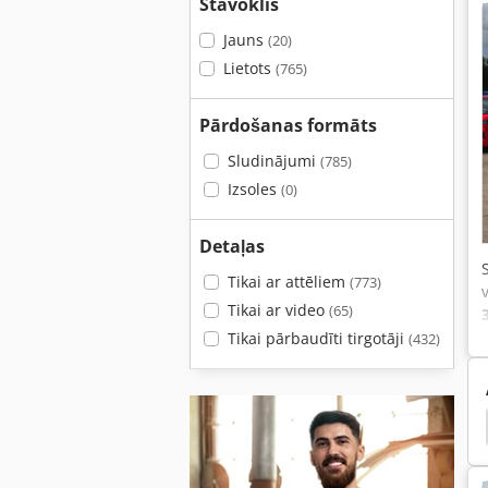
Stāvoklis
Jauns
(20)
Lietots
(765)
Pārdošanas formāts
Sludinājumi
(785)
Izsoles
(0)
Detaļas
Tikai ar attēliem
(773)
Tikai ar video
(65)
Tikai pārbaudīti tirgotāji
(432)
Ford Tourneo Custom
Pasažieru Kuģu Pārdošanai