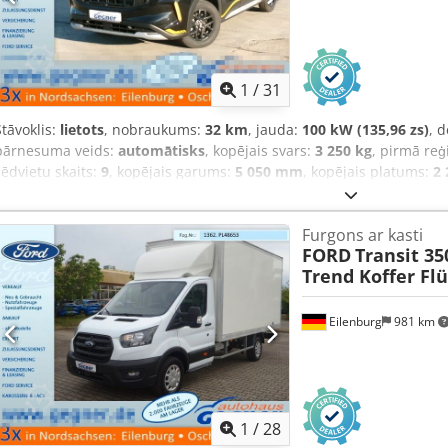
1
/
31
Stāvoklis:
lietots
, nobraukums:
32 km
, jauda:
100 kW (135,96 zs)
, 
pārnesuma veids:
automātisks
, kopējais svars:
3 250 kg
, pirmā reģ
sēdvietu skaits:
9
, kopējais garums:
5 050 mm
, kopējais platums:
2
mm
, Aprīkojums:
ABS, centrālā atslēga, elektroniskā stabilitātes
kondicionēšana, kvēpu filtrs, navigācijas sistēma, pilnpiedziņa
,
Furgons ar kasti
FORD
Transit 35
Trend Koffer Fl
Eilenburg
981 km
1
/
28