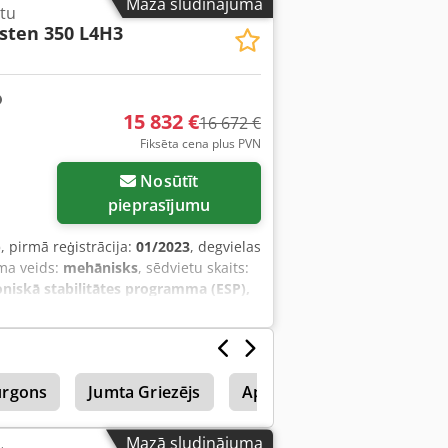
Mazā sludinājuma
tu
asten 350 L4H3
15 832 €
16 672 €
Fiksēta cena plus PVN
Nosūtīt
pieprasījumu
)
, pirmā reģistrācija:
01/2023
, degvielas
ma veids:
mehānisks
, sēdvietu skaits:
roniskā stabilitātes programma (ESP),
urgons
Jumta Griezējs
Apaļu Jumta Zāle
Zaļo
Mazā sludinājuma