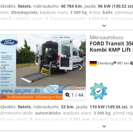
Stāvoklis:
lietots
, nobraukums:
40 784 km
, jauda:
96 kW (130,52 zs
veids:
dīzeļdegviela
, kopējais svars:
3 500 kg
, krāsa:
balts
, pārnesu
Euro 6
, sēdvietu skaits:
3
, krautuves garums:
4 214 mm
, iekraušan
iekraušanas telpas augstums:
2 167 mm
, Ražošanas gads:
2022
, A
elektroniskā stabilitātes programma (ESP), gaisa kondicionēšana,
Mikroautobuss
FORD
Transit 35
Kombi KMP Lift
Eilenburg
981 km
1
/
44
Stāvoklis:
lietots
, nobraukums:
32 km
, jauda:
110 kW (149,56 zs)
, 
pārnesuma veids:
automātisks
, kopējais svars:
3 500 kg
, pirmā reģ
sēdvietu skaits:
9
, kopējais garums:
5 981 mm
, kopējais platums:
2
mm
, Aprīkojums:
ABS, centrālā atslēga, elektroniskā stabilitātes
kondicionēšana, kvēpu filtrs, navigācijas sistēma, stāvvietas sildīt