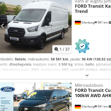
Vans ar augstu jum
FORD
Transit K
Trend
Eilenburg
981 km
1
/
37
Stāvoklis:
lietots
, nobraukums:
58 581 km
, jauda:
96 kW (130,52 zs
veids:
dīzeļdegviela
, kopējais svars:
3 500 kg
, krāsa:
balts
, pārnesu
3
, Ražošanas gads:
2022
, Aprīkojums:
ABS, centrālā atslēga, elekt
gaisa kondicionēšana, kvēpu filtrs
,
Mikroautobuss
FORD
Transit Cu
100kW AWD AHK 
Eilenburg
981 km