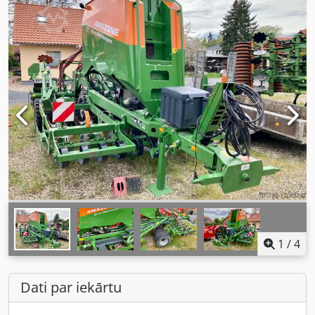
1
/
4
Dati par iekārtu