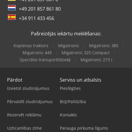
+49 201 857 861 80
+34 911 433 456
Pašreizējās iekārtu meklēšanas:
Kopienas traktors
Migatronic
Migatronic 385
Migatronic 445
Migatronic 325 Compact
Speciālie transportlīdzekļi
Migatronic 273 I
Pārdot
Serviss un atbalsts
Izvietot sludinājumus
Pieslēgties
Pārvaldīt sludinājumus
BUJ/Palīdzība
Rezervēt reklāmu
Kontakts
Uzticamības zīme
Parauga pirkuma līgums