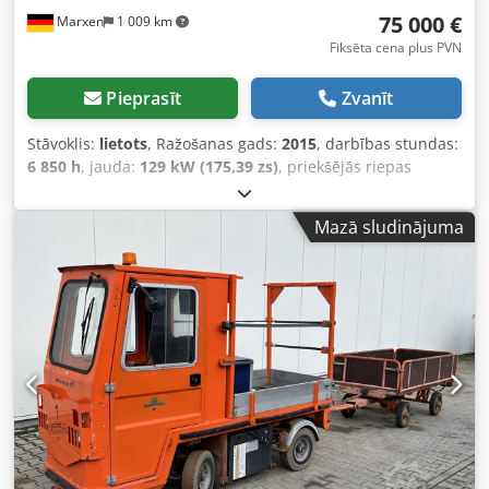
75 000 €
Marxen
1 009 km
Fiksēta cena plus PVN
Pieprasīt
Zvanīt
Stāvoklis:
lietots
, Ražošanas gads:
2015
, darbības stundas:
6 850 h
, jauda:
129 kW (175,39 zs)
, priekšējās riepas
izmērs:
600/70R28
, aizmugurējās riepas izmērs:
710/70R42
, Aprīkojums:
saspiestā gaisa bremze
,
Mazā sludinājuma