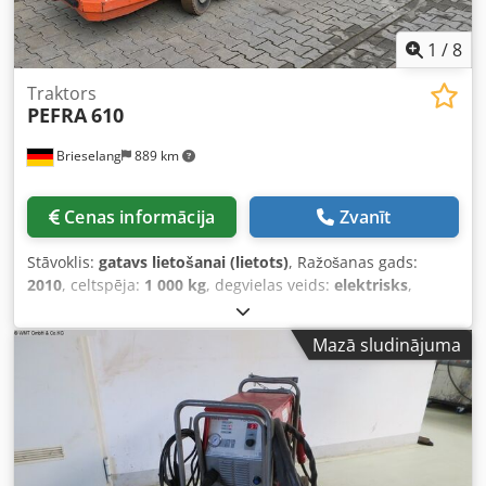
1
/
8
Traktors
PEFRA
610
Brieselang
889 km
Cenas informācija
Zvanīt
Stāvoklis:
gatavs lietošanai (lietots)
, Ražošanas gads:
2010
, celtspēja:
1 000 kg
, degvielas veids:
elektrisks
,
Aprīkojums:
apgaismojums, piekabes sakabe, priekšējais
aizsargs
, Elektriskais transportvilcējs ar piekabi un
Mazā sludinājuma
lādētāju, ātrums 6 km/h, kravnesība 1000 kg, piekabes
kravnesība 2000 kg. Dsdpfx Aljrai D Ej Aekr