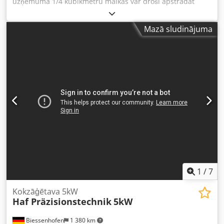
uzņēmumā 1/4 kubikmetru malkas var droši apstrādāt
risinājums. Tās galvenās iespējas ir: darba temperatūras
dažu minūšu laikā. Mēs iesakām izmantot motorzāģus ar
un laika indikatori, aktīvo posmu skaita attēlošana, gaisa
jaudu 2,5 kW. Dksdpfx Alofnxnxj Aer Junior zāģa statīvs
bloķētāja pozīcijas indikators, ventilācijas iestatījumu
Mazā sludinājuma
aprīkots ar ķerru riteņiem. Iekļauta vadotne un 1 ķēde.
komandas, posmu pārslēgšanas komandas, pauzes un
aizkavētas starta komandas, vērtību un funkciju
saglabāšana. Kopējie ārējie izmēri: pl 107 cm x d 100 cm x
a 215 cm Iekšējie izmēri: pl 97 cm x d 75 cm x a 120 cm
Apakšējā kolektora atvilktnes iekšējie izmēri: pl 73 cm x d
72 cm x a 25 cm Ratiņi: 90 cm x 72 cm x 120 cm Kamerā ir 2
produktu zondes. Barošanas spriegums: 380 V, 12 kW
Rumānijas uzņēmumiem ir iespējama pārdošana ar
nomaksu. Cena: 2.900 EUR + PVN, FCA: Oradea/Rumānija
Iespējamas kļūdas, izmaiņas un starppārdošana. Mēs
runājam angliski./Mēs runājam vāciski./Mēs runājam
ungāriski./Mēs runājam franču valodā./Mēs runājam
rumāņu valodā.
1
/
7
Kokzāģētava 5kW
Haf Präzisionstechnik
5kW
Biessenhofen
1 380 km