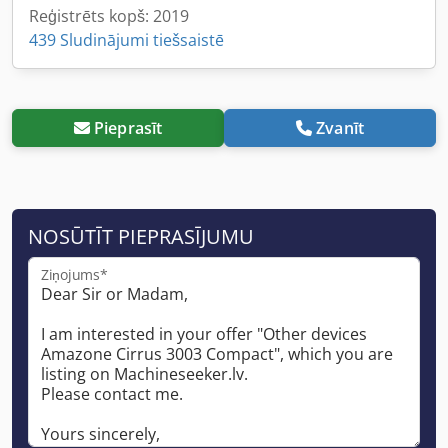
Reģistrēts kopš: 2019
439 Sludinājumi tiešsaistē
Pieprasīt
Zvanīt
NOSŪTĪT PIEPRASĪJUMU
Ziņojums*