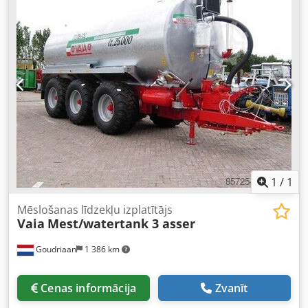
0,8 m Plazmas griešanas iekārta ar ratiņiem - iekļauts 7 m
šļūtenes komplekts Dsdpfxjw En E Eo Al Aokr - rezerves
sprauslas
1
/
1
Mēslošanas līdzekļu izplatītājs
Vaia
Mest/watertank 3 asser
Goudriaan
1 386 km
Cenas informācija
Zvanīt