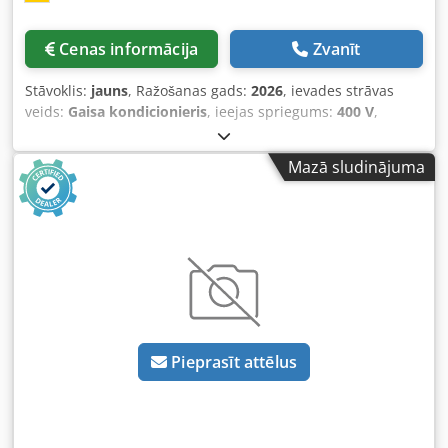
Cenas informācija
Zvanīt
Stāvoklis:
jauns
, Ražošanas gads:
2026
, ievades strāvas
veids:
Gaisa kondicionieris
, ieejas spriegums:
400 V
,
kopējais svars:
66 kg
, Mūsu 5 kW elektriskā ķēdes zāģis ir
lieliski piemērots metrmalkas saišu zāģēšanai sadarbībā ar
Mazā sludinājuma
mūsu zāģa statīvu. Zāģējot veselas malkas metrmalkas
saites, tiek ietaupīts ievērojams roku darbs! Viena
operatora režīmā dažās minūtēs var apstrādāt līdz 1
kubikmetram koksnes, bet stundā aptuveni 5 kubikmetrus.
Vidējais zāģējuma laiks ir 1,5 minūtes. Dkodpfx Alefnrx To
Aer
Pieprasīt attēlus