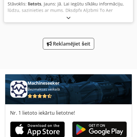
Stāvoklis:
lietots
, Jauns: Jā. Lai iegūtu sīkāku informāciju,
lūdzu, sazinieties ar mums. Dksdpfx Aljzbmi To Aer
Reklamējiet šeit
Machineseeker
Bezmaksas veikalā
Nr. 1 lietoto iekārtu lietotne!