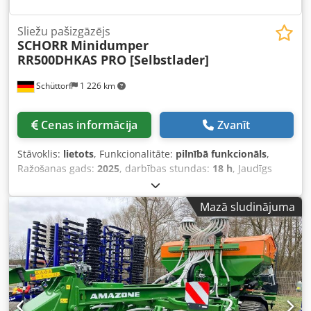
Sliežu pašizgāzējs
SCHORR
Minidumper
RR500DHKAS PRO [Selbstlader]
Schüttorf
1 226 km
Cenas informācija
Zvanīt
Stāvoklis:
lietots
, Funkcionalitāte:
pilnībā funkcionāls
,
Ražošanas gads:
2025
, darbības stundas:
18 h
, Jaudīgs
minidumpers lieliskā stāvoklī pārdošanā! Iekārta ir ļoti labi
kopta un tūlīt gatava lietošanai. Stāvoklis: lietots, ļoti labs
Mazā sludinājuma
Darba stundas: 17h Ražošanas gads: 2024 SCHORR
kāpurķēžu dumpers RR500DHKAS PRO – atklājiet
priekšrocības: - 9,2 ZS četru taktu motors - Pašgājējs ar
spēcīgu kāpurķēžu piedziņu - Hidrauliskā lāpsta
pašiekraušanai - 500 kg kravnesība - Liela un augstas
kvalitātes kravas kaste ar plašu izkraušanas leņķi -
Nolokāma platforma operātoram – standarta komplektācijā