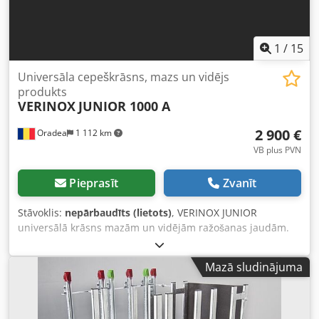
1
/
15
Universāla cepeškrāsns, mazs un vidējs
produkts
VERINOX
JUNIOR 1000 A
2 900 €
Oradea
1 112 km
VB plus PVN
Pieprasīt
Zvanīt
Stāvoklis:
nepārbaudīts (lietots)
, VERINOX JUNIOR
universālā krāsns mazām un vidējām ražošanas jaudām.
Mūsu vismodernāko industriālo sistēmu tehnoloģiskā
izcilība — pielietota mazām un automātiskām vidēja
Mazā sludinājuma
mēroga cepeškrāsnīm — nodrošina maksimālu veiktspēju
un augstākās kvalitātes produktus. Krāsns ar piespiedu
vilkmes ventilāciju sausai cepšanai, tvaicēšanai, žāvēšanai
un kūpināšanai Maksimāla siltuma apstrādes vienmērība