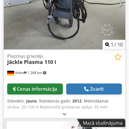
1
/
10
Plazmas griezējs
Jäckle
Plasma 110 I
Velen
1 268 km
Cenas informācija
Zvanīt
Stāvoklis:
jauns
, Ražošanas gads:
2012
, Metināšanas
strāva: 20–100 A Maksimālā griešanas spēja: 35 mm
Tukšgaitas spriegums: 250 V Saspiestā gaisa pieslēgums:
min. 4 bar Pieslēguma jauda: 20 KVA Pieslēguma
Mazā sludinājuma
spriegums: 400 V Svars: 0,7 kg Izmēri (GxPxA): 1,0 x 0,6 x