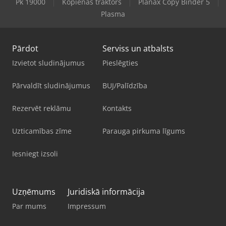
Pk 19000
Kopienas traktors
Planax Copy Binder 5
Plasma
Pārdot
Serviss un atbalsts
Izvietot sludinājumus
Pieslēgties
Pārvaldīt sludinājumus
BUJ/Palīdzība
Rezervēt reklāmu
Kontakts
Uzticamības zīme
Parauga pirkuma līgums
Iesniegt izsoli
Uzņēmums
Juridiskā informācija
Par mums
Impressum