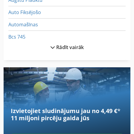
Augstu Plauktu
Auto Fiksējošo
Automašīnas
Bcs 745
Rādīt vairāk
Beidzas Apstrādes Mašīnas
Būvniecības Un Ēku Nojaukšanas Atkritumi
Ceļu Būvniecības Mašīnas
Dziļi Kravas Piekabe M Locīšanas Auffahrr
German
Izvietojiet sludinājumu jau no 4,49 €
*
Idx 23
11 miljoni pircēju
gaida jūs
Iidu Lādētāju 24