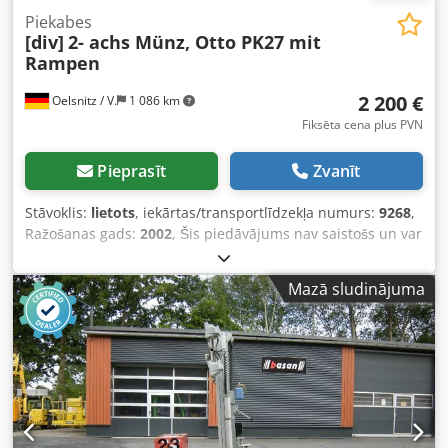
Piekabes
[div]
2- achs Münz, Otto PK27 mit
Rampen
2 200 €
Oelsnitz / V.
1 086 km
Fiksēta cena plus PVN
Pieprasīt
Zvanīt
Stāvoklis:
lietots
, iekārtas/transportlīdzekļa numurs:
9268
,
Ražošanas gads:
2002
, Šis piedāvājums nav saistošs un var
saturēt kļūdas. Par visiem norādītajiem datiem netiek
sniegta nekādas garantijas. Šis piedāvājums nav saistošs
Mazā sludinājuma
un var saturēt kļūdas. Par visiem norādītajiem datiem
netiek sniegta nekādas garantijas. Dcsdpjzcbntofx Agujk