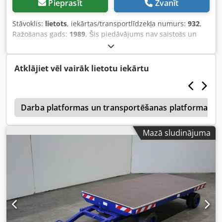
Pieprasīt
Zvanīt
Stāvoklis:
lietots
, iekārtas/transportlīdzekļa numurs:
932
,
Ražošanas gads:
1989
, Šis piedāvājums nav saistošs un
tajā var būt kļūdas. Par sniegtajiem datiem netiek sniegta
nekādas garantijas. Šis piedāvājums nav saistošs un tajā
var būt kļūdas. Par sniegtajiem datiem netiek sniegta
Atklājiet vēl vairāk lietotu iekārtu
nekādas garantijas. Dcedezcbm Aepfx Aguek
i
Darba platformas un transportēšanas platformas
Mazā sludinājuma