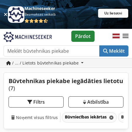
Machineseeker
Uz lietotni
Bezmaksas veikalā
Pārdot
Meklēt
/ ... / Lietots būvtehnikas piekabe
Būvtehnikas piekabe iegādāties lietotu
(7)
Filtrs
Atbilstība
Būvniecības iekārtas
Būvt
Noņemt visus filtrus