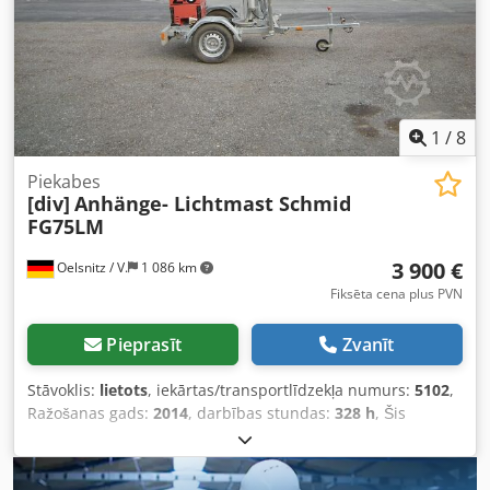
1
/
8
Piekabes
[div]
Anhänge- Lichtmast Schmid
FG75LM
3 900 €
Oelsnitz / V.
1 086 km
Fiksēta cena plus PVN
Pieprasīt
Zvanīt
Stāvoklis:
lietots
, iekārtas/transportlīdzekļa numurs:
5102
,
Ražošanas gads:
2014
, darbības stundas:
328 h
, Šis
piedāvājums nav saistošs un var saturēt kļūdas. Par visiem
norādītajiem datiem netiek sniegta garantija. Šis
piedāvājums nav saistošs un var saturēt kļūdas. Par visiem