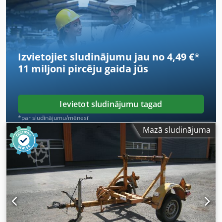
norādītajiem datiem netiek sniegta garantija.
Dcjdjzcbnajpfx Aguok
Izvietojiet sludinājumu jau no 4,49 €
*
11 miljoni pircēju
gaida jūs
Ievietot sludinājumu tagad
*par sludinājumu/mēnesī
Mazā sludinājuma