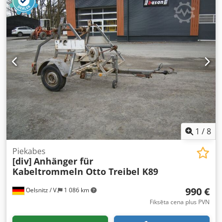
1
/
8
Piekabes
[div]
Anhänger für
Kabeltrommeln Otto Treibel K89
990 €
Oelsnitz / V.
1 086 km
Fiksēta cena plus PVN