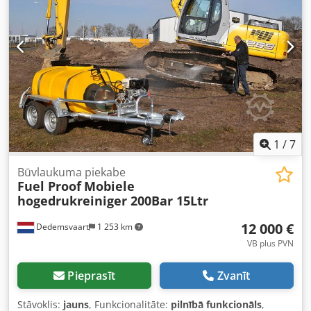
atstarojošu foliju. Piezīmes: Piekabes kravnesības virsma ir
izgatavota no jaunas 18 mm biezas speciālās pretapdares
saplākšņa plāksnes. Šī ir piekabe ar grozāmo sakabi.
Piekabes riepas ir labā stāvoklī. Piekabe ir pārkrāsota un
aprīkota ar atstarojošām marķējuma svītrām. Piekabi
iespējams apskatīt mūsu noliktavā. Visa pārējā informācija
pieejama attēlos.
1
/
7
Būvlaukuma piekabe
Fuel Proof
Mobiele
hogedrukreiniger 200Bar 15Ltr
12 000 €
Dedemsvaart
1 253 km
VB plus PVN
Pieprasīt
Zvanīt
Stāvoklis:
jauns
, Funkcionalitāte:
pilnībā funkcionāls
,