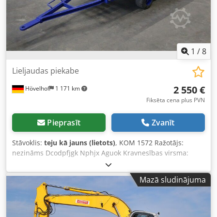
1
/
8
Lieljaudas piekabe
2 550 €
Hövelhof
1 171 km
Fiksēta cena plus PVN
Pieprasīt
Zvanīt
Stāvoklis:
teju kā jauns (lietots)
, KOM 1572 Ražotājs:
nezināms Dcodpfjgk Nphjx Aguok Kravnesības virsma:
apm. 2000 x 1000 mm (G x P) Iekraušanas augstums: apm.
440 mm Kopējais garums ar sakabi: apm. 3250 mm
Mazā sludinājuma
Sakabes garums: apm. 1250 mm Nominālā kravnesība:
apm. 4000 kg Stūrēšana: viena ass Vispārīga informācija:
Mazs, masīvs smagsvara piekabe iekšējai transportēšanai
uzņēmuma teritorijā. Piekabe ir pārkrāsota un aprīkota ar