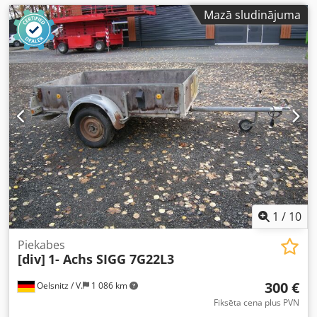
Mazā sludinājuma
1
/
10
Piekabes
[div]
1- Achs SIGG 7G22L3
300 €
Oelsnitz / V.
1 086 km
Fiksēta cena plus PVN