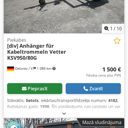
1
/
10
Piekabes
[div]
Anhänger für
Kabeltrommeln Vetter
KSV950/80G
1 500 €
Oelsnitz / V.
1 086 km
Fiksēta cena plus PVN
Pieprasīt
Zvanīt
Stāvoklis:
lietots
, iekārtas/transportlīdzekļa numurs:
4182
,
Ražošanas gads:
1998
, Šis piedāvājums nav saistošs un var
saturēt kļūdas. Par visiem datiem netiek sniegta garantija.
Djdpfx Agjzcbm Nsuock
Mazā sludinājuma