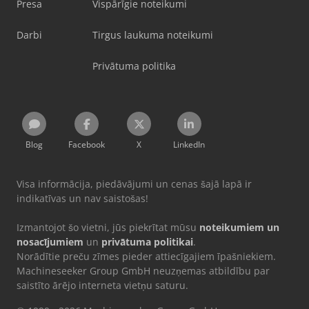
Presa
Vispārīgie noteikumi
Darbi
Tirgus laukuma noteikumi
Privātuma politika
Blog
Facebook
X
LinkedIn
Visa informācija, piedāvājumi un cenas šajā lapā ir
indikatīvas un nav saistošas!
Izmantojot šo vietni, jūs piekrītat mūsu
noteikumiem un
nosacījumiem
un
privātuma politikai
.
Norādītie preču zīmes pieder attiecīgajiem īpašniekiem.
Machineseeker Group GmbH neuzņemas atbildību par
saistīto ārējo interneta vietņu saturu.