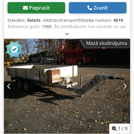
Pieprasīt
Zvanīt
Stāvoklis:
lietots
, iekārtas/transportlīdzekļa numurs:
4519
,
Ražošanas gads:
1988
, Šis piedāvājums nav saistošs un var
saturēt kļūdas. Par norādītajiem datiem netiek dota
nekādas garantijas. Dodpezcbnysfx Agusck
Mazā sludinājuma
1
/
9