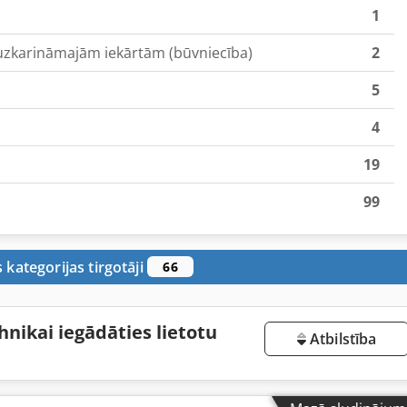
1
uzkarināmajām iekārtām (būvniecība)
2
5
4
19
99
s kategorijas tirgotāji
66
hnikai iegādāties lietotu
Atbilstība