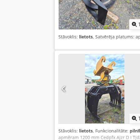
Stāvoklis:
lietots
, Satvērēja platums:
Stāvoklis:
lietots
, Funkcionalitāte:
piln
apmēram 1200 mm Cedpfx Ajzr D I Tjdz