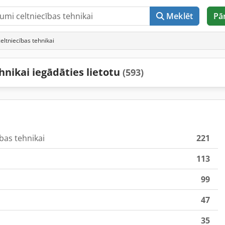
Meklēt
Pā
eltniecības tehnikai
hnikai iegādāties lietotu
(593)
bas tehnikai
221
113
99
47
35