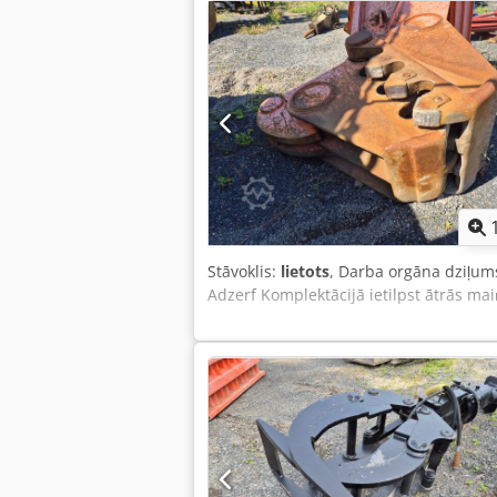
Stāvoklis:
lietots
, Darba orgāna dziļu
Adzerf Komplektācijā ietilpst ātrās ma