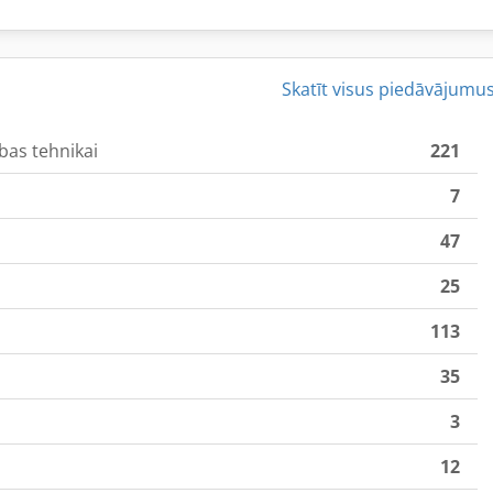
Skatīt visus piedāvājumu
bas tehnikai
221
7
47
25
113
35
3
12