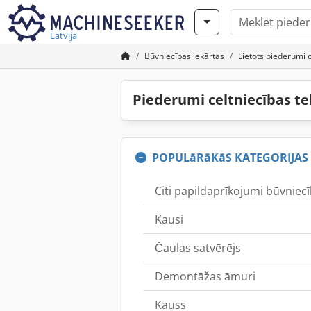
Latvija
Būvniecības iekārtas
Lietots piederumi c
Piederumi celtniecības te
POPULāRāKāS KATEGORIJAS
Citi papildaprīkojumi būvniecī
Kausi
Čaulas satvērējs
Demontāžas āmuri
Kauss