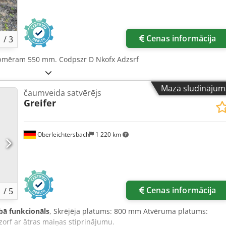
Cenas informācija
1
/
3
 apmēram 550 mm. Codpszr D Nkofx Adzsrf
Mazā sludinājum
čaumveida satvērējs
Greifer
Oberleichtersbach
1 220 km
Cenas informācija
1
/
5
ībā funkcionāls
, Skrējēja platums: 800 mm Atvēruma platums:
orf ar ātras maiņas stiprinājumu.