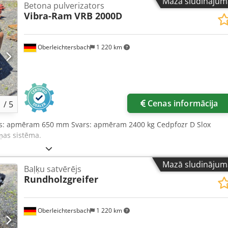
Mazā sludinājum
Betona pulverizators
Vibra-Ram
VRB 2000D
Oberleichtersbach
1 220 km
Cenas informācija
1
/
5
ms: apmēram 650 mm Svars: apmēram 2400 kg Cedpfozr D Slox
iņas sistēma.
Mazā sludinājum
Baļķu satvērējs
Rundholzgreifer
Oberleichtersbach
1 220 km