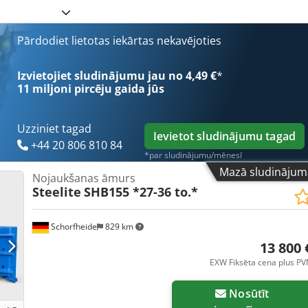
Pārdodiet lietotas iekārtas nekavējoties
Izvietojiet sludinājumu jau no 4,49 €
*
11 miljoni pircēju
gaida jūs
Uzziniet tagad
Ievietot sludinājumu tagad
+44 20 806 810 84
*par sludinājumu/mēnesī
Mazā sludinājum
Nojaukšanas āmurs
Steelite
SHB155 *27-36 to.*
Schorfheide
829 km
13 800 
EXW Fiksēta cena plus P
Nosūtīt