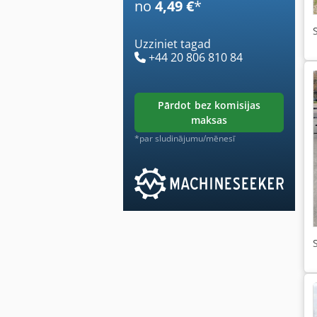
no
4,49 €
*
Uzziniet tagad
+44 20 806 810 84
pārdot bez komisijas
maksas
*par sludinājumu/mēnesī