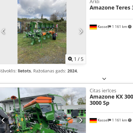
Arkli
Amazone
Teres 
Kassel
1 161 km
1
/
5
Stāvoklis:
lietots
, Ražošanas gads:
2024
,
Citas ierīces
Amazone
KX 300
3000 Sp
Kassel
1 161 km