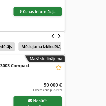
Cenas informācija
edētājs
Mēslojuma Izkliedētājs
Amazone Uf 1501
Mazā sludinājuma
 3003 Compact
50 000 €
Fiksēta cena plus PVN
Nosūtīt