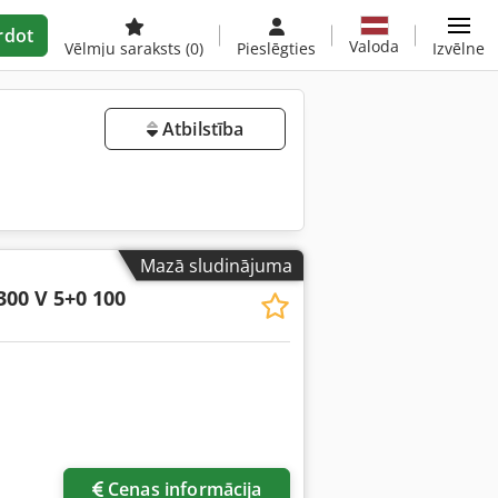
rdot
Valoda
Vēlmju saraksts
(0)
Pieslēgties
Izvēlne
Atbilstība
Mazā sludinājuma
300 V 5+0 100
Cenas informācija