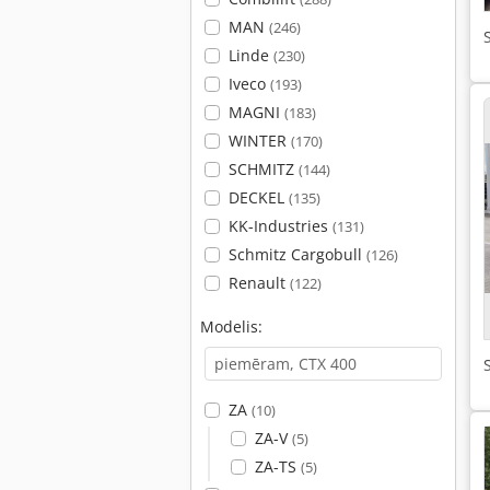
MAN
(246)
Linde
(230)
Iveco
(193)
MAGNI
(183)
WINTER
(170)
SCHMITZ
(144)
DECKEL
(135)
KK-Industries
(131)
Schmitz Cargobull
(126)
Renault
(122)
Modelis:
ZA
(10)
ZA-V
(5)
ZA-TS
(5)