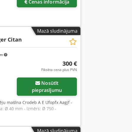
Cenas informācija
Mazā sludinājuma
er Citan
km
300 €
Fiksēta cena plus PVN
Nosūtīt
pieprasījumu
sēju mašīna Crodeb A E Ufopfx Aagjf -
: Ø 40 mm - Izmērs: Ø 750 -
Mazā sludinājuma