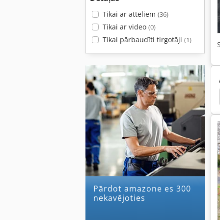
Tikai ar attēliem
(36)
Tikai ar video
(0)
Tikai pārbaudīti tirgotāji
(1)
li
Plow Reizes
Arkli
Arkls
Dziļi Arkls
Pārdot amazone es 300
nekavējoties