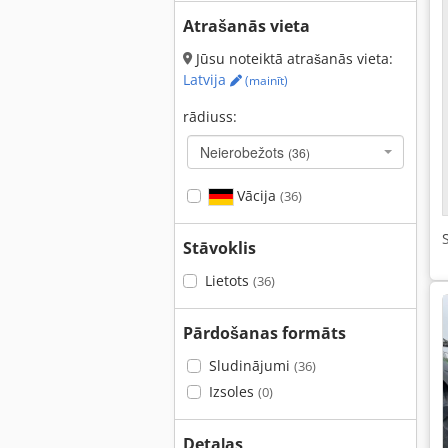
Atrašanās vieta
Jūsu noteiktā atrašanās vieta:
Latvija
(mainīt)
rādiuss:
Neierobežots
(36)
Vācija
(36)
Stāvoklis
Lietots
(36)
Pārdošanas formāts
Sludinājumi
(36)
Izsoles
(0)
Detaļas