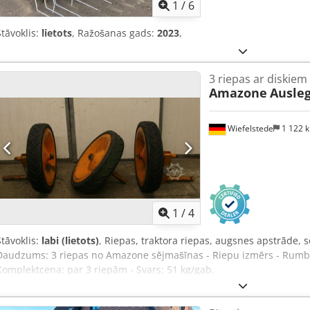
1
/
6
Stāvoklis:
lietots
, Ražošanas gads:
2023
,
3 riepas ar diskiem
Amazone
Ausleg
Wiefelstede
1 122 
1
/
4
Stāvoklis:
labi (lietots)
, Riepas, traktora riepas, augsnes apstrāde, 
Daudzums: 3 riepas no Amazone sējmašīnas - Riepu izmērs - Rumba
Komplektcena: par 3 riepām - Svars: 51 kg/gab.