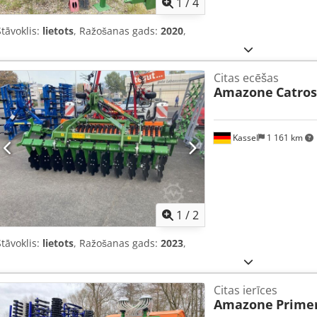
1
/
4
Stāvoklis:
lietots
, Ražošanas gads:
2020
,
Citas ecēšas
Amazone
Catros
Kassel
1 161 km
1
/
2
Stāvoklis:
lietots
, Ražošanas gads:
2023
,
Citas ierīces
Amazone
Prime