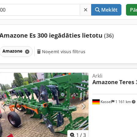
Meklēt
Pā
Amazone Es 300 iegādāties lietotu
(36)
Amazone
Noņemt visus filtrus
Arkli
Amazone
Teres 
Kassel
1 161 km
1
/
3