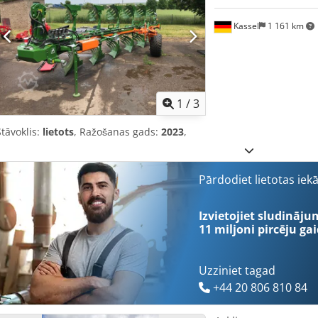
Kassel
1 161 km
1
/
3
Stāvoklis:
lietots
, Ražošanas gads:
2023
,
Pārdodiet lietotas iek
Izvietojiet sludināju
11 miljoni pircēju
gai
Uzziniet tagad
+44 20 806 810 84