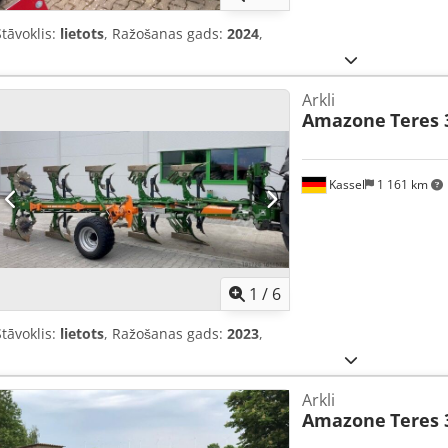
Stāvoklis:
lietots
, Ražošanas gads:
2024
,
Arkli
Amazone
Teres 
Kassel
1 161 km
1
/
6
Stāvoklis:
lietots
, Ražošanas gads:
2023
,
Arkli
Amazone
Teres 