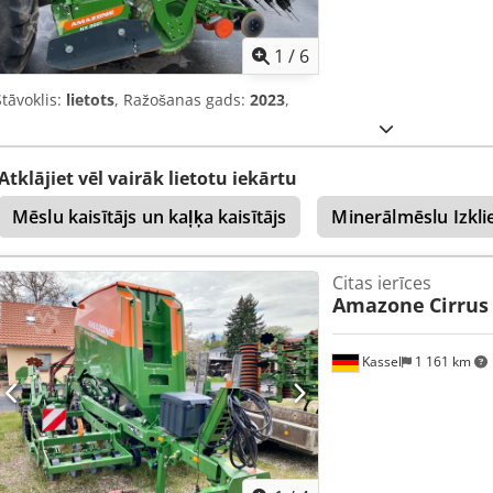
1
/
6
Stāvoklis:
lietots
, Ražošanas gads:
2023
,
Atklājiet vēl vairāk lietotu iekārtu
Mēslu kaisītājs un kaļķa kaisītājs
Minerālmēslu Izkli
Citas ierīces
Amazone
Cirrus
Kassel
1 161 km