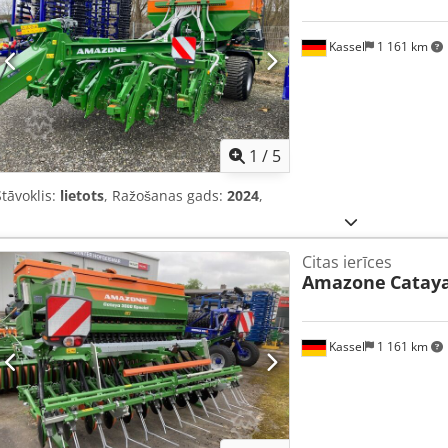
Kassel
1 161 km
1
/
5
Stāvoklis:
lietots
, Ražošanas gads:
2024
,
Citas ierīces
Amazone
Cataya
Kassel
1 161 km