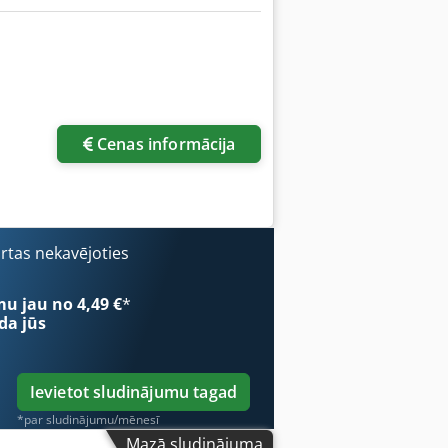
Cenas informācija
ārtas nekavējoties
mu jau no 4,49 €
*
da jūs
Ievietot sludinājumu tagad
*par sludinājumu/mēnesī
Mazā sludinājuma