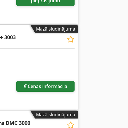
pieprasījumu
Mazā sludinājuma
+ 3003
Pieprasīt vairāk attēlu
Cenas informācija
Mazā sludinājuma
ra DMC 3000