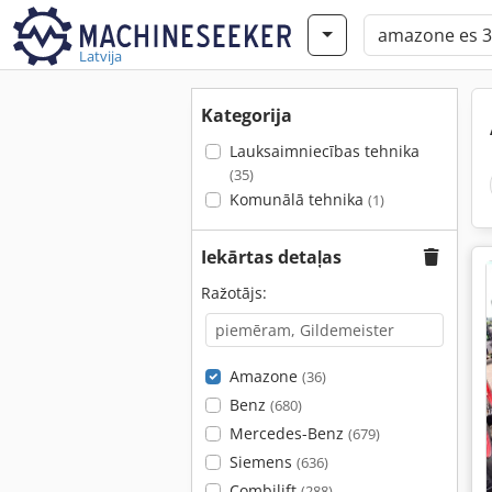
Latvija
Kategorija
Lauksaimniecības tehnika
(35)
Komunālā tehnika
(1)
Iekārtas detaļas
Ražotājs:
Amazone
(36)
Benz
(680)
Mercedes-Benz
(679)
Siemens
(636)
Combilift
(288)