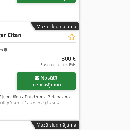
Mazā sludinājuma
er Citan
km
300 €
Fiksēta cena plus PVN
Nosūtīt
pieprasījumu
 sēju mašīna - Daudzums: 3 riepas no
epfx Ah Djf - Izmērs: Ø 750 -
Mazā sludinājuma