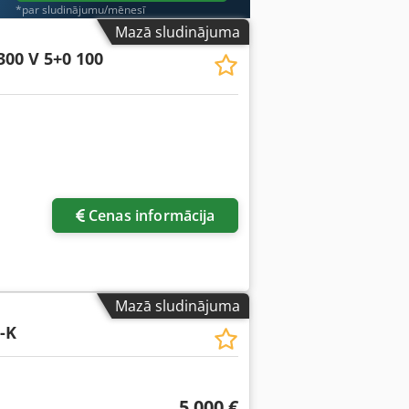
*par sludinājumu/mēnesī
Mazā sludinājuma
300 V 5+0 100
Cenas informācija
Mazā sludinājuma
-K
5 000 €