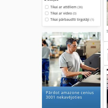
Tikai ar attēliem
(36)
Tikai ar video
(0)
Tikai pārbaudīti tirgotāji
(1)
li
Plow Reizes
Arkli
Arkls
Dziļi Arkls
Pārdot amazone cenius
3001 nekavējoties