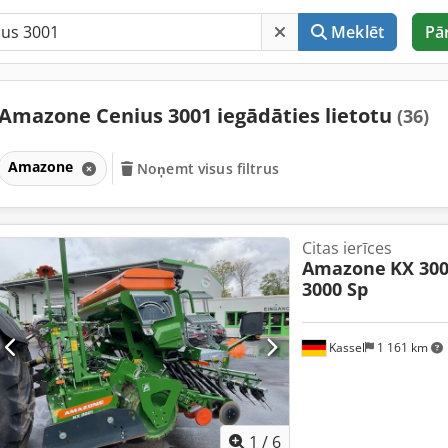
Meklēt
Pā
Amazone Cenius 3001 iegādāties lietotu
(36)
Amazone
Noņemt visus filtrus
Citas ierīces
Amazone
KX 300
3000 Sp
Kassel
1 161 km
1
/
6