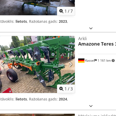
1
/
7
Stāvoklis:
lietots
, Ražošanas gads:
2023
,
Arkli
Amazone
Teres 
Kassel
1 161 km
1
/
3
Stāvoklis:
lietots
, Ražošanas gads:
2024
,