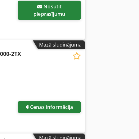
Nosūtīt
pieprasījumu
Mazā sludinājuma
000-2TX
Cenas informācija
Mazā sludinājuma