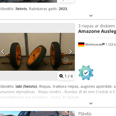
Stāvoklis:
lietots
, Ražošanas gads:
2023
,
3 riepas ar diskiem
Amazone
Ausleg
Wiefelstede
1 122 
1
/
4
Stāvoklis:
labi (lietots)
, Riepas, traktora riepas, augsnes apstrāde,
Amazone sējmašīnas - Riepu izmērs - Rumba: Ø 40 mm Credob A E Uf
Komplektcena: par 3 riepām - Svars: 51 kg/gab.
Pļāvējs