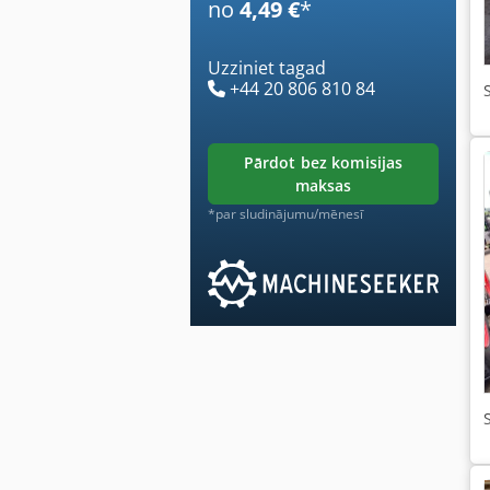
no
4,49 €
*
Uzziniet tagad
+44 20 806 810 84
pārdot bez komisijas
maksas
*par sludinājumu/mēnesī