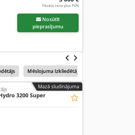
Fiksēta cena plus PVN
Nosūtīt
pieprasījumu
edētājs
Mēslojuma Izkliedētājs
Amazone Uf 1501
Mazā sludinājuma
tājs
Hydro 3200 Super