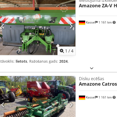
Mēslojuma izkliedē
Amazone
ZA-V H
Kassel
1 161 km
1
/
4
Stāvoklis:
lietots
, Ražošanas gads:
2024
,
Disku ecēšas
Amazone
Catros
Kassel
1 161 km