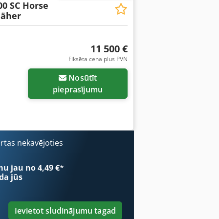
00 SC Horse
äher
11 500 €
Fiksēta cena plus PVN
Nosūtīt
pieprasījumu
ārtas nekavējoties
mu jau no 4,49 €
*
da jūs
Ievietot sludinājumu tagad