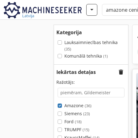
Latvija
Kategorija
Lauksaimniecības tehnika
(35)
Komunālā tehnika
(1)
Iekārtas detaļas
Ražotājs:
Amazone
(36)
Siemens
(23)
Ford
(18)
TRUMPF
(15)
KraussMaffei
(14)