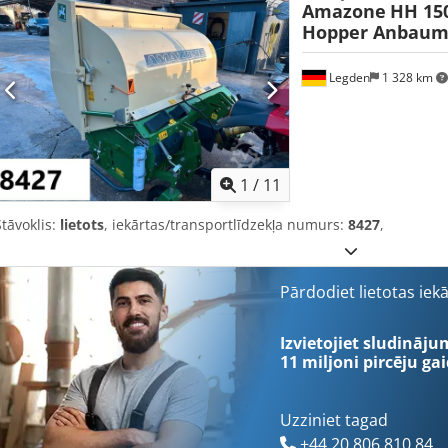
Amazone
HH 15
Hopper Anbaum
Legden
1 328 km
1
/
11
Stāvoklis:
lietots
, iekārtas/transportlīdzekļa numurs:
8427
,
Pārdodiet lietotas iek
Izvietojiet sludināju
11 miljoni pircēju
gai
Uzziniet tagad
+44 20 806 810 84