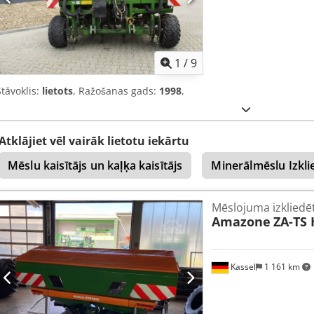
1
/
9
Stāvoklis:
lietots
, Ražošanas gads:
1998
,
Atklājiet vēl vairāk lietotu iekārtu
Mēslu kaisītājs un kaļķa kaisītājs
Minerālmēslu Izkli
Mēslojuma izkliedē
Amazone
ZA-TS 
Kassel
1 161 km