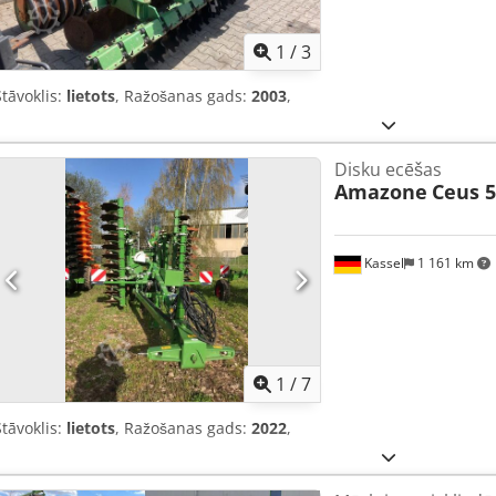
1
/
3
Stāvoklis:
lietots
, Ražošanas gads:
2003
,
Disku ecēšas
Amazone
Ceus 5
Kassel
1 161 km
1
/
7
Stāvoklis:
lietots
, Ražošanas gads:
2022
,