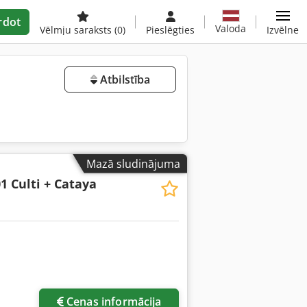
rdot
Valoda
Vēlmju saraksts
(0)
Pieslēgties
Izvēlne
Atbilstība
Mazā sludinājuma
1 Culti + Cataya
Cenas informācija