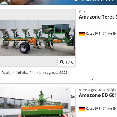
Arkli
Amazone
Teres 
Kassel
1 161 km
1
/
6
Stāvoklis:
lietots
, Ražošanas gads:
2023
,
Viena grauda zāģis
Amazone
ED 601
Kassel
1 161 km