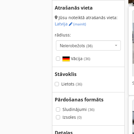
Atrašanās vieta
Jūsu noteiktā atrašanās vieta:
Latvija
(mainīt)
rādiuss:
Neierobežots
(36)
Vācija
(36)
Stāvoklis
Lietots
(36)
Pārdošanas formāts
Sludinājumi
(36)
Izsoles
(0)
Detaļas