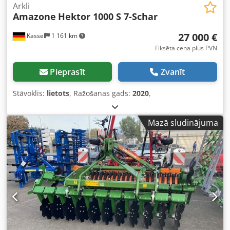
Arkli
Amazone
Hektor 1000 S 7-Schar
27 000 €
Kassel
1 161 km
Fiksēta cena plus PVN
Pieprasīt
Zvanīt
Stāvoklis:
lietots
, Ražošanas gads:
2020
,
Mazā sludinājuma