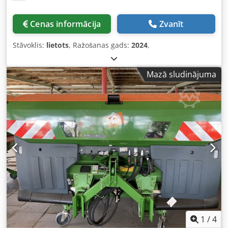
Cenas informācija
Zvanīt
Stāvoklis:
lietots
, Ražošanas gads:
2024
,
Mazā sludinājuma
1
/
4