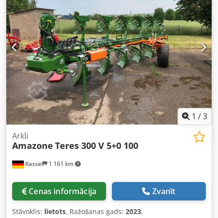
1
/
3
Arkli
Amazone
Teres 300 V 5+0 100
Kassel
1 161 km
Cenas informācija
Zvanīt
Stāvoklis:
lietots
, Ražošanas gads:
2023
,