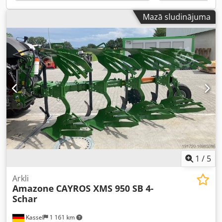
Mazā sludinājuma
1
/
5
Arkli
Amazone
CAYROS XMS 950 SB 4-
Schar
Kassel
1 161 km