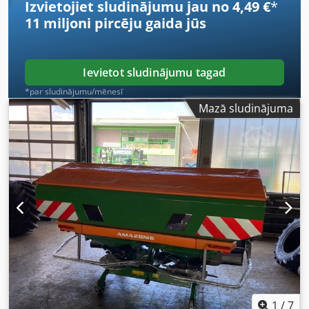
Izvietojiet sludinājumu jau no 4,49 €
*
11 miljoni pircēju
gaida jūs
Ievietot sludinājumu tagad
*par sludinājumu/mēnesī
Mazā sludinājuma
1
/
7