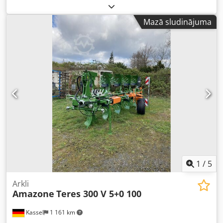
Mazā sludinājuma
1
/
5
Arkli
Amazone
Teres 300 V 5+0 100
Kassel
1 161 km