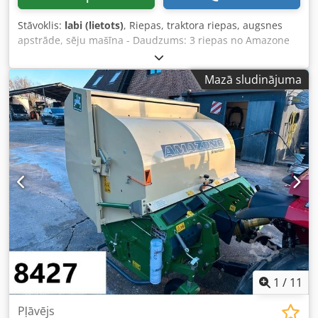
Stāvoklis:
labi (lietots)
, Riepas, traktora riepas, augsnes
apstrāde, sēju mašīna - Daudzums: 3 riepas no Amazone
sējmašīnas - Riepu izmērs - Rumba: Ø 40 mm - Izmērs: Ø
750 - Komplektcena: par 3 riepām - Svars: 51 kg/gab.
Mazā sludinājuma
Csdeb A E Ufspfx Al Njrf
1
/
11
Pļāvējs