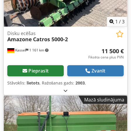
1
/
3
Disku ecēšas
Amazone
Catros 5000-2
11 500 €
Kassel
1 161 km
Fiksēta cena plus PVN
Pieprasīt
Zvanīt
Stāvoklis:
lietots
, Ražošanas gads:
2003
,
Mazā sludinājuma