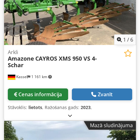
1
/
6
Arkli
Amazone
CAYROS XMS 950 VS 4-
Schar
Kassel
1 161 km
Cenas informācija
Zvanīt
Stāvoklis:
lietots
, Ražošanas gads:
2023
,
Mazā sludinājuma