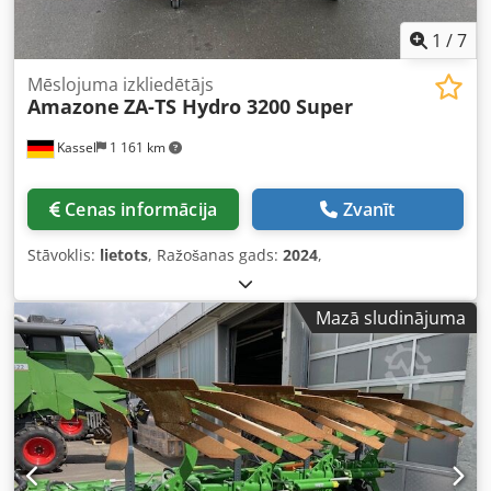
1
/
7
Mēslojuma izkliedētājs
Amazone
ZA-TS Hydro 3200 Super
Kassel
1 161 km
Cenas informācija
Zvanīt
Stāvoklis:
lietots
, Ražošanas gads:
2024
,
Mazā sludinājuma