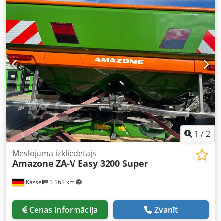
1
/
2
Mēslojuma izkliedētājs
Amazone
ZA-V Easy 3200 Super
Kassel
1 161 km
Cenas informācija
Zvanīt