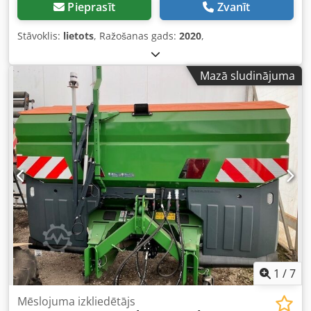
Pieprasīt
Zvanīt
Stāvoklis:
lietots
, Ražošanas gads:
2020
,
Mazā sludinājuma
1
/
7
Mēslojuma izkliedētājs