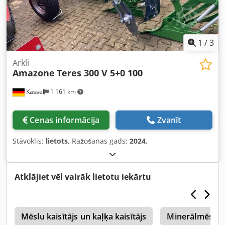
1
/
3
Arkli
Amazone
Teres 300 V 5+0 100
Kassel
1 161 km
Cenas informācija
Zvanīt
Stāvoklis:
lietots
, Ražošanas gads:
2024
,
Atklājiet vēl vairāk lietotu iekārtu
s
Mēslu kaisītājs un kaļķa kaisītājs
Minerālmēslu I