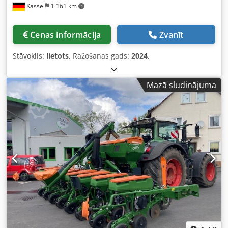
Kassel
1 161 km
Cenas informācija
Zvanīt
Stāvoklis:
lietots
, Ražošanas gads:
2024
,
Mazā sludinājuma