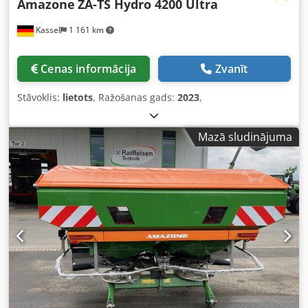
Amazone
ZA-TS Hydro 4200 Ultra
Kassel
1 161 km
Cenas informācija
Zvanīt
Stāvoklis:
lietots
, Ražošanas gads:
2023
,
Mazā sludinājuma