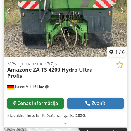
1
/
6
Mēslojuma izkliedētājs
Amazone
ZA-TS 4200 Hydro Ultra
Profis
Kassel
1 161 km
Cenas informācija
Zvanīt
Stāvoklis:
lietots
, Ražošanas gads:
2020
,