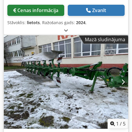
Cenas informācija
Zvanīt
Stāvoklis:
lietots
, Ražošanas gads:
2024
,
Mazā sludinājuma
1
/
5