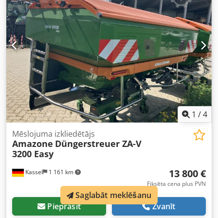
1
/
4
Mēslojuma izkliedētājs
Amazone
Düngerstreuer ZA-V
3200 Easy
13 800 €
Kassel
1 161 km
Fiksēta cena plus PVN
Saglabāt meklēšanu
Pieprasīt
Zvanīt