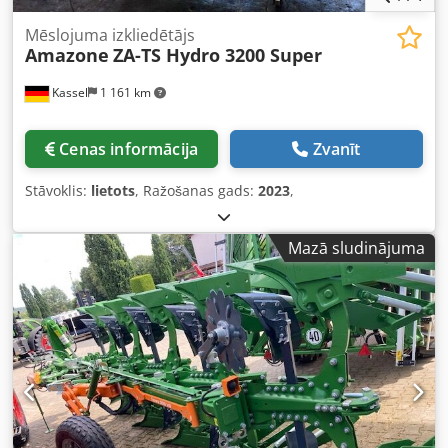
Mēslojuma izkliedētājs
Amazone
ZA-TS Hydro 3200 Super
Kassel
1 161 km
Cenas informācija
Zvanīt
Stāvoklis:
lietots
, Ražošanas gads:
2023
,
Mazā sludinājuma