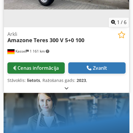
1
/
6
Arkli
Amazone
Teres 300 V 5+0 100
Kassel
1 161 km
Cenas informācija
Zvanīt
Stāvoklis:
lietots
, Ražošanas gads:
2023
,