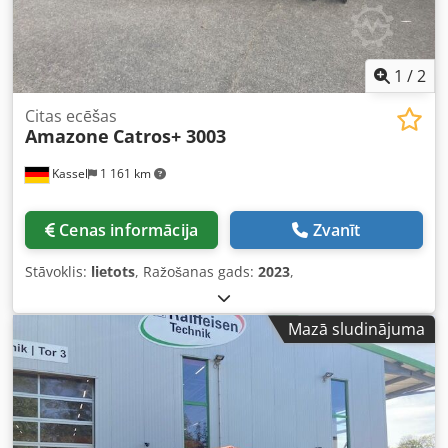
1
/
2
Citas ecēšas
Amazone
Catros+ 3003
Kassel
1 161 km
Cenas informācija
Zvanīt
Stāvoklis:
lietots
, Ražošanas gads:
2023
,
Mazā sludinājuma