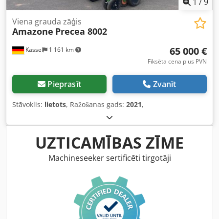
1
/
9
Viena grauda zāģis
Amazone
Precea 8002
65 000 €
Kassel
1 161 km
Fiksēta cena plus PVN
Pieprasīt
Zvanīt
Stāvoklis:
lietots
, Ražošanas gads:
2021
,
UZTICAMĪBAS ZĪME
Machineseeker sertificēti tirgotāji