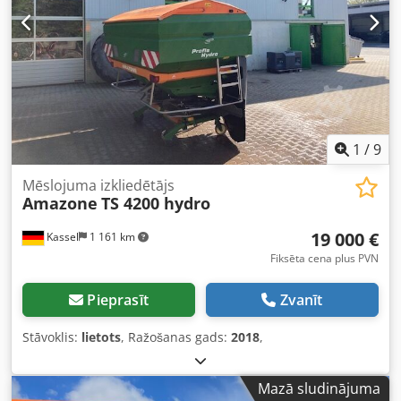
1
/
9
Mēslojuma izkliedētājs
Amazone
TS 4200 hydro
19 000 €
Kassel
1 161 km
Fiksēta cena plus PVN
Pieprasīt
Zvanīt
Stāvoklis:
lietots
, Ražošanas gads:
2018
,
Mazā sludinājuma