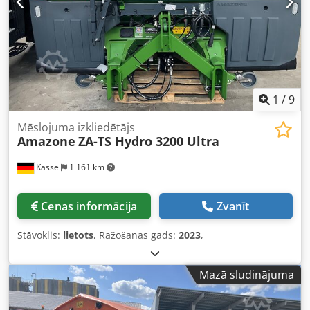
1
/
9
Mēslojuma izkliedētājs
Amazone
ZA-TS Hydro 3200 Ultra
Kassel
1 161 km
Cenas informācija
Zvanīt
Stāvoklis:
lietots
, Ražošanas gads:
2023
,
Mazā sludinājuma