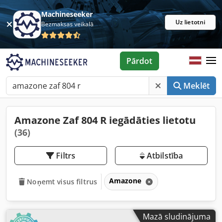
Machineseeker
Uz lietotni
Bezmaksas veikalā
Pārdot
Meklēt
Amazone Zaf 804 R iegādāties lietotu
(36)
Filtrs
Atbilstība
Amazone
Noņemt visus filtrus
Mazā sludinājuma