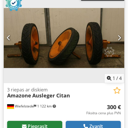
1
/
4
3 riepas ar diskiem
Amazone
Ausleger Citan
300 €
Wiefelstede
1 122 km
Fiksēta cena plus PVN
Pieprasīt
Zvanīt