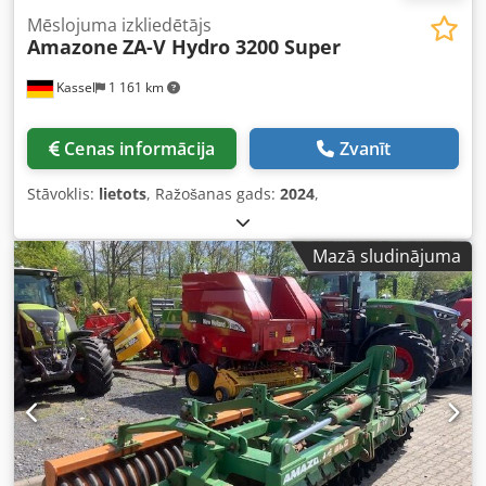
Mēslojuma izkliedētājs
Amazone
ZA-V Hydro 3200 Super
Kassel
1 161 km
Cenas informācija
Zvanīt
Stāvoklis:
lietots
, Ražošanas gads:
2024
,
Mazā sludinājuma