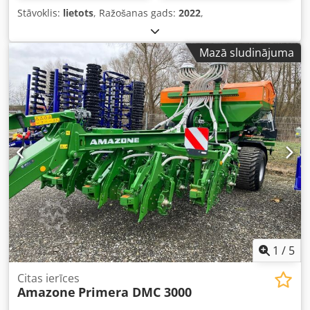
Stāvoklis:
lietots
, Ražošanas gads:
2022
,
Mazā sludinājuma
1
/
5
Citas ierīces
Amazone
Primera DMC 3000