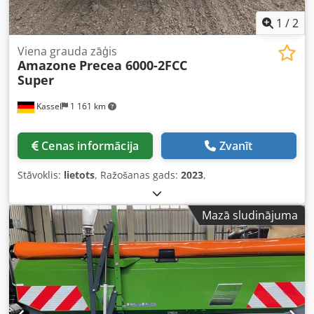
1
/
2
Viena grauda zāģis
Amazone
Precea 6000-2FCC
Super
Kassel
1 161 km
Cenas informācija
Zvanīt
Stāvoklis:
lietots
, Ražošanas gads:
2023
,
Mazā sludinājuma