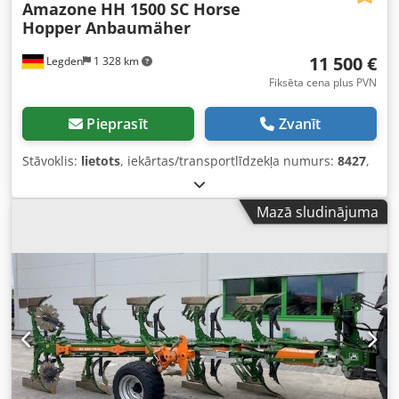
Amazone
HH 1500 SC Horse
Hopper Anbaumäher
11 500 €
Legden
1 328 km
Fiksēta cena plus PVN
Pieprasīt
Zvanīt
Stāvoklis:
lietots
, iekārtas/transportlīdzekļa numurs:
8427
,
Mazā sludinājuma