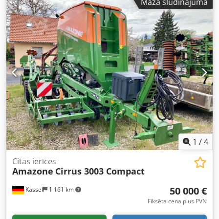
Mazā sludinājuma
1
/
4
Citas ierīces
Amazone
Cirrus 3003 Compact
50 000 €
Kassel
1 161 km
Fiksēta cena plus PVN