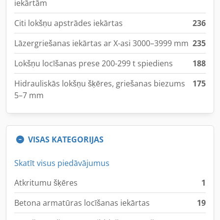
iekārtām
Citi lokšņu apstrādes iekārtas
236
Lāzergriešanas iekārtas ar X-asi 3000–3999 mm
235
Lokšņu locīšanas prese 200-299 t spiediens
188
Hidrauliskās lokšņu šķēres, griešanas biezums
175
5–7 mm
VISAS KATEGORIJAS
Skatīt visus piedāvājumus
Atkritumu šķēres
1
Betona armatūras locīšanas iekārtas
19