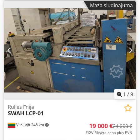
biezumam. Tehniskā specifikācija Djdpfx Acjx Sx R Sjzjck
Mazā sludinājuma
Ražots: Igaunijā Regulējams profila augstums: 100 – 250
mm Profila mala: 50 mm Profila ieliektā mala: 15 mm
Minimālais velmējamā loksnes biezums: 1 mm
Maksimālais velmējamā loksnes biezums: 1,5 mm Attālums
starp veltņiem: 300 mm Iekārtas izmēri: 900 x 4000 mm
Iekārtai nav giljotīnas, perforācijas veltņu. Vadība
vienkārša, ar divām pogām. Jautājumu gadījumā labprāt
sniegsim papildus informāciju.
1
/
8
Rulles līnija
SWAH
LCP-01
19 000 €
Vilnius
248 km
24 000 €
EXW Fiksēta cena plus PVN