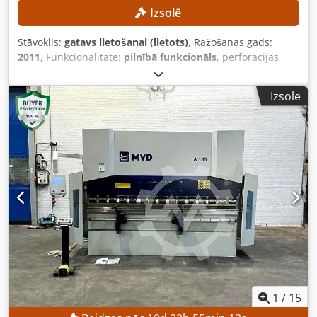
Izsolē
Stāvoklis:
gatavs lietošanai (lietots)
, Ražošanas gads:
2011
, Funkcionalitāte:
pilnībā funkcionāls
, perforācijas
spēks:
28 t
, apstrādājamā sagataves svars (maks.):
200 kg
,
darba platums:
3 080 mm
, darba garums:
1 560 mm
, Tika
Izsole
nomainītas šādas mašīnas daļas: Festo pneimatiskā
sistēma Jauna Labod vadības sistēma Nomainīti Y ass
gultņi TEHNISKIE DATI Darba zona: 1560 × 3080 mm Dedozl
Sraspfx Aczsck Apstrādājamā lokšņu materiāla garums,
mainot pozīciju: maks. 9999 mm Hidrauliskā štancēšanas
spēks: maks. 280 kN Apstrādājamā izstrādājuma svars:
maks. 200 kg X ass pozicionēšanas ātrums: maks. 60 m/min
Y ass pozicionēšanas ātrums: maks. 60 m/min X un Y ass
vienlaicīga pozicionēšanas ātrums: maks. 85 m/min
Darbības ciklu skaits ar standarta hidrauliku: maks. 250
cikli/min Darbības ciklu skaits ar ātrās hidraulikas sistēmu:
maks. 800 cikli/min Piezīme: mašīna jau ir izjaukta.
1
/
15