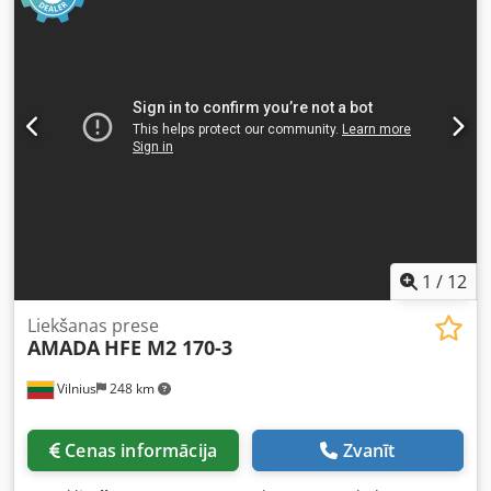
visaugstāko piedāvāto cenu! TEHNISKĀS DETAĻAS Lāzera
tips: CO₂ lāzers Lāzera jauda: 3,2 kW Darba garums: 3000
mm Darba platums: 1500 mm IERĪCES DETAĻAS Vadības
modelis: Siemens Sinumerik 840D Dcodszrfqijpfx Aczsk
Lāzera darbības stundas (lāzers ieslēgts): 107 255 st.
Lāzera darbības stundas (stars ieslēgts): 58 782 st.
APRĪKOJUMS Automātiskā paletes maiņierīce
1
/
12
Liekšanas prese
AMADA
HFE M2 170-3
Vilnius
248 km
Cenas informācija
Zvanīt