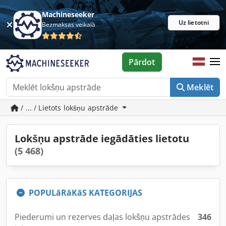
Machineseeker
Uz lietotni
Bezmaksas veikalā
Pārdot
Meklēt
/ ... / Lietots lokšņu apstrāde
Lokšņu apstrāde iegādāties lietotu
(5 468)
POPULāRāKāS KATEGORIJAS
Piederumi un rezerves daļas lokšņu apstrādes
346