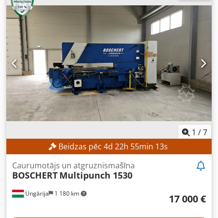
1
/
7
Beidzas pēc
4
d
22
h
55
min
11
s
Caurumotājs un atgruznismašīna
BOSCHERT
Multipunch 1530
Ungārija
1 180 km
17 000 €