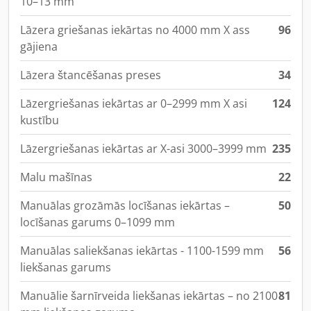
10–13 mm
Lāzera griešanas iekārtas no 4000 mm X ass
96
gājiena
Lāzera štancēšanas preses
34
Lāzergriešanas iekārtas ar 0–2999 mm X asi
124
kustību
Lāzergriešanas iekārtas ar X-asi 3000–3999 mm
235
Malu mašīnas
22
Manuālas grozāmās locīšanas iekārtas –
50
locīšanas garums 0–1099 mm
Manuālas saliekšanas iekārtas - 1100-1599 mm
56
liekšanas garums
Manuālie šarnīrveida liekšanas iekārtas – no 2100
81