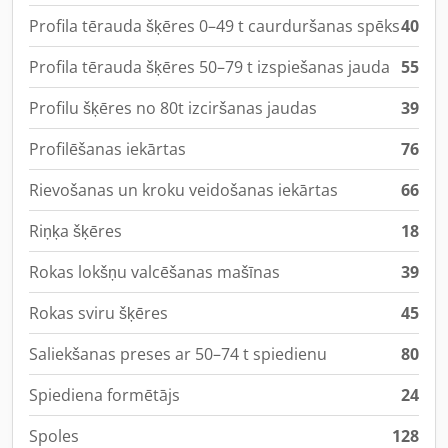
Profila tērauda šķēres 0–49 t caurduršanas spēks
40
Profila tērauda šķēres 50–79 t izspiešanas jauda
55
Profilu šķēres no 80t izciršanas jaudas
39
Profilēšanas iekārtas
76
Rievošanas un kroku veidošanas iekārtas
66
Riņķa šķēres
18
Rokas lokšņu valcēšanas mašīnas
39
Rokas sviru šķēres
45
Saliekšanas preses ar 50–74 t spiedienu
80
Spiediena formētājs
24
Spoles
128