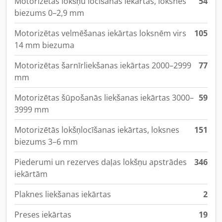
Motorizētas lokšņu locīšanas iekārtas, loksnes
54
biezums 0–2,9 mm
Motorizētas velmēšanas iekārtas loksnēm virs
105
14 mm biezuma
Motorizētas šarnīrliekšanas iekārtas 2000–2999
77
mm
Motorizētas šūpošanās liekšanas iekārtas 3000–
59
3999 mm
Motorizētās lokšņlocīšanas iekārtas, loksnes
151
biezums 3–6 mm
Piederumi un rezerves daļas lokšņu apstrādes
346
iekārtām
Plaknes liekšanas iekārtas
2
Preses iekārtas
19