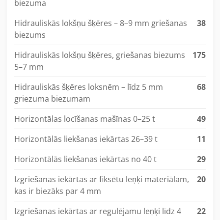
biezuma
Hidrauliskās lokšņu šķēres – 8–9 mm griešanas
38
biezums
Hidrauliskās lokšņu šķēres, griešanas biezums
175
5–7 mm
Hidrauliskās šķēres loksnēm – līdz 5 mm
68
griezuma biezumam
Horizontālas locīšanas mašīnas 0–25 t
49
Horizontālās liekšanas iekārtas 26–39 t
11
Horizontālās liekšanas iekārtas no 40 t
29
Izgriešanas iekārtas ar fiksētu leņķi materiālam,
20
kas ir biezāks par 4 mm
Izgriešanas iekārtas ar regulējamu leņķi līdz 4
22