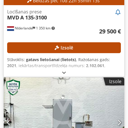
Beidzas pēc
10
d
22
h
55
min
11
s
Locīšanas prese
MVD
A 135-3100
Nīderlande
1 350 km
29 500 €
Izsolē
Stāvoklis:
gatavs lietošanai (lietots)
, Ražošanas gads:
2021
, iekārtas/transportlīdzekļa numurs:
2.102.061
,
Funkcionalitāte:
pilnībā funkcionāls
, preses spēks:
135 t
,
gājiena garums:
210 mm
, kakla dziļums:
410 mm
,
Izsole
kontroliera modelis:
Cybelec CybTouch 8W
, darba
platums:
3 100 mm
, TEHNISKIE RĀDĪTĀJI Dodpezrmu Nsfx
Aczeck Spiedes spēks: 135 t Maksimālā darbības platums:
3100 mm Statīvu attālums: 2500 mm Izvirzījums: 410 mm
Aizmugurējā atbalsta dziļums: 750 mm Maksimālais
gājiens: 210 mm Ašu skaits: 4 (Y1, Y2, X, R) IERĪCES RĀDĪTĀJI
Vadības sistēma: Cybelec CybTouch 8W Jauda: 11 kW
Instrumentu turētāja tips: Eiropas standarta tips Štampta