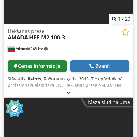
1
/
20
Liekšanas prese
AMADA
HFE M2 100-3
Vilnius
248 km
Cenas informācija
Zvanīt
Stāvoklis:
lietots
, Ražošanas gads:
2015
, Tiek pārdošanā
profesionāla elektriskā CNC liekšanas prese AMADA HFE
M2 100-3. Darbo laikā darbojas ļoti klusi, pateicoties
elektriskajam piedziņai. Ierīce ir pilnībā darba kārtībā, un
Mazā sludinājuma
to vienmēr ir apkalpojis "Amada" serviss. Iespējams
apskatīt un izmēģināt. Ierīce tiek pārdota bez
instrumentiem. Mēs varam piedāvāt jaunus instrumentus
atbilstoši jūsu vajadzībām. Pamatinformācija: Ražotājs:
AMADA Modelis: HFE M2 100-3 Ražošanas datums: 2015.06
Liekšanas spēks: 100 T (1000 kN) Darba garums: 3000 mm