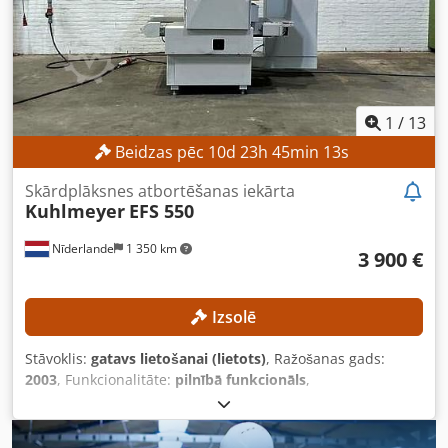
turētājs: standarta Izmēri un svars Izmēri (garums x
platums x augstums): 3720 × 2300 × 2750 mm Transporta
svars: 7700 kg Transporta iepakojumi: 1 APRĪKOJUMS
Instrumenti CE marķējums Dokumentācija
1
/
13
Beidzas pēc
10
d
23
h
45
min
11
s
Skārdplāksnes atbortēšanas iekārta
Kuhlmeyer
EFS 550
Nīderlande
1 350 km
3 900 €
Izsolē
Stāvoklis:
gatavs lietošanai (lietots)
, Ražošanas gads:
2003
, Funkcionalitāte:
pilnībā funkcionāls
,
iekārtas/transportlīdzekļa numurs:
0312101
, darba
platums:
550 mm
, kopējais svars:
3 000 kg
, jauda:
32 kW
(43,51 zs)
, TEHNISKIE RĀDĪTĀJI Staciju skaits: 1 gab. Stacijas