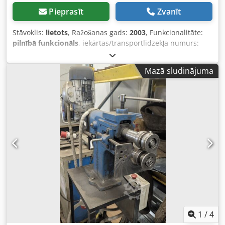
Pieprasīt
Zvanīt
Stāvoklis:
lietots
, Ražošanas gads:
2003
, Funkcionalitāte:
pilnībā funkcionāls
, iekārtas/transportlīdzekļa numurs:
2188
, produkta platums (maks.):
1 500 mm
, ieejas
spriegums:
400 V
, SWAH LCP-01 Augstas veiktspējas,
Mazā sludinājuma
automatizēta ražošanas līnija taisnstūrveida gaisa vadu
izgatavošanai. SWAH LCP-01 ir robusta Eiropas sistēma, kas
paredzēta, lai maksimāli efektīvi pārstrādātu ruļļu
materiālu gatavās, pastiprinātās taisnstūra gaisa vadu
sekcijās. Specifikācija • Ražotājs: SWAH s.r.o. (Čehijas
Republika) • Modelis: LCP-01 • Izgatavošanas gads: 2003 •
Sērijas Nr. (M. No.): 2188 • Pielietojums: Pilnībā
automatizēta taisnstūra kanālu ražošana no ruļļiem. Šī
līnija ir pilnīgs sistēmas risinājums, kas ietver: Djdpfx
Acszbh Auezjck • 4 ruļļu turētāju stacija: Paredzēta smagu
lokšņu metāla ruļļu ievietošanai un padevei (ātra
pārslēgšanās starp dažādiem materiāla biezumiem vai
platumiem). • Iztaisnošanas un nivelēšanas iekārta:
Nodrošina, ka lokšņu metāls pirms apstrādes ir pilnīgi
1
/
4
taisns. • Ribojuma/stiprināšanas stacija: Automātiski