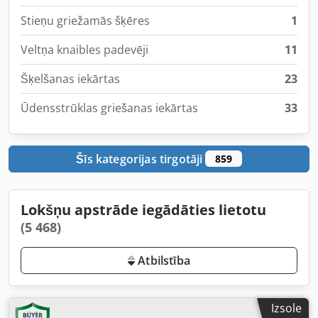
Stieņu griežamās šķēres
1
Veltņa knaibles padevēji
11
Šķelšanas iekārtas
23
Ūdensstrūklas griešanas iekārtas
33
Šīs kategorijas tirgotāji
859
Lokšņu apstrāde iegādāties lietotu
(5 468)
Atbilstība
Izsole