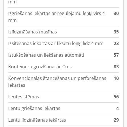
mm
Izgriešanas iekārtas ar regulējamu leņķi virs 4
30
mm
Izlīdzināšanas mašīnas
35
Izsitēšanas iekārtas ar fiksētu leņķi līdz 4 mm
23
Iztukšošanas un liekšanas automāti
57
Konteineru grozīšanas ierīces
83
Konvencionālās štancēšanas un perforēšanas
10
iekārtas
Lentesistēmas
56
Lentu griešanas iekārtas
4
Lentu līdzināšanas iekārtas
29