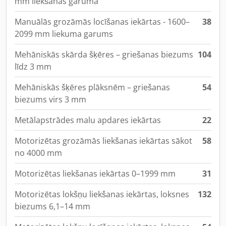
mm liekšanas garuma
Manuālās grozāmās locīšanas iekārtas - 1600–
38
2099 mm liekuma garums
Mehāniskās skārda šķēres – griešanas biezums
104
līdz 3 mm
Mehāniskās šķēres plāksnēm – griešanas
54
biezums virs 3 mm
Metālapstrādes malu apdares iekārtas
22
Motorizētas grozāmās liekšanas iekārtas sākot
58
no 4000 mm
Motorizētas liekšanas iekārtas 0–1999 mm
31
Motorizētas lokšņu liekšanas iekārtas, loksnes
132
biezums 6,1–14 mm