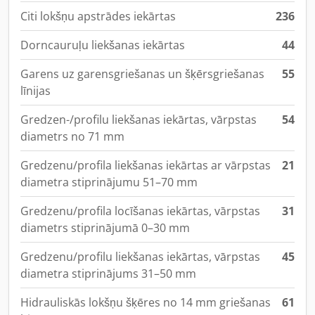
Citi lokšņu apstrādes iekārtas
236
Dorncauruļu liekšanas iekārtas
44
Garens uz garensgriešanas un šķērsgriešanas
55
līnijas
Gredzen-/profilu liekšanas iekārtas, vārpstas
54
diametrs no 71 mm
Gredzenu/profila liekšanas iekārtas ar vārpstas
21
diametra stiprinājumu 51–70 mm
Gredzenu/profila locīšanas iekārtas, vārpstas
31
diametrs stiprinājumā 0–30 mm
Gredzenu/profilu liekšanas iekārtas, vārpstas
45
diametra stiprinājums 31–50 mm
Hidrauliskās lokšņu šķēres no 14 mm griešanas
61