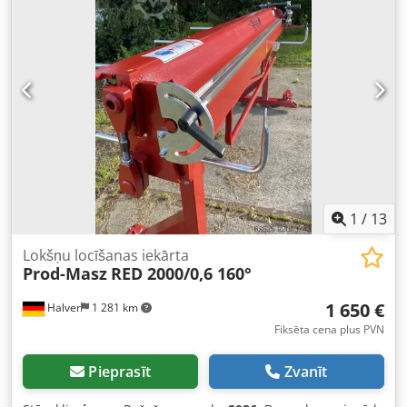
iegādāties. Uz vietas tiek nodrošināta profesionāla
apmācība ar iekārtu. Abkantbank ZGR3000/0,8: - Darba
platums: 3140 mm - Metālapstrādes biezums līdz 0,8 mm -
Liekšanas leņķis līdz 145° - Gāzes amortizatori - Grādu
skala - Pietura iepriekš iestatītiem liekšanas leņķiem -
Priekšējais dziļuma atdurs - Metāla lokšņu plaukts - Svars
ap 450 kg Dkjdpfozbmzcex Abvjr Citi izmēri (1000, 1440,
2140, 2640, 3140, 3640, 4140 mm) pēc pieprasījuma.
Piederumi – rullīšu šķēres (līdz 0,8 mm): 350 EUR Visas
cenas norādītas bez 19% PVN. CE sertifikāts Garantija: 12
mēneši Iespējama pašizvešana. Piegāde Vācijas teritorijā –
360 EUR.
1
/
13
Lokšņu locīšanas iekārta
Prod-Masz
RED 2000/0,6 160°
1 650 €
Halver
1 281 km
Fiksēta cena plus PVN
Pieprasīt
Zvanīt