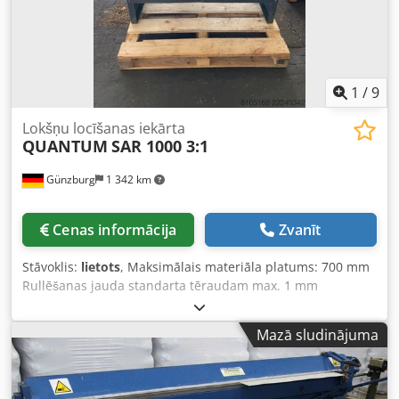
1
/
9
Lokšņu locīšanas iekārta
QUANTUM
SAR 1000 3:1
Günzburg
1 342 km
Cenas informācija
Zvanīt
Stāvoklis:
lietots
, Maksimālais materiāla platums: 700 mm
Rullēšanas jauda standarta tēraudam max. 1 mm
Griešanas jauda standarta tēraudam max. 1 mm Griešanas
jauda alumīnijam max. 1 mm Griešanas jauda
Mazā sludinājuma
nerūsējošam tēraudam max. 0,5 mm Locīšanas jauda
standarta tēraudam max. 1 mm Locīšanas jauda
alumīnijam max. 1,5 mm Dsdpfezh N T Tex Abvokr Iekārtas
svars apm. 150 kg Izmēri: 1200 x 400 x 1200 mm 3-in-1