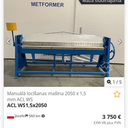
Mazā sludinājuma
platums – 2050 mm Svars – 400 kg Dkodpfx Absy Dr Etsver
Piederumi – rullveida šķēres (līdz 1,0 mm)
1
/
5
Manuālā locīšanas mašīna 2050 x 1,5
mm ACL WS
ACL
WS1,5x2050
3 750 €
Józefin
560 km
EXW VB plus PVN