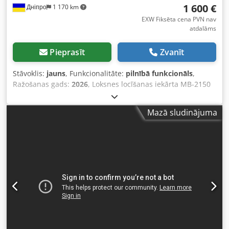
1 600 €
Дніпро
1 170 km
EXW Fiksēta cena PVN nav
atdalāms
Pieprasīt
Zvanīt
Stāvoklis:
jauns
, Funkcionalitāte:
pilnībā funkcionāls
,
Ražošanas gads:
2026
, Loksnes locīšanas iekārta MB-2150
paredzēta metāla lokšņu liekšanai līdz 2150 mm garumam
un maksimālajam biezumam 1 mm. Ar mūsu lokšņu
Mazā sludinājuma
locīšanas iekārtām iespējams izgatavot jumta, ventilācijas,
notekūdeņu sistēmu elementus, logu detaļas utt. Galvenā
atšķirība starp mūsu lokšņu metāla locīšanas iekārtu un
citu ražotāju iekārtām ir maināma augšējā locīšanas sliede
– to iespējams nomainīt no standarta formas uz
segmentētu un lietot ierīci kā segmentēto locīšanas
iekārtu. Vai arī izmantot viļņoto sliedi, lai ražotu viļņotās
loksnes sienām un jumta paneļiem. Tas būtiski paplašina
iekārtas funkcionalitāti, palīdz ietaupīt līdzekļus,
neiegādājoties atsevišķas iekārtas, un saudzē darbvietu.
“Standard +” komplektā ietilpst: lokšņu metāla locīšanas