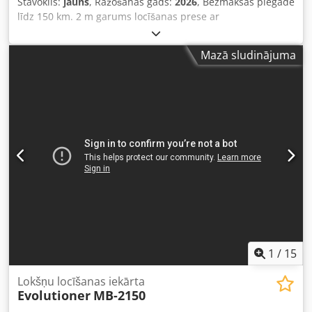
Stāvoklis:
jauns
, Ražošanas gads:
2026
, Bezmaksas piegāde
līdz 150 km. 2 m garums locīšanas prese ar
transportēšanas riteņiem „RED 160 grādi” no Prod-Masz uz
vietas – iespējams izmēģināt un nekavējoties paņemt līdzi.
Mazā sludinājuma
Uz vietas tiek nodrošināta profesionāla tehniskā apmācība.
Tehniskie dati: - iekļauti izgriezumi sijā - Darba garums:
2060 mm - Liekšanas iespējas: līdz 0,6 mm - Liekšanas
leņķis: maks. 160 grādi - Liekšanas segmenta biezums: 15
mm - Augšējās sijas pacelšana: 80 mm - Svars: apm. 180 kg
- Augšējo siju var pacelt trīs pozīcijās Aprīkojums: - Leņķa
skala - Leņķa atdure - Aizmugurējais rāmis - Priekšējie
dziļuma atduri - CE sertifikāts - 12 mēnešu garantija
Piederumi: rullīšu šķēres (līdz 0,8 mm) 350 EUR Piegāde
Vācijā 180 EUR Visas cenas norādītas bez 19% PVN
Pašizvešana iespējama. Dsdpfx Abezbmx Uevjkr
1
/
15
Lokšņu locīšanas iekārta
Evolutioner
MB-2150