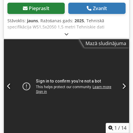
Pieprasīt
Zvanīt
Stāvoklis:
jauns
, Ražošanas gads:
2025
, Tehniskā
specifikācija WS1,5x2050 1,5 metri Tehniskie dati
Dkodjfwxnaepfx Abvjr Darba garums: 2050 mm Lokšņu
biezuma diapazons: 1,5 mm Maks. leņķis: 135° Garums:
Mazā sludinājuma
2510 mm Platums: 960 mm Augstums: 1580 mm Svars: 600
kg
1
/
14