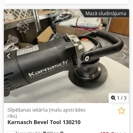
Mazā sludinājuma
1
/
3
Slīpēšanas iekārta (malu apstrādes
rīks)
Karnasch
Bevel Tool 130210