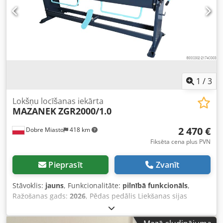
1
/
3
Lokšņu locīšanas iekārta
MAZANEK
ZGR2000/1.0
2 470 €
Dobre Miasto
418 km
Fiksēta cena plus PVN
Pieprasīt
Zvanīt
Stāvoklis:
jauns
, Funkcionalitāte:
pilnībā funkcionāls
,
Ražošanas gads:
2026
, Pēdas pedālis Liekšanas sijas
biezums – 15 mm Rullveida šķēres (pieejamas kā
papildaprīkojums) Liekšanas jauda – 1,0 mm Darba