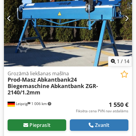
apm. 950 kg un 650 kg Iespējama un vēlama apskate un
pārbaude pēc iepriekšējas telefoniskas vienošanās.
Apmaksa skaidrā naudā preces saņemšanas brīdī.
Izmantojiet mūsu pieredzi un profesionālās zināšanas –
mēs sniegsim Jums konsultācijas pa tālruni. Dksdey
Tafyepfx Abvor Prece jāizņem pašam pircējam (vai pircēja
pilnvarotajai ekspedīcijai) 10 dienu laikā pēc izsoles
beigām. Atrašanās vieta: 97249 Eisingen, apmēram 3
minūtes no automaģistrālēm A3 un A81. Artikula numuri:
1
/
14
Lokmašīna KSV 260506 un HT 260507.
Grozāmā liekšanas mašīna
Prod-Masz Abkantbank24
Biegemaschine
Abkantbank ZGR-
2140/1.2mm
1 550 €
Leipzig
1 006 km
Fiksēta cena PVN nav atdalāms
Pieprasīt
Zvanīt