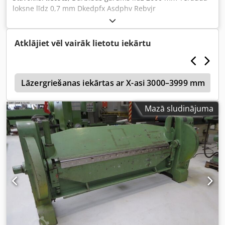
loksne līdz 0,7 mm Dkedpfx Asdphv Rebvjr
Atklājiet vēl vairāk lietotu iekārtu
s
Lāzergriešanas iekārtas ar X-asi 3000–3999 mm
Mazā sludinājuma