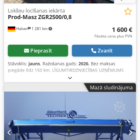
Lokšņu locīšanas iekārta
Prod-Masz
ZGR2500/0,8
1 600 €
Halver
1 281 km
Fiksēta cena plus PVN
Pieprasīt
Zvanīt
Stāvoklis:
jauns
, Ražošanas gads:
2026
, Bez maksas
piegāde līdz 150 km. LĪGUMTIRDZNIECĪBAS UZŅĒMUMS
PROD-MASZ. ABKANTBANK Technologien Halver, Jūsu
kompetentais partneris apvites locīšanas iekārtu jomā.
Mazā sludinājuma
Prod-Masz locīšanas prese pieejama uz vietas – iespējams
izmēģināt un uzreiz paņemt līdzi. Uz vietas tiek
nodrošināta profesionāla apmācība. Locīšanas prese
ZGR2500/0,8 – Darba platums: 2640 mm – Loksnes biezums
līdz 0,8 mm – Locīšanas sija: 23 mm – Locīšanas leņķis līdz
145° – Gāzes atsperes – Grādu skala – Fiksators iepriekš
iestatītiem locīšanas leņķiem – Priekšējais dziļuma fiksators
– Plauktiņš loksnēm – Svars ap 350 kg Citi izmēri (1000,