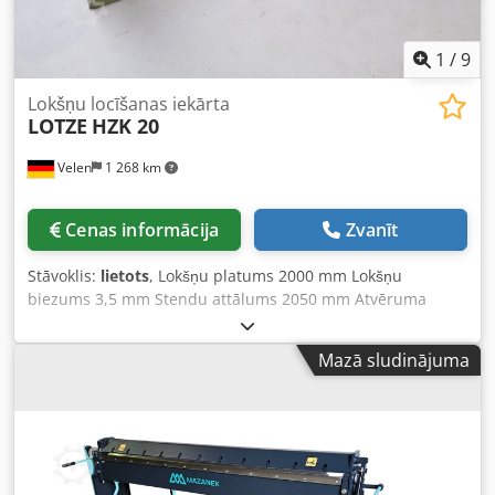
1
/
9
Lokšņu locīšanas iekārta
LOTZE
HZK 20
Velen
1 268 km
Cenas informācija
Zvanīt
Stāvoklis:
lietots
, Lokšņu platums 2000 mm Lokšņu
biezums 3,5 mm Stendu attālums 2050 mm Atvēruma
platums 355 mm Mašīnas svars apm. 2,8 t Nepieciešamā
telpa apm. 3,5 x 1,5 x 1,5 m Pneimatiska šarnīrliekšanas
Mazā sludinājuma
iekārta - manuāla aizmugures pietura max. 830 mm -
liekšanas leņķa iepriekšēja izvēle ar galaslēdzi Dksdpey Aa
Igefx Abvjr