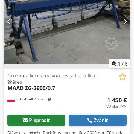
UNIVERSĀLA LOKŠŅU APSTRĀDES IEKĀRTA lēzenai lokšņu
rullēšanai, locīšanai un griešanai
1
/
6
Grozāmā lieces mašīna, ieskaitot rullīšu
šķēres
MAAD
ZG-2600/0,7
1 450 €
Ostrożne
466 km
VB plus PVN
Pieprasīt
Zvanīt
Stāvoklis:
lietots
, Darbības garums līdz 2600 mm Tērauda