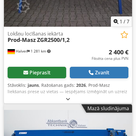
1
/
7
Lokšņu locīšanas iekārta
Prod-Masz
ZGR2500/1,2
2 400 €
Halver
1 281 km
Fiksēta cena plus PVN
Pieprasīt
Zvanīt
Stāvoklis:
jauns
, Ražošanas gads:
2026
, Prod-Masz
liekšanas prese uz vietas — iespējams izmēģināt un uzreiz
paņemt līdzi. Uz vietas tiek nodrošināta profesionāla
apmācība. Abkantbank ZGR2500/1,2 - Darba platums: 2640
Mazā sludinājuma
mm - Loksnes biezums līdz 1,2 mm - Liekšanas žoklis: 25
mm Djdpszdcmgjfx Abvokr - Liekšanas leņķis līdz 145° -
Gāzes amortizatori - Leņķa skala - Fiksators iepriekš
iestatītiem liekšanas leņķiem - Priekšējais dziļuma fiksators