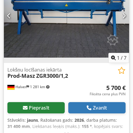
- Plauktiņš loksnēm - Svars apm. 400 kg Citi izmēri
(1000,1400,2140,2640,3140,3640,4140 mm) pēc
pieprasījuma. Papildaprīkojums — rullīšu šķēres (līdz 0,8
mm): 350 EUR Visām cenām jāpieskaita 16% PVN. CE
sertifikāts Pašizvešana Piegāde Vācijas teritorijā: 240 EUR
1
/
7
Lokšņu locīšanas iekārta
Prod-Masz
ZGR3000/1,2
5 700 €
Halver
1 281 km
Fiksēta cena plus PVN
Pieprasīt
Zvanīt
Stāvoklis:
jauns
, Ražošanas gads:
2026
, darba platums:
31 400 mm
, Liekšanas leņķis (maks.):
155 °
, kopējais svars:
700 kg
, kopējais garums:
36 000 mm
, kopējais platums: