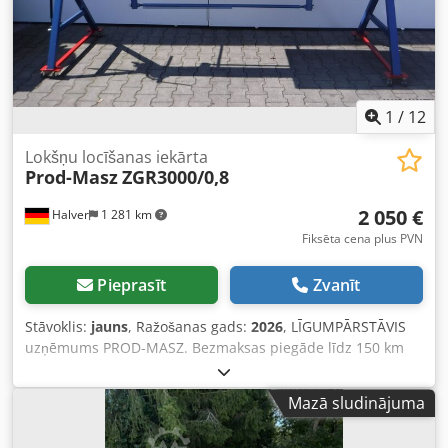
1400, 2140, 2640, 3140, 3640, 4140 mm) pēc pieprasījuma.
Djdpfx Abezdcl Aovjkr Piederumi – ruļļveida šķēres (līdz 0,8
mm): 350 EUR Visām cenām jāpievieno 19% PVN. CE
sertifikāts Pašizvešana Piegāde Vācijā – 240 EUR.
1
/
12
Lokšņu locīšanas iekārta
Prod-Masz
ZGR3000/0,8
2 050 €
Halver
1 281 km
Fiksēta cena plus PVN
Pieprasīt
Zvanīt
Stāvoklis:
jauns
, Ražošanas gads:
2026
, LĪGUMPĀRSTĀVIS
uzņēmums PROD-MASZ. Bezmaksas piegāde līdz 150 km
attālumā. ABKANTBANK-Technik Halver – JŪSU
kompetentais partneris liekšanas presu jautājumos.
Mazā sludinājuma
Abkantbank ZGR3000/0,8 no uzņēmuma Prod-Masz –
iespējams apskatīt uz vietas, izmēģināt un uzreiz