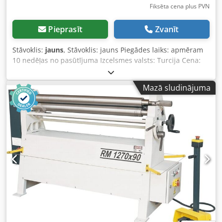
Fiksēta cena plus PVN
Pieprasīt
Zvanīt
Stāvoklis:
jauns
, Stāvoklis: jauns Piegādes laiks: apmēram
10 nedēļas no pasūtījuma Izcelsmes valsts: Turcija Cena:
13 200 € Līzinga likme: 253,44 € Liekuma garums: 1270 mm
Maks. liekuma jauda - būvniecības tērauds: 5 mm Augšējā
Mazā sludinājuma
veltņa diametrs: 140 mm Veltņa ātrums: 3,5 m/min Motora
jauda: 2,2 kW Garums: 2470 mm Dcedpjynm Dwofx Alrsk
Platums: 750 mm Augstums: 1000 mm Svars: 1350 kg 3
veltņi Asimetriska veltņu izkārtojuma konstrukcija – ar
priekšliekšanu 2 veltņi piedzenami ar bremžu motoru
Manuāla sānu veltņu regulēšana Izgāžams augšējais
veltnis uz priekšu Darba virziens uz priekšu/atpakaļ
Koniskā locīšana, ar aizmugurējā veltņa slīpo novietojumu
Mobila vadības pults Darbības instrukcija vācu vai angļu
valodā IESPĒJAS (CENAS PĒC PIEPRASĪJUMA): Rūdīti veltņi
Motorizēta sānu veltņu regulēšana Digitālais ekrāns sānu
veltņu pozīcijai