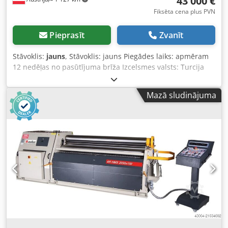
43 000 €
Fiksēta cena plus PVN
Pieprasīt
Zvanīt
Stāvoklis:
jauns
, Stāvoklis: jauns Piegādes laiks: apmēram
12 nedēļas no pasūtījuma brīža Izcelsmes valsts: Turcija
Cena: 43 000 € Līzinga maksājums: 821,3 € Liekšanas
garums: 2050 mm Maks. liekšanas kapacitāte
Mazā sludinājuma
(konstruktīvais tērauds): 10 mm Maks. loksnes biezums bez
papildus liekšanas (konstruktīvais tērauds): 10 mm Maks.
loksnes biezums ar papildus liekšanu (konstruktīvais
tērauds): 8 mm Maks. loksnes biezums bez papildus
liekšanas, ja D=5x augšējais veltnis: 10 mm Dcodpfjyb S
Arjx Alrek Maks. loksnes biezums bez papildus liekšanas,
ja D=1,5x augšējais veltnis: 8 mm Maks. loksnes biezums ar
papildus liekšanu, ja D=5x augšējais veltnis: 8 mm Maks.
loksnes biezums ar papildus liekšanu, ja D=1,5x augšējais
veltnis: 6 mm Augšējā veltņa diametrs: 200 mm Apakšējā
veltņa diametrs: 200 mm Sānu veltņa diametrs: 180 mm
Veltņu ruļļa ātrums: 6 m/min Garums: 3850 mm Platums:
1350 mm Augstums: 1290 mm Svars: 3750 kg Motorizēta