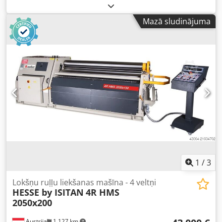
16 600 € Līzinga likme: 318,72 €/mēnesī Saliekšanas
garums: 2050 mm Maks. saliekšanas jauda - konstrukciju
Mazā sludinājuma
tēraudam: 4 mm Augšējā veltņa diametrs: 140 mm Motora
jauda: 2,2 kW Garums: 3200 mm Platums: 750 mm
Augstums: 1000 mm Svars: 1650 kg 3 veltņi Asimetrisks
veltņu izkārtojums – ar iepriekšiešanu 2 piedzenamie veltņi
ar bremžu motoru Dedpfx Alsynmv Tsrjck Manuāla sānu
veltņu ustawīšana Augšējais veltnis izkustināms uz priekšu
Virs-/atpakaļgaita Konisku formēšana, slīpi nostādot
aizmugurējos veltņus Mobilais vadības pults OPCIJAS
(CENAS PIEPRASOT): Rūdīti veltņi Motorizēta sānu veltņu
ustawīšana Digitālais sānu veltņu pozīcijas indikators
(Illustratīva fotogrāfija)
1
/
3
Lokšņu ruļļu liekšanas mašīna - 4 veltņi
HESSE by ISITAN
4R HMS
2050x200
Austrija
1 127 km