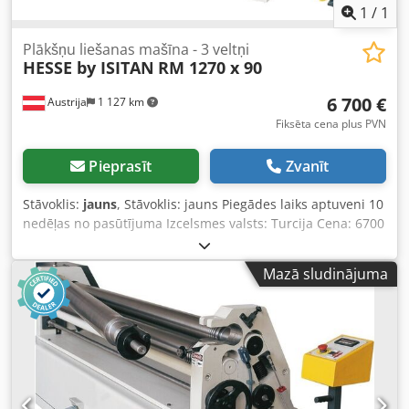
1
/
1
Plākšņu liešanas mašīna - 3 veltņi
HESSE by ISITAN
RM 1270 x 90
6 700 €
Austrija
1 127 km
Fiksēta cena plus PVN
Pieprasīt
Zvanīt
Stāvoklis:
jauns
, Stāvoklis: jauns Piegādes laiks aptuveni 10
nedēļas no pasūtījuma Izcelsmes valsts: Turcija Cena: 6700
€ Līzinga likme: 129,31 € Lieces garums: 1270 mm Maks.
lieces jauda - konstrukciju tēraudam: 2,5 mm Augšējā
Mazā sludinājuma
veltņa diametrs: 90 mm Dcodoynm D Depfx Alrjk
Rullēšanas ātrums: 6 m/min Motora jauda: 1,1 kW Garums:
1850 mm Platums: 700 mm Augstums: 1200 mm Svars: 520
kg 3 veltņi Asimetrisks veltņu izvietojums 2 veltņi ar
bremžu motoru piedziņu Aizmugures veltņa regulēšana ar
rokas ratu Stieples ievietošanas rievām apakšējā un
aizmugurējā veltņos Augšējais veltnis izšūpojams