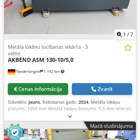
1
/
7
Metāla lokšņu locīšanas iekārta - 3
veltņi
AKBEND
ASM 130-10/5,0
Niederlangen
1 192 km
Cenas informācija
Zvanīt
Stāvoklis:
jauns
, Ražošanas gads:
2024
, Metāla lokšņu
platums: 1050 mm Metāla lokšņu biezums: 5,5 mm Ielieces
rādiuss: 5,0 mm Valču diametrs: 130 / 195 mm Kopējā
jaudas patēriņš: 2,2 kW Iekārtas svars: apmēram 1050 kg
Mazā sludinājuma
Nepieciešamā telpa: apmēram 2150 x 900 x 1200 mm
Aprīkojums: - 2 centrālās valces, ko darbina elektromotors -