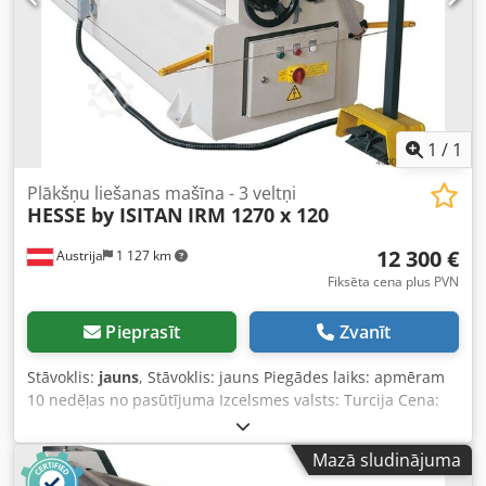
Labās/kreisās puses darbība ar dubultu kāju slēdzi
Konusveida rullēšanas ierīce Lietotāja rokasgrāmata vācu
vai angļu valodā PAPILDAPRĪKOJUMS (CENA PĒC
PIEPRASĪJUMA): rūdīti veltņi
1
/
1
Plākšņu liešanas mašīna - 3 veltņi
HESSE by ISITAN
IRM 1270 x 120
12 300 €
Austrija
1 127 km
Fiksēta cena plus PVN
Pieprasīt
Zvanīt
Stāvoklis:
jauns
, Stāvoklis: jauns Piegādes laiks: apmēram
10 nedēļas no pasūtījuma Izcelsmes valsts: Turcija Cena:
12 300 € Līzinga likme: 236,16 € Liekšanas garums: 1270
mm Maks. liekšanas jauda – būvniecības tērauds: 4 mm
Mazā sludinājuma
Augšējā veltņa diametrs: 120 mm Veltņu ātrums: 3 m/min