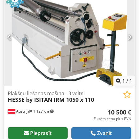
Dcodpfxeynm Dqs Alrsk Motora jauda: 2.2 kW Garums:
2470 mm Platums: 750 mm Augstums: 1000 mm Svars:
1110 kg 3 veltņi Asimetrisks veltņu izvietojums – ar
iepriekšēju liekšanu 2 darbināmi veltņi ar bremžu motoru
Manuāla sānu veltņu regulēšana Uz priekšu izšūpojams
augšējais veltnis Darba plūsma uz priekšu/atpakaļ Koniska
velmēšana, pārvirzot aizmugurējo veltni Pārvietojams
vadības pults Darbības instrukcija VĀCU vai ANGĻU valodā
OPCIJAS (CENAS PĒC PIEPRASĪJUMA): Kārdināti veltņi
Motorizēta sānu veltņu regulēšana Digitālais indikators
sānu veltņu pozīcijai
1
/
1
Plākšņu liešanas mašīna - 3 veltņi
HESSE by ISITAN
IRM 1050 x 110
10 500 €
Austrija
1 127 km
Fiksēta cena plus PVN
Pieprasīt
Zvanīt