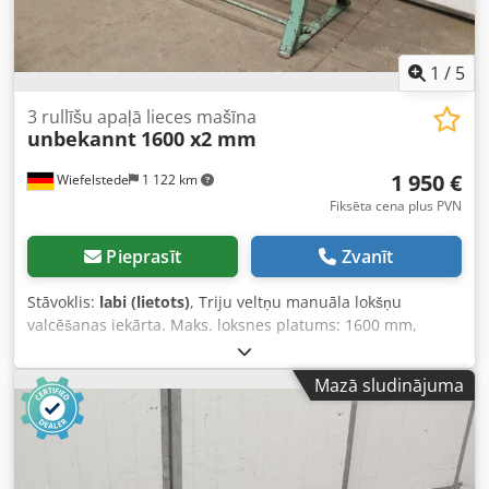
1
/
5
3 rullīšu apaļā lieces mašīna
unbekannt
1600 x2 mm
1 950 €
Wiefelstede
1 122 km
Fiksēta cena plus PVN
Pieprasīt
Zvanīt
Stāvoklis:
labi (lietots)
, Triju veltņu manuāla lokšņu
valcēšanas iekārta. Maks. loksnes platums: 1600 mm,
maks. loksnes biezums: 2 mm, veltņa diametrs: 90 mm.
Izmēri: 2000/1125/H1370 mm, svars: 405 kg. Dcedpfx Aljx Ir
Mazā sludinājuma
Dwjrjk