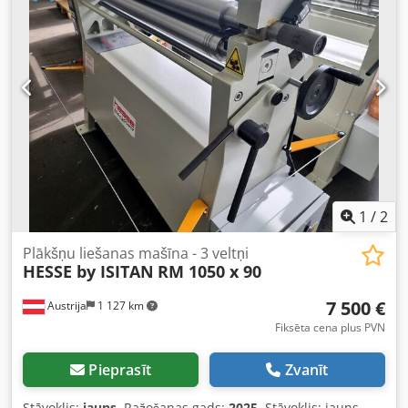
1
/
2
Plākšņu liešanas mašīna - 3 veltņi
HESSE by ISITAN
RM 1050 x 90
7 500 €
Austrija
1 127 km
Fiksēta cena plus PVN
Pieprasīt
Zvanīt
Stāvoklis:
jauns
, Ražošanas gads:
2025
, Stāvoklis: jauns