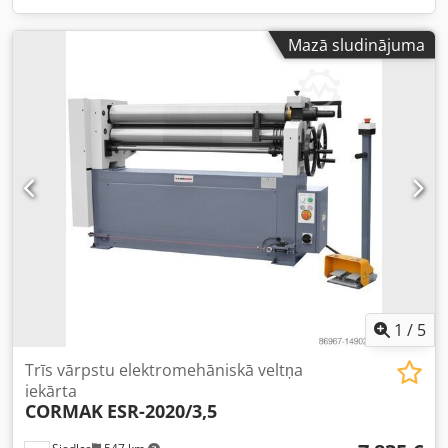
Mazā sludinājuma
1
/
5
Trīs vārpstu elektromehāniskā veltņa
iekārta
CORMAK
ESR-2020/3,5