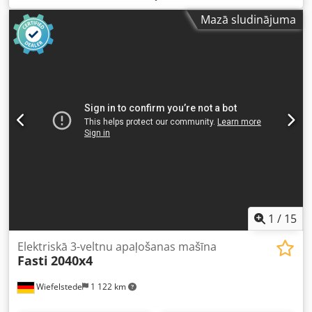
locītājs, trīs veltņu veltņu lokšanas prese - Rezerves daļa:
Mazā sludinājuma
augšējais veltnis - Zīmējums attēlos - Maksimālais lokšņu
platums: 2060 mm - Maksimālais lokšņu biezums: mm
(precizējams) - Veltņa diametrs: 141 mm - Gultņa diametrs:
75 mm - Transporta izmēri: 2690 / 141 / A141 mm - Svars:
290 kg Dcodpfxscx T E Re Alrsk
1
/
15
Elektriskā 3-veltnu apaļošanas mašīna
Fasti
2040x4
Wiefelstede
1 122 km