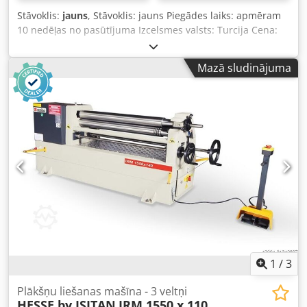
Stāvoklis:
jauns
, Stāvoklis: jauns Piegādes laiks: apmēram
10 nedēļas no pasūtījuma Izcelsmes valsts: Turcija Cena:
10 500 € Līzinga likme: 201,6 € Locīšanas garums: 1050 mm
Maks. locīšanas kapacitāte - būvniecības tērauds: 4 mm
Mazā sludinājuma
Augšējā veltņa diametrs: 110 mm Motora jauda: 2,2 kW
Garums: 1100 mm Dcodpeynm Dkjfx Alrok Platums: 750
mm Augstums: 1000 mm Svars: 990 kg 3 veltņi Asimetriska
veltņu iekārta – ar priekšliecumu 2 veltņi ar piedziņu,
izmantojot bremžu motoru Manuāla sānu veltņu
regulēšana Paceļams augšējais veltnis uz priekšu Uz
priekšu/atpakaļ darbošanās Koniska veltņošana ar
aizmugurējā veltņa slīpumu Pārvietojams vadības pults
Lietošanas instrukcija VĀCU vai ANGĻU valodā OPCIJAS
(CENAS PĒC PIEPRASĪJUMA): Rūdīti veltņi Motorizēta sānu
veltņu regulēšana Digitālais displejs sānu veltņu pozīcijai
1
/
3
Plākšņu liešanas mašīna - 3 veltņi
HESSE by ISITAN
IRM 1550 x 110