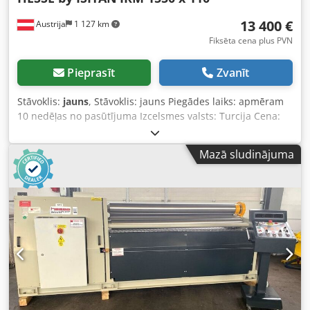
13 400 €
Austrija
1 127 km
Fiksēta cena plus PVN
Pieprasīt
Zvanīt
Stāvoklis:
jauns
, Stāvoklis: jauns Piegādes laiks: apmēram
10 nedēļas no pasūtījuma Izcelsmes valsts: Turcija Cena:
13 400 € Līzinga likme: 257,28 € Lieces garums: 1550 mm
Maks. lieces kapacitāte – konstrukciju tērauds: 3 mm
Mazā sludinājuma
Augšējā veltņa diametrs: 110 mm Veltņu darba ātrums: 3
m/min Dzinēja jauda: 2,2 kW Garums: 2700 mm Platums:
750 mm Augstums: 1000 mm Svars: 1200 kg 3 veltņi
Asimetrisks veltņu izvietojums - ar iepriekšēju liekumu 2
piedzenamie veltņi ar bremžu motoru Manuāla sānu
veltņu iestatīšana Uz priekšu izvirzāms augšējais veltnis Iet
uz priekšu / atpakaļ Koniska liekšana, pielāgojot
aizmugurējo veltni ieslīpi Pārvietojams vadības pults
Lietošanas instrukcija vācu vai angļu valodā Dodpfx
Ajynmzvslreck IESPĒJAS (CENAS PĒC PIEPRASĪJUMA): Rūdīti
veltņi Motorizēta sānu veltņu iestatīšana Digitāls sānu