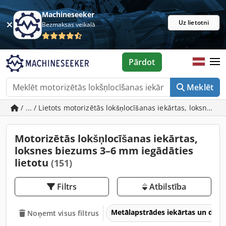
Machineseeker
Uz lietotni
Bezmaksas veikalā
Pārdot
Meklēt
/ ... / Lietots motorizētās lokšņlocīšanas iekārtas, loksnes
Motorizētās lokšņlocīšanas iekārtas,
loksnes biezums 3–6 mm iegādāties
lietotu
(151)
Filtrs
Atbilstība
Metālapstrādes iekārtas un dar
Noņemt visus filtrus