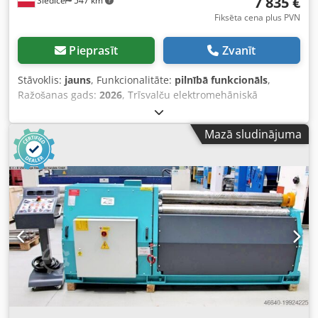
7 835 €
Siedlce
547 km
Fiksēta cena plus PVN
Pieprasīt
Zvanīt
Stāvoklis:
jauns
, Funkcionalitāte:
pilnībā funkcionāls
,
Ražošanas gads:
2026
, Trīsvalču elektromehāniskā
liekšanas iekārta ESR 2020 x 3,5 mm ar asimetriskām
valcēm paredzēta cilindrisku un konisku virsmu ražošanai
Mazā sludinājuma
ar dažādiem diametriem. Šī iekārta ir paredzēta lokšņu
liekšanai līdz 3,5 mm biezumam un 2020 mm garumam,
augšējās valces diametrs ir 125 mm. Vispopulārākās ir šīs
sērijas trīsvalču liekšanas iekārtas, pateicoties to
salīdzinoši vienkāršajai un funkcionālajai konstrukcijai. Tās
ir vispiemērotākās klientiem, kuri meklē iekārtas ar vidēju
jaudu un zemu cenu. Galvenās priekšrocības: Asimetriska
valču izvietojuma shēma Apakšējo un augšējo valci griež
zobratu un ķēdes piedziņas sistēma no elektromotora
Augšējā valce griežas abos virzienos, aprīkota ar nolieces
un rotācijas mehānismu Apakšējo un sānu valču augstuma
regulēšana (manuāli) Iespēja liekt konisku virsmu Pēdu