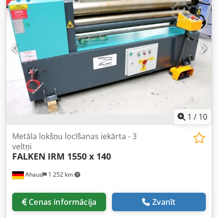
Augšējā valce ir nolaižama/paceļama - Koniskās liekšanas
ierīce - atsevišķa vadības konsole - pašbremzējošs
galvenais motors - CE marķējums/atbilstības deklarācija
Dodeq Sz Ahspfx Alreck Īpašais aprīkojums iekļauts cenā: -
termiski apstrādātas valces - motorizēta aizmugurējās
valces regulēšana - digitālais displejs
1
/
10
Metāla lokšņu locīšanas iekārta - 3
veltņi
FALKEN
IRM 1550 x 140
Ahaus
1 252 km
Cenas informācija
Zvanīt