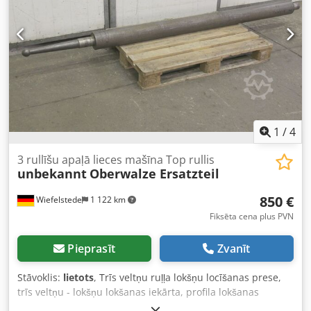
1
/
4
3 rullīšu apaļā lieces mašīna Top rullis
unbekannt
Oberwalze Ersatzteil
850 €
Wiefelstede
1 122 km
Fiksēta cena plus PVN
Pieprasīt
Zvanīt
Stāvoklis:
lietots
, Trīs veltņu ruļļa lokšņu locīšanas prese,
trīs veltņu - lokšņu lokšanas iekārta, profila lokšanas
iekārta, trīs veltņu metālapstrādes mašīna, veltņu lokšņu