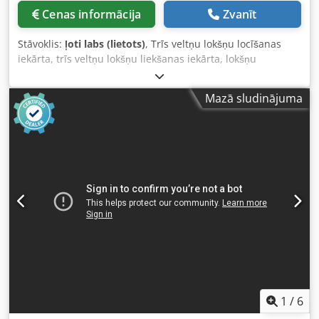
Cenas informācija
Zvanīt
Stāvoklis:
ļoti labs (lietots)
, Trīs veltņu lokšņu locīšanas
iekārta, trīs veltņu lokšņu liekšanas iekārta, lokšņu
liekšanas mašīna, lokšņu apaļošanas mašīna, 3 veltņu
apaļošanas mašīna, profilu liekšanas mašīna, trīs veltņu
Mazā sludinājuma
lokšņu velmēšanas iekārta, manuāla apaļošanas mašīna -
Apaļošanas mašīna: 3 veltņu apaļošanas mašīna, elektriska
piedziņa Dcjdpfxeywzlpe Alrjk -Liekšanas regulēšana:
elektriska -Maks. loksnes platums: 2040 mm -Maks. loksnes
biezums: 4 mm -Veltņa diametrs: 150 mm -Izmēri:
1080/2880/H1370 mm -Svars: 1770 kg
1
/
6