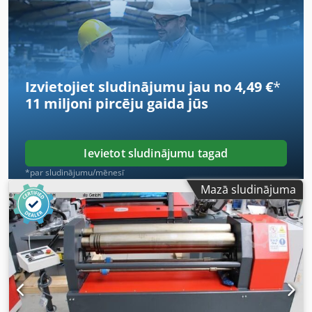
kāju slēdzi Drošības troses slēdzis Var veikt koniskas un
noapaļotas lokšanas Dcsdpfxszl Dngj Alrek Svars: 1200 kg
Izvietojiet sludinājumu jau no 4,49 €
*
11 miljoni pircēju
gaida jūs
Ievietot sludinājumu tagad
*par sludinājumu/mēnesī
Mazā sludinājuma