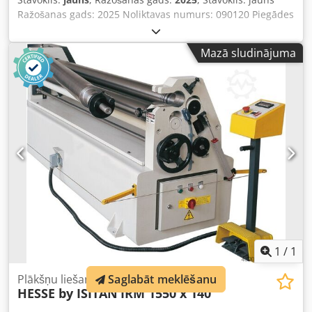
Ražošanas gads: 2025 Noliktavas numurs: 090120 Piegādes
laiks: tūlītējs, iespējama starppārdošana Izcelsmes valsts:
Turcija Cena: 7 500 € Līzinga likme: 144,75 € Bestsellers: 1
Mazā sludinājuma
gab. Noliktavā: 1 gab. Locīšanas garums: 1 050 mm Maks.
locīšanas jauda - konstrukciju tēraudam: 3 mm Augšējā
rullīša diametrs: 90 mm Ruļļu ātrums: 6 m/min Motora
jauda: 1,1 kW Dsdpfxewira Is Alreck Garums: 1 630 mm
Platums: 700 mm Augstums: 1 200 mm Svars: 480 kg 3
rullīši Asimetriska ruļļu izkārtojums 2 piedziņas rullīši ar
bremžu motoru Aizmugurējā ruļļa regulēšana ar rokas ratu
Stieples rievu apakšējā un aizmugurējā rullī Rūdīti ruļļi
Izbīdāms augšējais rullītis Labās/kreisās griešanās ar
dubulto pēdu slēdzi Koniska ritošā ierīce Lietotāja
rokasgrāmata vācu valodā
1
/
1
Saglabāt meklēšanu
Plākšņu liešanas mašīna - 3 veltņi
HESSE by ISITAN
IRM 1550 x 140