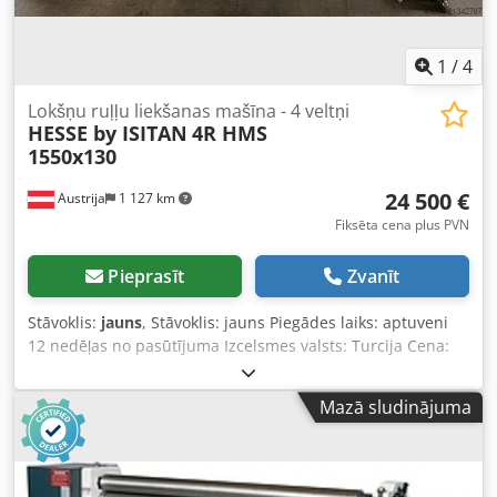
veltņu pozīcijas displejs
1
/
4
Lokšņu ruļļu liekšanas mašīna - 4 veltņi
HESSE by ISITAN
4R HMS
1550x130
24 500 €
Austrija
1 127 km
Fiksēta cena plus PVN
Pieprasīt
Zvanīt
Stāvoklis:
jauns
, Stāvoklis: jauns Piegādes laiks: aptuveni
12 nedēļas no pasūtījuma Izcelsmes valsts: Turcija Cena:
24 500 € Līzinga likme: 470,4 € Liekšanas garums: 1550 mm
Maks. liekšanas jauda - konstrukcijas tērauds: 4,5 mm
Mazā sludinājuma
Dodpoynmwdjfx Alrock Maks. loksnes biezums bez
piespieduma - konstrukcijas tērauds: 4,5 mm Maks.
loksnes biezums ar piespiedumu - konstrukcijas tērauds:
3,5 mm Maks. loksnes biezums bez piespieduma pie D=5x