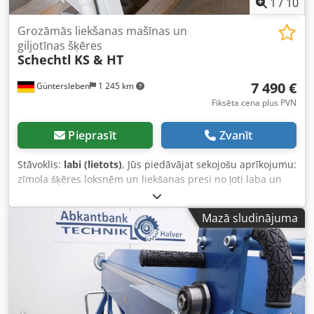
1
/
10
Grozāmās liekšanas mašīnas un
giljotīnas šķēres
Schechtl
KS & HT
7 490 €
Güntersleben
1 245 km
Fiksēta cena plus PVN
Pieprasīt
Zvanīt
Stāvoklis:
labi (lietots)
, Jūs piedāvājat sekojošu aprīkojumu:
zīmola šķēres loksnēm un liekšanas presi no ļoti laba un
pazīstama ražotāja – Schechtl. Iekārtas īpašības: Lokšņu
šķēres HT 200 - Jauda: 1,25 mm tēraudam, alumīnijam u.c.
Mazā sludinājuma
materiāliem - Griešanas garums: nedaudz virs 2 metriem -
Turētājs caurulei (pareizi uzstādīts uz iekārtas; pēc
pieprasījuma piedāvājam dažāda garuma caurules uz
vietas – opcija) - Izvelkams priekšējais balsts - Rēķins ar
uzrādītu PVN Liekšanas prese - KS – Jauda: 1 mm
tēraudam, apm. 1,5 mm alumīnijam - Liekšanas garums:
nedaudz virs 2 metriem - Pedāļa aizvēršanas mehānisms -