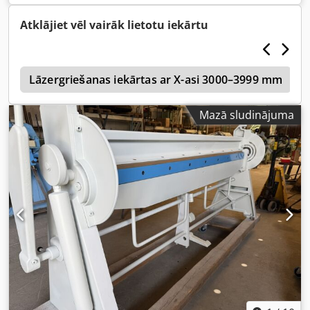
loksnes garums: 3150 mm Izgatavošanas gads: 1980
Iekārta darba kārtībā, labā stāvoklī, gatava lietošanai.
Atklājiet vēl vairāk lietotu iekārtu
s
Lāzergriešanas iekārtas ar X-asi 3000–3999 mm
Mazā sludinājuma