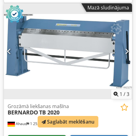
darba platums: 2140 mm - Liekšanas jauda: līdz 0,8 mm
Mazā sludinājuma
(tērauda loksne) - Titāna-cinka loksne: 0,8 mm, alumīnija
loksne: 1,2 mm, vara loksne: 1,25 mm - Maksimālais
liekšanas leņķis: 160 grādi - Liekšanas žokļa biezums: 15
mm - Griešana ar rullīšu šķērēm pa visu darba platumu
Chedpfx Aeb Hxzyecioa - Augšējas sijas pacelšana trīs
pozīcijās - Augšējās žokļa pacēlums: 80 mm - Leņķa
indikators - Svars: apm. 180 kg - Iekārta atbilst CE
prasībām un tai ir 12 mēnešu garantija. - Rullīšu šķēres –
maksimālā griešanas jauda 0,8 mm (tērauds); cena: +350
eiro Cena: 1.500,00 € Piegādes izmaksas: 180,00 € Apmaksa
skaidrā naudā pie piegādes! Piegāde: katru nedēļu Rēķini
tiek izrakstīti vai nu ar 0% PVN kā ES iekšējais piegādājums,
vai ar 19% PVN. Mēs priecāsimies par Jūsu saziņu!
1
/
3
Grozāmā liekšanas mašīna
BERNARDO
TB 2020
Saglabāt meklēšanu
Ahaus
1 252 km