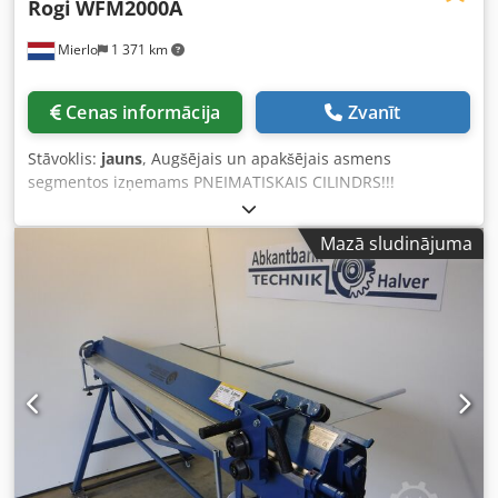
Rogi
WFM2000A
Mierlo
1 371 km
Cenas informācija
Zvanīt
Stāvoklis:
jauns
, Augšējais un apakšējais asmens
segmentos izņemams PNEIMATISKAIS CILINDRS!!!
Chsdpfega T Dasx Acisa Iekļauts manuāls aizmugures
atdure Maks. locīšanas jauda visā darba garumā ----- 1,2
Mazā sludinājuma
mm Maks. darba garums ----- 2000 mm Maks. atvēruma
platums ----- 30 mm Pirkstu platums ----- 38 | 38 | 38 | 50
| 50 | 50 | 50 | 76 | 76 | 101 | 127 | 152 | 203 | 254 | 254
| 254 | 254 mm Maks. liekuma leņķis ----- 0 - 135° Svars ----
- 590 kg Platums ----- 2400 mm Dziļums ----- 850 mm
Augstums ----- 1175 mm