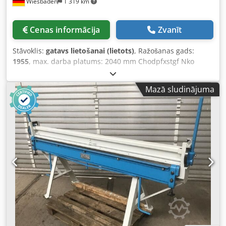
Wiesbaden
1 319 km
Cenas informācija
Zvanīt
Stāvoklis:
gatavs lietošanai (lietots)
, Ražošanas gads:
1955
, max. darba platums: 2040 mm Chodpfxstgf Nko
Acisa loksnēm līdz: 1 mm svars apmēram: 680 kg
uzstādīšanas izmēri: 2650 x 650 x 1180 mm
Mazā sludinājuma