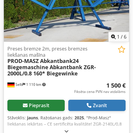
dienu laikā pēc izsoles beigām. Atrašanās vieta: 97249
Eisingen, ~3 minūtes no A3 un A81 autobāņiem. Preces
numurs: Abkantbanka Schröder AKV 260401. Cjdpey Hbv
Tjfx Acisha
1
/
6
Preses bremze 2m, preses bremzes
liekšanas mašīna
PROD-MASZ Abkantbank24
Biegemaschine
Abkantbank ZGR-
2000L/0.8 160* Biegewinke
1 500 €
Selb
1 110 km
Fiksēta cena PVN nav atdalāms
Pieprasīt
Zvanīt
Stāvoklis:
jauns
, Ražošanas gads:
2025
, "Prod-Masz"
liekšanas iekārtas – CE sertificēta kvalitāte! ZGR-2140L/0,8
Liekšanas leņķis: 160 grādi Tehniskie dati: - Maksimālais