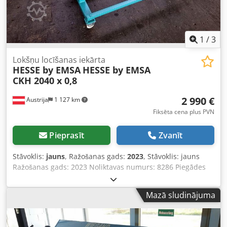
izsoles beigām. Atrašanās vieta: 97249 Eisingen, tikai 3
minūšu attālumā no A3 un A81 autoceļiem. Artikula nr.:
Locīšanas prese KS un HT
1
/
3
Lokšņu locīšanas iekārta
HESSE by EMSA
HESSE by EMSA
CKH 2040 x 0,8
2 990 €
Austrija
1 127 km
Fiksēta cena plus PVN
Pieprasīt
Zvanīt
Stāvoklis:
jauns
, Ražošanas gads:
2023
, Stāvoklis: jauns
Ražošanas gads: 2023 Noliktavas numurs: 8286 Piegādes
laiks: nekavējoties, iespējama starppriekšpārdošana
Izcelsmes valsts: Turcija Cena: 2990 € Chjdjynmxbjpfx
Mazā sludinājuma
Acisa Noliktavā: 1 gab. Locīšanas garums: 2040 mm Lokšņu
biezums (420 N/mm²): 0,8 mm Maks. locīšanas leņķis: 70°
Garums: 2400 mm Platums: 750 mm Augstums: 850 mm