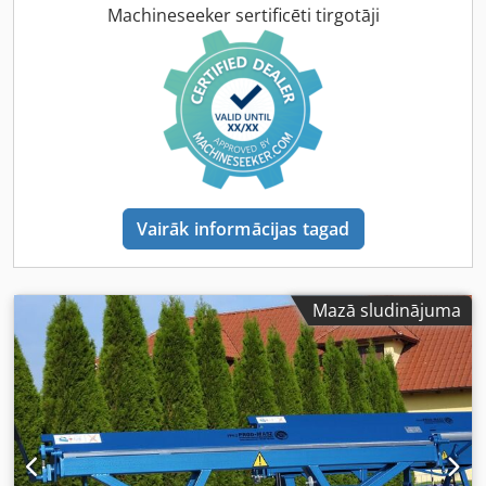
mm Standarta līstīte, bet pēc izvēles arī segmentētā – skat.
Machineseeker sertificēti tirgotāji
foto! Pēc izvēles – dziļuma atdure Ir pieejama atbilstoša
lokšņu šķēre, piemēram, Schröder 2m/3mm (skatīt pēdējo
foto) vai Schechtl HT, Ras u.c. Jaunas iekārtas cena pašlaik
ir apmēram 20 000 € (bez PVN, bez aprīkojuma) Svarīgi! Jūs
varat iegādāties daudz dažādu iekārtu un to aprīkojuma
daļas – dažādas līstītes, dziļuma atdures, visu, kas
nepieciešams metāla un tērauda apstrādei: locīšanas
preses, lokšņu šķēres, urbjmašīnas, velmēšanas iekārtas,
griezējmašīnas, profilēšanas iekārtas, piederumus
Vairāk informācijas tagad
(valcēšanas iekārtas, rullīši noteku izgatavošanai,
aizmugurējais atdura u.c.), kā arī citus instrumentus un
rezerves daļas no vadošajiem ražotājiem mūsu veikalā.
Jautājumu gadījumā droši sazinieties ar mani. Jūs
Mazā sludinājuma
saņemsiet rēķinu atbilstoši Vācijas PVN likuma § 25a.
Bezmaksas iekraušana iespējama – svars apmēram 1550
kg. Apskate un tests ir iespējami un vēlamīgi, piesakot
tālruni iepriekš. Apmaksa skaidrā naudā, pie saņemšanas.
Izmantojiet mūsu pieredzi un profesionālās zināšanas –
mēs labprāt konsultēsim. Saņemšana jāveic pašam
pircējam vai arī ar pircēja nolīgta pārvadātāja palīdzību 10