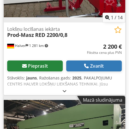
1
/
14
Lokšņu locīšanas iekārta
Prod-Masz
RED 2200/0,8
2 200 €
Halver
1 281 km
Fiksēta cena plus PVN
Pieprasīt
Zvanīt
Stāvoklis:
jauns
, Ražošanas gads:
2025
, PAKALPOJUMU
CENTRS HALVER LOKŠŅU LIEKŠANAS TEHNIKAI. Jūsu
kompetentais partneris lokšņu locīšanas darbgaldu jomā.
Mēs esam Jūsu kontaktpersona augstvērtīgai lokšņu
Mazā sludinājuma
apstrādei visā Vācijā. Kā ilggadējs poļu ražotāja PROD-
MASZ tirdzniecības partneris, mēs individuāli
pievēršamies klientu vajadzībām uz vietas un uzskatām
sevi par rūpnīcas pagarinātu roku. Ja nepieciešams,
attiecīgās iekārtas var tikt demonstrētas un nodrošināta