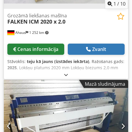
1
/
10
Grozāmā liekšanas mašīna
FALKEN
ICM 2020 x 2.0
Ahaus
1 252 km
Cenas informācija
Zvanīt
Stāvoklis:
teju kā jauns (izstādes iekārta)
, Ražošanas gads:
2025
, Lokšņu platums 2020 mm Lokšņu biezums 2,0 mm
Statņu platums 2100 mm Leņķis regulējams no - līdz 130
grādiem Kopējais jaudas patēriņš manuāls Mašīnas svars
Mazā sludinājuma
apm. 1850 kg Izmēri GxPxA 3100 x 725 x 1350 mm Izstādes
mašīna – kā JAUNA Nav bijusi ekspluatācijā (!!) Īpaša cena
pēc pieprasījuma Aprīkojums: - smaga/manuāla
šarnīrveida liekšanas mašīna ar pretsvaru - ilgs kalpošanas
laiks, pateicoties robustai tērauda metinātas konstrukcijas
izpildei - universāli pielietojama gan skārdnieka darbos,
gan amatniecības uzņēmumos - ātra un vienkārša locīšana
ar stieņa roktura palīdzību Cedexab S Sspfx Acisha - visas