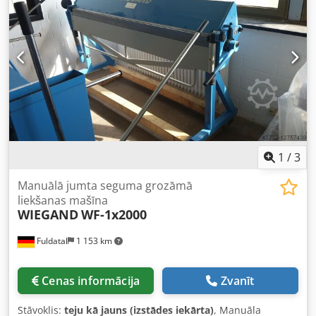
Svars: 290 kg Nepārtraukta plakana augšējā sliede
Pārvietojama Manuāla griešanas ierīce
1
/
3
Manuālā jumta seguma grozāmā
liekšanas mašīna
WIEGAND
WF-1x2000
Fuldatal
1 153 km
Cenas informācija
Zvanīt
Stāvoklis:
teju kā jauns (izstādes iekārta)
, Manuāla