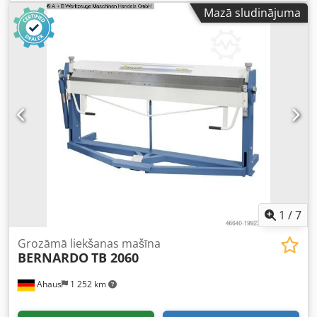
Masz firmas liekšanas galds ZGR2000/0,8 uz riteņiem
Mazā sludinājuma
pieejams uz vietas izmēģināšanai un tūlīt līdzi ņemšanai.
Uz vietas tiek sniegta profesionāla tehniskā apmācība.
Tehniskie dati: - Darba platums: 2140 mm - Lokšņu
biezums (tērauds): līdz 0,8 mm - Krāsainie metāli: par 30%
lielāks lokšņu biezums - Liekšanas leņķis līdz 145° -
Liekšanas sija: 15 mm - Atvērumi: 80 mm - Grādu skala -
Stopers iepriekš iestatītiem liekšanas leņķiem - Plaukti
loksnēm - Priekšējais dziļuma stopers - Svars apmēram 175
kg Citi izmēri (1000, 1440, 2140, 2640, 3140, 3640, 4140
mm) pēc pieprasījuma. Piederumi – rullīšu šķēres (līdz 0,8
mm) 350 EUR Piegāde Vācijas robežās 180 EUR Visas cenas
norādītas bez PVN 19%. Pašizvešana CE sertifikāts
Garantija: 12 mēneši. Chedpfxszbm Ato Aciea
1
/
7
Grozāmā liekšanas mašīna
BERNARDO
TB 2060
Ahaus
1 252 km