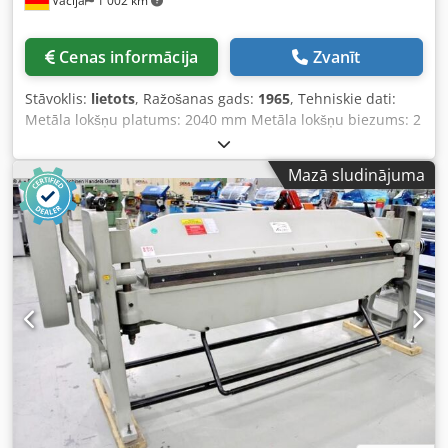
Vācija
1 002 km
Cenas informācija
Zvanīt
Stāvoklis:
lietots
, Ražošanas gads:
1965
, Tehniskie dati:
Metāla lokšņu platums: 2040 mm Metāla lokšņu biezums: 2
mm Statu atstarpe: 2300 mm Gājiena regulēšana: 2050
mm Maksimālais lieces leņķis: 0–135° Asmens garums: 85
Mazā sludinājuma
mm Aptuvenā mašīnas masa: 1,7 t Aptuvenās izmēru
prasības (garums x platums x augstums): 3,2 x 1,7 x 1,3 m
Rokas liekšanas mašīna Maksimālā lieces žona regulēšana:
80 mm Cjdpfx Aszp U Hbscioha *