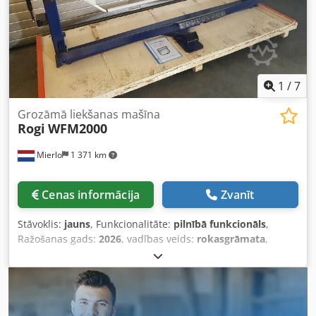
gultņi un vadotnes izgatavotas izturīgā konstrukcijā - viegla
augšējās sijas regulēšana efektīvam darbam - manuāla
apakšējās sijas regulēšana - manuāli regulējams leņķa
ierobežotājs ar analogo leņķa displeju
1
/
7
Grozāmā liekšanas mašīna
Rogi
WFM2000
Mierlo
1 371 km
Cenas informācija
Zvanīt
Stāvoklis:
jauns
, Funkcionalitāte:
pilnībā funkcionāls
,
Ražošanas gads:
2026
, vadības veids:
rokasgrāmata
,
darba platums:
2 000 mm
, Liekšanas leņķis (maks.):
135 °
,
maks. tērauda loksnes biezums:
1 mm
, aizmugurējā
ierobežotāja regulēšana:
rokasgrāmata
, kopējais svars:
540 kg
, kopējais garums:
2 400 mm
, kopējais platums:
850
mm
, kopējais augstums:
1 175 mm
, Pirkstu locīšanas