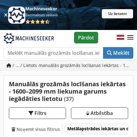
Machineseeker
Uz lietotni
Bezmaksas veikalā
Pārdot
Meklēt
/ ... / Lietots manuālās grozāmās locīšanas iekārtas - 16
Manuālās grozāmās locīšanas iekārtas
- 1600–2099 mm liekuma garums
iegādāties lietotu
(37)
Filtrs
Atbilstība
Metālapstrādes iekārtas un dar
Noņemt visus filtrus