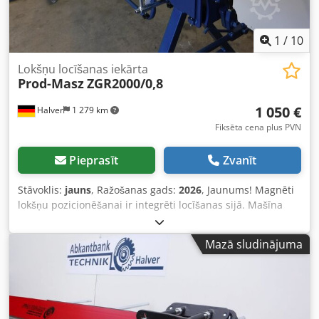
1
/
10
Lokšņu locīšanas iekārta
Prod-Masz
ZGR2000/0,8
1 050 €
Halver
1 279 km
Fiksēta cena plus PVN
Pieprasīt
Zvanīt
Stāvoklis:
jauns
, Ražošanas gads:
2026
, Jaunums! Magnēti
lokšņu pozicionēšanai ir integrēti locīšanas sijā. Mašīna
pieejama noliktavā Halverā! Bezmakas piegāde līdz 150 km.
HALVER LOCĪŠANAS IEKĀRTU SERVISA CENTRS. Jūsu
Mazā sludinājuma
kompetentais partneris locīšanas iekārtu jomā.
Nepieciešamības gadījumā atbilstošās iekārtas var tikt
demonstrētas, kā arī sniegta profesionāla konsultācija un
kvalificēta apmācība. Mēs piedāvājam individuālu
konsultāciju atbilstoši Jūsu vajadzībām un ar prieku