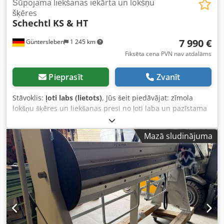
Šūpojama liekšanas iekārta un lokšņu
šķēres
Schechtl
KS & HT
7 990 €
Güntersleben
1 245 km
Fiksēta cena PVN nav atdalāms
Pieprasīt
Zvanīt
Stāvoklis:
ļoti labs (lietots)
, Jūs šeit piedāvājat: zīmola
lokšņu šķēres un liekšanas presi no ļoti laba un pazīstama
ražotāja – Schechtl Iekārtas īpašības: Lokšņu šķēres HT 200
- Jauda: 1,25 mm dzelzs, alumīnijs u.c. vairāk - Griešanas
Mazā sludinājuma
garums: nedaudz virs 2 m (asmens teicamā stāvoklī, skat.
bildes, vēl redzams oriģinālais uzraksts, kas biežas
griešanas laikā parasti nodilst) - Dziļuma atdure Chsdey T
H Nxopfx Acija - LED apgaismojuma gaismas josla
griešanas vietas izgaismošanai - Izvelkama priekšējā balsta
virsma Liekšanas prese (abkantbanka) - KS – jauda: 1 mm
dzelzs, alumīnijs, vairāk aptuveni 1,5 mm - Locīšanas
garums: nedaudz virs 2 m - Kāju aizvērējs - Pēc izvēles:
dziļuma atdure vai profilēšanas iekārta - Papildus sliede -