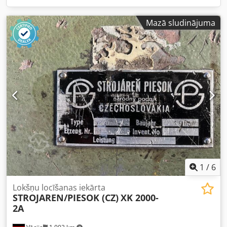
Mazā sludinājuma
1
/
6
Lokšņu locīšanas iekārta
STROJAREN/PIESOK (CZ)
XK 2000-
2A