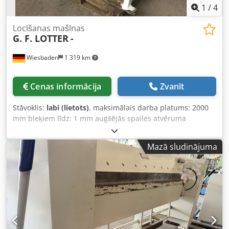
1
/
4
Locīšanas mašīnas
G. F. LOTTER
-
Wiesbaden
1 319 km
Cenas informācija
Zvanīt
Stāvoklis:
labi (lietots)
, maksimālais darba platums: 2000
mm bleķiem līdz: 1 mm augšējās spailes atvēruma
platums: 70 mm lieces spailes regulējamība: 10 mm
uzstādīšanas izmēri: 2300 x 600 x 1050 mm Cjdpfx Acj
Mazā sludinājuma
Ixyneioha