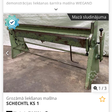
demonstrācijas liekšanas šarnīra mašīna WIEGAND
Liekšanas garums: 2020 mm Csdpfepgmq Usx Acisha
Liekšanas jauda: 1,0 mm Maksimālais liekšanas leņķis: 0 –
Mazā sludinājuma
135° Svars: 325 kg Papildaprīkojums: Rullveida šķēres
Šķēru griešanas jauda: Griešanas garums: 1600 mm
Loksnes biezums līdz 400N/mm² izturībai: 0,8 mm
Tehniskie dati un izmēri: kļūdas iespējamas Papildu
tehniskie dati skatāmi PDF dokumentā
1
/
3
Grozāmā liekšanas mašīna
SCHECHTL
KS 1