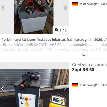
Haldenwang
1 336
1
/
9
Stāvoklis:
teju kā jauns (izstādes iekārta)
, Ražošanas gads:
2026
, v
locīšanas iekārta AHB 60 ZOPF - AHB 60 - pilns komplekts ar standar
hidrauliska kreisās un labās locīšanas veltņa iestatīšana - mehāniski
programmējami digitālie displeji iestatījumu kontrolei - trīs piedzīti
gan vertikāli - locīšanas jauda līdz 80x10 mm uz malas - apaļās cau
Gredzenu un profil
mm - masīvais materiāls 40 mm - piedziņas motors 4,0 kW Crjdpfxod
Zopf
BB 60
apgr./min - vārpstas diametrs: 60 mm - svars 1000 kg
Haldenwang
1 336