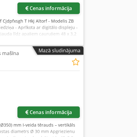
Cenas informācija
pf Cjdpfxsgh T Hkj Altorf - Modelis ZB
dziņa - Aprīkota ar digitālo displeju -
jauda līdz apaļiem cauruļiem 48 x 3,2
m 190 kg - Motors 0,75 kW, 400 V, 50
rtikālai darbībai, pārvietojama - Jauna
Mazā sludinājuma
s mašīna
Cenas informācija
 (Ø350) mm I-veida tērauds – vertikāls
pstas diametrs Ø 30 mm Apgriezienu