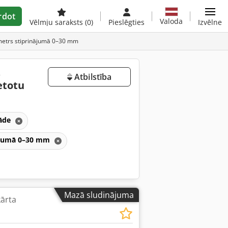
rdot
Valoda
Vēlmju saraksts
(0)
Pieslēgties
Izvēlne
iametrs stiprinājumā 0–30 mm
s
Atbilstība
etotu
rāde
inājumā 0–30 mm
Mazā sludinājuma
kārta