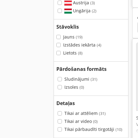
Austrija
(3)
Ungārija
(2)
Stāvoklis
dzenu Hermētiķi Griešanas Mašīna Griešanas Mašīna
Jauns
(19)
Izstādes iekārta
(4)
Lietots
(8)
Pārdošanas formāts
Sludinājumi
(31)
Izsoles
(0)
Detaļas
Tikai ar attēliem
(31)
Tikai ar video
(0)
Tikai pārbaudīti tirgotāji
(10)