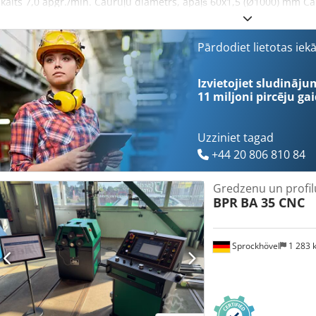
skaits 7,0 apgr./min. Cauruļu diametrs, apaļš 60x1,5 (Ø1000) mm Ca
(Ø1000) mm Kopējā jaudas patēriņš 0,75 kW Mašīnas svars apmēra
apmēram 650 x 600 x 1400 mm Aprīkojums: Crodpfxezluk Es Altsf - 
profila liekšanas iekārta - divi piedziņas rulli (apakšējie rulli) - ma
Pārdodiet lietotas iek
komplektā ar analogo pozīcijas indikatoru (mm skala) - vārpstu gultņ
laterāli virzošie rulli - mašīnas pamatne - 1 brīvi kustīga vadības ier
Izvietojiet sludināju
labi/pa kreisi - dažādi rullīši ir iekļauti piegādes komplektā
11 miljoni pircēju
gai
Uzziniet tagad
+44 20 806 810 84
Gredzenu un profil
BPR
BA 35 CNC
Sprockhövel
1 283