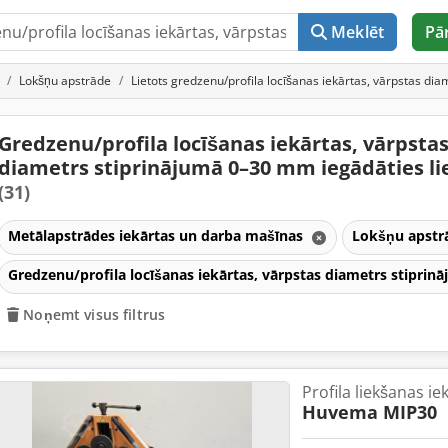
Meklēt
Pā
Lokšņu apstrāde
Lietots gredzenu/profila locīšanas iekārtas, vārpstas d
Gredzenu/profila locīšanas iekārtas, vārpsta
diametrs stiprinājumā 0–30 mm iegādāties li
(31)
Metālapstrādes iekārtas un darba mašīnas
Lokšņu apst
Gredzenu/profila locīšanas iekārtas, vārpstas diametrs stipr
Noņemt visus filtrus
Profila liekšanas ie
Huvema MIP30