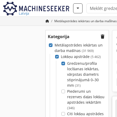
Latvija
Metālapstrādes iekārtas un darba mašīnas
Kategorija
Metālapstrādes iekārtas un
darba mašīnas
(31 969)
Lokšņu apstrāde
(5 462)
Gredzenu/profila
locīšanas iekārtas,
vārpstas diametrs
stiprinājumā 0–30
mm
(31)
Piederumi un
rezerves daļas lokšņu
apstrādes iekārtām
(346)
Citi lokšņu apstrādes