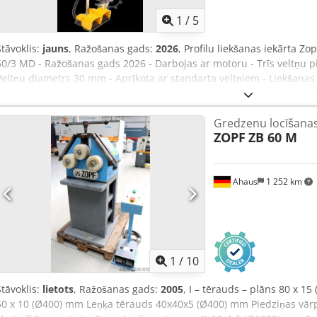
1
/
5
Stāvoklis:
jauns
, Ražošanas gads:
2026
, Profilu liekšanas iekārta Zo
60/3 MD - Ražošanas gads 2026 - Darbojas ar motoru - Trīs veltņu pie
Veltņu diametrs 30 mm - Aprīkota ar standarta veltņiem - Liekšanas 
mm - Liekšanas jauda līdz 30 mm biezam materiālam - Svars apmēra
Hz, 3 fāzes - Aprīkota ar pamatrāmja konstrukciju horizontālai un ve
Gredzenu locīšana
ZOPF
ZB 60 M
Ahaus
1 252 km
1
/
10
Stāvoklis:
lietots
, Ražošanas gads:
2005
, I – tērauds – plāns 80 x 15
50 x 10 (Ø400) mm Leņķa tērauds 40x40x5 (Ø400) mm Piedziņas vār