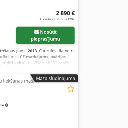
2 890 €
Fiksēta cena plus PVN
Nosūtīt
pieprasījumu
ažošanas gads:
2013
, Caurules diametrs
prīkojums:
CE marķējums, avārijas
rūdīti veltņi
, HUVEMA MIP30 profilu
am izcilā stāvoklī esošu HUVEMA MIP30
EMA MIP 30 Tips: MIP 30 Ražošanas
Mazā sludinājuma
u liekšanas mašīna
nuāli Maksimālais vārpstas diametrs:
: 50 x 10 mm - Kvadrāts: 35 mm -
W, 50 Hz Elektrisks pedāļu slēdzis, ar
iekšanas komplekts Svars: apm. 200 kg
 km