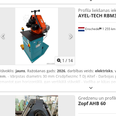
regulējams Veltņu komplekti: 1”; 1 ½”; 1 ¼”; papildu komplekts Nr. 5
Profila liekšanas ie
labs Cedpfx Ajzl Dugjlterf Pievadība: 0,75 kW Svars: apm. 0,2 t Izm
AYEL-TECH
RBM
Enschede
1 255 k
1
/
14
Stāvoklis:
jauns
, Ražošanas gads:
2026
, darbības veids:
elektrisks
, 
mm
, - Vārpstas diametrs 30 mm Crsdpfxezmc T Dj Altef - Darbojas g
izmantot gan horizontālā, gan vertikālā stāvoklī - Vadība ar kājas ped
Dokumentācija - 400 V
Gredzenu un profil
Zopf
AHB 60