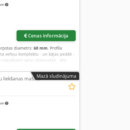
 km
Cenas informācija
ārpstas diametrs:
60 mm
, Profila
ta veltņu komplektu - un kājas pedāli -
 regulējami sānu iztaisnotāji - divi
 veltņi - izmantojama gan horizontāli,
rules līdz 80x3 mm - leņķdzelzs 60x60x6
Mazā sludinājuma
u liekšanas mašīna
kxvmo Altef - vārpstas apgriezieni 4,5
 km