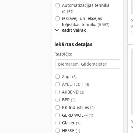
Automatizācijas tehnika
(9 157)
Iekrāvēji un iekšējās
loģistikas tehnika
(8 987)
Rādīt vairāk
Iekārtas detaļas
Ražotājs:
Zopf
(8)
AYEL-TECH
(4)
AKBEND
(2)
BPR
(2)
KK-Industries
(2)
GERD WOLFF
(1)
Glaser
(1)
HESSE
(1)