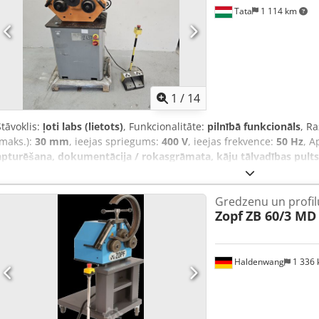
Tata
1 114 km
1
/
14
Stāvoklis:
ļoti labs (lietots)
, Funkcionalitāte:
pilnībā funkcionāls
, R
(maks.):
30 mm
, ieejas spriegums:
400 V
, ieejas frekvence:
50 Hz
, A
apturēšana, dokumentācija / rokasgrāmata, kāju tālvadības pults, 
liekšanas iekārta, cauruļu liekšanas iekārta, 30 mm, ct2437 Pārdod
profilu liekšanas iekārtu, cauruļu liekšanas iekārtu. Ražotājs: HUV
Gredzenu un profil
gads: 2013 Rullīši: 2 piedzīti Augšējā rullīša vertikālā kustība – ma
Zopf
ZB 60/3 MD
30 mm Darba ātrums: 4 m/min Liekšanas jauda: - Plakanais tērauds
Slēgts profils: 40 x 40 mm - Caurule: 48 x 3 mm Jauda: 400 V / 0,75 k
avārijas apstādināšanas funkciju Crsdezq Sqtepfx Altof Standarta l
Izmēri: platums 650 x augstums 1350 x dziļums 580 mm
Haldenwang
1 336