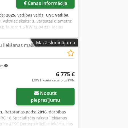
Cenas informācija
ds:
2025
, vadības veids:
CNC vadība
,
s
, veltniec skaits:
3
, vārpstas diametrs:
kg
, jauda:
1,5 kW (2,04 zs)
, ieejas
neši
, Aprīkojums:
CE marķējums,
ocīšanas mašīna, hidrauliskā Tehniskie
Mazā sludinājuma
u liekšanas mašīna
ārpstas no izturīga tērauda, rūdītas
ņa motora jauda: 3 kW Vārpstas
izontāla un vertikāla Atsevišķs vadības
0 x 710 x 1120 mm Svars: 490 kg
 km
iņas veltņi ar gludu virsmu
6 775 €
des spēks: 5500 kg Darba spiediens:
EXW Fiksēta cena plus PVN
anas veltņi Darbības atslēgas
Nosūtīt
pieprasījumu
ls
, Ražošanas gads:
2016
, darbības
TRC 18 Specializēts rakstu liekšanas
erīce ATSC Demonstrācijas iekārta, nav