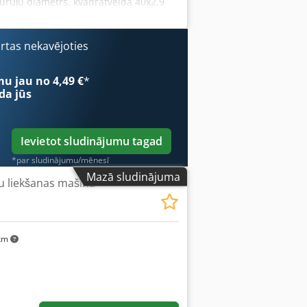
uruļu diametrs, kvadrātveida 40x2,9
m 160 kg Nepieciešamā telpa
elektromotora piedziņas gredzena
nuāla augšējā rulla regulēšana -
ārtas nekavējoties
i ar koniskajiem rulliņu gultņiem - 2
īce * Rullīšu kustības virziens pa
mu jau no 4,49 €
*
da jūs
Ievietot sludinājumu tagad
*par sludinājumu/mēnesī
Mazā sludinājuma
u liekšanas mašīna
 km