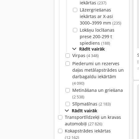
iekārtas
(237)
Lāzergriešanas
iekārtas ar X-asi
3000–3999 mm
(235)
Lokšņu locīšanas
prese 200-299 t
spiediens
(188)
Rādīt vairāk
Virpas
(4 348)
Piederumi un rezerves
daļas metālapstrādes un
darbagaldu iekārtām
(4 090)
Metināšana un griešana
(2 538)
Slīpmašīnas
(2 183)
Rādīt vairāk
Transportlīdzekļi un kravas
automobiļi
(27 826)
Kokapstrādes iekārtas
(12 162)