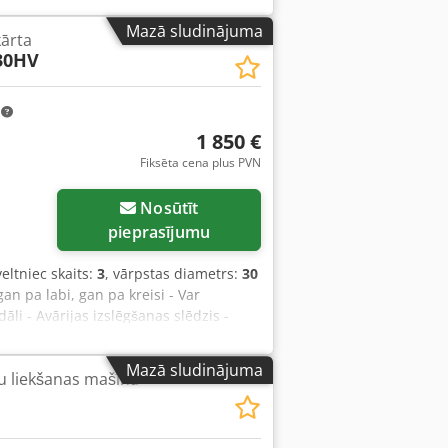
1 Rievotu veltņu komplekts Stāvoklis:
Mazā sludinājuma
kārta
ēri ar pamatrāmī: 650 x 500 x 1300 mm
30HV
m
1 850 €
Fiksēta cena plus PVN
Nosūtīt
pieprasījumu
veltniec skaits:
3
, vārpstas diametrs:
30
an pa labi, gan pa kreisi - Var
āli - Avārijas izslēgšanas slēdzis -
Mazā sludinājuma
u liekšanas mašīna