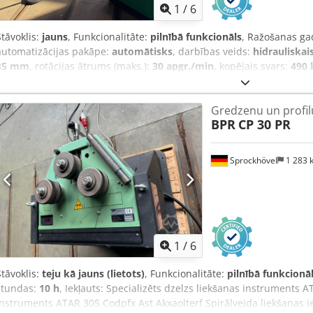
1
/
6
Stāvoklis:
jauns
, Funkcionalitāte:
pilnībā funkcionāls
, Ražošanas ga
automatizācijas pakāpe:
automātisks
, darbības veids:
hidrauliskai
35 mm
, rotācijas ātrums (maks.):
30 apgr./min
, kopējais svars:
490 
spriegums:
400 V
, ieejas frekvence:
50 Hz
, garantijas ilgums:
12 mē
dokumentācija / rokasgrāmata
, BPR BA 35 CNC Trīs veltņu riņķa l
Gredzenu un profil
dati: Vārpstas diametrs: 35 mm Veltņa diametrs: pēc pieprasījuma V
BPR
CP 30 PR
un slīpētas Piedziņas motora jauda: 1,1 kW, 50 Hz Hidrauliskās sūk
apgrieziena ātrums (regulējams): 0–30 apgr./min Darba pozīcija: hor
pults Ārējie izmēri: 740 x 1020 x 1110 mm Vadības pults izmēri: 60
Sprockhövel
1 283
Hidrauliska sānu veltņa regulēšana Csdpewwt Hfefx Altsrf Trīs piedz
Elektroniskā vadība: BPR Probending CNC Hidrauliskā cilindra spie
190 bāri Piederumi iekļauti komplektā: Veltņi 1" caurulēm Izlīdzināš
Ekspluatācijas instrukcija
1
/
6
Stāvoklis:
teju kā jauns (lietots)
, Funkcionalitāte:
pilnībā funkcionā
stundas:
10 h
, Iekļauts: Specializēts dzelzs liekšanas instruments A
instruments ATAR 305 Codpfx Ast Akxaolterf Spirālveida liekšanas i