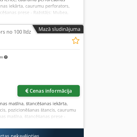
anas iekārta, caurumu perforators,
ancēšanas prese - Ražotājs: Mubea,
ena spēks: 100 t - Štancēšanas jauda:
 615 mm Crjdpfx Amjik Sl He Eef -
Mazā sludinājuma
s no 100 līdz
ain 2 asu ciparu indikators -
m - Iekārtas svars: 3145 kg - Piederumu
km
Cenas informācija
anas mašīna, štancēšanas iekārta,
is, pozicionēšanas štancis, caurumu
anas mašīna, štancēšanas prese -
nas spēks: 100 t -Štancēšanas jauda:
kļauti, skatīt fotogrāfijas -Izmēri:
ārtas nekavējoties