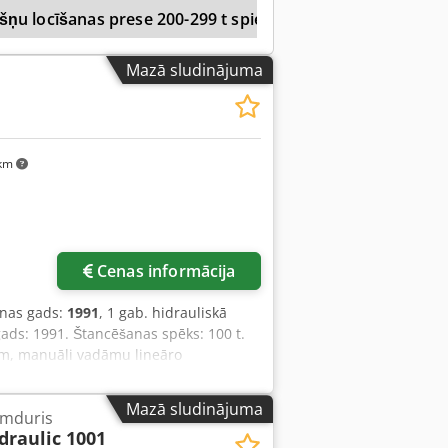
šņu locīšanas prese 200-299 t spiediens
Mubea
(strādā tikai ar Windows XP) Metāla
mm Maks. apstrādes platums: 5 000
vars: 16 500 kg Atrašanās vieta:
Mazā sludinājuma
sim.
 km
Cenas informācija
anas gads:
1991
, 1 gab. hidrauliskā
ads: 1991. Štancēšanas spēks: 100 t.
em, manuāli vadāmu lineāro
atiņu fiksācija un kājas slēdzis. Izmēri
tums: 1135 mm. Caurums: 40 pie 22 mm.
Mazā sludinājuma
umduris
. Piedziņas jauda: 8,5 kW. Svars: 3800
draulic 1001