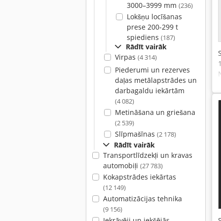
3000–3999 mm
(236)
Lokšņu locīšanas
prese 200-299 t
spiediens
(187)
Rādīt vairāk
Virpas
(4 314)
Piederumi un rezerves
daļas metālapstrādes un
darbagaldu iekārtām
(4 082)
Metināšana un griešana
(2 539)
Slīpmašīnas
(2 178)
Rādīt vairāk
Transportlīdzekļi un kravas
automobiļi
(27 783)
Kokapstrādes iekārtas
(12 149)
Automatizācijas tehnika
(9 156)
Iekrāvēji un iekšējās