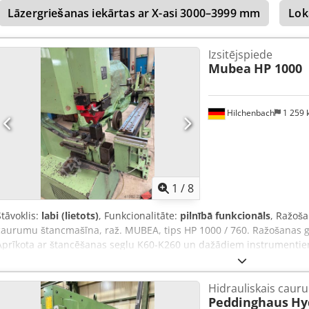
Lāzergriešanas iekārtas ar X-asi 3000–3999 mm
Lok
Instrumenti: ietver instrumentus Programmatūra: Linea 5 / Combi 5 
garums: 2 500 mm Metāla platums: 1 270 mm Lokšņu biezums: 3,2 
mm Sagataves svars: 150 kg Izmēri: G 6 080 x P 5 120 x A 2 318 mm S
Izsitējspiede
Lietuva Var izmēģināt: Jā Ja ir kādi jautājumi, mēs ar prieku atbildē
Mubea
HP 1000
Hilchenbach
1 259
1
/
8
Stāvoklis:
labi (lietots)
, Funkcionalitāte:
pilnībā funkcionāls
, Ražoš
caurumu štancmašīna, raž. MUBEA, tips HP 1000 / 760. Ražošanas g
Aprīkota ar štancēšanas seglu K60-K260 un dažādiem instrumenti
štancēšanas ierīci (4 m vadotne), grozāma un ar digitālo indikatoru, r
(G x P x A): 1930 x 780 x 1980 mm. Izliekums: 760 mm. Darba augs
Hidrauliskais caur
Gājiens: 0–70 gājieni/min. Pilnas amplitūdas gājieni: 11 gājieni/min
Peddinghaus
Hy
kg / 3600 kg. Lietota, darba kārtībā. Credpfx Aezkg Slom Esf