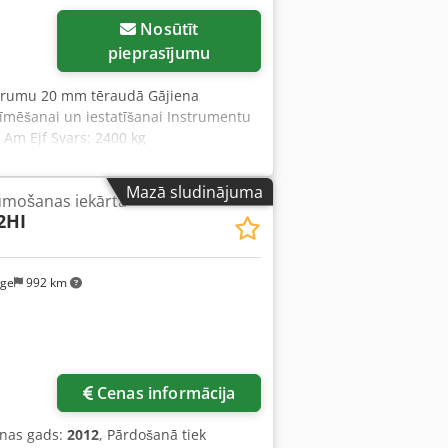
Nosūtīt
pieprasījumu
aurumu 20 mm tēraudā Gājiena
iezīmēšanai un iestatīšanai Instrumentu
 Am Ejf Svars: 2400 kg
Mazā sludinājuma
mošanas iekārta
2HI
rge
992 km
Cenas informācija
anas gads:
2012
, Pārdošanā tiek