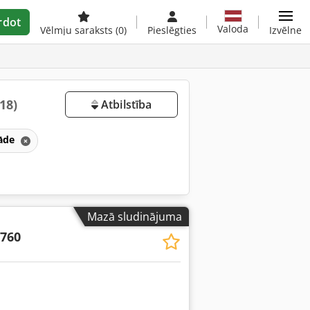
rdot
Valoda
Vēlmju saraksts
(0)
Pieslēgties
Izvēlne
(18)
Atbilstība
rāde
Mazā sludinājuma
/760