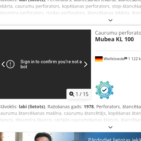
iekārta, caurumu perforators, kopēšanas perforators, stop-štancēš
ekscentra perforators, rindas perforators, štancēšanas iekārta, št
caurumu perforators tips KL 100 ar 2 asu ciparu indikatoru - Spiedi
skat. foto ar tipa plāksnīti - Izliece: 535 mm - Galda izmērs: 1240 x
Caurumu perforator
Gājiena ceļš: x = 1100 mm / y = 600 mm - Ciparu indikators: Heidenh
Mubea
KL 100
Piederumi: iekļauti, skat. foto - Kopējie izmēri: 2200/2020/H2110 m
svars: 693 kg
Wiefelstede
1 122 
1
/
15
Stāvoklis:
labi (lietots)
, Ražošanas gads:
1978
, Perforators, štancēš
caurumu štancēšanas mašīna, caurumu štancētājs, kopēšanas štanc
štancis, ekscentra štancis, secīgās caurumošanas štancis, štancēš
Ražotājs: Mubea, caurumu štancēšanas mašīna tips KL 100 -Presēša
skatīt foto ar tipa plāksnīti -Dziļums (izvērpes): 500 mm -Piederumi: ie
1460/880/H2100 mm -Svars: 2660 kg Csdowrn U Hepfx Am Eerf
Pārdodiet lietotas iek