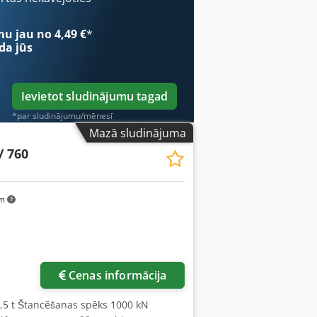
mu jau no 4,49 €
*
da jūs
Ievietot sludinājumu tagad
*par sludinājumu/mēnesī
Mazā sludinājuma
/ 760
km
Cenas informācija
3,5 t Štancēšanas spēks 1000 kN