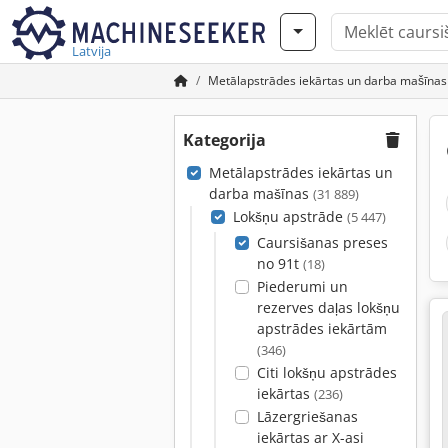
Latvija
Metālapstrādes iekārtas un darba mašīnas
Kategorija
Metālapstrādes iekārtas un
darba mašīnas
(31 889)
Lokšņu apstrāde
(5 447)
Caursišanas preses
no 91t
(18)
Piederumi un
rezerves daļas lokšņu
apstrādes iekārtām
(346)
Citi lokšņu apstrādes
iekārtas
(236)
Lāzergriešanas
iekārtas ar X-asi