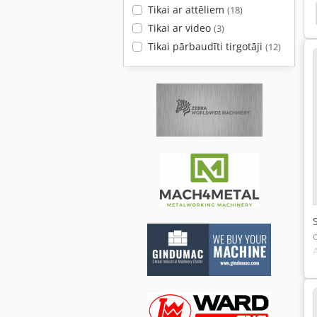
Tikai ar attēliem
(18)
chere
Peddinghaus
Lvd
Lvd Impuls 3020
Tikai ar video
(3)
Tikai pārbaudīti tirgotāji
(12)