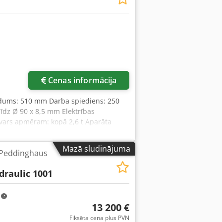
Cenas informācija
irdums: 510 mm Darba spiediens: 250
 līdz Ø 90 x 8,5 mm Elektrības
svars apmēram: kopā 2,6 t Aparāta
entu skapis: 0,7 x 0,35 x 0,9 m Smaga,
erforācijas mehānisms: spiežņa turētājs
Mazā sludinājuma
 Peddinghaus
 P: 300 mm - Perforācijas galds: G x P:
rīci un matricas turētāju Ø 50 x 25 mm
draulic 1001
tē: - pie 10 mm gājiena = līdz 45
ājiena = līdz 14 gājieni/min.
 pozīcija regulējama Komplektācijā ar
m
 stiprībai 400 N/mm². Piederumi:
13 200 €
 pieejamais komplekts.
Fiksēta cena plus PVN