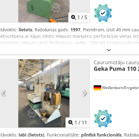
1
/
5
Stāvoklis:
lietots
, Ražošanas gads:
1997
, Piemēram, izsit 40 mm c
aktivizēšana ar kājas slēdzi Iekļauts marķieris perforācijas vietas 
komplekts iekļauts cenā Perforācijas spēks: 1000 kN Crsdpsizuhpsfx
Caurumotāju cauru
Geka
Puma 110 
Weißenborn/Erzgebi
1
/
11
Stāvoklis:
labi (lietots)
, Funkcionalitāte:
pilnībā funkcionāls
, Ražoš