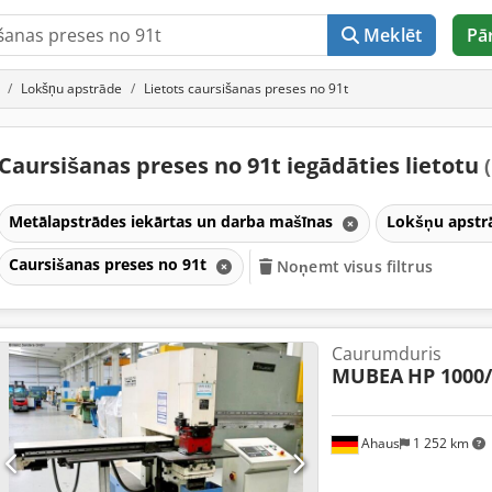
Meklēt
Pā
Lokšņu apstrāde
Lietots caursišanas preses no 91t
Caursišanas preses no 91t iegādāties lietotu
Metālapstrādes iekārtas un darba mašīnas
Lokšņu apst
Caursišanas preses no 91t
Noņemt visus filtrus
Caurumduris
MUBEA
HP 1000
Ahaus
1 252 km