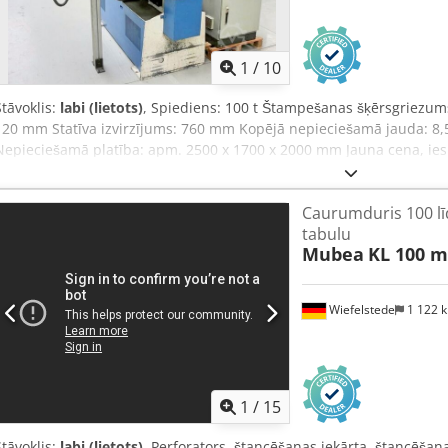
1
/
10
Stāvoklis:
labi (lietots)
, Spiediens: 100 t Štampešanas šķērsgriezum
120 mm Statīva izvirzījums: 760 mm Kopējā nepieciešamā jauda: 8,
Nepieciešamā platība: apm. 2500 x 1700 x 2000 mm Jauna cena, ies
000 eiro Īpaša cena pēc pieprasījuma Aprīkojums: - izturīga/smaga
štampešanas gājiens ar nepārtraukti regulējamu ātrumu - NC piel
Caurumduris 100 lī
pārvietojamais ceļš X un Y asīs Cedpfxjzn Ahkj Am Eerf * ar “FAGOR” 
tabulu
galdu * atsevišķs vadības skapis - dažādi (speciāli) štancēšanas instr
Mubea
KL 100 m
aizsargierīce, ieskaitot metāla noņemšanas sloti - 1 brīvi kustīgs p
sistēmas lietošanas pamācība
Wiefelstede
1 122 
1
/
15
Stāvoklis:
labi (lietots)
, Perforators, štancēšanas iekārta, štancēša