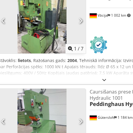
Vācija
1 002 km
1
/
7
Stāvoklis:
lietots
, Ražošanas gads:
2004
, Tehniskā informācija: Izv
bar Perforācijas spēks: 1000 kN t Apaļais tērauds: līdz Ø 65 x 12 un
pieslēgums: 400V / 50Hz Kopējais jaudas patēriņš: 7,5 kW Aparāta 
izmēri apm. (G x P x A): 1,9 x 1,0 x 2,1 m Izmēri (G x P x A): instrum
izturīga elektrohidrauliskā perforatora prese ar lielu izvirdumu - P
Caursišanas prese
ar ātrās nomaiņas spiežņa ierīci līdz Ø 31 mm, naga lielums G: 360 x
Hydraulic 1001
360 x 300 mm, perforācijas atbalsts 360 x 300 mm ar regulēšanas ie
Peddinghaus
Hy
(aprīkots ar matricu Ø 16 mm) Credpfsu Ick Tex Am Esf Gājiens minū
gājieni/min. - pie 30 mm gājiena = līdz 22 gājieni/min. - pie 50 mm g
Perforācijas gājiens: min. 10 mm un max. 50 mm Gājiena garums un
Gütersloh
1 184 k
spiedni Ø 16 mm Kāju slēdzis Perforācijas jauda norādīta materiāla
dažādi perforācijas instrumenti: spiedņi un matricas uz dotā brīža