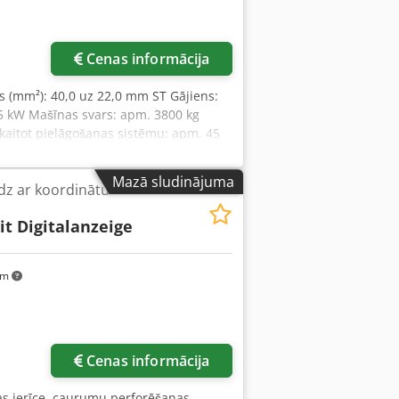
Cenas informācija
s (mm²): 40,0 uz 22,0 mm ST Gājiens:
5 kW Mašīnas svars: apm. 3800 kg
kaitot pielāgošanas sistēmu: apm. 45
 hidrauliskā caurumošanas prese -
āgošanas sistēma “MUBEA MATIC 82” *
Mazā sludinājuma
dz ar koordinātu
vadības bloku * ieskaitot lielu atbalsta
umenti (sk. 9. attēlu) - priekšējā
it Digitalanzeige
edāļu slēdzis - mašīnas + pielāgošanas
km
Cenas informācija
nas ierīce, caurumu perforēšanas