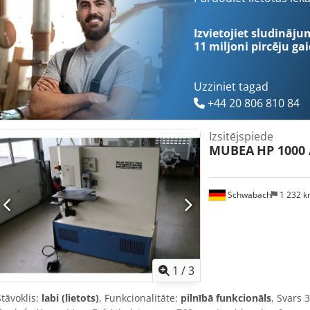
Izvietojiet sludināju
11 miljoni pircēju
gai
Uzziniet tagad
+44 20 806 810 84
Izsitējspiede
MUBEA
HP 1000 
Schwabach
1 232 
1
/
3
Stāvoklis:
labi (lietots)
, Funkcionalitāte:
pilnībā funkcionāls
, Svars 