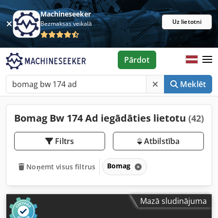
Machineseeker
Uz lietotni
Bezmaksas veikalā
Pārdot
Meklēt
Bomag Bw 174 Ad iegādāties lietotu
(42)
Filtrs
Atbilstība
Bomag
Noņemt visus filtrus
Mazā sludinājuma