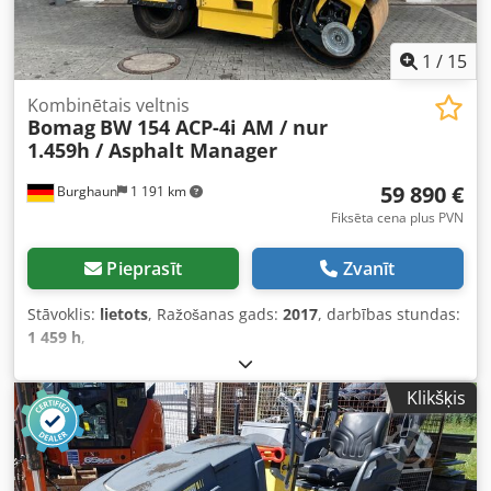
1
/
15
Kombinētais veltnis
Bomag
BW 154 ACP-4i AM / nur
1.459h / Asphalt Manager
59 890 €
Burghaun
1 191 km
Fiksēta cena plus PVN
Pieprasīt
Zvanīt
Stāvoklis:
lietots
, Ražošanas gads:
2017
, darbības stundas:
1 459 h
,
Klikšķis