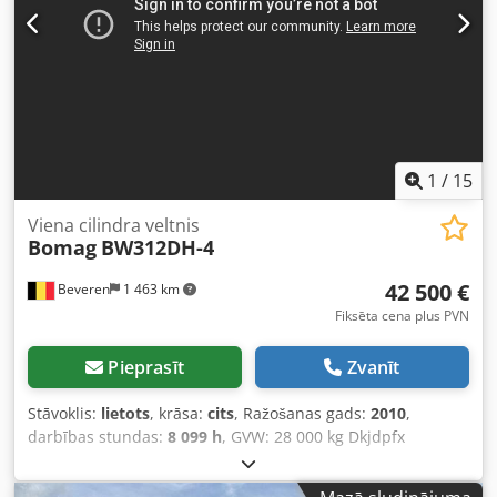
1
/
15
Viena cilindra veltnis
Bomag
BW312DH-4
42 500 €
Beveren
1 463 km
Fiksēta cena plus PVN
Pieprasīt
Zvanīt
Stāvoklis:
lietots
, krāsa:
cits
, Ražošanas gads:
2010
,
darbības stundas:
8 099 h
, GVW: 28 000 kg Dkjdpfx
Aozblcroiaer Dzinēja ražotājs: Duetz CE marķējums: jā
Sērijas numurs: 101583141318 Iekārtas pārdošanai!