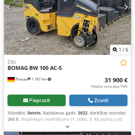
1
/
6
Cits
BOMAG
BW 100 AC-5
31 900 €
Passau
1 187 km
Fiksēta cena plus PVN
Pieprasīt
Zvanīt
Stāvoklis:
lietots
, Ražošanas gads:
2022
, darbības stundas:
260 h
, Vispārējais novērtējums (1: slikts, 5: kā jauns): Ļoti
labs. ---- Jauna UVV sertifikācija – nekavējoties gatavs
lietošanai. Dsdpfxjzkzznj Aiajkr Apmēram 260 darba