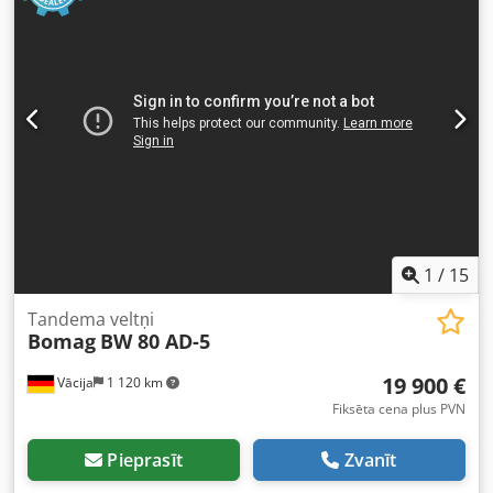
1
/
15
Tandema veltņi
Bomag
BW 80 AD-5
19 900 €
Vācija
1 120 km
Fiksēta cena plus PVN
Pieprasīt
Zvanīt