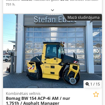
731 h
,
Mazā sludinājuma
1
/
15
Kombinētais veltnis
Bomag
BW 154 ACP-4i AM / nur
1.751h / Asphalt Manager