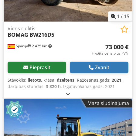
1
/
15
Viens rullītis
BOMAG
BW216D5
73 000 €
Spānija
2 475 km
Fiksēta cena plus PVN
Pieprasīt
Zvanīt
Stāvoklis:
lietots
, krāsa:
dzeltens
, Ražošanas gads:
2021
,
darbības stundas:
3 820 h
, Izgatavošanas gads: 2021
Dodpsx Sqhijfx Aiaekr Tukšais svars: 16 000 kg Izmēri (G x P
x A): 622 x 230 x 299 cm Dzinēja tips: Deutz DEUTZ TCD4.1
Mazā sludinājuma
L-4