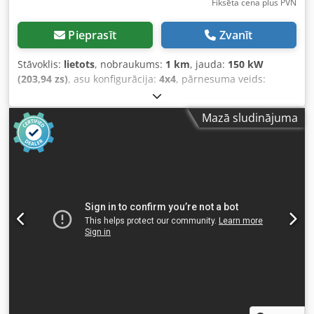
Fiksēta cena plus PVN
Pieprasīt
Zvanīt
Stāvoklis:
lietots
, nobraukums:
1 km
, jauda:
150 kW
(203,94 zs)
, asu konfigurācija:
4x4
, pārnesuma veids:
automātisks
, Ražošanas gads:
2013
, Tukšsvars: 19 200 kg
Celtspēja: 1 730 kg Pilna masa: 20 930 kg Lai iegūtu
Mazā sludinājuma
papildu informāciju, lūdzu, sazinieties ar Emal Jaweed.
Walzenzug, Bomag BW 219 DH-4, ražošanas gads: 2013,
darba stundas: 6 523 h, garums: 6 000 mm, platums: 2 300
mm, augstums: 3 020 mm, tukšsvars: 19 200 kg,
maksimālais svars: 20 930 kg, dzinēja tips: Deutz TCD 2012
L06, dzinēja jauda: 150 kW / 204 ZS, nominālie apgriezieni:
2 200 apgr./min, riepu izmērs: 800/60 R24 10.9,
maksimālais braukšanas ātrums: 13 km/h, EasyDrive
(hidrostatiskais piedziņas pārnesums) (SN), hidrostatiska
šarnīra stūrēšana, regulējama vibrācijas intensitāte,
avārijas apturēšanas slēdzis, darba apgaismojums, ceļa
apgaismojums, brīdinājuma mirgojošā gaisma, ROPS/FOBS
drošības kabīne, radio ar Bluetooth/USB, skaļruņu sistēma,