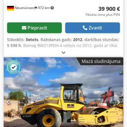
39 900 €
Neumünster
972 km
Fiksēta cena plus PVN
Pieprasīt
Zvanīt
Stāvoklis:
lietots
, Ražošanas gads:
2012
, darbības stundas:
5 598 h
, Bomag BW213PDH-4 veltņis no 2012. gada ar tikai
5 598 darba stundām! ---- * Ražotājs: Bomag * Tips:
BW213PDH-4 * Izgatavošanas gads: 2012 * Nolasītās darba
Mazā sludinājuma
stundas: apmēram 5 598 * Darba svars: 13 100 kg *
Kondicionieris * Vācu tehnika * 119 kW * Deutz
dīzeļdzinējs * Papildu fotogrāfijas un video pieejami pēc
pieprasījuma * Cena: 39 900 EUR, neto + 19% PVN ----
Papildu jautājumiem, lūdzu, zvaniet: For more questions
please call: Dksdpfx Aeyt Uirsiaer Erik Kortum: WhatsApp
Kai Kortum: WhatsApp Visa informācija ir bez garantijas;
iespējamas kļūdas vai starppārdošana.