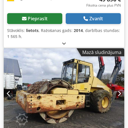
Fiksēta cena plus PVN
Pieprasīt
Zvanīt
Stāvoklis:
lietots
, Ražošanas gads:
2014
, darbības stundas:
1 565 h
,
Mazā sludinājuma