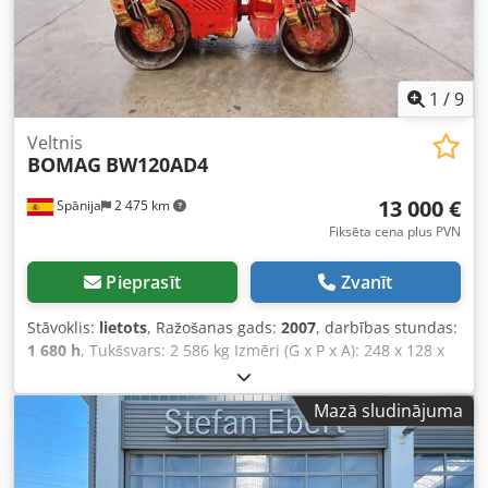
1
/
9
Veltnis
BOMAG
BW120AD4
13 000 €
Spānija
2 475 km
Fiksēta cena plus PVN
Pieprasīt
Zvanīt
Stāvoklis:
lietots
, Ražošanas gads:
2007
, darbības stundas:
1 680 h
, Tukšsvars: 2 586 kg Izmēri (G x P x A): 248 x 128 x
180 cm Dodpfx Aiozb I Tmeajkr
Mazā sludinājuma