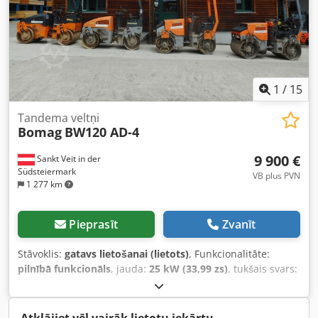
1
/
15
Tandema veltņi
Bomag
BW120 AD-4
9 900 €
Sankt Veit in der
Südsteiermark
VB plus PVN
1 277 km
Pieprasīt
Zvanīt
Stāvoklis:
gatavs lietošanai (lietots)
, Funkcionalitāte:
pilnībā funkcionāls
, jauda:
25 kW (33,99 zs)
, tukšais svars:
2 800 kg
, Ražošanas gads:
2007
, darbības stundas:
2 950
h
, BOMAG BW120AD-4 Izl. gads: 2007 Saskaņā ar skaitītāju:
2 950 m/h 25,2 KW Kubota 2 800 KG Cena: 9 900,-- bez PVN