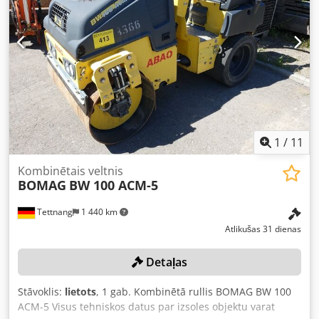
1
/
11
Kombinētais veltnis
BOMAG
BW 100 ACM-5
Tettnang
1 440 km
Atlikušas 31 dienas
Detaļas
Stāvoklis:
lietots
, 1 gab. Kombinētā rullis BOMAG BW 100
ACM-5 Visus tehniskos datus par izsoles objektu varat