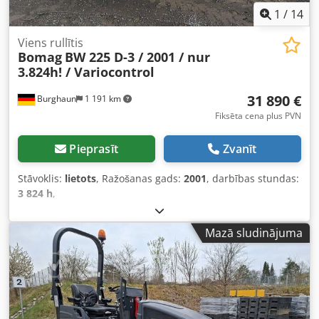
1
/
14
Viens rullītis
Bomag
BW 225 D-3 / 2001 / nur
3.824h! / Variocontrol
31 890 €
Burghaun
1 191 km
Fiksēta cena plus PVN
Pieprasīt
Zvanīt
Stāvoklis:
lietots
, Ražošanas gads:
2001
, darbības stundas:
3 824 h
,
Mazā sludinājuma