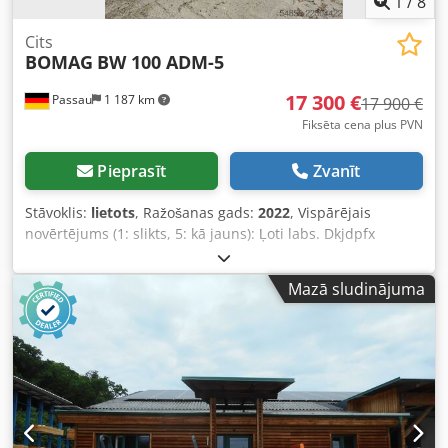
1
/
8
Cits
BOMAG
BW 100 ADM-5
17 300 €
Passau
1 187 km
17 900 €
Fiksēta cena plus PVN
Pieprasīt
Zvanīt
Stāvoklis:
lietots
, Ražošanas gads:
2022
, Vispārējais
novērtējums (1: slikts, 5: kā jauns): Ļoti labs. Dkjdpfx
Aiszkzzhoasr ---- UVV – jauns!
Mazā sludinājuma