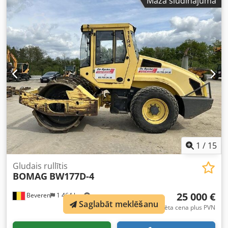
Mazā sludinājuma
Apmeklējiet mūsu mājaslapu, lai apskatītu dažādas iegādei
pieejamās iekārtas. Piedāvājam vairāk variantu, nekā
redzams tiešsaistē, tāpēc jebkurā laikā droši zvaniet vai
rakstiet. Visas mūsu iekārtas ir pilnībā apkalpotas un
pārbaudītas uzticamībai. Nepieciešami attēli? Sazinieties
ar mums, un tos nekavējoties nosūtīsim. Mēs esam
pieejami nīderlandiešu, angļu, franču, vācu, spāņu un
krievu valodā. Izvēlieties no mūsu plašā uzticamu iekārtu
klāsta.
1
/
15
Gludais rullītis
BOMAG
BW177D-4
25 000 €
Beveren
1 464 km
Saglabāt meklēšanu
Fiksēta cena plus PVN