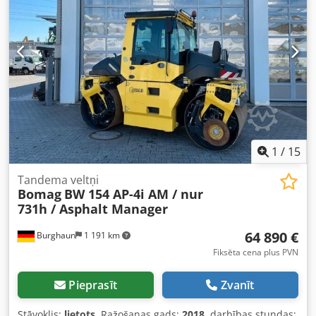
1
/
15
Tandema veltņi
Bomag
BW 154 AP-4i AM / nur
731h / Asphalt Manager
64 890 €
Burghaun
1 191 km
Fiksēta cena plus PVN
Pieprasīt
Zvanīt
Stāvoklis:
lietots
, Ražošanas gads:
2018
, darbības stundas: