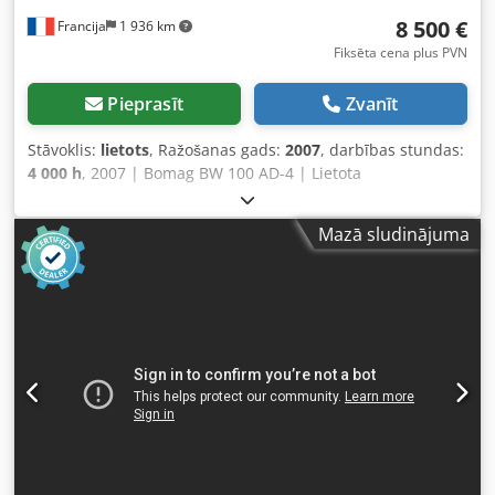
8 500 €
Francija
1 936 km
Fiksēta cena plus PVN
Pieprasīt
Zvanīt
Stāvoklis:
lietots
, Ražošanas gads:
2007
, darbības stundas:
4 000 h
, 2007 | Bomag BW 100 AD-4 | Lietota
dubultvārpstas ceļa vālce | 4000 stundas 📍Atrašanās
vieta: Francija 🚛 Piegāde pieejama uz jūsu norādīto
Mazā sludinājuma
galamērķi – Izmantojiet mūsu piegādes kalkulatoru, lai
aprēķinātu transporta izmaksas! 💰 Pērciet tagad par 8 500
EUR vai izteiciet savu piedāvājumu. Apmaksa pie piegādes
iespējama par pieejamu maksu (pakļauts
apstiprinājumam)* 👷‍♂️ Neatkarīga eksperta pārbaudīta
Dkjdpfx Aiszim T Hsaer 44 pārbaudes punkti: 42
apstiprināti ✅ 2 nepilnības ℹ️ 0 kļūdu ⚠️ 📌 Inspektora
komentārs: Iekārta labā stāvoklī. Skaitītājs ir nomainīts,
tāpēc norādītās 200 stundas nav reālas, taču viss darbojas
labi un nav nekādu problēmu. 📄 Vēlaties apskatīt pilnu
pārbaudes ziņojumu, papildu fotoattēlus vai video?