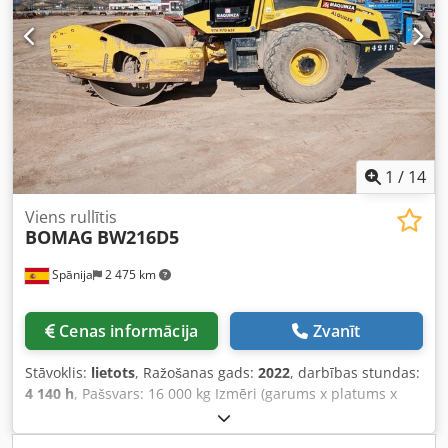
1
/
14
Viens rullītis
BOMAG
BW216D5
Spānija
2 475 km
Cenas informācija
Zvanīt
Stāvoklis:
lietots
, Ražošanas gads:
2022
, darbības stundas:
4 140 h
, Pašsvars: 16 000 kg Izmēri (garums x platums x
augstums): 622 x 230 x 299 cm Djdpozi Eb Nefx Aiaekr