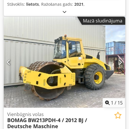
Stāvoklis:
lietots
, Ražošanas gads:
2021
,
Mazā sludinājuma
1
/
15
Vienbūgnis volas
BOMAG
BW213PDH-4 / 2012 BJ /
Deutsche Maschine