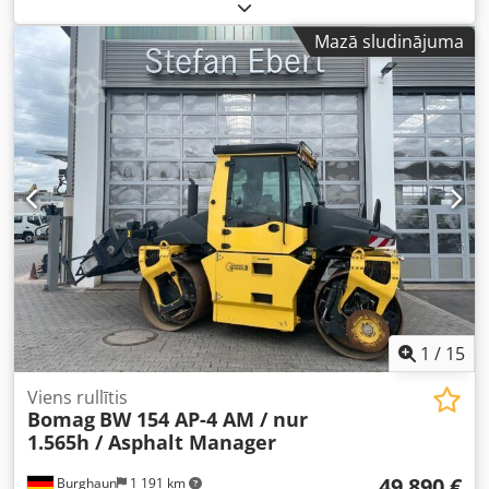
atrast sadaļā “Dokumenti” PDF formātā, ko varat
lejupielādēt! Djdpfjzqaycsx Aiaskr Krāsa: kā attēlā,
Mazā sludinājuma
atbilstoši attēliem un apskatei. Stāvoklis: lietots.
1
/
15
Viens rullītis
Bomag
BW 154 AP-4 AM / nur
1.565h / Asphalt Manager
49 890 €
Burghaun
1 191 km