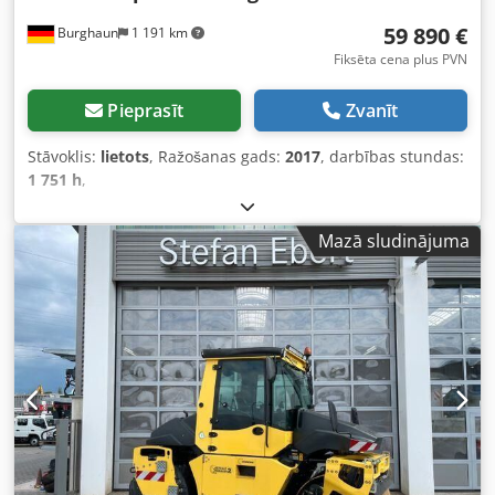
59 890 €
Burghaun
1 191 km
Fiksēta cena plus PVN
Pieprasīt
Zvanīt
Stāvoklis:
lietots
, Ražošanas gads:
2017
, darbības stundas:
1 751 h
,
Mazā sludinājuma