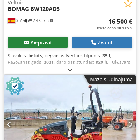
Veltnis
BOMAG
BW120AD5
16 500 €
Spānija
2 475 km
Fiksēta cena plus PVN
Pieprasīt
Zvanīt
Stāvoklis:
lietots
, degvielas tvertnes tilpums:
35 l
,
Ražošanas gads:
2021
, darbības stundas:
820 h
, Tukšsvars:
2 700 kg Dkedey Iz A Aspfx Aiajr Izmēri (G x P x A): 253 x 127
x 257 cm
Mazā sludinājuma