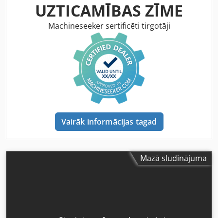
UZTICAMĪBAS ZĪME
Machineseeker sertificēti tirgotāji
Vairāk informācijas tagad
Mazā sludinājuma