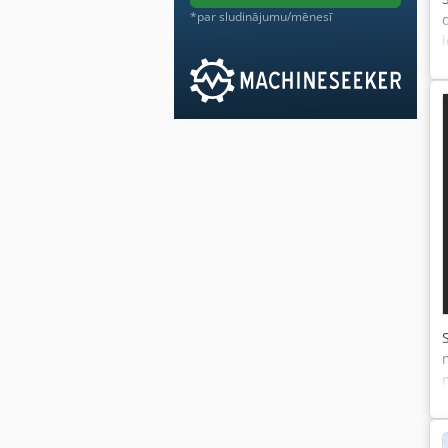
*par sludinājumu/mēnesī