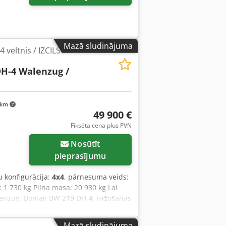
Mazā sludinājuma
veltnis / IZCILS
H-4 Walenzug /
 km
49 900 €
Fiksēta cena plus PVN
Nosūtīt
pieprasījumu
u konfigurācija:
4x4
, pārnesuma veids:
: 1 730 kg Pilna masa: 20 930 kg Lai
alzenzug, Bomag BW 219 DH-4, ražošanas
2 300 mm, augstums: 3 020 mm,
utz TCD 2012 L06, dzinēja jauda: 150
Mazā sludinājuma