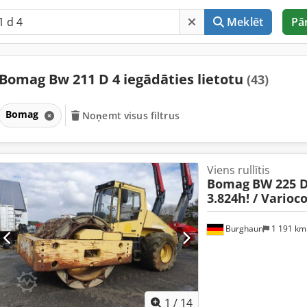
Meklēt
Pā
Bomag Bw 211 D 4 iegādāties lietotu
(43)
Bomag
Noņemt visus filtrus
Viens rullītis
Bomag
BW 225 D-
3.824h! / Varioc
Burghaun
1 191 k
1
/
14