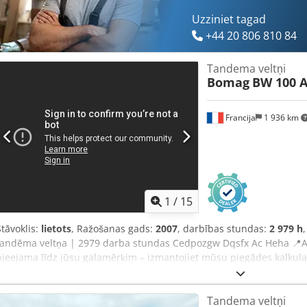
Drošas un elastīgas apmaksas iespējas 🔄 Izskatāt arī citas tehnika
ērti rīki un resursi visiem tehnikas īpašniekiem un operatoriem.
Uzziniet tagad
+44 20 806 810 84
Tandema veltņi
Bomag
BW 100 A
Francija
1 936 km
1
/
15
Stāvoklis:
lietots
, Ražošanas gads:
2007
, darbības stundas:
2 979 h
tandēma veltņa | 2979 darba stundas Cedpozgw Dqsfx Ac Heha 📍Atr
pieejama līdz jūsu galamērķim – izmantojiet mūsu piegādes kalkul
aprēķinam! 💰 Pērciet tūlīt par EUR 8500 vai piedāvājiet savu cenu
pieņemamu maksu (pakļauta apstiprinājumam)* 👷‍♂️ Pārbaudījis nea
Tandema veltņi
41 apstiprināts ✅ 2 nelieli trūkumi ℹ️ 0 būtisku problēmu ⚠️ 📌 Insp