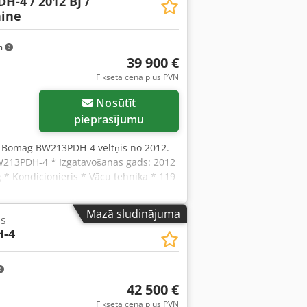
H-4 / 2012 BJ /
ine
m
39 900 €
Fiksēta cena plus PVN
Nosūtīt
pieprasījumu
, Bomag BW213PDH-4 veltņis no 2012.
 BW213PDH-4 * Izgatavošanas gads: 2012
 * Kondicionieris * Vācu tehnika * 119
ēc pieprasījuma * Cena: 39 900 EUR,
Acoyt Uiro Hoa For more questions
Mazā sludinājuma
is
mācija ir bez garantijas; iespējamas
-4
42 500 €
Fiksēta cena plus PVN