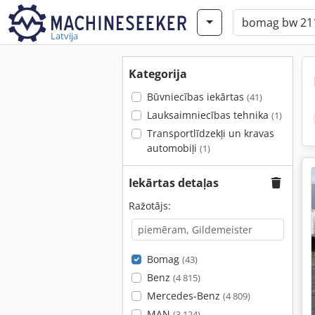
Latvija
Kategorija
Būvniecības iekārtas
(41)
Lauksaimniecības tehnika
(1)
Transportlīdzekļi un kravas
automobiļi
(1)
Iekārtas detaļas
Ražotājs:
Bomag
(43)
Benz
(4 815)
Mercedes-Benz
(4 809)
MAN
(3 124)