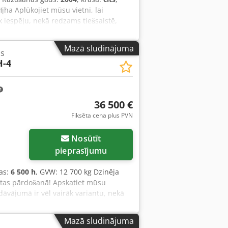
jha Aplūkojiet mūsu vietni, lai
k iespēju, nekā redzams tiešsaistē,
kārtas ir pilnībā apkalpotas un
 un mēs tos drīz vien nosūtīsim.
Mazā sludinājuma
is
 valodā. Atklājiet mūsu plašo uzticamu
-4
36 500 €
Fiksēta cena plus PVN
Nosūtīt
pieprasījumu
as:
6 500 h
, GVW: 12 700 kg Dzinēja
rtas pārdošanā! Apskatiet mūsu
edāvājumā ir vēl vairāk variantu, nekā
ekārtas ir pilnībā apkalpotas un
s, mēs tās ātri nosūtīsim.
Mazā sludinājuma
krievu valodā. Cedpfx Ajy R Uwrec Hjha