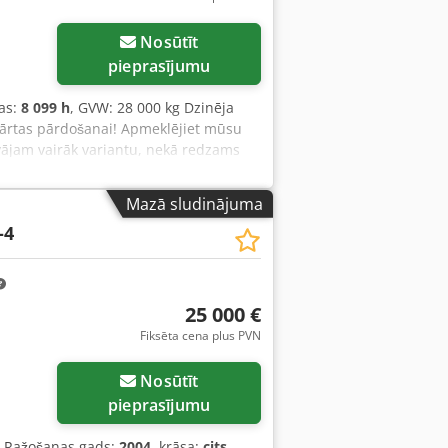
Nosūtīt
pieprasījumu
as:
8 099 h
, GVW: 28 000 kg Dzinēja
kārtas pārdošanai! Apmeklējiet mūsu
vājam vairāk variantu, nekā redzams
 iekārtas ir pilnībā apkalpotas un
 un tos nekavējoties nosūtīsim. Mēs
Mazā sludinājuma
 valodā. Chedszblcropfx Ac Hoa
-4
25 000 €
Fiksēta cena plus PVN
Nosūtīt
pieprasījumu
, Ražošanas gads:
2004
, krāsa:
cits
,