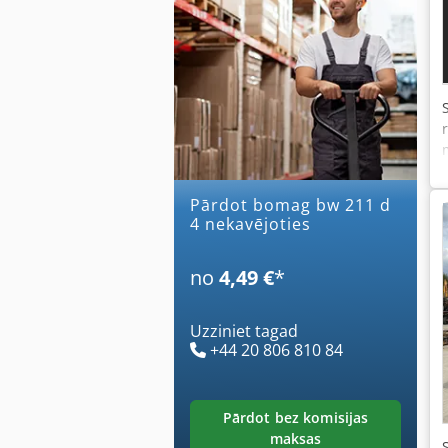
Pārdot bomag bw 211 d
4 nekavējoties
no
4,49 €
*
Uzziniet tagad
+44 20 806 810 84
pārdot bez komisijas
maksas