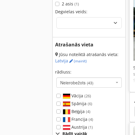
2 asis
(1)
Degvielas veids:
Atrašanās vieta
Jūsu noteiktā atrašanās vieta:
Latvija
(mainīt)
rādiuss:
Neierobežots
(43)
Vācija
(26)
Spānija
(6)
nis
Hamm 3520
Hamm 3518
Hamm 3414
Beļģija
(4)
Francija
(4)
Austrija
(1)
Rādīt vairāk