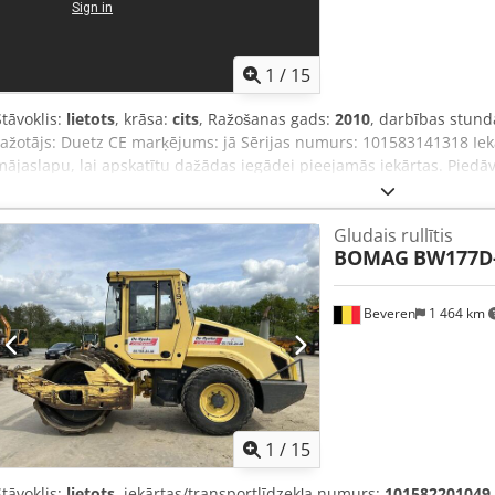
1
/
15
Stāvoklis:
lietots
, krāsa:
cits
, Ražošanas gads:
2010
, darbības stund
ražotājs: Duetz CE marķējums: jā Sērijas numurs: 101583141318 Ie
mājaslapu, lai apskatītu dažādas iegādei pieejamās iekārtas. Piedā
tiešsaistē, tāpēc jebkurā laikā droši zvaniet vai rakstiet. Visas mūsu
pārbaudītas uzticamībai. Nepieciešami attēli? Sazinieties ar mums,
Gludais rullītis
esam pieejami nīderlandiešu, angļu, franču, vācu, spāņu un krievu
BOMAG
BW177D
Izvēlieties no mūsu plašā uzticamu iekārtu klāsta.
Beveren
1 464 km
1
/
15
Stāvoklis:
lietots
, iekārtas/transportlīdzekļa numurs:
101582201049