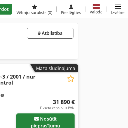
rdot
Valoda
Vēlmju saraksts
(0)
Pieslēgties
Izvēlne
Atbilstība
Mazā sludinājuma
3 / 2001 / nur
ontrol
m
31 890 €
Fiksēta cena plus PVN
Nosūtīt
pieprasījumu