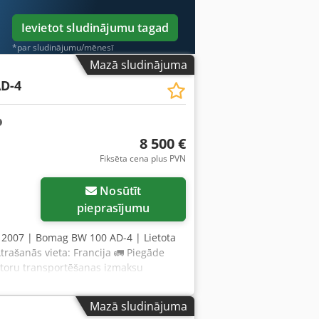
s iespējas? Mūsu platformā pieejami
Ievietot sludinājumu tagad
*par sludinājumu/mēnesī
Mazā sludinājuma
D-4
8 500 €
Fiksēta cena plus PVN
Nosūtīt
pieprasījumu
, 2007 | Bomag BW 100 AD-4 | Lietota
ašanās vieta: Francija 🚛 Piegāde
atoru transportēšanas izmaksu
. Samaksa pie piegādes pieejama par
tkarīgs eksperts 43 pārbaudes punkti,
Mazā sludinājuma
ektora komentārs: Laba mašīna, ir daži