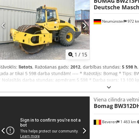
BOMAG
BW213PD
Deutsche Masch
Neumünster
972 k
1
/
15
Stāvoklis:
lietots
, Ražošanas gads:
2012
, darbības stundas:
5 598 h
gada ar tikai 5 598 darba stundām! ---- * Ražotājs: Bomag * Tips:
* Nolasītās darba stundas: apmēram 5 598 * Darba svars: 13 100 kg
kW * Deutz dīzeļdzinējs * Papildu fotogrāfijas un video pieejami p
neto + 19% PVN ---- Papildu jautājumiem, lūdzu, zvaniet: Chedpfx 
Viena cilindra veltn
please call: Erik Kortum: WhatsApp Kai Kortum: WhatsApp Visa infor
Bomag
BW312DH
kļūdas vai starppārdošana.
Beveren
1 463 km