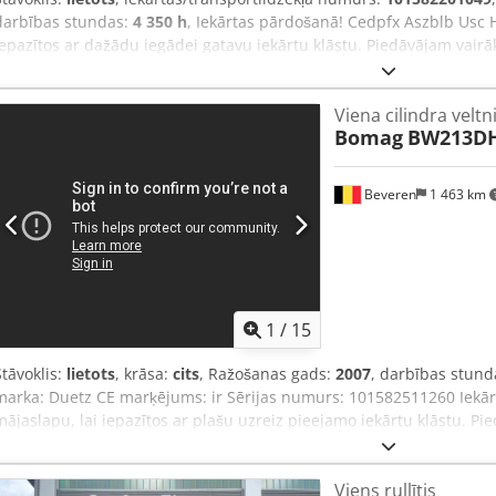
darbības stundas:
4 350 h
, Iekārtas pārdošanā! Cedpfx Aszblb Usc H
iepazītos ar dažādu iegādei gatavu iekārtu klāstu. Piedāvājam vairā
tāpēc droši zvaniet vai rakstiet e-pastu jebkurā laikā. Visas mūsu ie
pārbaudītas uzticamībai. Nepieciešami attēli? Sazinieties ar mums,
Viena cilindra veltn
Sniedzam atbalstu holandiešu, angļu, franču, vācu, spāņu un krievu
Bomag
BW213DH
iekārtu klāstu.
Beveren
1 463 km
1
/
15
Stāvoklis:
lietots
, krāsa:
cits
, Ražošanas gads:
2007
, darbības stund
marka: Duetz CE marķējums: ir Sērijas numurs: 101582511260 Iekā
mājaslapu, lai iepazītos ar plašu uzreiz pieejamo iekārtu klāstu. Pi
redzams tiešsaistē – zvaniet vai rakstiet jebkurā laikā. Visas mūsu i
pārbaudītas uzticamībai. Nepieciešamas bildes? Sazinieties ar mum
Viens rullītis
Konsultācijas sniedzam holandiešu, angļu, franču, vācu, spāņu un 