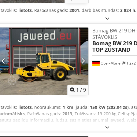
Stāvoklis:
lietots
, Ražošanas gads:
2001
, darbības stundas:
3 824 h
,
Bomag BW 219 DH-4 
STĀVOKLIS
Bomag
BW 219 D
TOP ZUSTAND
Ober-Mörlen
1 272
1
/
9
Stāvoklis:
lietots
, nobraukums:
1 km
, jauda:
150 kW (203,94 zs)
, as
automātisks
, Ražošanas gads:
2013
, Tukšsvars: 19 200 kg Celtspēja
iegūtu papildu informāciju, lūdzu, sazinieties ar Emal Jaweed. W
gads: 2013, darba stundas: 6 523 h, garums: 6 000 mm, platums: 
tukšsvars: 19 200 kg, maksimālais svars: 20 930 kg, dzinēja tips: De