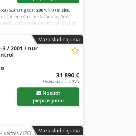
, Ražošanas gads:
2004
, krāsa:
cits
,
ni, lai iepazītos ar dažādu iegādei
istē, tāpēc droši zvaniet vai rakstiet
n pārbaudītas uzticamībai. Nepieciešami
lb Ujpfx Aarjrf Sniedzam atbalstu
Mazā sludinājuma
mūsu plašo uzticamu iekārtu klāstu.
3 / 2001 / nur
ontrol
m
31 890 €
Fiksēta cena plus PVN
Nosūtīt
pieprasījumu
Mazā sludinājuma
veltnis / IZCILS