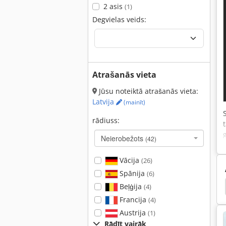
2 asis
(1)
Degvielas veids:
Atrašanās vieta
Jūsu noteiktā atrašanās vieta:
Latvija
(mainīt)
rādiuss:
Neierobežots
(42)
Vācija
(26)
Spānija
(6)
nis
Hamm 3520
Hamm 3518
Hamm 3414
Beļģija
(4)
Francija
(4)
Austrija
(1)
Rādīt vairāk