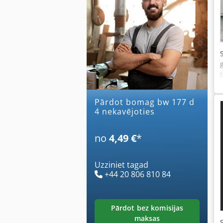
Pārdot bomag bw 177 d
4 nekavējoties
no
4,49 €
*
Uzziniet tagad
+44 20 806 810 84
pārdot bez komisijas
maksas