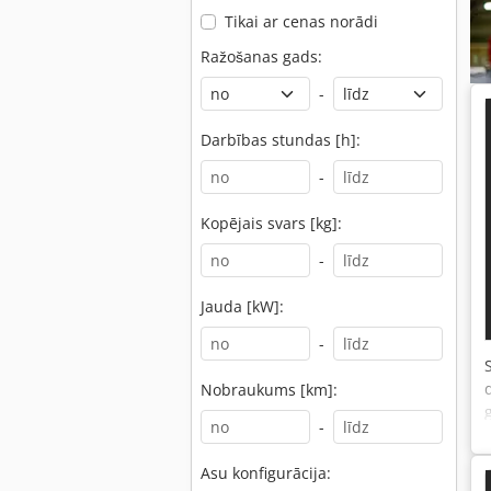
Tikai ar cenas norādi
Ražošanas gads:
-
Darbības stundas [h]:
(
-
Kopējais svars [kg]:
-
Jauda [kW]:
-
Nobraukums [km]:
-
Asu konfigurācija: