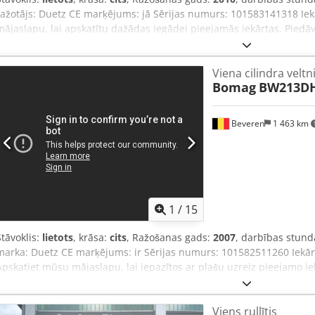
ražotājs: Duetz CE marķējums: jā Sērijas numurs: 101583141318 Ie
mājaslapu, lai apskatītu dažādas iegādei pieejamās iekārtas. Piedā
tiešsaistē, tāpēc jebkurā laikā droši zvaniet vai rakstiet. Visas mūsu
pārbaudītas uzticamībai. Nepieciešami attēli? Sazinieties ar mums,
Viena cilindra veltn
Csdezblcropfx Aarerf Mēs esam pieejami nīderlandiešu, angļu, fran
Bomag
BW213DH
Izvēlieties no mūsu plašā uzticamu iekārtu klāsta.
Beveren
1 463 km
1
/
15
Stāvoklis:
lietots
, krāsa:
cits
, Ražošanas gads:
2007
, darbības stund
marka: Duetz CE marķējums: ir Sērijas numurs: 101582511260 Iekār
Apskatiet mūsu mājaslapu, lai iepazītos ar plašu uzreiz pieejamo iek
variantu, nekā redzams tiešsaistē – zvaniet vai rakstiet jebkurā laikā
apkalpotas un pārbaudītas uzticamībai. Nepieciešamas bildes? Sazi
Viens rullītis
nosūtīsim. Konsultācijas sniedzam holandiešu, angļu, franču, vācu,