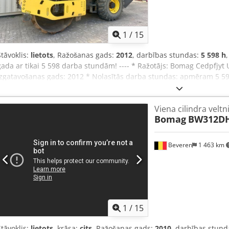
1
/
15
Stāvoklis:
lietots
, Ražošanas gads:
2012
, darbības stundas:
5 598 h
gada ar tikai 5 598 darba stundām! ---- * Ražotājs: Bomag Cedpfjyt 
Izgatavošanas gads: 2012 * Nolasītās darba stundas: apmēram 5 598
Kondicionieris * Vācu tehnika * 119 kW * Deutz dīzeļdzinējs * Papil
pieprasījuma * Cena: 39 900 EUR, neto + 19% PVN ---- Papildu jautā
Viena cilindra veltn
questions please call: Erik Kortum: WhatsApp Kai Kortum: WhatsApp 
Bomag
BW312DH
iespējamas kļūdas vai starppārdošana.
Beveren
1 463 km
1
/
15
Stāvoklis:
lietots
, krāsa:
cits
, Ražošanas gads:
2010
, darbības stund