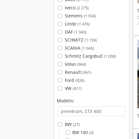
Iveco
(2 275)
Siemens
(1 934)
Linde
(1 476)
DAF
(1 343)
SCHMITZ
(1 159)
SCANIA
(1 043)
Schmitz Cargobull
(1 008)
Volvo
(964)
Renault
(961)
Ford
(826)
VW
(817)
Modelis:
BW
(27)
BW 100
(6)