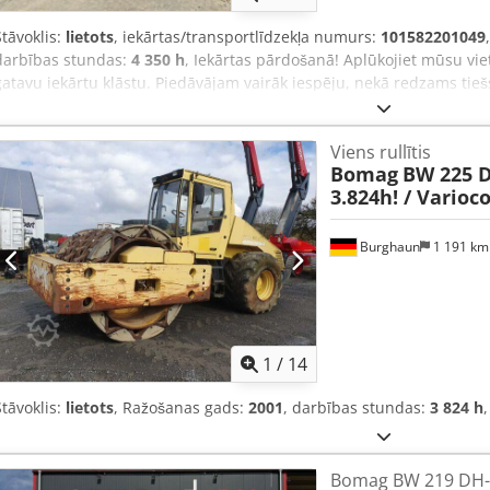
Stāvoklis:
lietots
, iekārtas/transportlīdzekļa numurs:
101582201049
darbības stundas:
4 350 h
, Iekārtas pārdošanā! Aplūkojiet mūsu viet
gatavu iekārtu klāstu. Piedāvājam vairāk iespēju, nekā redzams tiešsa
e-pastu jebkurā laikā. Visas mūsu iekārtas ir pilnībā apkalpotas u
attēli? Sazinieties ar mums, un mēs tos drīz vien nosūtīsim. Cjdozb
Viens rullītis
holandiešu, angļu, franču, vācu, spāņu un krievu valodā. Atklājiet 
Bomag
BW 225 D-
3.824h! / Varioc
Burghaun
1 191 k
1
/
14
Stāvoklis:
lietots
, Ražošanas gads:
2001
, darbības stundas:
3 824 h
,
Bomag BW 219 DH-4 