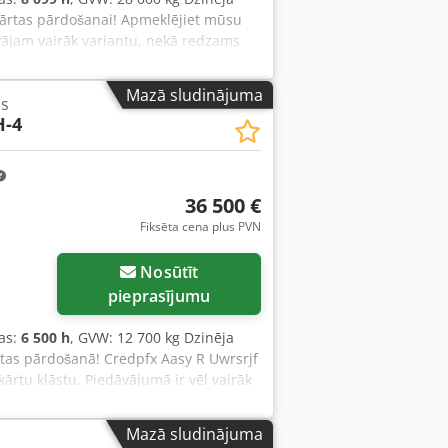
kārtas pārdošanai! Apmeklējiet mūsu
vājam vairāk variantu, nekā redzams
 iekārtas ir pilnībā apkalpotas un
 un tos nekavējoties nosūtīsim.
Mazā sludinājuma
is
ču, vācu, spāņu un krievu valodā.
-4
36 500 €
Fiksēta cena plus PVN
Nosūtīt
pieprasījumu
as:
6 500 h
, GVW: 12 700 kg Dzinēja
tas pārdošanā! Credpfx Aasy R Uwrsrjf
ārtu klāstu. Piedāvājumā ir vēl vairāk
. Visas mūsu iekārtas ir pilnībā
nieties ar mums, mēs tās ātri
Mazā sludinājuma
 spāņu un krievu valodā. Atklājiet mūsu