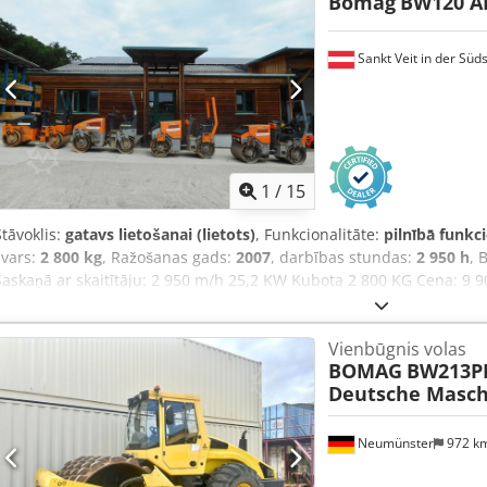
Bomag
BW120 A
īpašniekiem un operatoriem.
Sankt Veit in der Süd
1
/
15
Stāvoklis:
gatavs lietošanai (lietots)
, Funkcionalitāte:
pilnībā funkc
svars:
2 800 kg
, Ražošanas gads:
2007
, darbības stundas:
2 950 h
, 
Saskaņā ar skaitītāju: 2 950 m/h 25,2 KW Kubota 2 800 KG Cena: 9
gads: 2005 Codpfx Aajzc Iyvjrorf Saskaņā ar skaitītāju: 6 594 m/h 2
bez PVN Hamm HD 10 Izl. gads: 2006 Saskaņā ar skaitītāju: 4 356 m
Vienbūgnis volas
800,-- bez PVN Hamm HD 10 Izl. gads: 2006 Saskaņā ar skaitītāju: 
BOMAG
BW213PD
8 800,-- bez PVN Pieejama arī izdevīga piegāde!
Deutsche Masch
Neumünster
972 k