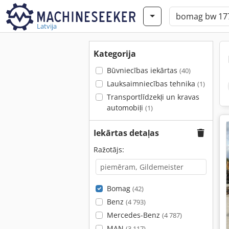
Latvija
Kategorija
Būvniecības iekārtas
(40)
Lauksaimniecības tehnika
(1)
Transportlīdzekļi un kravas
automobiļi
(1)
Iekārtas detaļas
Ražotājs:
Bomag
(42)
Benz
(4 793)
Mercedes-Benz
(4 787)
MAN
(3 117)