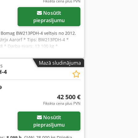
Fiksēta cena plus PVN
Nosūtīt
pieprasījumu
, Bomag BW213PDH-4 veltņis no 2012.
Uirjx Aarorf * Tips: BW213PDH-4 *
 * Darba svars: 13 100 kg *
du fotogrāfijas un video pieejami pēc
jumiem, lūdzu, zvaniet: For more
Mazā sludinājuma
is
Visa informācija ir bez garantijas;
-4
42 500 €
Fiksēta cena plus PVN
Nosūtīt
pieprasījumu
as:
8 099 h
, GVW: 28 000 kg Dzinēja