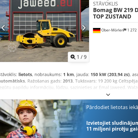
STĀVOKLIS
Bomag
BW 219 D
TOP ZUSTAND
Ober-Mörlen
1 272
1
/
9
Stāvoklis:
lietots
, nobraukums:
1 km
, jauda:
150 kW (203,94 zs)
, as
automātisks
, Ražošanas gads:
2013
, Tukšsvars: 19 200 kg Celtspēja
iegūtu papildu informāciju, lūdzu, sazinieties ar Emal Jaweed. W
gads: 2013, darba stundas: 6 523 h, garums: 6 000 mm, platums: 
tukšsvars: 19 200 kg, maksimālais svars: 20 930 kg, dzinēja tips: De
kW / 204 ZS, nominālie apgriezieni: 2 200 apgr./min, riepu izmērs: 
Pārdodiet lietotas iek
braukšanas ātrums: 13 km/h, EasyDrive (hidrostatiskais piedziņas p
stūrēšana, regulējama vibrācijas intensitāte, avārijas apturēšanas 
Izvietojiet sludināju
apgaismojums, brīdinājuma mirgojošā gaisma, ROPS/FOBS drošības 
11 miljoni pircēju
gai
skaļruņu sistēma, LCD displejs, apsilde, vācu tehnika / IZCILS STĀV