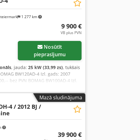
D-4
steiermark
1 277 km
9 900 €
VB plus PVN
Nosūtīt
pieprasījumu
ionāls
, jauda:
25 kW (33,99 zs)
, tukšais
BOMAG BW120AD-4 Izl. gads: 2007
 900,-- bez PVN BOMAG BW100AD-4 Izl.
5,2 KW Kubota 2 600 KG Cena: 8 800,--
/h 20,1 KW Deutz 2 450 KG Cena: 8
Mazā sludinājuma
7 771 m/h 20,1 KW Deutz 2 450 KG Cena:
H-4 / 2012 BJ /
ine
m
39 900 €