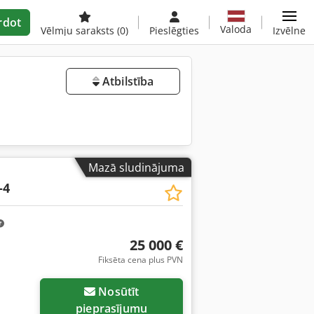
rdot
Valoda
Vēlmju saraksts
(0)
Pieslēgties
Izvēlne
Atbilstība
Mazā sludinājuma
-4
25 000 €
Fiksēta cena plus PVN
Nosūtīt
pieprasījumu