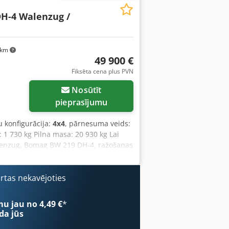
H-4 Walenzug /
 km
49 900 €
Fiksēta cena plus PVN
Nosūtīt
pieprasījumu
u konfigurācija:
4x4
, pārnesuma veids:
: 1 730 kg Pilna masa: 20 930 kg Lai
alzenzug, Bomag BW 219 DH-4, ražošanas
2 300 mm, augstums: 3 020 mm,
utz TCD 2012 L06, dzinēja jauda: 150
800/60 R24 10.9, maksimālais
ārtas nekavējoties
ārnesums) (SN), hidrostatiska šarnīra
slēdzis, darba apgaismojums, ceļa
mu jau no 4,49 €
*
kabīne, radio ar Bluetooth/USB,
da jūs
OKLIS Cits: * Piedāvājam vairāk nekā