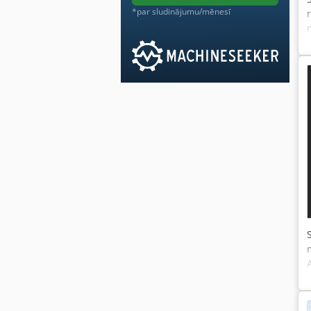
*par sludinājumu/mēnesī