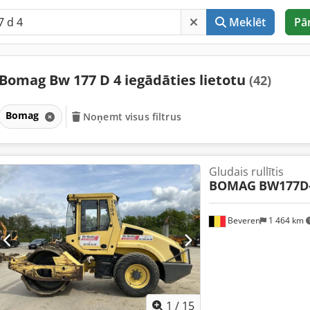
Meklēt
Pā
Bomag Bw 177 D 4 iegādāties lietotu
(42)
Bomag
Noņemt visus filtrus
Gludais rullītis
BOMAG
BW177D
Beveren
1 464 km
1
/
15