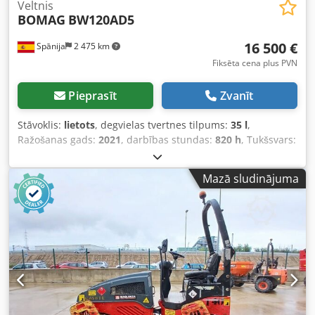
Veltnis
BOMAG
BW120AD5
16 500 €
Spānija
2 475 km
Fiksēta cena plus PVN
Pieprasīt
Zvanīt
Stāvoklis:
lietots
, degvielas tvertnes tilpums:
35 l
,
Ražošanas gads:
2021
, darbības stundas:
820 h
, Tukšsvars:
2 700 kg Izmēri (G x P x A): 253 x 127 x 257 cm Codpoy Iz A
Asfx Agleha
Mazā sludinājuma