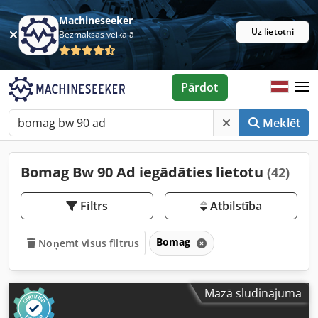
Machineseeker
Uz lietotni
Bezmaksas veikalā
Pārdot
Meklēt
Bomag Bw 90 Ad iegādāties lietotu
(42)
Filtrs
Atbilstība
Bomag
Noņemt visus filtrus
Mazā sludinājuma