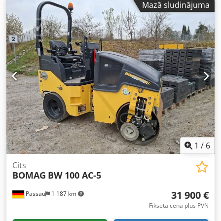
Mazā sludinājuma
1
/
6
Cits
BOMAG
BW 100 AC-5
31 900 €
Passau
1 187 km
Fiksēta cena plus PVN