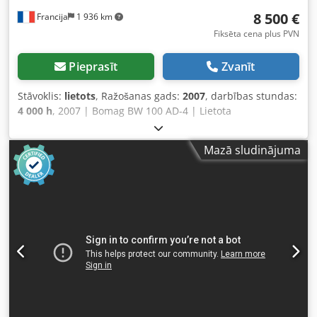
8 500 €
Francija
1 936 km
Fiksēta cena plus PVN
Pieprasīt
Zvanīt
Stāvoklis:
lietots
, Ražošanas gads:
2007
, darbības stundas:
4 000 h
, 2007 | Bomag BW 100 AD-4 | Lietota
dubultvārpstas ceļa vālce | 4000 stundas 📍Atrašanās
vieta: Francija 🚛 Piegāde pieejama uz jūsu norādīto
Mazā sludinājuma
galamērķi – Izmantojiet mūsu piegādes kalkulatoru, lai
aprēķinātu transporta izmaksas! 💰 Pērciet tagad par 8 500
EUR vai izteiciet savu piedāvājumu. Apmaksa pie piegādes
iespējama par pieejamu maksu (pakļauts
apstiprinājumam)* 👷‍♂️ Neatkarīga eksperta pārbaudīta 44
pārbaudes punkti: 42 apstiprināti ✅ 2 nepilnības ℹ️ 0 kļūdu
⚠️ 📌 Inspektora komentārs: Iekārta labā stāvoklī. Skaitītājs
ir nomainīts, tāpēc norādītās 200 stundas nav reālas, taču
viss darbojas labi un nav nekādu problēmu. 📄 Vēlaties
apskatīt pilnu pārbaudes ziņojumu, papildu fotoattēlus vai
video? Padoms: norādi "40959 Equippo" bieži izmanto,