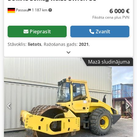
platformā.
6 000 €
Passau
1 187 km
Fiksēta cena plus PVN
Pieprasīt
Zvanīt
Stāvoklis:
lietots
, Ražošanas gads:
2021
,
Mazā sludinājuma