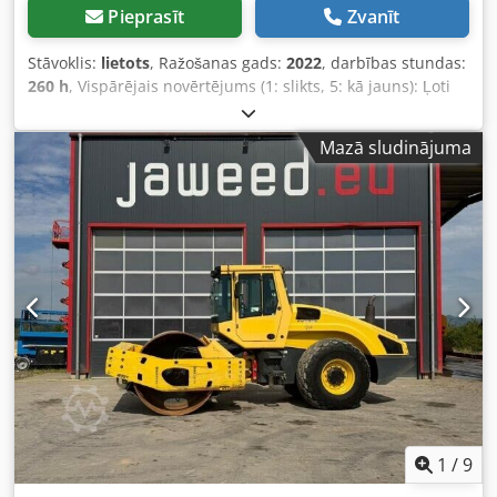
Pieprasīt
Zvanīt
Stāvoklis:
lietots
, Ražošanas gads:
2022
, darbības stundas:
260 h
, Vispārējais novērtējums (1: slikts, 5: kā jauns): Ļoti
labs. ---- Jauna UVV sertifikācija – nekavējoties gatavs
lietošanai. Csdpfszkzznsx Aglsha Apmēram 260 darba
Mazā sludinājuma
stundas – darba svars 2400 kg – darba platums 1000 mm –
Kubota dīzeļmotors, atbilst Stage V / TIER4f standartiem –
četri gumijas riteņi ar gludu riepu aizmugurē –
hidrostatiskā piedziņa un vibrācijas sistēma – 2 skrāpji
katrai riepai, ar atsperes iestādi un atliecamu konstrukciju
– spiediena smidzināšana ar intervāla regulēšanu –
daudzfunkcionāls vadības svira – daudzfunkcionāls
displejs, ieskaitot darba stundu skaitītāju – ūdens līmeņa
indikators – AVĀRIJAS STOP – inteliģenta vibrācijas kontrole
– integrēts uzglabāšanas nodalījums – regulējams vadītāja
sēdeklis – sēdekļa kontakta slēdzis – aizsardzība pret
vandālismu – 12 V kontaktligzda – darba apgaismojums
priekšā/aizmugurē – atpakaļgaitas brīdinājuma ierīce –
aizslēdzams motora pārsegs, izgatavots no
1
/
9
kompozītmateriāla – cinkotas stiprinājumu cilpas – vienas