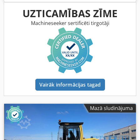
cm Chedpfx Aex Sqhijglja Dzinēja tips: Deutz DEUTZ
TCD4.1 L-4
UZTICAMĪBAS ZĪME
Machineseeker sertificēti tirgotāji
Vairāk informācijas tagad
Mazā sludinājuma