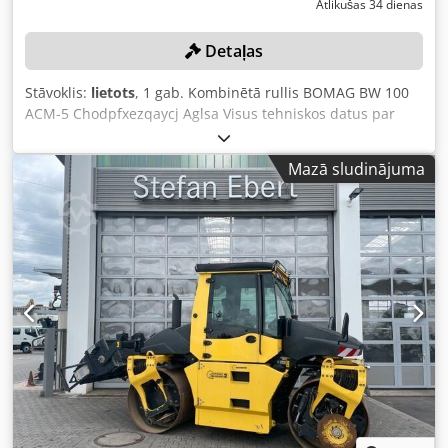
Atlikušas 34 dienas
Detaļas
Stāvoklis:
lietots
, 1 gab. Kombinētā rullis BOMAG BW 100
ACM-5 Chodpfxezqaycj Aglsa Visus tehniskos datus par
izsoles objektu varat atrast sadaļā “Dokumenti” PDF
formātā, ko varat lejupielādēt! Krāsa: kā attēlā, atbilstoši
Mazā sludinājuma
attēliem un apskatei. Stāvoklis: lietots.