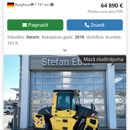
64 890 €
Burghaun
1 191 km
Fiksēta cena plus PVN
Pieprasīt
Zvanīt
Stāvoklis:
lietots
, Ražošanas gads:
2018
, darbības stundas:
731 h
,
Mazā sludinājuma