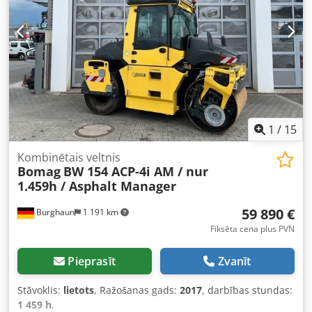
1
/
15
Kombinētais veltnis
Bomag
BW 154 ACP-4i AM / nur
1.459h / Asphalt Manager
59 890 €
Burghaun
1 191 km
Fiksēta cena plus PVN
Pieprasīt
Zvanīt
Stāvoklis:
lietots
, Ražošanas gads:
2017
, darbības stundas:
1 459 h
,