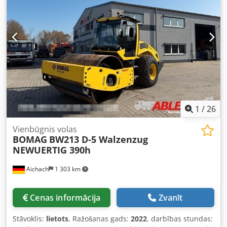
1
/
26
Vienbūgnis volas
BOMAG
BW213 D-5 Walzenzug
NEWUERTIG 390h
Aichach
1 303 km
Cenas informācija
Zvanīt
Stāvoklis:
lietots
, Ražošanas gads:
2022
, darbības stundas: