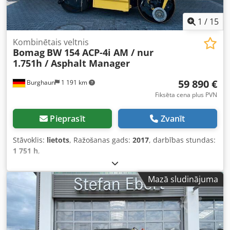
1
/
15
Kombinētais veltnis
Bomag
BW 154 ACP-4i AM / nur
1.751h / Asphalt Manager
59 890 €
Burghaun
1 191 km
Fiksēta cena plus PVN
Pieprasīt
Zvanīt
Stāvoklis:
lietots
, Ražošanas gads:
2017
, darbības stundas:
1 751 h
,
Mazā sludinājuma