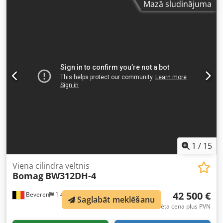
Mazā sludinājuma
1
/
15
Viena cilindra veltnis
Bomag
BW312DH-4
42 500 €
Beveren
1 463 km
Saglabāt meklēšanu
Fiksēta cena plus PVN