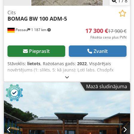
1
/
8
Cits
BOMAG
BW 100 ADM-5
17 300 €
Passau
1 187 km
17 900 €
Fiksēta cena plus PVN
Pieprasīt
Zvanīt
Stāvoklis:
lietots
, Ražošanas gads:
2022
, Vispārējais
novērtējums (1: slikts, 5: kā jauns): Ļoti labs. Chsdpfx
Agezkzzheloa ---- UVV – jauns!
Mazā sludinājuma