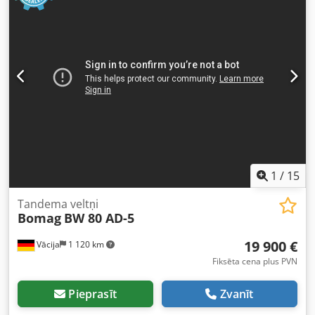
1
/
15
Tandema veltņi
Bomag
BW 80 AD-5
19 900 €
Vācija
1 120 km
Fiksēta cena plus PVN
Pieprasīt
Zvanīt