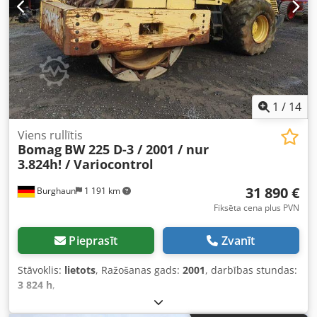
1
/
14
Viens rullītis
Bomag
BW 225 D-3 / 2001 / nur
3.824h! / Variocontrol
31 890 €
Burghaun
1 191 km
Fiksēta cena plus PVN
Pieprasīt
Zvanīt
Stāvoklis:
lietots
, Ražošanas gads:
2001
, darbības stundas:
3 824 h
,