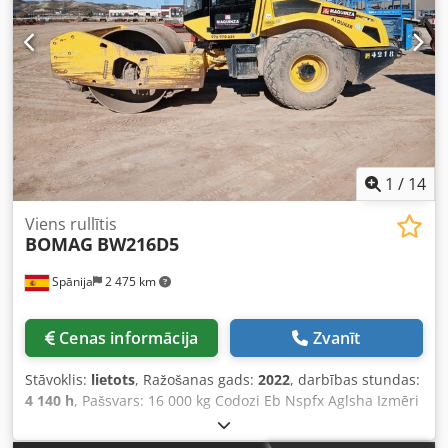
1
/
14
Viens rullītis
BOMAG
BW216D5
Spānija
2 475 km
Cenas informācija
Zvanīt
Stāvoklis:
lietots
, Ražošanas gads:
2022
, darbības stundas:
4 140 h
, Pašsvars: 16 000 kg Codozi Eb Nspfx Aglsha Izmēri
(garums x platums x augstums): 622 x 230 x 299 cm