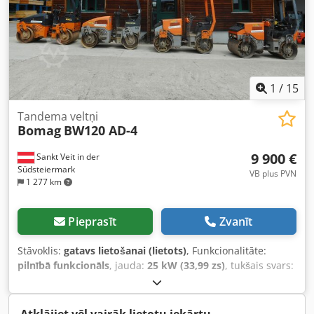
1
/
15
Tandema veltņi
Bomag
BW120 AD-4
9 900 €
Sankt Veit in der
Südsteiermark
VB plus PVN
1 277 km
Pieprasīt
Zvanīt
Stāvoklis:
gatavs lietošanai (lietots)
, Funkcionalitāte:
pilnībā funkcionāls
, jauda:
25 kW (33,99 zs)
, tukšais svars:
2 800 kg
, Ražošanas gads:
2007
, darbības stundas:
2 950
h
, BOMAG BW120AD-4 Izl. gads: 2007 Saskaņā ar skaitītāju:
2 950 m/h 25,2 KW Kubota 2 800 KG Cena: 9 900,-- bez PVN