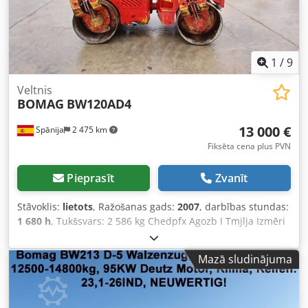
1
/
9
Veltnis
BOMAG
BW120AD4
13 000 €
Spānija
2 475 km
Fiksēta cena plus PVN
Pieprasīt
Zvanīt
Stāvoklis:
lietots
, Ražošanas gads:
2007
, darbības stundas:
1 680 h
, Tukšsvars: 2 586 kg Chedpfx Agozb I Tmjlja Izmēri
(G x P x A): 248 x 128 x 180 cm
Mazā sludinājuma