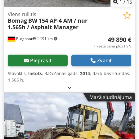
1
/
15
Viens rullītis
Bomag
BW 154 AP-4 AM / nur
1.565h / Asphalt Manager
49 890 €
Burghaun
1 191 km
Fiksēta cena plus PVN
Pieprasīt
Zvanīt
Stāvoklis:
lietots
, Ražošanas gads:
2014
, darbības stundas:
1 565 h
,
Mazā sludinājuma