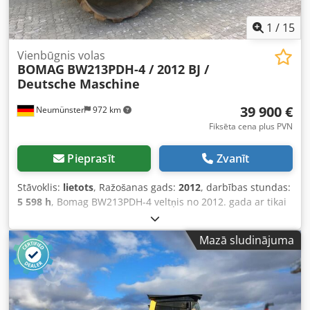
1
/
15
Vienbūgnis volas
BOMAG
BW213PDH-4 / 2012 BJ /
Deutsche Maschine
39 900 €
Neumünster
972 km
Fiksēta cena plus PVN
Pieprasīt
Zvanīt
Stāvoklis:
lietots
, Ražošanas gads:
2012
, darbības stundas:
5 598 h
, Bomag BW213PDH-4 veltņis no 2012. gada ar tikai
5 598 darba stundām! ---- * Ražotājs: Bomag * Tips:
BW213PDH-4 * Izgatavošanas gads: 2012 * Nolasītās darba
Mazā sludinājuma
stundas: apmēram 5 598 * Darba svars: 13 100 kg *
Kondicionieris * Vācu tehnika * 119 kW * Deutz
dīzeļdzinējs * Papildu fotogrāfijas un video pieejami pēc
pieprasījuma * Cena: 39 900 EUR, neto + 19% PVN ----
Papildu jautājumiem, lūdzu, zvaniet: For more questions