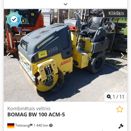
Klikšķis
1
/
11
Kombinētais veltnis
BOMAG
BW 100 ACM-5
Tettnang
1 440 km