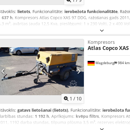
1
/
9
Stāvoklis:
lietots
, Funkcionalitāte:
ierobežota funkcionalitāte
, Raž
1 637 h
, Kompresors Atlas Copco XAS 97 DDG, ražošanas gads 2011
5,3 m³, avārijas jauda 12,5 Kva, pieslēgumi: 1 x 230 Volti, 2 x 400 Vo
pieejama vispārējā ekspluatācijas un reģistrācijas atļauja. Viena vērp
pārsega, trūkst ventilatora režģa. Dcodpfxszbiicj Anmsk
Kompresors
Atlas Copco
XAS
Magdeburg
984 k
1
/
10
Stāvoklis:
gatavs lietošanai (lietots)
, Funkcionalitāte:
ierobežota fu
darbības stundas:
1 192 h
, Aprīkojums:
kvēpu filtrs
, Kompresors A
2011, 1192 darba stundas, tilpuma plūsma 3,5 m³, rezerves elektroģ
230 V, 2 x 400 V, sērijas Nr. YA3062566B0165583, pieejama reģistrā