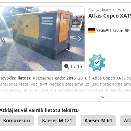
(atkarībā no apstiprinājuma)* 👷‍♂️ Neatkarīga eksperta pārbaudīts 
Gaisa kompresors
nepilnību ℹ️ 0 defektu ⚠️ 📌 Inspektora komentārs: Labi darbojošs 
Atlas Copco
XAT
izplūst no galvas vārsta. Iekārta kādu laiku nav izmantota, bet ir l
Ienmok 📄 Vēlaties apskatīt pilnu pārbaudi, papildu fotoattēlus va
Equippo" bieži tiek izmantota, lai meklētu sīkāku informāciju tiešsai
Vācija
1 120 km
mūsu pakalpojumus: ✔ Rūpīga profesionāļu veikta pārbaude ✔ Pie
atdošanas garantija ✔ Droši un elastīgi apmaksas veidi 🔄 Apsverat
platformā atrodami noderīgi rīki un resursi visiem tehnikas īpašni
1
/
15
Stāvoklis:
lietots
, Ražošanas gads:
2016
, 2016 | Atlas Copco XATS 9
Atrašanās vieta: Vācija 🚛 Piegāde pieejama uz jūsu norādīto galam
kalkulatoru, lai aprēķinātu transportēšanas izmaksas! 💰 Iegādājieti
savu cenu. Dcsdpfjy Aznzox Anmsk Norēķināšanās pie piegādes i
(atkarībā no apstiprinājuma)* 👷‍♂️ Neatkarīga eksperta veikta inspekc
✅ 0 nepilnību ℹ️ 1 problēma ⚠️ 📌 Inspektora komentārs: Displeja d
Atklājiet vēl vairāk lietotu iekārtu
elektrības funkcijas traucējumu dēļ. Problēmu paredzēts novērst, n
Kompresori
Kaeser M 121
Kaeser M 64
At
inspekcijas laikā netika pārbaudīta. Kompresors izskatās tīrs un labi
inspekcijas protokolu, papildu fotogrāfijas vai video? Padoms: Meklēj