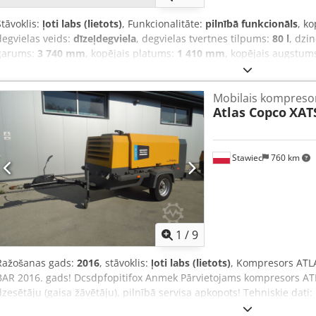
Stāvoklis:
ļoti labs (lietots)
, Funkcionalitāte:
pilnībā funkcionāls
, ko
degvielas veids:
dīzeļdegviela
, degvielas tvertnes tilpums:
80 l
, dzi
garums:
3 740 mm
, kopējais platums:
1 410 mm
, kopējais augstum
tilpuma plūsma:
318 m³/h
, darba spiediens:
7 stieple
, spiediens (m
stieple
, trokšņa līmenis:
98 dB
, Ražošanas gads:
2016
, darbības st
Mobilais kompreso
04/2025
, iekārtas/transportlīdzekļa numurs:
APP418299
, Aprīkojum
Atlas Copco
XAT
un virsbūve izgatavoti no triecienizturīga, izturīga polietilēna - In
automātiku - Instrumentu eļļotājs - Pēc izvēles kravas automašīnas D
automašīnas lodveida āķa sakabe, vilkmes ierīce augstumā regul
spiedtvertnes pārbaude saskaņā ar RL 87/404/EEK paredzēta 2026.
Stawiec
760 km
sazinieties ar mums personīgi.
1
/
9
Ražošanas gads:
2016
, stāvoklis:
ļoti labs (lietots)
, Kompresors ATL
BAR 2016. gads! Dcsdpfopitifox Anmek Pārvietojams kompresors A
dzesētāju (gaisa žāvētāju), pilnībā servisa apkopots! Tehniskie dati
spiediens: 10,3 Bar; ražošanas gads: 2016; dzinējs: JOHN DEERE n