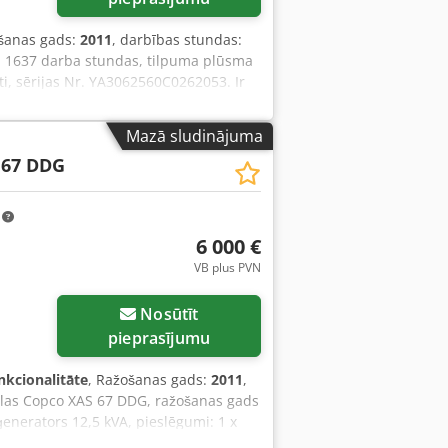
ošanas gads:
2011
, darbības stundas:
, 1637 darba stundas, tilpuma plūsma
lti, sērijas Nr. YA3062560C0262053. Ir
es ass ir saliekta, trūkst ķīļsiksnas
Mazā sludinājuma
 67 DDG
m
6 000 €
VB plus PVN
Nosūtīt
pieprasījumu
nkcionalitāte
, Ražošanas gads:
2011
,
tlas Copco XAS 67 DDG, ražošanas gads
enerators 12,5 kVA, pieslēgumi: 1 x
cija, rezerves ģeneratora izmantošanas