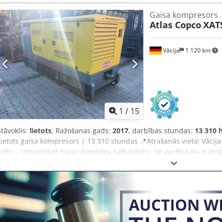
pilnībā darba kārtībā, gatavs darbam, ar garantiju. Cena bez PVN:
Gaisa kompresors
Iekārta ideālā stāvoklī! Zemāk ir saite uz video, kurā redzams iekārt
Atlas Copco
XAT
Vācija
1 120 km
1
/
15
Stāvoklis:
lietots
, Ražošanas gads:
2017
, darbības stundas:
13 310 
Lietots gaisa kompresors | 13 310 stundas 📍Atrašanās vieta: Vācij
vietu – izmantojiet mūsu piegādes kalkulatoru, lai aprēķinātu transp
par 34 500 EUR vai iesniedziet savu piedāvājumu. Apmaksa pie p
(ar iepriekšēju apstiprinājumu)* 👷‍♂️ Pārbaudījis neatkarīgs ekspe
pārbaudes punkti 15 apstiprināti ✅ 0 nepilnību ℹ️ 0 traucējumu ⚠️ 
funkcionējošs 400V kompresors, pirmajā palaišanas reizē izdalījās
problēmu. 📄 Vai vēlaties apskatīt pilnu pārbaudes protokolu, papil
Atsauce "40511 Equippo" bieži tiek izmantota, meklējot vairāk inform