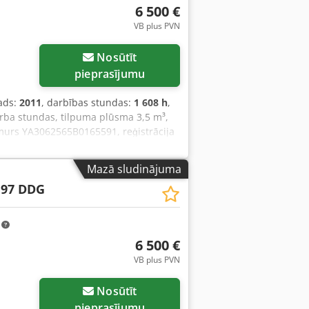
6 500 €
VB plus PVN
Nosūtīt
pieprasījumu
ads:
2011
, darbības stundas:
1 608 h
,
rba stundas, tilpuma plūsma 3,5 m³,
numurs YA3062565B0165591, reģistrācija
Mazā sludinājuma
 97 DDG
m
6 500 €
VB plus PVN
Nosūtīt
pieprasījumu