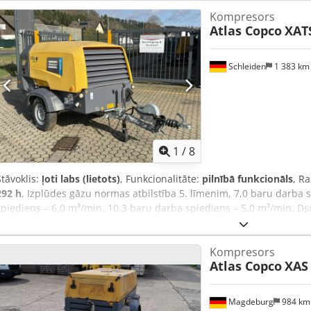
tiek lietota atsauce "40513 Equippo". 💡 Kāpēc izvēlēties šo tehnik
Kompresors
rūpīga apskate ✔ Piegāde tieši objektā ✔ Naudas atmaksas garantij
Atlas Copco
XAT
🔄 Izskatāt citas tehnikas iespējas? Mūsu platformā ir pieejami ērti r
īpašniekiem un operatoriem.
Schleiden
1 383 k
1
/
8
Stāvoklis:
ļoti labs (lietots)
, Funkcionalitāte:
pilnībā funkcionāls
, R
292 h
, Izplūdes gāzu normas atbilstība 5. līmenim, 7,0 baru darba 
spiediens – 6,0 m³/min, 10,3 baru darba spiediens – 5,0 m³/min. 
Kompresors
Atlas Copco
XAS
Magdeburg
984 k