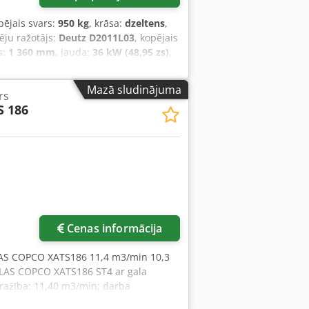
pējais svars:
950 kg
, krāsa:
dzeltens
,
nēju ražotājs:
Deutz D2011L03
, kopējais
s:
1 360 mm
, jauda:
36 kW (48,95 zs)
,
in.):
4 stieple
, spiediens (maks.):
8,5
undas:
1 190 h
, nākamā pārbaude (TÜV):
Mazā sludinājuma
rs
s:
UVV drošības pārbaude
, - Pārsegs
S 186
erces un stāvbremze ar atpakaļgaitas
IN vilkšanas cilpa vai vieglās
ējama Dsdpfx Anstwz Ezjmock Nākamā
 gada maijā Jautājumu gadījumā droši
Cenas informācija
AS COPCO XATS186 11,4 m3/min 10,3
TLAS COPCO XATS186 ST4 ar gala
: ražība: 11,40 m3/min; darba
obraukums: 1582 h; Kompresors ir