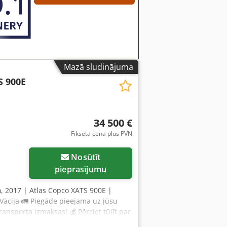
 ✔ Iespēja piegādāt uz objektu ✔
psverat citus tehnikas variantus?
m un operatoriem – viegli pieejami
Mazā sludinājuma
S 900E
34 500 €
Fiksēta cena plus PVN
Nosūtīt
pieprasījumu
h
, 2017 | Atlas Copco XATS 900E |
Vācija 🚛 Piegāde pieejama uz jūsu
ansporta izmaksas! 💰 Pērciet tūlīt par
ējama par saprātīgu papildmaksu