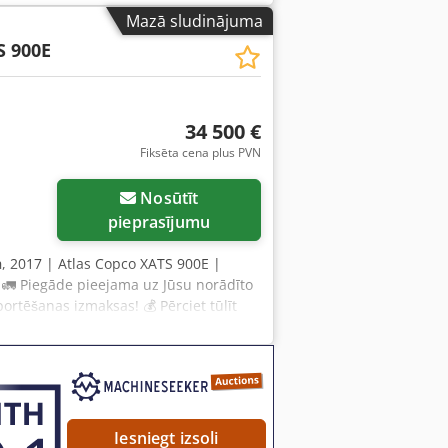
 128 500 PLN Cena ar PVN: 158 055 PLN
Mazā sludinājuma
as darbs.
S 900E
34 500 €
Fiksēta cena plus PVN
Nosūtīt
pieprasījumu
h
, 2017 | Atlas Copco XATS 900E |
a 🚛 Piegāde pieejama uz Jūsu norādīto
ortēšanas izmaksas! 💰 Pērciet tūlīt
iegādes pieejama par pieņemamu maksu
rts Dcsdpfx Aey Azn Ujnmok 15
 Inspektora komentārs: Labi
 kondensāts, pēc tam nekādu citu
du fotogrāfijas vai video? Padoms:
ācijas tiešsaistē. 💡 Kāpēc izvēlēties
Iesniegt izsoli