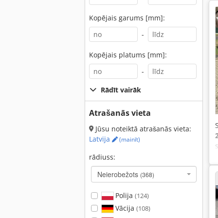
Kopējais garums [mm]:
-
Kopējais platums [mm]:
-
Rādīt vairāk
Atrašanās vieta
Jūsu noteiktā atrašanās vieta:
Latvija
(mainīt)
rādiuss:
Neierobežots
(368)
Polija
(124)
Vācija
(108)