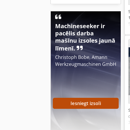
Machineseeker ir
pacēlis darba
mašīnu izsoles jaunā
līmenī.
Christoph Bobe, Amann
Werkzeugmaschinen GmbH
Iesniegt izsoli