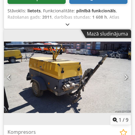
Stāvoklis:
lietots
, Funkcionalitāte:
pilnībā funkcionāls
,
Ražošanas gads:
2011
, darbības stundas:
1 608 h
, Atlas
Copco XAS 67 DDG kompresors, ražošanas gads 2011, 1608
darba stundas, tilpuma plūsma 3,5 m³, ārkārtas jauda 12,5
Mazā sludinājuma
kVA, pieslēgumi: 1 x 230 V, 2 x 400 V, sērijas numurs
YA3062565B0165591, reģistrācija ir pieejama.
Dcodpfszbiivjx Ah Sek
1
/
9
Kompresors