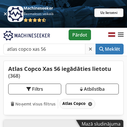
Machineseeker
Uz lietotni
Bezmaksas veikalā
Pārdot
Meklēt
Atlas Copco Xas 56 iegādāties lietotu
(368)
Filtrs
Atbilstība
Atlas Copco
Noņemt visus filtrus
Mazā sludinājuma