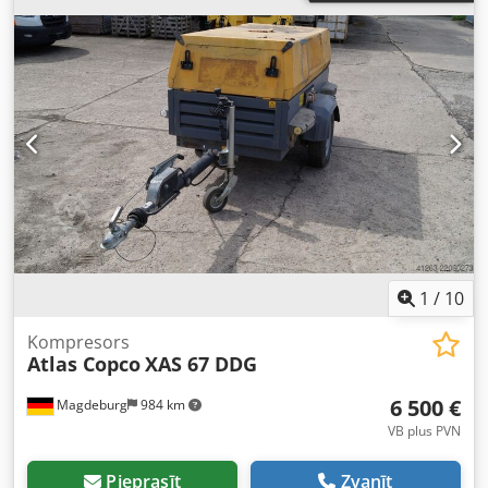
1
/
10
Kompresors
Atlas Copco
XAS 67 DDG
6 500 €
Magdeburg
984 km
VB plus PVN
Pieprasīt
Zvanīt