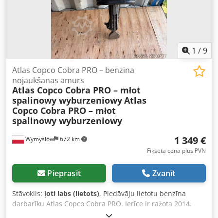
1
/
9
Atlas Copco Cobra PRO – benzīna
nojaukšanas āmurs
Atlas Copco Cobra PRO – młot
spalinowy wyburzeniowy
Atlas
Copco Cobra PRO – młot
spalinowy wyburzeniowy
1 349 €
Wymysłów
672 km
Fiksēta cena plus PVN
Pieprasīt
Zvanīt
Stāvoklis:
ļoti labs (lietots)
, Piedāvāju lietotu benzīna
darbarīku Atlas Copco Cobra PRO. Ierīce ir ražota 2014.
gadā un izgatavota Zviedrijā. Cobra PRO ir profesionāls