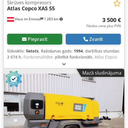
Skrūves kompresors
Atlas Copco
XAS 55
3 500 €
Haus im Ennstal
1 283 km
Fiksēta cena plus PVN
Pieprasīt
Zvanīt
Stāvoklis:
lietots
, Ražošanas gads:
1994
, darbības stundas:
2 674 h
, Funkcionalitāte:
pilnībā funkcionāls
, Atlas Copco
XAS 55 būvkompresors / skrūvju kompresors - izlaiduma
gads 1994 - t.sk. piederumi Komercpārdošana: mobils
Mazā sludinājuma
Atlas Copco būvkompresors pilnā komplektācijā!
Pārdošanā ir uzticams un izturīgs skrūvju kompresors no
kvalitatīva ražotāja Atlas Copco, modelis XAS 55. Iekārta
piederējusi Fischer Bau GmbH autoparkam, tā uzstādīta uz
praktiskas vienass piekabes ar vilkšanas stieni un ir gatava
tūlītējai lietošanai būvlaukumā. Tehniskie dati un iekārtas
informācija (saskaņā ar identifikācijas plāksni un
instrumentiem): Ražotājs: Atlas Copco Modelis: XAS 55
Izlaiduma gads: 1994 Nostrādātās stundas: 2.674,5