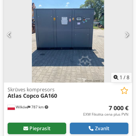
(GAISA/ŪDENS) gaiss UZ UZGLABĀTĀJAS nē
DOKUMENTĀCIJA nē Dedpfx Aozq An Neh Ssck
PIEVIENOJUMS 2 1/2 JAUNS/LIETOTS LIETOTS
1
/
8
Skrūves kompresors
Atlas Copco
GA160
7 000 €
Wilków
787 km
EXW Fiksēta cena plus PVN
Pieprasīt
Zvanīt