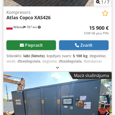
1
/
7
Kompresors
Atlas Copco
XAS426
15 900 €
Wilków
787 km
EXW VB plus PVN
Pieprasīt
Zvanīt
Stāvoklis:
labi (lietots)
, kopējais svars:
5 100 kg
, degvielas
veids:
dīzeļdegviela
, degviela:
dīzeļdegviela
, Ražošanas
gads:
2005
, RAŽOTĀJS - ATLASCOPCO Dcsdpfst Srw Aex Ah
Ssk MODELIS - XAS426 SĒRIJAS NUMURS - YA3-062854-
Mazā sludinājuma
50542371 IZGATAVOŠANAS GADS - 2005 JAUDA (kW) - 166
RAŽĪBA (m3/min) - 25 SPIEDIENS (bar) - 7