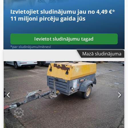
pēcapstrādes sodrēju filtrs SMF-MR. Dodpfx Ahev Rbufo
Seck
Izvietojiet sludinājumu jau no 4,49 €
*
11 miljoni pircēju
gaida jūs
Ievietot sludinājumu tagad
*par sludinājumu/mēnesī
Mazā sludinājuma