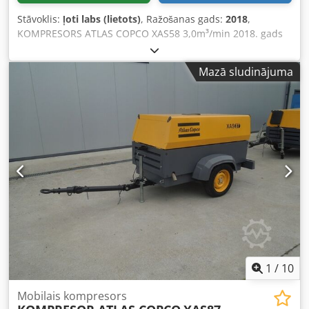
Stāvoklis:
ļoti labs (lietots)
, Ražošanas gads:
2018
,
KOMPRESORS ATLAS COPCO XAS58 3,0m³/min 2018. gads
Dīzeļkompresors ATLAS COPCO XAS 58, pēc servisa.
Tehniskie dati: - Ražība: 3,00 m³/min; Dsdpfxjtyk Svj Ah
Mazā sludinājuma
Sock - Darba spiediens: 7 Bar; - Izgatavošanas gads: 2018; -
Dzinējs: KUBOTA - Nobraukums: 681 stundas! Kompresors
pilnībā darba kārtībā. Cena (bez PVN): 39 500 PLN Cena (ar
PVN): 48 585 PLN Zemāk redzama saite uz video, kurā
parādīts iekārtas darbs.
1
/
10
Mobilais kompresors