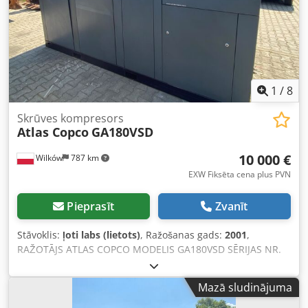
1
/
8
Skrūves kompresors
Atlas Copco
GA180VSD
10 000 €
Wilków
787 km
EXW Fiksēta cena plus PVN
Pieprasīt
Zvanīt
Stāvoklis:
ļoti labs (lietots)
, Ražošanas gads:
2001
,
RAŽOTĀJS ATLAS COPCO MODELIS GA180VSD SĒRIJAS NR.
AIF072891 RAŽOŠANAS GADS 2001 JAUDA (kW) 181 RAŽĪBA
(m3/min) PIEDZIŅAS SPIEDIENS (bar) 12.50 DARBA LAIKS
Mazā sludinājuma
(STUNDAS/KOPĒJAIS) 85719 FREKVENČU PĀRVEIDOTĀJS jā
IEBŪVĒTS ŽĶĪVĒTĀJS nē SILUMMAIŅATĀJS nē DZESĒŠANA