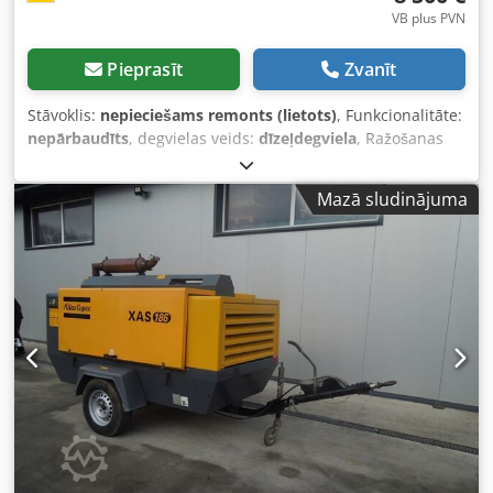
VB plus PVN
Pieprasīt
Zvanīt
Stāvoklis:
nepieciešams remonts (lietots)
, Funkcionalitāte:
nepārbaudīts
, degvielas veids:
dīzeļdegviela
, Ražošanas
gads:
2017
, darbības stundas:
1 154 h
, Kompresors Atlas
Copco XAS 68 DDG, izgatavošanas gads 2017, 1154
Mazā sludinājuma
darbības stundas, gaisa plūsma 3,5 m³, avārijas ģenerators
12,5 kVA, pieslēgumi 1 x 230 volti, 2 x 400 volti, sērijas nr.
YA3064303H0461812, ass saliekta, kompresors citādi darba
kārtībā, ABE/registrācija pieejama. Dedpoy Aktaefx Ah Ssck