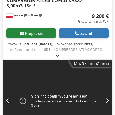
KOMPRESOR ATLAS COPCO
XAS87
5,00m3 13r !!
9 200 €
Stawiec
760 km
Fiksēta cena plus PVN
Pieprasīt
Zvanīt
Stāvoklis:
ļoti labs (lietots)
, Ražošanas gads:
2013
,
darbības stundas:
1 165 h
, KOMPRESORS ATLAS COPCO
XAS87 5,00 m3 2013. gads!! Dīzeļkompresors ATLAS COPCO
XAS87 pēc servisa apkopes Tehniskie dati: Dodpfx Ahotu E
Mazā sludinājuma
Eys Sjck - Ražība: 5,00 m3/min - Darba spiediens: 7 Bar -
Ražošanas gads: 2013 - Dzinējs: KUBOTA - Nobraukums:
1165 h Kompresors pilnībā darba kārtībā, gatavs darbam.
Nodrošinām garantiju. Cena (bez PVN): 39800 PLN Cena (ar
PVN): 48954 PLN Zemāk pieejama saite uz video, kurā
parādīta iekārtas darbība.