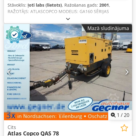
Stāvoklis:
ļoti labs (lietots)
, Ražošanas gads:
2001
,
RAŽOTĀJS: ATLASCOPCO MODELIS: GA160 SĒRIJAS
NUMURS: AIF072890 RAŽOŠANAS GADS: 2001 JAUDA (kW):
167 JAUDA (m³/min): 21 PIEDZIŅAS SPIEDIENS (bar): 8,5
Mazā sludinājuma
DARBA STUNDU SKAITS (REĀLS/KOPĒJAIS): Djdpfozq Afusx
Ah Sock FREKVENCES PĀRVEIDOTĀJS: nav IEBŪVĒTS
ŽĀVĒTĀJS: nav SILUMA MAIŅTĀJS: nav ATDZEŠANA (GAISA/
ŪDENS): gaisa UZ UZGLABĀTĀJTANKA: nav
DOKUMENTĀCIJA: nav PIEVIENOJUMA TIPS: 3
JAUNS/LIETOTS: LIETOTS
1
/
20
Cits
Atlas Copco
QAS 78