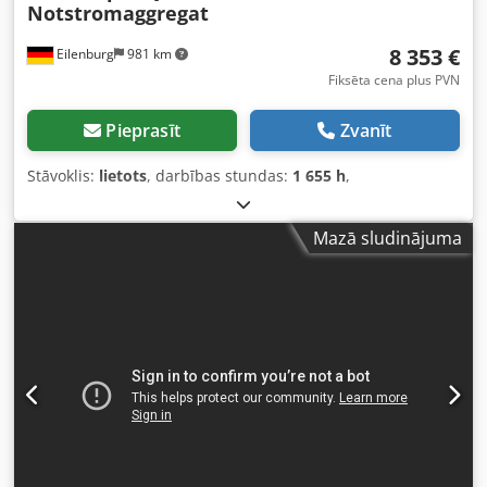
Notstromaggregat
8 353 €
Eilenburg
981 km
Fiksēta cena plus PVN
Pieprasīt
Zvanīt
Stāvoklis:
lietots
, darbības stundas:
1 655 h
,
Mazā sludinājuma