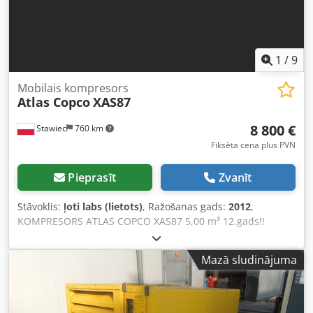
1
/
9
Mobilais kompresors
Atlas Copco
XAS87
8 800 €
Stawiec
760 km
Fiksēta cena plus PVN
Pieprasīt
Zvanīt
Stāvoklis:
ļoti labs (lietots)
, Ražošanas gads:
2012
,
KOMPRESORS ATLAS COPCO XAS87 5,00 m³ 12.gads!!
Dīzeļkompresors ATLAS COPCO XAS87, iekārta pēc servisa
apkopēm Tehniskie dati: - Ražīgums: 5,00 m³/min - Darba
Mazā sludinājuma
spiediens: 7 bāri - Ražošanas gads: 2012 - Dzinējs: KUBOTA
- Darba stundu skaits: 1397 h Kompresors pilnībā darba
kārtībā, gatavs darbam, sniedzam garantiju. Neto cena: 37
800 PLN Bruto cena: 46 494 PLN Dcedpfx Aetyk Taoh Sek