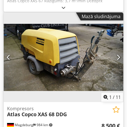
Atlas Copco XAS 67 Ražīgums: 3,7 m³/min Dcedpfx
Ahjiywpzo Sek Nostrādātās stundas: 2 371 h Dzinējs: Deutz
Tips: dīzeļdzinējs
Mazā sludinājuma
1
/
11
Kompresors
Atlas Copco
XAS 68 DDG
8 500 €
Magdeburg
984 km