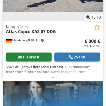
1
/
10
Kompresors
Atlas Copco
XAS 67 DDG
6 000 €
Magdeburg
984 km
VB plus PVN
Pieprasīt
Zvanīt
Stāvoklis:
gatavs lietošanai (lietots)
, Funkcionalitāte:
ierobežota funkcionalitāte
, Ražošanas gads:
2011
,
darbības stundas:
1 192 h
, Aprīkojums:
kvēpu filtrs
,
Kompresors Atlas Copco XAS 67 DDG, ražošanas gads 2011,
1192 darba stundas, tilpuma plūsma 3,5 m³, rezerves
elektroģenerators 12,5 kVA, pieslēgumi: 1 x 230 V, 2 x 400
V, sērijas Nr. YA3062566B0165583, pieejama reģistrācija,
rezerves ģeneratora izmantošanas laikā izsit drošinātāju,