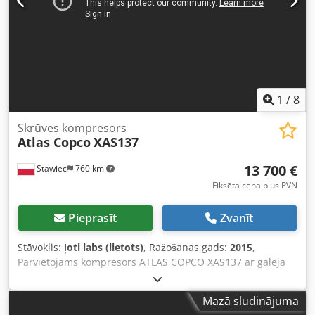
1
/
8
Skrūves kompresors
Atlas Copco
XAS137
13 700 €
Stawiec
760 km
Fiksēta cena plus PVN
Pieprasīt
Zvanīt
Stāvoklis:
ļoti labs (lietots)
, Ražošanas gads:
2015
,
Pārvietojams kompresors ATLAS COPCO XAS137 ar galējā
dzesēšanas radiatoru, pēc pilnas apkopes Tehniskie dati:
jauda 7,70 m3/min; darba spiediens 7 bāri; ražošanas gads
Mazā sludinājuma
2015 Dcodpfx Aozky Nkeh Sjk dzinējs: KUBOTA