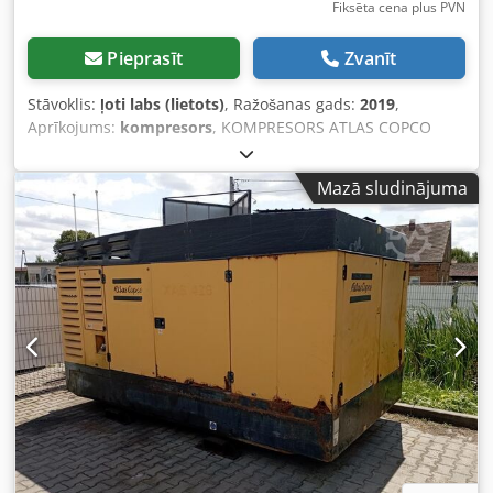
Fiksēta cena plus PVN
Pieprasīt
Zvanīt
Stāvoklis:
ļoti labs (lietots)
, Ražošanas gads:
2019
,
Aprīkojums:
kompresors
, KOMPRESORS ATLAS COPCO
XAS88 5,2m3 2019.gads Dīzeļdzinēja kompresors ATLAS
COPCO XAS 88 pēc pilna servisa Tehniskie dati: ražīgums
Mazā sludinājuma
5,20 m3/min; darba spiediens 7 Bar; ražošanas gads 2019;
KUBOTA dzinējs Dsdjrdf Swepfx Ah Sjck darba stundas:
1519h!!! kompresors pilnībā darba kārtībā Cena (neto): 58
800 PLN Cena (bruto): 72 324 PLN Zemāk ir saite uz video,
kurā redzama iekārtas darbība