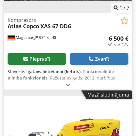
1
/
7
Kompresors
Atlas Copco
XAS 67 DDG
6 500 €
Magdeburg
984 km
VB plus PVN
Pieprasīt
Zvanīt
Stāvoklis:
gatavs lietošanai (lietots)
, Funkcionalitāte:
pilnībā funkcionāls
, Ražošanas gads:
2012
, darbības
stundas:
1 680 h
, Kompresors Atlas Copco XAS 67 DDG,
izgatavošanas gads 2012, 1680 darba stundas, tilpuma
Mazā sludinājuma
plūsma 3,5 m³, avārijas ģenerators 12,5 kVA, pieslēgvietas:
1 x 230 V, 2 x 400 V, sērijas Nr. YA3062560C0250310
Dcodpfou Dh Tljx Ah Sjk