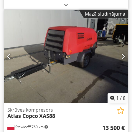
ATLAS COPCO XAS46DD pēc servisa!!! Kompresors
reģistrēts Polijā. Tehniskie dati: Ražība: 2,60 m³/min; Darba
Mazā sludinājuma
spiediens: 7 Bar; Dzinējs: DEUTZ F2M1011 Darba stundas:
1355h!!! Kompresors pilnībā darba kārtībā, gatavs
lietošanai, ar garantiju Neto cena: 13 500 PLN Bruto cena:
16 605 PLN Dodpfx Ahjx A T D Ss Ssck
1
/
8
Skrūves kompresors
Atlas Copco
XAS88
13 500 €
Stawiec
760 km