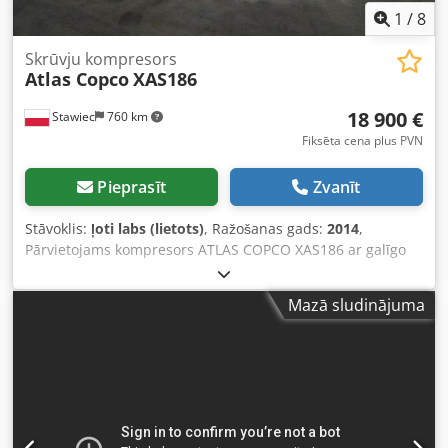
1
/
8
Skrūvju kompresors
Atlas Copco
XAS186
18 900 €
Stawiec
760 km
Fiksēta cena plus PVN
Pieprasīt
Zvanīt
Stāvoklis:
ļoti labs (lietots)
, Ražošanas gads:
2014
,
Pārvietojams kompresors ATLAS COPCO XAS186 ar galīgo
dzesētāju, pēc pilna servisa. Tehniskie dati:
Dcedpfxjyfnwgo Ah Sok Jauda: 11,10 m3/min; Darba
Mazā sludinājuma
spiediens: 7 Bar; Ražošanas gads: 2014 DEUTZ dzinējs
Nobraukums: Kompresors pilnībā darba kārtībā, gatavs
darbam, ar garantiju. Cena bez PVN: 79 500 PLN Cena ar
PVN: 97 785 PLN Iekārta ievestā ideālā stāvoklī. Zemāk
video saites.