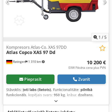
1
/
5
Kompresors Atlas-Co. XAS 97DD
Atlas Copco
XAS 97 Dd
10 200 €
Ratingen
1 310 km
EXW Fiksēta cena plus PVN
Pieprasīt
Zvanīt
Stāvoklis:
ļoti labs (lietots)
, Funkcionalitāte:
pilnībā
funkcionāls
, kopējais svars:
950 kg
, krāsa:
dzeltens
,
degvielas veids:
dīzeļdegviela
, degvielas tvertnes tilpums:
80 l
, dzinēju ražotājs:
Deutz D2011L03
, kopējais garums:
3 740 mm
, kopējais platums:
1 410 mm
, kopējais