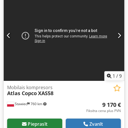
nobraukums: 2000 stundas kompresors ir pilnībā darba
kārtībā, gatavs darbam, ir garantija neto cena: 59500 PLN
bruto cena: 73185 PLN ierīce ir atvesta ideālā stāvoklī
Zemāk ir sniegtas saites uz video.
1
/
9
Mobilais kompresors
Atlas Copco
XAS58
9 170 €
Stawiec
760 km
Fiksēta cena plus PVN
Pieprasīt
Zvanīt