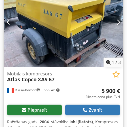
plūsma (FAD): 10,9-9,7 m³/min Darba spiediena diapazons:
5-14 bar Kompresora vadība ar elastīgu spiediena un
plūsmas regulēšanu: PACE Dzinēja marka/modelis: John
Deere / 4045HI551 Saspiestā gaisa apstrāde sastāv no:
gaisa pēcdzesētāja, ūdens atdalītāja un PD filtra Emisiju
klase: V stadija Cilindru skaits: 4
1
/
3
Mobilais kompresors
Atlas Copco
XAS 67
5 900 €
Russy-Bémont
1 668 km
Fiksēta cena plus PVN
Pieprasīt
Zvanīt
Ražošanas gads:
2004
, stāvoklis:
labi (lietots)
, Kompresors