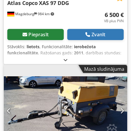
Atlas Copco
XAS 97 DDG
6 500 €
Magdeburg
984 km
VB plus PVN
Pieprasīt
Zvanīt
Stāvoklis:
lietots
, Funkcionalitāte:
ierobežota
funkcionalitāte
, Ražošanas gads:
2011
, darbības stundas:
1 637 h
, Kompresors Atlas Copco XAS 97 DDG, ražošanas
gads 2011, 1637 darba stundas, tilpuma plūsma 5,3 m³,
Mazā sludinājuma
avārijas jauda 12,5 Kva, pieslēgumi: 1 x 230 Volti, 2 x 400
Volti, sērijas Nr. YA3062560C0262053. Ir pieejama vispārējā
ekspluatācijas un reģistrācijas atļauja. Viena vērpes ass ir
saliekta, trūkst ķīļsiksnas pārsega, trūkst ventilatora režģa.
Dodpfjzbiicjx Ah Sock