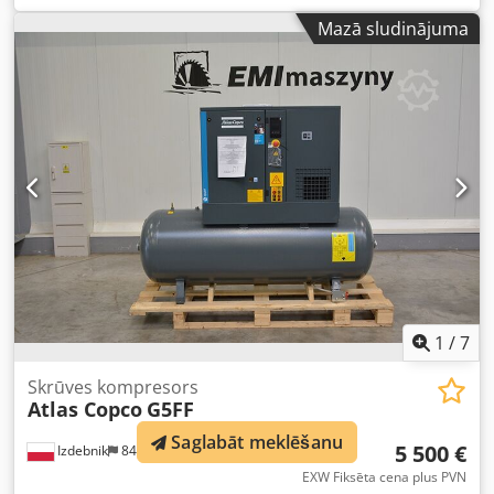
benzīna darbarīks, kas paredzēts būvniecības, ceļu un
Mazā sludinājuma
demontāžas darbiem – tam nav nepieciešams elektrības
pieslēgums vai kompresors, tāpēc tas ir īpaši piemērots
darbam ārpus telpām. Vizualais stāvoklis atbilst
fotogrāfijām – ir normāli lietošanas pēdas, skrāpējumi un
nodilumi. Aprīkots ar darba kaltu. Dati: Dsdpszkwdlsfx Ah
Sock Ražotājs: Atlas Copco Modelis: Cobra PRO Ražošanas
gads: 2014 Ražošanas valsts: Zviedrija Dzinējs: 2-taktu
benzīna dzinējs Pielietojums: betona, asfalta kalšana, ceļu
un zemes darbi Mobilā konstrukcija – nav nepieciešams
kompresors vai tīkla pieslēgums.
1
/
7
Skrūves kompresors
Atlas Copco
G5FF
Saglabāt meklēšanu
5 500 €
Izdebnik
843 km
EXW Fiksēta cena plus PVN