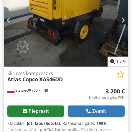
Zemāk ir pievienota saite uz video, kas parāda iekārtas
darbību.
1
/
9
Skrūves kompresors
Atlas Copco
XAS46DD
3 200 €
Stawiec
760 km
Fiksēta cena plus PVN
Pieprasīt
Zvanīt
Stāvoklis:
ļoti labs (lietots)
, Ražošanas gads:
1999
,
Funkcionalitāte:
pilnībā funkcionāls
, Dīzeļkompresors