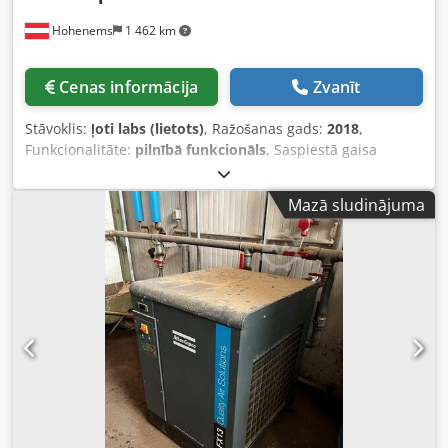
Hohenems
1 462 km
Cenas informācija
Zvanīt
Stāvoklis:
ļoti labs (lietots)
, Ražošanas gads:
2018
,
Funkcionalitāte:
pilnībā funkcionāls
, Saspiestā gaisa
žāvētājs Atlas Copco FX13, 10,02 m³/min Dedpfeyrdifex
Ambekr
Mazā sludinājuma