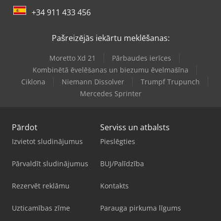
+34 911 433 456
Pašreizējās iekārtu meklēšanas:
Moretto Xd 21
Pārbaudes ierīces
Kombinētā ēvelēšanas un biezumu ēvelmašīna
Ciklona
Niemann Dissolver
Trumpf Trupunch
Mercedes Sprinter
Pārdot
Serviss un atbalsts
Izvietot sludinājumus
Pieslēgties
Pārvaldīt sludinājumus
BUJ/Palīdzība
Rezervēt reklāmu
Kontakts
Uzticamības zīme
Parauga pirkuma līgums