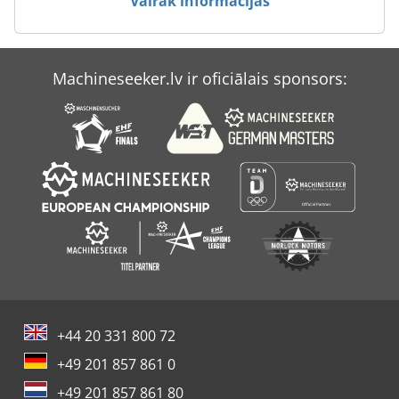
Vairāk informācijas
Atlas Copco Ga 808
Atlas Copco Ga 90 Ff
Machineseeker.lv ir oficiālais sponsors:
Atlas Copco Lf 3
Atlas Copco Xas 85
+44 20 331 800 72
+49 201 857 861 0
+49 201 857 861 80