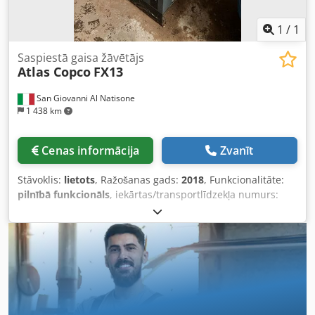
1
/
1
Saspiestā gaisa žāvētājs
Atlas Copco
FX13
San Giovanni Al Natisone
1 438 km
Cenas informācija
Zvanīt
Stāvoklis:
lietots
, Ražošanas gads:
2018
, Funkcionalitāte:
pilnībā funkcionāls
, iekārtas/transportlīdzekļa numurs:
ITJ214062
, ieejas spriegums:
400 V
, spiediens (maks.):
13
stieple
, SASPĪNĀTĀ GAISA ŽĀVĒTĀJS ATLAS COPCO MOD.
FX13 - 3 KW - 13 BAR - ATBILST CE NORMĀM - LIETOTS -
Spriegums: 400/50 - Sērijas Nr.: ITJ214062 - Gads: 2018 *i8
Djdox Rbnwopfx Ambekr - KOMPLEKTĀ AR
ROKASGRĀMATU UN CE DEKLARĀCIJU