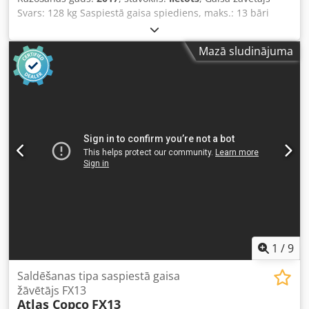
Svars: 128 kg Saspiestā gaisa spiediens, maks.: 13 bāri
Apkārtējās vides temperatūra, maks.: 46 °C Dedpfxjw Da
Ene Ambskr
Mazā sludinājuma
1
/
9
Saldēšanas tipa saspiestā gaisa
žāvētājs FX13
Atlas Copco
FX13