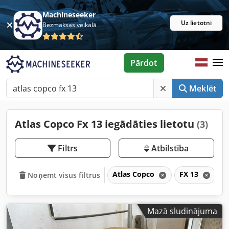
Machineseeker
Uz lietotni
Bezmaksas veikalā
Pārdot
Meklēt
Atlas Copco Fx 13 iegādāties lietotu
(3)
Filtrs
Atbilstība
Atlas Copco
FX 13
F
Noņemt visus filtrus
Mazā sludinājuma