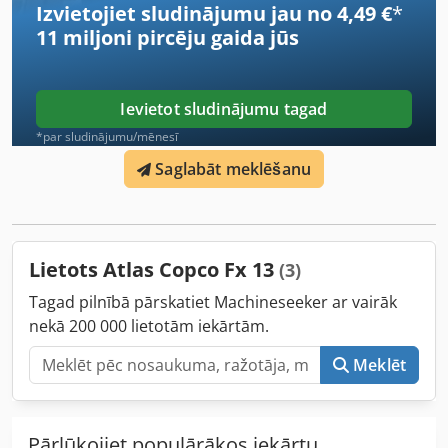
Izvietojiet sludinājumu jau no 4,49 €
*
11 miljoni pircēju
gaida jūs
Ievietot sludinājumu tagad
*par sludinājumu/mēnesī
Saglabāt meklēšanu
Lietots Atlas Copco Fx 13
(3)
Tagad pilnībā pārskatiet Machineseeker ar vairāk
nekā 200 000 lietotām iekārtām.
Meklēt
Pārlūkojiet populārākos iekārtu