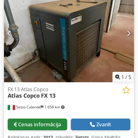
1
/
5
FX 13 Atlas Copco
Atlas Copco
FX 13
Sesto Calende
1 658 km
Cenas informācija
Zvanīt
Ražošanas gads:
2017
, stāvoklis:
lietots
, Gaisa žāvētājs