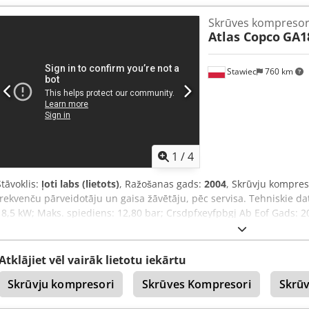
Cjdpsyt Hwhefx Ab Eerf
Skrūves kompresor
Atlas Copco
GA1
Stawiec
760 km
1
/
4
Stāvoklis:
ļoti labs (lietots)
, Ražošanas gads:
2004
, Skrūvju kompre
frekvenču pārveidotāju un gaisa žāvētāju, pēc servisa. Tehniskie da
18,5 kW; Maks. spiediens: 12,80 bar; Crsdpfxeyfpbgj Ab Eof Gads: 2
Cena: 17 500 netto 21 525 bruto Kompresors pilnībā darba kārtībā, g
Nodrošinām servisu. Zemāk saite uz video.
Atklājiet vēl vairāk lietotu iekārtu
Skrūvju kompresori
Skrūves Kompresori
Skrū