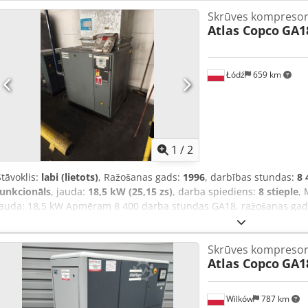
Skrūves kompresor
Atlas Copco
GA1
Łódź
659 km
1
/
2
Stāvoklis:
labi (lietots)
, Ražošanas gads:
1996
, darbības stundas:
8 
funkcionāls
, jauda:
18,5 kW (25,15 zs)
, darba spiediens:
8 stieple
, 
Jauda: 18,5 kW Apmēram 8 400 darba stundas GA18, ražošanas gads
gads: 2016 Codpfoyg H Tijx Ab Ejrf
Skrūves kompresor
Atlas Copco
GA1
Wilków
787 km