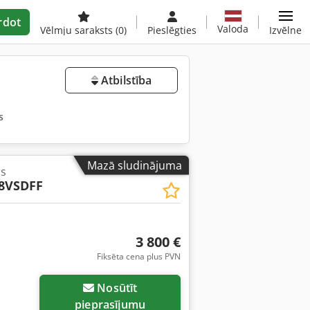
rdot
Valoda
Vēlmju saraksts
(0)
Pieslēgties
Izvēlne
Atbilstība
s
Mazā sludinājuma
s
8VSDFF
3 800 €
Fiksēta cena plus PVN
Nosūtīt
pieprasījumu