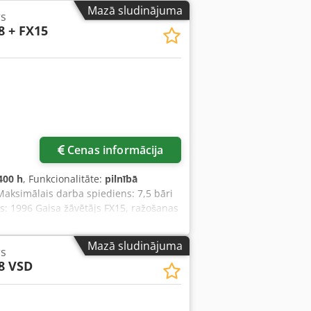
Mazā sludinājuma
s
8 + FX15
Pieprasīt vairāk attēlu
Cenas informācija
400 h
, Funkcionalitāte:
pilnībā
Maksimālais darba spiediens: 7,5 bāri
: 1996 Gaisa žāvētājs FX15, ražošanas
Mazā sludinājuma
s
8 VSD