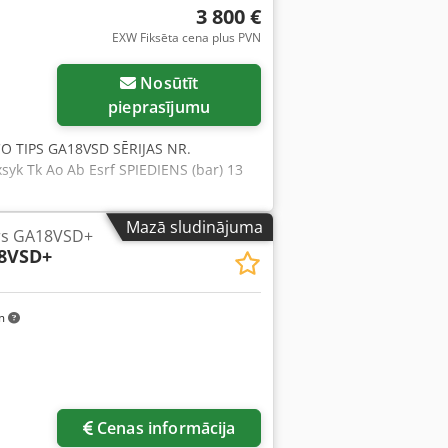
3 800 €
EXW Fiksēta cena plus PVN
Nosūtīt
pieprasījumu
O TIPS GA18VSD SĒRIJAS NR.
yk Tk Ao Ab Esrf SPIEDIENS (bar) 13
Mazā sludinājuma
rs GA18VSD+
8VSD+
km
Cenas informācija