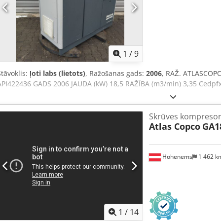
1
/
9
Stāvoklis:
ļoti labs (lietots)
, Ražošanas gads:
2006
, RAŽ. ATLASCOPC
API422436 GADS 2006 JAUDA (kW) 18,5 RAŽĪBA (m3/min) 3,35 Cedpfxs
Skrūves kompreso
Atlas Copco
GA1
Hohenems
1 462 
1
/
14