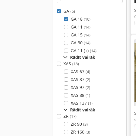
GA
(5)
GA 18
(10)
GA 11
(14)
GA 15
(14)
GA 30
(14)
GA 11 (+)
(14)
Rādīt vairāk
XAS
(18)
XAS 67
(4)
XAS 87
(2)
XAS 97
(2)
XAS 88
(1)
XAS 137
(1)
Rādīt vairāk
ZR
(17)
ZR 90
(3)
ZR 160
(3)