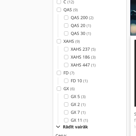
C
(12)
QAS
(9)
QAS 200
(2)
QAS 20
(1)
QAS 30
(1)
XAHS
(9)
XAHS 237
(5)
XAHS 186
(3)
XAHS 447
(1)
FD
(7)
FD 10
(1)
GX
(6)
GX 5
(3)
GX 2
(1)
GX 7
(1)
GX 11
(1)
Rādīt vairāk
Cena: