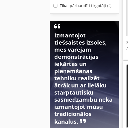
Tikai pārbaudīti tirgotāji
(2)
Izmantojot
tiešsaistes izsoles,
mēs varējām
demonstrācijas
iekārtas un
pieņemšanas
tehniku realizēt
ātrāk un ar lielāku
starptautisku
sasniedzamību nekā
izmantojot mūsu
tradicionālos
kanālus.