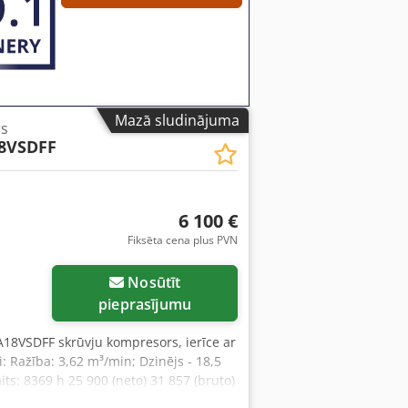
Mazā sludinājuma
s
8VSDFF
6 100 €
Fiksēta cena plus PVN
Nosūtīt
pieprasījumu
18VSDFF skrūvju kompresors, ierīce ar
: Ražība: 3,62 m³/min; Dzinējs - 18,5
ts: 8369 h 25 900 (neto) 31 857 (bruto)
rošinām servisu. Video saite zemāk.