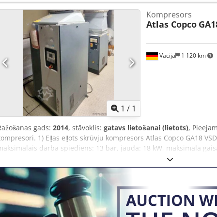
Slodzes stundas: 30754 h - Ražošanas gads: 2003 - Izmēri: 1850/8
Kompresors
Svars: 592 kg
Atlas Copco
GA1
Vācija
1 120 km
Pieprasīt va
1
/
1
Ražošanas gads:
2014
, stāvoklis:
gatavs lietošanai (lietots)
, Pieejam
kompresori. 1) Eļļas eļļots skrūvju kompresors Atlas Copco GA18 VSD
maksimālais darba spiediens: 13 bar, jauda: 18 kW, maksimālā gais
(G/P/A): apm. 1300mm/900mm/1500mm, svars: apm. 550kg, darba stun
skrūvju kompresors Atlas Copco GA15, izgatavošanas gads: 1998, ma
jauda: 15 kW, maksimālā gaisa plūsma: 155 m³/h, iekārtas izmēr
svars: apm. 400kg, darba stundas: apm. 69 000 h. 3) Eļļas eļļots sk
rezerves daļām. Pieejama dokumentācija. Apskate uz vietas iespēja