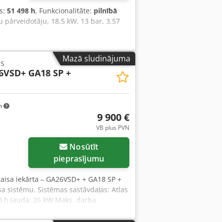
s:
51 498 h
, Funkcionalitāte:
pilnībā
 pārveidotāju, 18,5 kW, 13 bar, 3,57
Mazā sludinājuma
s
6VSD+ GA18 SP +
m
9 900 €
VB plus PVN
Nosūtīt
pieprasījumu
 gaisa iekārta – GA26VSD+ + GA18 SP +
sa sistēmu. Sistēmas sastāvdaļas: Atlas
 h Jauda: 26 kW Maks. darba
s Atlas Copco GA18 SP Ražošanas gads:
diens: 8 bar Padeves jauda: 48,3 l/s