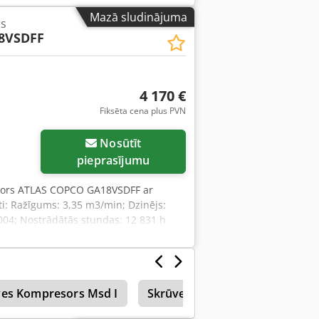
Mazā sludinājuma
s
8VSDFF
4 170 €
Fiksēta cena plus PVN
Nosūtīt
pieprasījumu
sors ATLAS COPCO GA18VSDFF ar
ti: Ražīgums: 3,35 m3/min; Dzinējs:
004; Nostrādātās stundas: 12 831 h
atavs lietošanai, ar garantiju.
ves Kompresors Msd I
Skrūves
Svina Skrūve