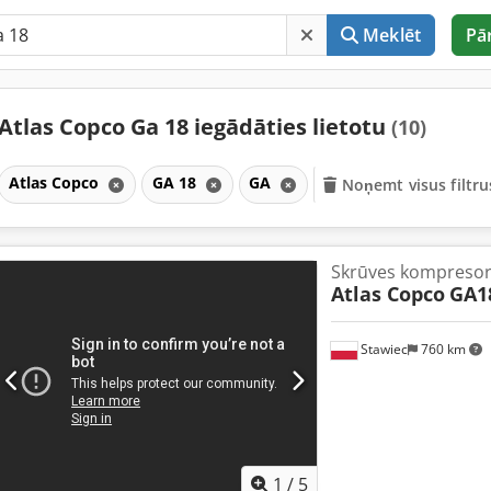
Meklēt
Pā
Atlas Copco Ga 18 iegādāties lietotu
(10)
Atlas Copco
GA 18
GA
Noņemt visus filtru
Skrūves kompresor
Atlas Copco
GA1
Stawiec
760 km
1
/
5