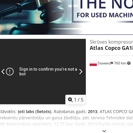
Skrūves kompresor
Atlas Copco
GA1
Stawiec
760 km
1
/
5
Stāvoklis:
ļoti labs (lietots)
, Ražošanas gads:
2013
, ATLAS COPCO GA
frekvenču pārveidotāju un gaisa žāvētāju, pēc servisa Tehniskie dati
kW; Maksimālais spiediens: 12,75 bar; Gads: 2013 Darba stundu skai
Kompresors pilnībā darba kārtībā, gatavs darbam, ar garantiju Nod