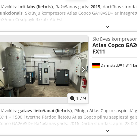
Stāvoklis:
ļoti labs (lietots)
, Ražošanas gads:
2015
, darbības stunda
funkcionāls
, Skrūvju kompresors Atlas Copco GA18VSD+ ar integrētu
m3/min Crsdpoyk Rxkofx Ab Esf
Skrūves kompresor
Atlas Copco
GA2
FX11
Darmstadt
1 311 k
1
/
9
Stāvoklis:
gatavs lietošanai (lietots)
, Pilnīga Atlas Copco saspiestā
FX11 + 1500 l tvertne Pārdod lietotu Atlas Copco pilnu saspiestā gai
Copco GA26VSD+ Ražošanas gads: 2016 Darba stundas: apm. 28 000
spiediens: 13 bar Gaisa padeve: 5,15 m³/min 400 V / 50 Hz / 3 fāze
1999 Darba stundas: apm. 37 000 h Jauda: 18,5 kW Maks. darba spie