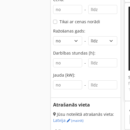
-
Tikai ar cenas norādi
Ražošanas gads:
-
Darbības stundas [h]:
-
Jauda [kW]:
-
Atrašanās vieta
Jūsu noteiktā atrašanās vieta:
ņas
Kompresora Sistēmas
Slīdošo Pavedienu
Latvija
(mainīt)