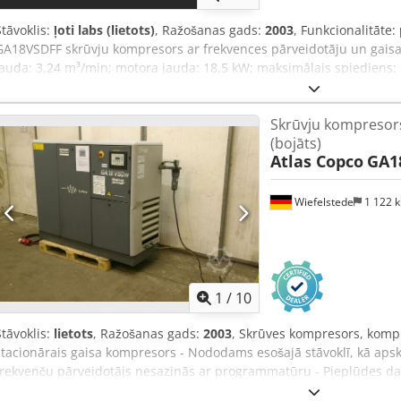
Stāvoklis:
ļoti labs (lietots)
, Ražošanas gads:
2003
, Funkcionalitāte:
GA18VSDFF skrūvju kompresors ar frekvences pārveidotāju un gaisa 
jauda: 3,24 m³/min; motora jauda: 18,5 kW; maksimālais spiediens: 
nostrādātais laiks: 11 137 stundas!!! Cena: 16 200 EUR (bez PVN) C
pilnībā darba kārtībā, gatavs lietošanai, tiek piedāvāta garantija
Skrūvju kompresors
Ejf Zemāk atrodas saite uz video.
(bojāts)
Atlas Copco
GA1
Wiefelstede
1 122 
1
/
10
Stāvoklis:
lietots
, Ražošanas gads:
2003
, Skrūves kompresors, kompr
stacionārais gaisa kompresors - Nododams esošajā stāvoklī, kā apsk
frekvenču pārveidotājs nesazinās ar programmatūru - Pieplūdes da
jauda: 18-24 kW - Konstrukcija: kapsulēts - Maksimālais spiediens: 