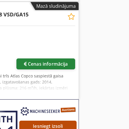
50/H1900 mm Credpfx Ashabk Dob Ejf -
Mazā sludinājuma
8 VSD/GA15
irāk attēlu
Cenas informācija
i trīs Atlas Copco saspiestā gaisa
, izgatavošanas gads: 2014,
a plūsma: 216 m³/h, iekārtas izmēri
das: apm. 69 000 h. 2) Eļļas eļļots
ksimālais darba spiediens: 13 bar,
i (G/P/A): apm. 1900mm/700mm/1600mm,
rūvju kompresors Atlas Copco GA15
ma. Cjdpfx Abozipgvj Eerf
Iesniegt izsoli