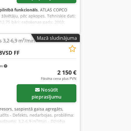
pilnībā funkcionāls
, ATLAS COPCO
žāvētāju, pēc apkopes. Tehniskie dati:
12,75 bāri; ražošanas gads: 2003;
ena: 19 926 EUR (ar PVN) Kompresors ir
. Nodrošinām apkopi. Credozmt Nvopfx Ab
Mazā sludinājuma
 3,2-6,9 m³/min
8VSD FF
km
2 150 €
Fiksēta cena plus PVN
Nosūtīt
pieprasījumu
esors, saspiestā gaisa agregāts,
atīts - Defekts, nedarbojas, problēma:
udzums: 3,2-6,9 m³/min - Dzinēja
12,75 bar - Darba stundas: 108252 h -