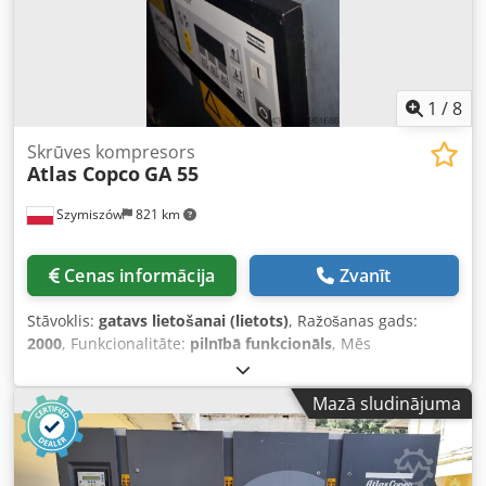
1
/
8
Skrūves kompresors
Atlas Copco
GA 55
Szymiszów
821 km
Cenas informācija
Zvanīt
Stāvoklis:
gatavs lietošanai (lietots)
, Ražošanas gads:
2000
, Funkcionalitāte:
pilnībā funkcionāls
, Mēs
piedāvājam Atlas Copco kompresorus: TIP GA 55 Spiediens:
10 bāri Motora jauda: 55 kW Izgatavošanas gads: 2000
Mazā sludinājuma
Dodpfswa Iz Ajx Aflekr Kompresors ar dokumentāciju Mūsu
piedāvājumā ir arī citu ražotāju, piemēram, Atlas Copco,
Kaeser un Mahle kompresori.