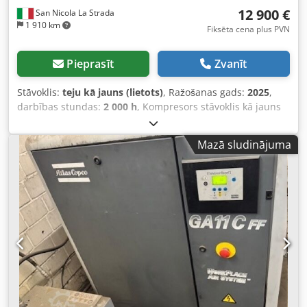
12 900 €
San Nicola La Strada
1 910 km
Fiksēta cena plus PVN
Pieprasīt
Zvanīt
Stāvoklis:
teju kā jauns (lietots)
, Ražošanas gads:
2025
,
darbības stundas:
2 000 h
, Kompresors stāvoklis kā jauns
(demonstrācijas kompresors), tikai 2000 darba stundas.
Mēs esam oficiālie dīleri. Jauna iekārtas kataloga cena: 32
Mazā sludinājuma
074 eiro. Galvenās īpašības: Dkjdpfxszdf Iys Afljr
Maksimālais spiediens: 10 bar Jauda: 15 kW / 20 ZS Ražība:
2940 litri/minūtē