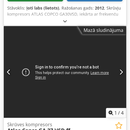
Stāvoklis:
ļoti labs (lietots)
, Ražošanas gads:
2012
, Skrūvju
kompresors ATLAS COPCO GA30VSD, iekārta ar frekvenču
pārveidotāju pēc servisa Tehniskie dati: ražība: 5,58
m3/min; motors: 30 kW; maksimālais spiediens: 13 bar;
Mazā sludinājuma
gads: 2012 Dkodpfx Aey S T Theflsr nobraukums: 11 816
h!!! Cena: 24 500 netto 30 135 bruto Kompresors ir pilnībā
darbspējīgs, gatavs darbam, ar garantiju. Nodrošinām
servisu.
1
/
4
Skrūves kompresors