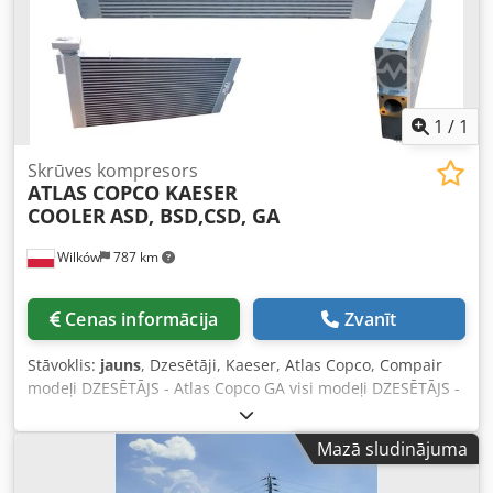
1
/
1
Skrūves kompresors
ATLAS COPCO KAESER
COOLER
ASD, BSD,CSD, GA
Wilków
787 km
Cenas informācija
Zvanīt
Stāvoklis:
jauns
, Dzesētāji, Kaeser, Atlas Copco, Compair
modeļi DZESĒTĀJS - Atlas Copco GA visi modeļi DZESĒTĀJS -
KAESER visi modeļi EĻĻAS DZESĒTĀJS Dkjdpfx Afex I E Ayjler
Mazā sludinājuma