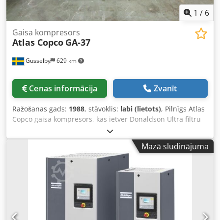
1
/
6
Gaisa kompresors
Atlas Copco
GA-37
Gusselby
629 km
Cenas informācija
Zvanīt
Ražošanas gads:
1988
, stāvoklis:
labi (lietots)
, Pilnīgs Atlas
Copco gaisa kompresors, kas ietver Donaldson Ultra filtru
un tvertni, labā darba kārtībā. Dodpfxohpx U Ae Afljkr
Mazā sludinājuma