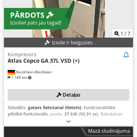
PĀRDOTS
Izsoliet pats jau tagad!
1
/
7
Izsole ir beigusies
Kompresors
Atlas Copco
GA 37L VSD (+)
Nordrhein-Westfalen
1 189 km
Detaļas
Stāvoklis:
gatavs lietošanai (lietots)
, Funkcionalitāte:
pilnībā funkcionāls
, jauda:
37 kW (50,31 zs)
, Ražošanas
gads:
2019
, spiediens (maks.):
13 stieple
, lietderīgā
tvertnes ietilpība:
1 500 l
, rotācijas ātrums (maks.):
3 800
Mazā sludinājuma
apgr./min
, tilpuma plūsma:
475,2 m³/h
,