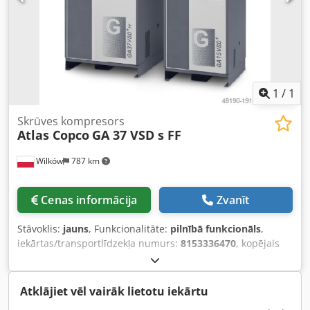
1
/
1
Skrūves kompresors
Atlas Copco
GA 37 VSD s FF
Wilków
787 km
Cenas informācija
Zvanīt
Stāvoklis:
jauns
, Funkcionalitāte:
pilnībā funkcionāls
,
iekārtas/transportlīdzekļa numurs:
8153336470
, kopējais
svars:
616 kg
, tilpuma plūsma:
399 m³/h
, spiediens (min.):
4 stieple
, spiediens (maks.):
13 stieple
, trokšņa līmenis:
67
dB
, dzesēšanas veids:
gaiss
, Aprīkojums:
Pieejama
Atklājiet vēl vairāk lietotu iekārtu
identifikācijas plāksnīte, aukstuma žāvētājs,