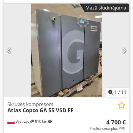
14.68 SPIEDIENS (bar): 13 STUNDAS (DOK/KOPĀ):
Mazā sludinājuma
FREKVENCES PĀRVADNIEKS: jā IEBŪVĒTS SAUSINĀTĀJS: nē
Dkedpfx Afozcnu Tjljr SILTUMMAINIS: jā DZESĒŠANA
(GAISA/ŪDENS): gaiss UZ TVERTNES: nē DOKUMENTĀCIJA:
nē PIESLĒGUMS: 2 1/2 JAUNS/LIETOTS: LIETOTS
1
/
11
Skrūves kompresors
Atlas Copco
GA 55 VSD FF
4 700 €
Bystrzyca
810 km
Fiksēta cena plus PVN