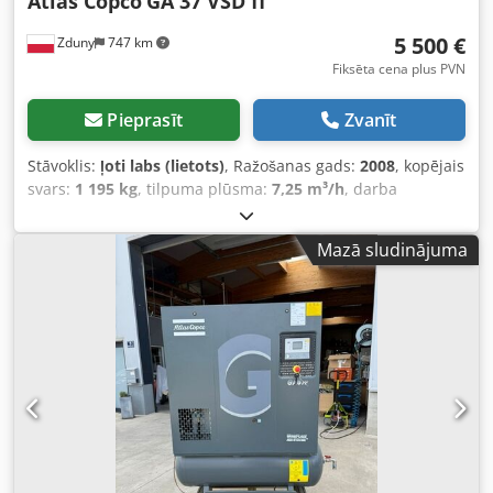
Atlas Copco
GA 37 VSD ff
5 500 €
Zduny
747 km
Fiksēta cena plus PVN
Pieprasīt
Zvanīt
Stāvoklis:
ļoti labs (lietots)
, Ražošanas gads:
2008
, kopējais
svars:
1 195 kg
, tilpuma plūsma:
7,25 m³/h
, darba
spiediens:
13 stieple
, ieejas spriegums:
400 V
, Skrūves
kompresors ATLAS COPCO GA 37 VSD ff Mainīga ātruma
Mazā sludinājuma
(invertera piedziņa) Ar dzesēšanas tipa žāvētāju 37 kW
motors Ražība: 7,25 m³/min Dsdpfot Hdh Nex Afljkr
Spiediens: 13 bar Darba stundas: 13 200 mth Pilnībā darba
kārtībā esošs kompresors