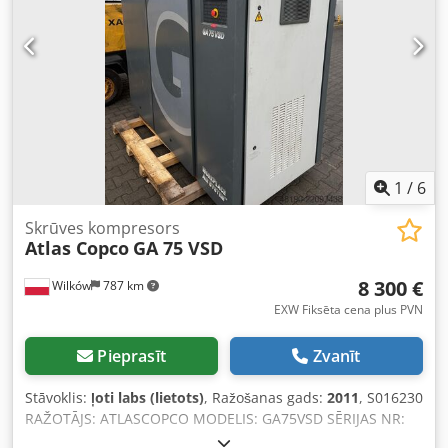
vēlēšanās var tikt iekļauts arī saspiestā gaisa balons. Pmax
7,3 bar – 105 psi Dedpfx Afszd Avaslskr Qv 43 l/s – 2,58
m³/min P motors 15 kW – 20 Zs Iepakošana un iekraušana
uz piekabes iekļauta cenā, Incoterms FOT.
1
/
6
Skrūves kompresors
Atlas Copco
GA 75 VSD
8 300 €
Wilków
787 km
EXW Fiksēta cena plus PVN
Pieprasīt
Zvanīt
Stāvoklis:
ļoti labs (lietots)
, Ražošanas gads:
2011
, S016230
RAŽOTĀJS: ATLASCOPCO MODELIS: GA75VSD SĒRIJAS NR:
API658180 GADS: 2011 JAUDA (kW): 75 RAŽĪBA (m3/min):