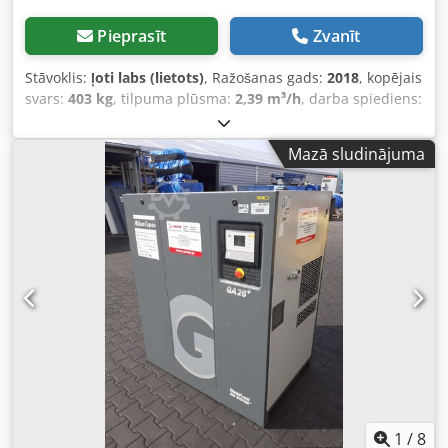
Pieprasīt
Zvanīt
Stāvoklis:
ļoti labs (lietots)
, Ražošanas gads:
2018
, kopējais
svars:
403 kg
, tilpuma plūsma:
2,39 m³/h
, darba spiediens:
10 stieple
, ieejas spriegums:
400 V
, ATLAS COPCO GA 15
skrūvju kompresors Dzinējs: 15 kW Ražīgums: 2,39 m³/min
Mazā sludinājuma
Spiediens: 10 bar Ražošanas gads: 2018 Djdpfx Afjyfw
Sgslokr Darba stundas: 8 092 h
1
/
8