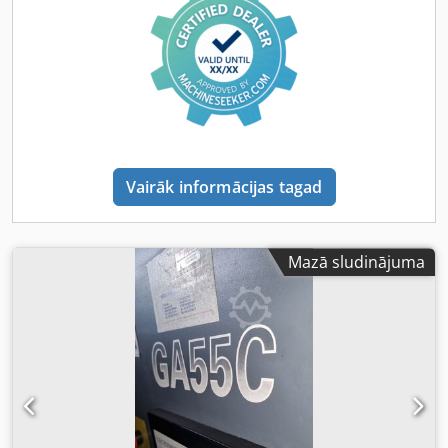
Vairāk informācijas tagad
Mazā sludinājuma