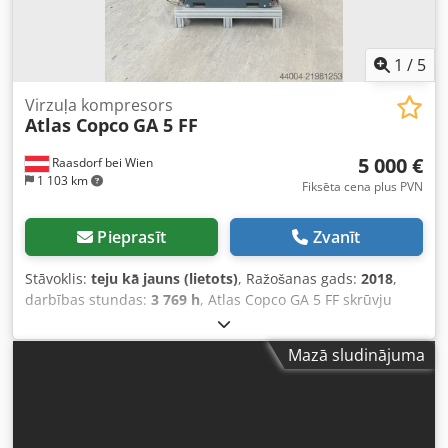
1
/
5
Virzuļa kompresors
Atlas Copco
GA 5 FF
5 000 €
Raasdorf bei Wien
1 103 km
Fiksēta cena plus PVN
Pieprasīt
Zvanīt
Stāvoklis:
teju kā jauns (lietots)
, Ražošanas gads:
2018
,
darbības stundas:
3 769 h
, Atlas Copco GA 5 FF skrūvju
kompresors ar integrētu dzesētāju. Motors un jauda: •
Galvenā motora nominālā jauda: 5,5 kW (7,5 ZS) • Motora
Mazā sludinājuma
efektivitāte: Parasti IE3 (aizsardzības klase IP55) •
Spriegums / frekvence: 400 V / 50 Hz (3 fāzes) • Palaišanas
veids: zvaigzne-trīsstūris Spiediens un padeve: Djdpfx Asy
T Icgoflekr 7,5 bar 15,0 l/s (900 l/min) ~54,0 m3/h 8,5 bar
13,2 l/s (792 l/min) ~47,5 m3/h 10 bar 12,5 l/s (750 l/min)