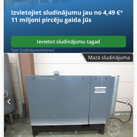
Izvietojiet sludinājumu jau no 4,49 €
*
11 miljoni pircēju
gaida jūs
Ievietot sludinājumu tagad
*par sludinājumu/mēnesī
Mazā sludinājuma