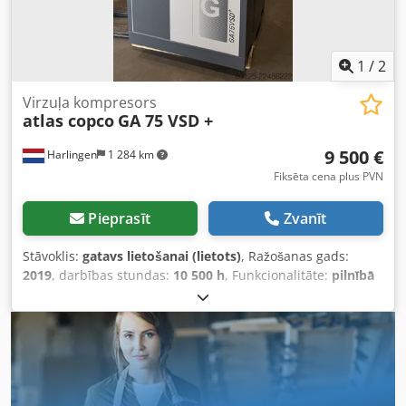
1
/
2
Virzuļa kompresors
atlas copco
GA 75 VSD +
9 500 €
Harlingen
1 284 km
Fiksēta cena plus PVN
Pieprasīt
Zvanīt
Stāvoklis:
gatavs lietošanai (lietots)
, Ražošanas gads:
2019
, darbības stundas:
10 500 h
, Funkcionalitāte:
pilnībā
funkcionāls
, kopējais svars:
898 kg
, jauda:
75 kW (101,97
zs)
, tilpuma plūsma:
476 m³/h
, spiediens (maks.):
13
stieple
, dzesēšanas veids:
gaiss
, Aprīkojums:
Pieejama
identifikācijas plāksnīte, dokumentācija / rokasgrāmata
,
labi darbojošs skrūvju kompresors, 75 kW, ar frekvences
regulēšanu. Dksdpezrihrefx Afler