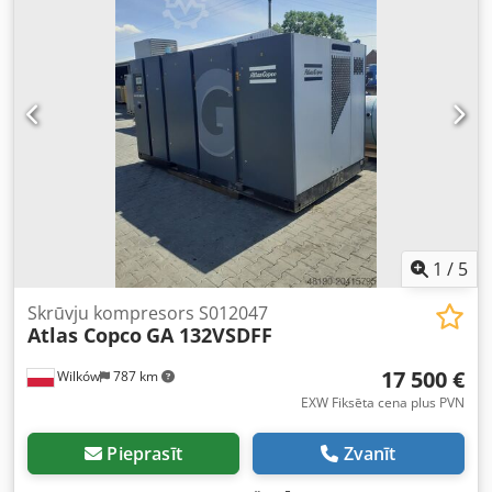
1
/
5
Skrūvju kompresors S012047
Atlas Copco
GA 132VSDFF
17 500 €
Wilków
787 km
EXW Fiksēta cena plus PVN
Pieprasīt
Zvanīt