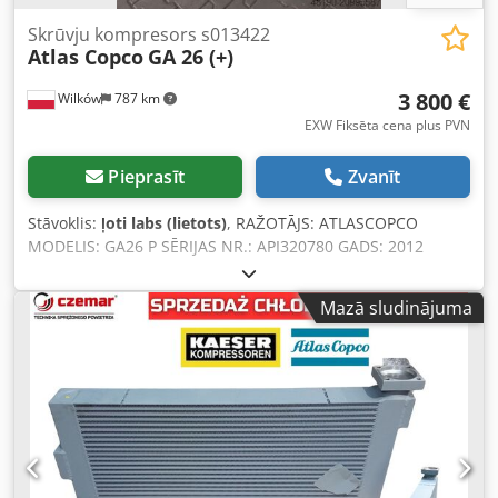
Skrūvju kompresors s013422
Atlas Copco
GA 26 (+)
3 800 €
Wilków
787 km
EXW Fiksēta cena plus PVN
Pieprasīt
Zvanīt
Stāvoklis:
ļoti labs (lietots)
, RAŽOTĀJS: ATLASCOPCO
MODELIS: GA26 P SĒRIJAS NR.: API320780 GADS: 2012
JAUDA (kW): 26 RAŽĪBA (m³/min): 4,16 Dkedpeya Dudefx
Aflsr SPIEDIENS (bar): 10
Mazā sludinājuma