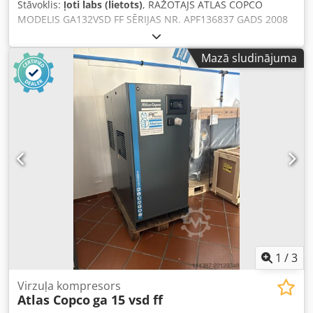
Stāvoklis:
ļoti labs (lietots)
, RAŽOTĀJS ATLAS COPCO
MODELIS GA132VSD FF SĒRIJAS NR. APF136837 GADS 2008
JAUDA (kW) 153 RAŽĪBA (m3/min) 22,9 m3/min - 381 l/s
SPIEDIENS (bar) 8,5 FREKVENČU PĀRVEIDOTĀJS jā Dodpfx
Mazā sludinājuma
Afoxtblxelskr IEBŪVĒTS SAUSINĀTĀJS jā SIILTUMMAIŅIS nē
DZESĒŠANA (GAISS/ŪDENS) gaiss UZ TVERTNES nē
DOKUMENTI nē SAVIENOTĀJS 2 JAUNS/LIETOTS LIETOTS
1
/
3
Virzuļa kompresors
Atlas Copco
ga 15 vsd ff