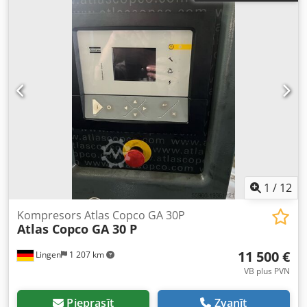
1
/
12
Kompresors Atlas Copco GA 30P
Atlas Copco GA 30 P
11 500 €
Lingen
1 207 km
VB plus PVN
Pieprasīt
Zvanīt