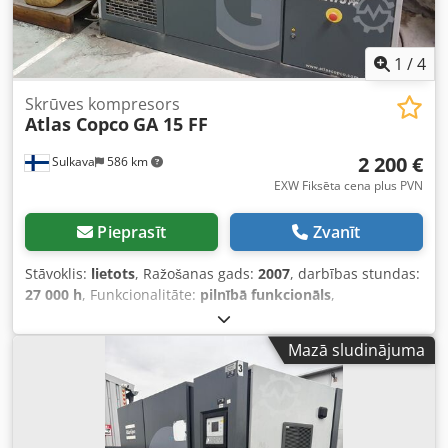
1
/
4
Skrūves kompresors
Atlas Copco
GA 15 FF
2 200 €
Sulkava
586 km
EXW Fiksēta cena plus PVN
Pieprasīt
Zvanīt
Stāvoklis:
lietots
, Ražošanas gads:
2007
, darbības stundas:
27 000 h
, Funkcionalitāte:
pilnībā funkcionāls
,
iekārtas/transportlīdzekļa numurs:
API454025
, Eļļas
iesmidzināšanas rotācijas skrūvju kompresors ar integrētu
Mazā sludinājuma
aukstuma žāvētāju Atlas Copco, modelis GA 15 FF,
izgatavošanas gads 2007, sērijas numurs API454025, lietots
~27 000 h, ar Atlas Copco Elektronikon II vadības bloku
Iekārta izņemta no ražošanas kopš 2022. gada. Pēdējā
apkope veikta 2019. gada vasarā pie 23 460 h. Pēc