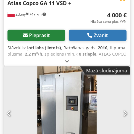
Atlas Copco
GA 11 VSD +
4 000 €
Zduny
747 km
Fiksēta cena plus PVN
Pieprasīt
Zvanīt
Stāvoklis:
ļoti labs (lietots)
, Ražošanas gads:
2016
, tilpuma
plūsma:
2,2 m³/h
, spiediens (min.):
8 stieple
, ATLAS COPCO
GA 11 VSD skrūvju kompresors Ar mainīgu ātrumu
(invertera piedziņa) Djdpoytyh Hefx Aflskr Motora jauda 11
Mazā sludinājuma
kW Jauda 1,95 m3/min Spiediens 13 bāri Ražošanas gads
2016 Nodarbošanās stundu skaits 9270