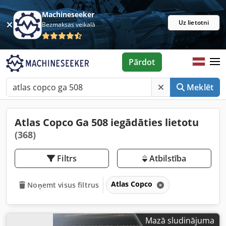
Machineseeker
Uz lietotni
Bezmaksas veikalā
Pārdot
Meklēt
Atlas Copco Ga 508 iegādāties lietotu
(368)
Filtrs
Atbilstība
Atlas Copco
Noņemt visus filtrus
Mazā sludinājuma