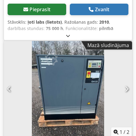
Pieprasīt
Zvanīt
Stāvoklis:
ļoti labs (lietots)
, Ražošanas gads:
2010
,
darbības stundas:
75 000 h
, Funkcionalitāte:
pilnībā
funkcionāls
, 55 kW kompresors ar iebūvētu žāvētāju un
frekvences pārveidotāju. Ļoti labā stāvoklī. Pēc servisa. 3
Mazā sludinājuma
mēnešu garantija. Djdpfx Asv Rmmmoflskr
1
/
2