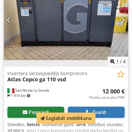
1
/
4
Invertera skrūvspiedējs kompresors
Atlas Copco
ga 110 vsd
12 000 €
San Nicola La Strada
1 910 km
Fiksēta cena plus PVN
Pieprasīt
Zvanīt
Saglabāt meklēšanu
Stāvoklis:
lietots
, Ražošanas gads:
2014
, darbības stundas:
39 000 h
, Atlas Copco kompresors pilnībā darba kārtībā un