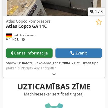
1
/
3
Atlas Copco kompresors
Atlas Copco
GA 11C
Bad Oeynhausen
1 140 km
Cenas informācija
Zvanīt
Stāvoklis:
lietots
, Ražošanas gads:
2004
, - Dati: skatīt tipa
plāksnīti Dkjdpfx Asy Tndqoflsr
UZTICAMĪBAS ZĪME
Machineseeker sertificēti tirgotāji