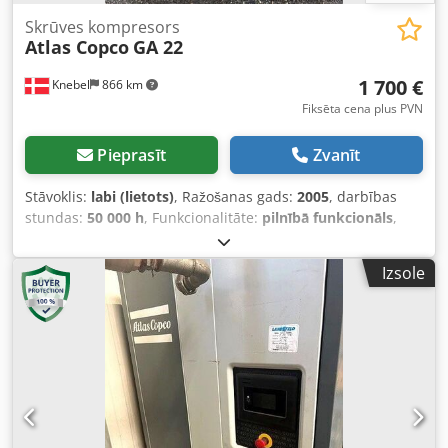
Skrūves kompresors
Atlas Copco
GA 22
1 700 €
Knebel
866 km
Fiksēta cena plus PVN
Pieprasīt
Zvanīt
Stāvoklis:
labi (lietots)
, Ražošanas gads:
2005
, darbības
stundas:
50 000 h
, Funkcionalitāte:
pilnībā funkcionāls
,
kopējais svars:
850 kg
, Aprīkojums:
aukstuma žāvētājs
, 22
kW skrūvju kompresors ar iebūvētu saldēšanas žāvētāju,
Izsole
demontēts, bet labā stāvoklī. Djdezb Drxepfx Aflekr