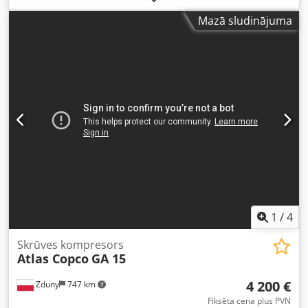
frekvenču pārveidotāju) Dkjdpfxsytyd Uo Aflsr 15 kW
Mazā sludinājuma
motors Ražība: 2,51 m³/min Spiediens: 13 bar Ražošanas
gads: 2014 Darba stundas: 11 380 h Kompresors pēc
apkopes, veikta filtru un eļļas nomaiņa.
1
/
4
Skrūves kompresors
Atlas Copco
GA 15
4 200 €
Zduny
747 km
Fiksēta cena plus PVN