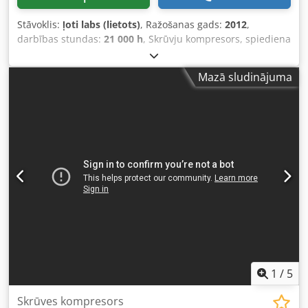
Stāvoklis:
ļoti labs (lietots)
, Ražošanas gads:
2012
,
darbības stundas:
21 000 h
, Skrūvju kompresors, spiediena
gaisa tvertne, žāvētājs, eļļas atdalītājs. Atrašanās vieta:
Milheima pie Rūras. Dkodpfx Ajwr Nnbjflsr
Mazā sludinājuma
1
/
5
Skrūves kompresors