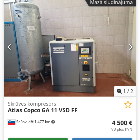
Mazā sludinājuma
kW / 150 ZS Crsdpezc Hmhjfx Amusf
1
/
2
Skrūves kompresors
Atlas Copco
GA 11 VSD FF
4 500 €
Sečovlje
1 477 km
VB plus PVN