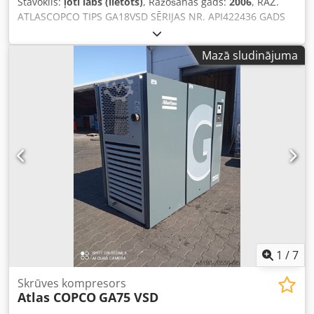
Stāvoklis:
ļoti labs (lietots)
, Ražošanas gads:
2006
, RAŽ.
ATLASCOPCO TIPS GA18VSD SĒRIJAS NR. API422436 GADS
2006 JAUDA (kW) 18,5 Crsdpsyk Tk Asfx Amusf RAŽĪBA
(m3/min) 3,35 SPIEDIENS (bar) 13
Mazā sludinājuma
1
/
7
Skrūves kompresors
Atlas COPCO
GA75 VSD