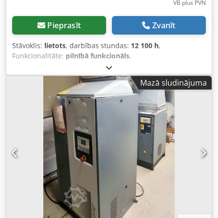
VB plus PVN
Pieprasīt
Zvanīt
Stāvoklis:
lietots
, darbības stundas:
12 100 h
,
Funkcionalitāte:
pilnībā funkcionāls
,
iekārtas/transportlīdzekļa numurs:
010460
, Mēs
piedāvājam pārdošanā jaudīgu industriālo kompresoru no
Mazā sludinājuma
zīmola Atlas Copco. Ierīce ir lietota, to regulāri apkalpoja
kvalificēti speciālisti, un tā ir pilnībā gatava darbam.
Tehniskie dati: Tips: GA37 VSD+ FF (VSD+ tehnoloģija
nodrošina maksimālu energoefektivitāti) Darba stundas: 12
100 stundas Crsdpszdqz Dofx Amusf Stāvoklis: Lietots, ļoti
labi uzturēts un pilnībā gatavs darbam. Kompresoru pēc
iepriekšējas vienošanās par laiku var apskatīt un pārbaudīt
darba režīmā mūsu objektā Kielē.