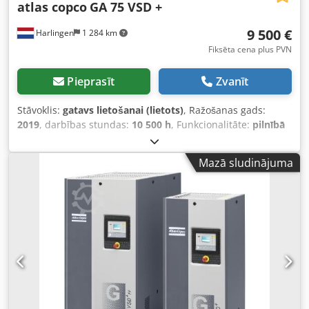
atlas copco
GA 75 VSD +
9 500 €
Harlingen
1 284 km
Fiksēta cena plus PVN
Pieprasīt
Zvanīt
Stāvoklis:
gatavs lietošanai (lietots)
, Ražošanas gads:
2019
, darbības stundas:
10 500 h
, Funkcionalitāte:
pilnībā
funkcionāls
, kopējais svars:
898 kg
, jauda:
75 kW (101,97
zs)
, tilpuma plūsma:
476 m³/h
, spiediens (maks.):
13
Mazā sludinājuma
stieple
, dzesēšanas veids:
gaiss
, Aprīkojums:
Pieejama
identifikācijas plāksnīte, dokumentācija / rokasgrāmata
,
labi darbojošs skrūvju kompresors, 75 kW, ar frekvences
regulēšanu. Codpjzrihrjfx Amuerf