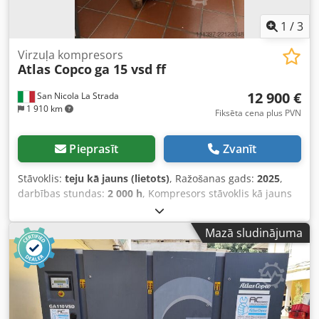
1
/
3
Virzuļa kompresors
Atlas Copco
ga 15 vsd ff
12 900 €
San Nicola La Strada
1 910 km
Fiksēta cena plus PVN
Pieprasīt
Zvanīt
Stāvoklis:
teju kā jauns (lietots)
, Ražošanas gads:
2025
,
darbības stundas:
2 000 h
, Kompresors stāvoklis kā jauns
(demonstrācijas kompresors), tikai 2000 darba stundas.
Mēs esam oficiālie dīleri. Jauna iekārtas kataloga cena: 32
Mazā sludinājuma
074 eiro. Galvenās īpašības: Maksimālais spiediens: 10 bar
Jauda: 15 kW / 20 ZS Codpfxezdf Iye Amujrf Ražība: 2940
litri/minūtē