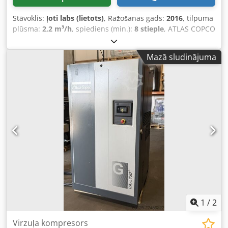
Stāvoklis:
ļoti labs (lietots)
, Ražošanas gads:
2016
, tilpuma
plūsma:
2,2 m³/h
, spiediens (min.):
8 stieple
, ATLAS COPCO
GA 11 VSD skrūvju kompresors Ar mainīgu ātrumu
(invertera piedziņa) Motora jauda 11 kW Jauda 1,95 m3/min
Mazā sludinājuma
Spiediens 13 bāri Codpfoytyh Hsx Amusrf Ražošanas gads
2016 Nodarbošanās stundu skaits 9270
1
/
2
Virzuļa kompresors