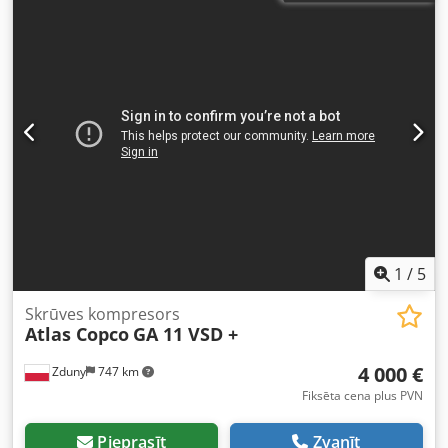
1
/
5
Skrūves kompresors
Atlas Copco
GA 11 VSD +
4 000 €
Zduny
747 km
Fiksēta cena plus PVN
Pieprasīt
Zvanīt