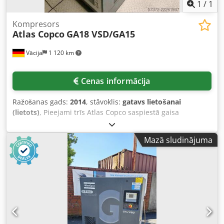
1
/
1
Kompresors
Atlas Copco
GA18 VSD/GA15
Vācija
1 120 km
Cenas informācija
Ražošanas gads:
2014
, stāvoklis:
gatavs lietošanai
(lietots)
, Pieejami trīs Atlas Copco saspiestā gaisa
kompresori. 1) Eļļas eļļots skrūvju kompresors Atlas Copco
GA18 VSD, izgatavošanas gads: 2014, maksimālais darba
Mazā sludinājuma
spiediens: 13 bar, jauda: 18 kW, maksimālā gaisa plūsma:
216 m³/h, iekārtas izmēri (G/P/A): apm.
1300mm/900mm/1500mm, svars: apm. 550kg, darba
stundas: apm. 69 000 h. 2) Eļļas eļļots skrūvju kompresors
Atlas Copco GA15, izgatavošanas gads: 1998, maksimālais
darba spiediens: 13 bar, jauda: 15 kW, maksimālā gaisa
plūsma: 155 m³/h, iekārtas izmēri (G/P/A): apm.
1900mm/700mm/1600mm, svars: apm. 400kg, darba