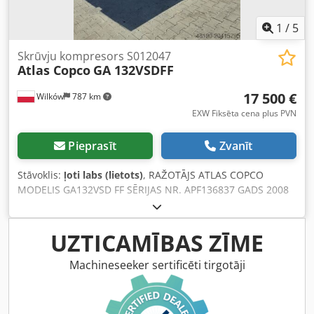
1
/
5
Skrūvju kompresors S012047
Atlas Copco
GA 132VSDFF
17 500 €
Wilków
787 km
EXW Fiksēta cena plus PVN
Pieprasīt
Zvanīt
Stāvoklis:
ļoti labs (lietots)
, RAŽOTĀJS ATLAS COPCO
MODELIS GA132VSD FF SĒRIJAS NR. APF136837 GADS 2008
JAUDA (kW) 153 RAŽĪBA (m3/min) 22,9 m3/min - 381 l/s
SPIEDIENS (bar) 8,5 FREKVENČU PĀRVEIDOTĀJS jā IEBŪVĒTS
SAUSINĀTĀJS jā SIILTUMMAIŅIS nē Cjdextblxopfx Amuorf
UZTICAMĪBAS ZĪME
DZESĒŠANA (GAISS/ŪDENS) gaiss UZ TVERTNES nē
DOKUMENTI nē SAVIENOTĀJS 2 JAUNS/LIETOTS LIETOTS
Machineseeker sertificēti tirgotāji