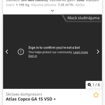
svars:
1 195 kg
, tilpuma plūsma:
7,25 m³/h
, darba
spiediens:
13 stieple
, ieejas spriegums:
400 V
, Skrūves
kompresors ATLAS COPCO GA 37 VSD ff Mainīga ātruma
Mazā sludinājuma
(invertera piedziņa) Ar dzesēšanas tipa žāvētāju 37 kW
motors Ražība: 7,25 m³/min Crsdet Hdh Nepfx Amuof
Spiediens: 13 bar Darba stundas: 13 200 mth Pilnībā darba
kārtībā esošs kompresors
1
/
8
Skrūves kompresors
Atlas Copco
GA 15 VSD +