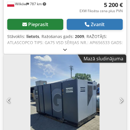
5 200 €
Wilków
787 km
EXW Fiksēta cena plus PVN
Pieprasīt
Zvanīt
Stāvoklis:
lietots
, Ražošanas gads:
2009
, RAŽOTĀJS:
ATLASCOPCO TIPS: GA75 VSD SĒRIJAS NR.: API656533 GADS:
2009 JAUDA (kW): 75 RAŽĪBA (m3/min): 14,68 Crodpfx
Amsxxm Atjusf SPIEDIENS (bar): 13
Mazā sludinājuma