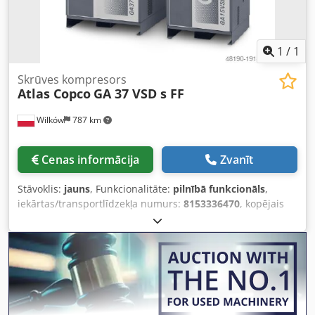
1
/
1
Skrūves kompresors
Atlas Copco
GA 37 VSD s FF
Wilków
787 km
Cenas informācija
Zvanīt
Stāvoklis:
jauns
, Funkcionalitāte:
pilnībā funkcionāls
,
iekārtas/transportlīdzekļa numurs:
8153336470
, kopējais
svars:
616 kg
, tilpuma plūsma:
399 m³/h
, spiediens (min.):
4 stieple
, spiediens (maks.):
13 stieple
, trokšņa līmenis:
67
dB
, dzesēšanas veids:
gaiss
, Aprīkojums:
Pieejama
identifikācijas plāksnīte, aukstuma žāvētājs,
dokumentācija / rokasgrāmata
, Mēs esam uzņēmums,
kas specializējas saspiestā gaisa nozarē vairāk nekā 20
gadus. Profesionāls apkalpošanas līmenis un augstas