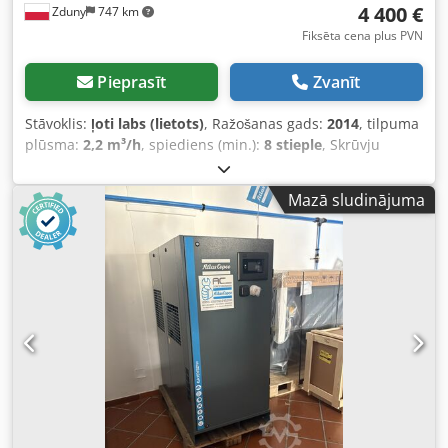
4 400 €
Zduny
747 km
Fiksēta cena plus PVN
Pieprasīt
Zvanīt
Stāvoklis:
ļoti labs (lietots)
, Ražošanas gads:
2014
, tilpuma
plūsma:
2,2 m³/h
, spiediens (min.):
8 stieple
, Skrūvju
kompresors ATLAS COPCO GA 15 VSD + Mainīga ātruma (ar
frekvenču pārveidotāju) 15 kW motors Ražība: 2,51 m³/min
Mazā sludinājuma
Spiediens: 13 bar Codpfoytyd Uox Amuorf Ražošanas gads:
2014 Darba stundas: 11 380 h Kompresors pēc apkopes,
veikta filtru un eļļas nomaiņa.