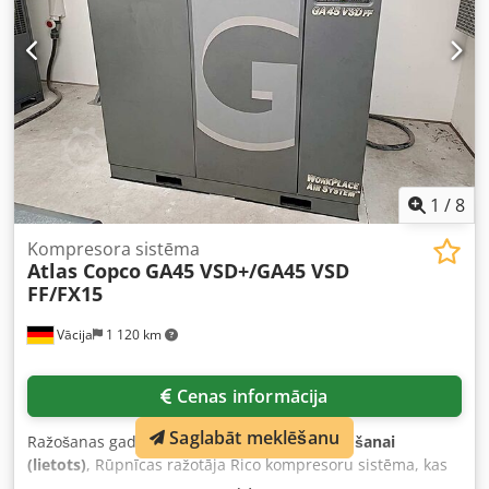
1
/
8
Kompresora sistēma
Atlas Copco
GA45 VSD+/GA45 VSD
FF/FX15
Vācija
1 120 km
Cenas informācija
Saglabāt meklēšanu
Ražošanas gads:
2020
, stāvoklis:
gatavs lietošanai
(lietots)
, Rūpnīcas ražotāja Rico kompresoru sistēma, kas
sastāv no diviem Atlas Copco kompresoriem, diviem aukstā