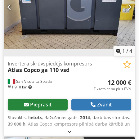
1
/
4
Invertera skrūvspiedējs kompresors
Atlas Copco
ga 110 vsd
12 000 €
San Nicola La Strada
1 910 km
Fiksēta cena plus PVN
Pieprasīt
Zvanīt
Stāvoklis:
lietots
, Ražošanas gads:
2014
, darbības stundas:
39 000 h
, Atlas Copco kompresors pilnībā darba kārtībā un
kluss (mēs esam oficiālie dīleri). Galvenās īpašības: Maks.
spiediens: 10 bar Plūsmas ātrums: 19200 l/min Jauda: 110