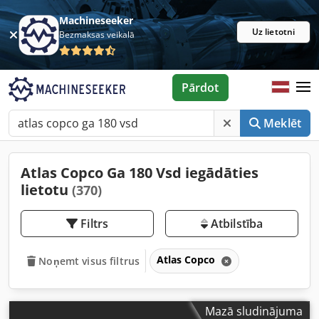
Machineseeker
Uz lietotni
Bezmaksas veikalā
Pārdot
Meklēt
Atlas Copco Ga 180 Vsd iegādāties
lietotu
(370)
Filtrs
Atbilstība
Atlas Copco
Noņemt visus filtrus
Mazā sludinājuma