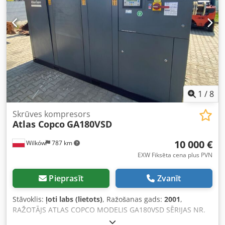
1
/
8
Skrūves kompresors
Atlas Copco
GA180VSD
10 000 €
Wilków
787 km
EXW Fiksēta cena plus PVN
Pieprasīt
Zvanīt
Stāvoklis:
ļoti labs (lietots)
, Ražošanas gads:
2001
,
RAŽOTĀJS ATLAS COPCO MODELIS GA180VSD SĒRIJAS NR.
AIF072891 RAŽOŠANAS GADS 2001 JAUDA (kW) 181 RAŽĪBA