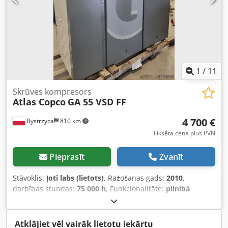
1
/
11
Skrūves kompresors
Atlas Copco
GA 55 VSD FF
4 700 €
Bystrzyca
810 km
Fiksēta cena plus PVN
Pieprasīt
Zvanīt
Stāvoklis:
ļoti labs (lietots)
, Ražošanas gads:
2010
,
darbības stundas:
75 000 h
, Funkcionalitāte:
pilnībā
funkcionāls
, 55 kW kompresors ar iebūvētu žāvētāju un
frekvences pārveidotāju. Ļoti labā stāvoklī. Pēc servisa. 3
mēnešu garantija. Csdpfjv Rmmmsx Amusrf
Atklājiet vēl vairāk lietotu iekārtu