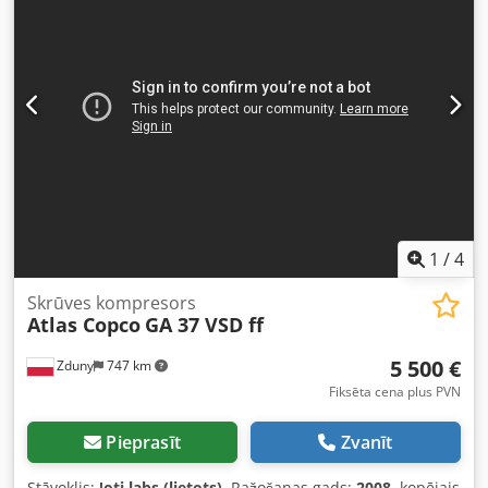
darbspējīgs, gatavs darbam, ar garantiju. Nodrošinām
servisu.
1
/
4
Skrūves kompresors
Atlas Copco
GA 37 VSD ff
5 500 €
Zduny
747 km
Fiksēta cena plus PVN
Pieprasīt
Zvanīt
Stāvoklis:
ļoti labs (lietots)
, Ražošanas gads:
2008
, kopējais