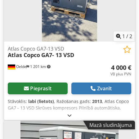
stundas: apm. 69 000 h. 3) Eļļas eļļots skrūvju kompresors
Atlas Copco GA15 rezerves daļām. Pieejama
dokumentācija. Apskate uz vietas iespējama.
Csdpfezipgvsx Amujrf
1
/
2
Atlas Copco GA7-13 VSD
Atlas Copco
GA7- 13 VSD
4 000 €
Oelde
1 201 km
VB plus PVN
Pieprasīt
Zvanīt
Stāvoklis:
labi (lietots)
, Ražošanas gads:
2013
, Atlas Copco
GA7 - 13 VSD Skrūves kompresors Pilnībā automātiska,
iekšēji pilnībā cauruļvadu savienota un elektroinstalēta
kompaktā iekārta, ar viena pakāpes eļļas iesmidzināšanas
Mazā sludinājuma
saspiešanu, gaisa dzesēšanu, ar trokšņu izolāciju. Gala
spiediens: 13,00 bāri Motora jauda: 7,50 kW Gaisa padeve: