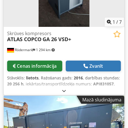
1
/
7
Skrūves kompresors
ATLAS COPCO
GA 26 VSD+
Rödermark
1 294 km
Cenas informācija
Zvanīt
Stāvoklis:
lietots
, Ražošanas gads:
2016
, darbības stundas:
20 256 h
, iekārtas/transportlīdzekļa numurs:
API831057
,
Tehniskie dati: Credpfx Aeycvtwjmuef - Darbības stundas:
20 256 h - Darba spiediens: 13 bar - Padeves apjoms: 4,09
Mazā sludinājuma
m³/min - Piedziņa: 400 V / 26 kW - Motora apgriezieni: 3
000 apgr./min - Platības nepieciešamība (apm.): Pl 900 x A
1 750 x Dz 900 mm - Svars (apm.): 490 kg