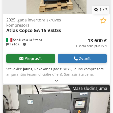
1
/
3
2025. gada invertora skrūves
kompresors
Atlas Copco
GA 15 VSDSs
13 600 €
San Nicola La Strada
1 910 km
Fiksēta cena plus PVN
Pieprasīt
Zvanīt
Stāvoklis:
jauns
, Ražošanas gads:
2025
, jauns kompresors
ar garantiju (esam oficiālie dīleri). Samazināta cena.
Katalogcena – 25 441 EUR. Iespējams komplektēt ar Atlas
Copco žāvētāju (pieejams). Pēdējās paaudzes
Mazā sludinājuma
tehnoloģiskais modelis. Galvenās iezīmes: - Maksimālais
spiediens: 10 bar Crjdpfxswcm His Amusf - Jauda: 15 kW
(20 ZS) - Gaisa plūsmas jauda: 3000 l/min Lai iegūtu
detalizētu tehnisko specifikāciju, droši sazinieties ar mani.