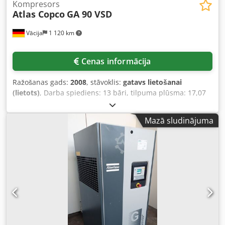
Kompresors
Atlas Copco
GA 90 VSD
Vācija
1 120 km
Cenas informācija
Ražošanas gads:
2008
, stāvoklis:
gatavs lietošanai
(lietots)
, Darba spiediens: 13 bāri, tilpuma plūsma: 17,07
m³/min, motora jauda: 90 kW, motora apgriezieni: 3480
apgr./min, svars: apmēram 1750 kg. Iekārtas frekvenču
Mazā sludinājuma
pārveidotājs ir bojāts. Ir iespējama apskate uz vietas.
Cjdpfx Aexmkc Tsmuorf