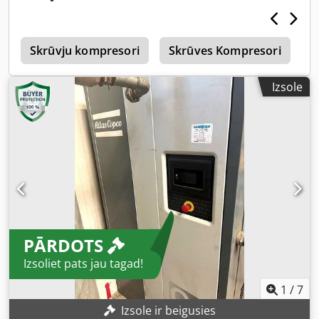
u
Skrūvju kompresori
Skrūves Kompresori
S
Izsole
PĀRDOTS
Izsoliet pats jau tagad!
1
/
7
Izsole ir beigusies