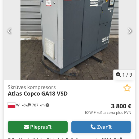
1,26 m³/min Crodpjwk Hcyefx Amujf
1
/
9
Skrūves kompresors
Atlas Copco
GA18 VSD
3 800 €
Wilków
787 km
EXW Fiksēta cena plus PVN
Pieprasīt
Zvanīt