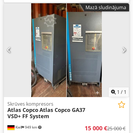
(m3/min) PIEDZIŅAS SPIEDIENS (bar) 12.50 DARBA LAIKS
Mazā sludinājuma
(STUNDAS/KOPĒJAIS) 85719 FREKVENČU PĀRVEIDOTĀJS jā
IEBŪVĒTS ŽĶĪVĒTĀJS nē SILUMMAIŅATĀJS nē DZESĒŠANA
(GAISA/ŪDENS) gaiss UZ UZGLABĀTĀJAS nē
DOKUMENTĀCIJA nē PIEVIENOJUMS 2 1/2 JAUNS/LIETOTS
LIETOTS Cjdpfx Amezq An Nsujrf
1
/
1
Skrūves kompresors
Atlas Copco
Atlas Copco GA37
VSD+ FF System
15 000 €
Kiel
949 km
25 000 €