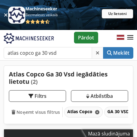
Machineseeker
Uz lietotni
Bezmaksas veikalā
Pārdot
Meklēt
Atlas Copco Ga 30 Vsd iegādāties
lietotu
(2)
Filtrs
Atbilstība
Atlas Copco
GA 30 VSD
Noņemt visus filtrus
Mazā sludinājuma