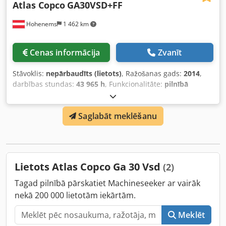
Atlas Copco
GA30VSD+FF
Hohenems
1 462 km
Cenas informācija
Zvanīt
Stāvoklis:
nepārbaudīts (lietots)
, Ražošanas gads:
2014
,
darbības stundas:
43 965 h
, Funkcionalitāte:
pilnībā
funkcionāls
, Lietots kompresors Atlas Copco GA30VSD+FF
Iebūvēts žāvētājs Iebūvēts frekvenču pārveidotājs 30 kW 13
Saglabāt meklēšanu
bar 5,85 m³/min Izgatavošanas gads: 2014 Credpfxsxu Ibcj
Amrsf Darba stundas: 43 965
Lietots Atlas Copco Ga 30 Vsd
(2)
Tagad pilnībā pārskatiet Machineseeker ar vairāk
nekā 200 000 lietotām iekārtām.
Meklēt