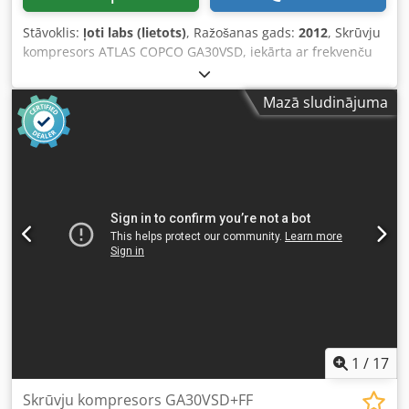
Stāvoklis:
ļoti labs (lietots)
, Ražošanas gads:
2012
, Skrūvju
kompresors ATLAS COPCO GA30VSD, iekārta ar frekvenču
pārveidotāju pēc servisa Tehniskie dati: Cjdpjy S T Thjfx
Amrjrf ražība: 5,58 m3/min; motors: 30 kW; maksimālais
Mazā sludinājuma
spiediens: 13 bar; gads: 2012 nobraukums: 11 816 h!!!
Cena: 24 500 netto 30 135 bruto Kompresors ir pilnībā
darbspējīgs, gatavs darbam, ar garantiju. Nodrošinām
servisu.
1
/
17
Skrūvju kompresors GA30VSD+FF