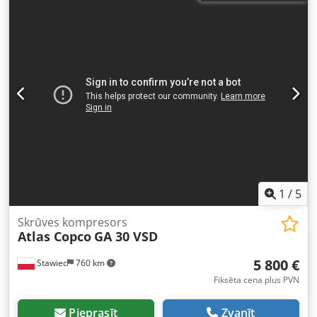
1
/
5
Skrūves kompresors
Atlas Copco
GA 30 VSD
5 800 €
Stawiec
760 km
Fiksēta cena plus PVN
Pieprasīt
Zvanīt