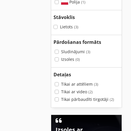
Polija
(1)
Stāvoklis
Lietots
(3)
Pārdošanas formāts
Sludinājumi
(3)
Izsoles
(0)
Detaļas
Tikai ar attēliem
(3)
Tikai ar video
(2)
Tikai pārbaudīti tirgotāji
(2)
Izsoles ar