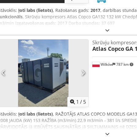
Stāvoklis:
ļoti labs (lietots)
, Ražošanas gads:
2017
, darbības stunda
funkcionāls
, Skrūvju kompresors Atlas Copco GA132 132 kW Chedpf
m3/min Izgatavošanas gads: 2017 Darba stundas: 37 697
Skrūvju kompresor
Atlas Copco
GA 
Wilków
787 km
1
/
5
Stāvoklis:
ļoti labs (lietots)
, RAŽOTĀJS ATLAS COPCO MODELIS GA132
2008 JAUDA (kW) 153 RAŽĪBA (m3/min) 22,9 m3/min - 381 l/s SPIEDI
PĀRVEIDOTĀJS jā IEBŪVĒTS SAUSINĀTĀJS jā SIILTUMMAIŅIS nē DZES
TVERTNES nē DOKUMENTI nē SAVIENOTĀJS 2 JAUNS/LIETOTS LIETOT