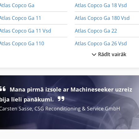
Atlas Copco Ga
Atlas Copco Ga 18 Vsd
Atlas Copco Ga 11
Atlas Copco Ga 180 Vsd
Atlas Copco Ga 11 Vsd
Atlas Copco Ga 22
Atlas Copco Ga 110
Atlas Copco Ga 26 Vsd
Rādīt vairāk
Atlas Copco Ga 118
Atlas Copco Ga 30
Atlas Copco Ga 122
Atlas Copco Ga 30 Vsd
Atlas Copco Ga 15
Atlas Copco Ga 37
Mana pirmā izsole ar Machineseeker uzreiz
Atlas Copco Ga 15 Vsd
Atlas Copco Ga 37 Vsd
bija lieli panākumi.
Carsten Sasse, CSG Reconditioning & Service GmbH