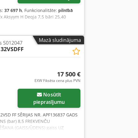
s:
37 697 h
, Funkcionalitāte:
pilnībā
x Aksyym H Deqja 7,5 bāri 25,40
Mazā sludinājuma
s S012047
132VSDFF
17 500 €
EXW Fiksēta cena plus PVN
Nosūtīt
pieprasījumu
VSD FF SĒRIJAS NR. APF136837 GADS
ENS (bar) 8,5 FREKVENČU
ĒŠANA (GAISS/ŪDENS) gaiss UZ
S Codpfx Akextblxjqsha