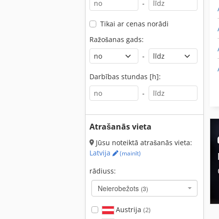
-
Tikai ar cenas norādi
Ražošanas gads:
-
Darbības stundas [h]:
-
Atrašanās vieta
Jūsu noteiktā atrašanās vieta:
Latvija
(mainīt)
rādiuss:
Neierobežots
(3)
Austrija
(2)