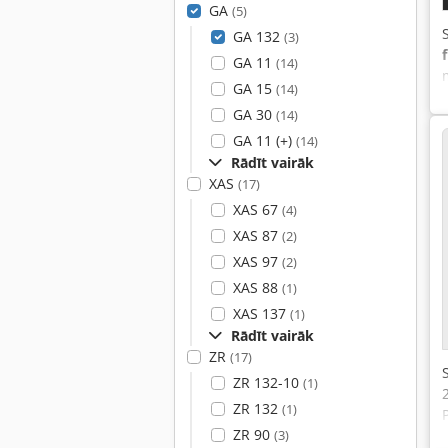
GA
(5)
GA 132
(3)
GA 11
(14)
GA 15
(14)
GA 30
(14)
GA 11 (+)
(14)
Rādīt vairāk
XAS
(17)
XAS 67
(4)
XAS 87
(2)
XAS 97
(2)
XAS 88
(1)
XAS 137
(1)
Rādīt vairāk
ZR
(17)
ZR 132-10
(1)
ZR 132
(1)
ZR 90
(3)