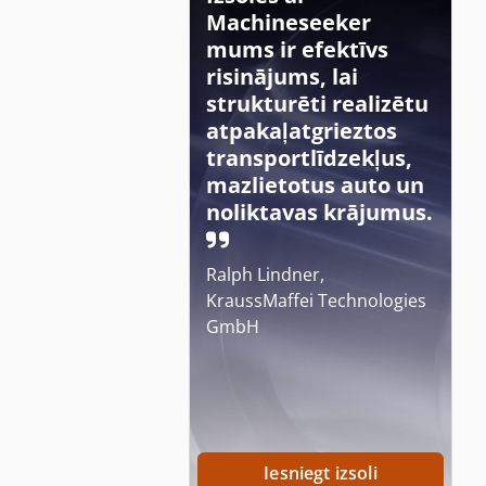
Machineseeker
mums ir efektīvs
risinājums, lai
strukturēti realizētu
atpakaļatgrieztos
transportlīdzekļus,
mazlietotus auto un
noliktavas krājumus.
Ralph Lindner,
KraussMaffei Technologies
GmbH
Iesniegt izsoli