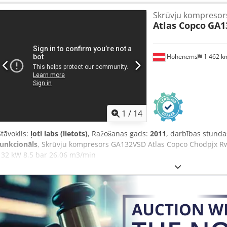
Skrūvju kompreso
Atlas Copco
GA1
Hohenems
1 462 
1
/
14
Stāvoklis:
ļoti labs (lietots)
, Ražošanas gads:
2011
, darbības stunda
funkcionāls
, Skrūvju kompresors GA132VSD Atlas Copco Chodpjx Rwz
132 kW 8,5 bar 26,06 m3/min