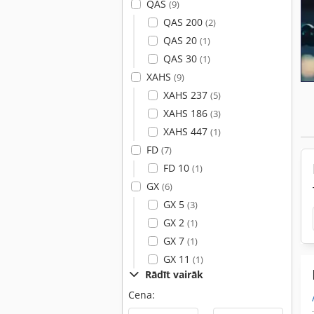
QAS
(9)
QAS 200
(2)
QAS 20
(1)
QAS 30
(1)
XAHS
(9)
XAHS 237
(5)
XAHS 186
(3)
XAHS 447
(1)
FD
(7)
FD 10
(1)
GX
(6)
GX 5
(3)
GX 2
(1)
GX 7
(1)
GX 11
(1)
Rādīt vairāk
Cena: