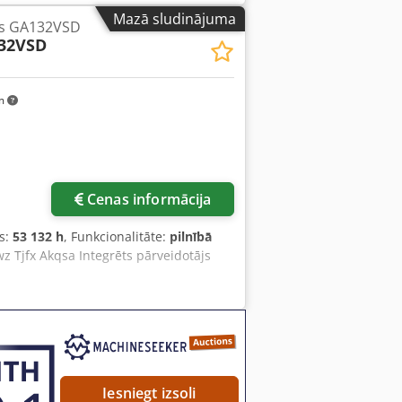
Mazā sludinājuma
rs GA132VSD
32VSD
km
Cenas informācija
s:
53 132 h
, Funkcionalitāte:
pilnībā
 Tjfx Akqsa Integrēts pārveidotājs
Iesniegt izsoli