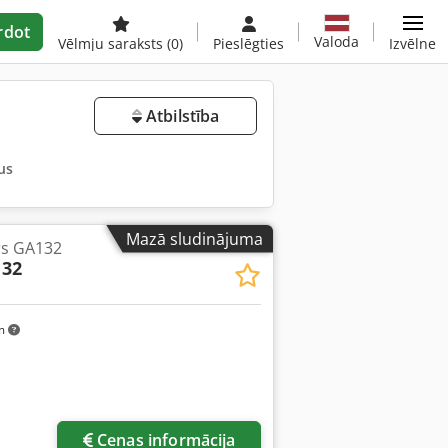
rdot
Valoda
Vēlmju saraksts
(0)
Pieslēgties
Izvēlne
Atbilstība
us
Mazā sludinājuma
rs GA132
132
km
Cenas informācija