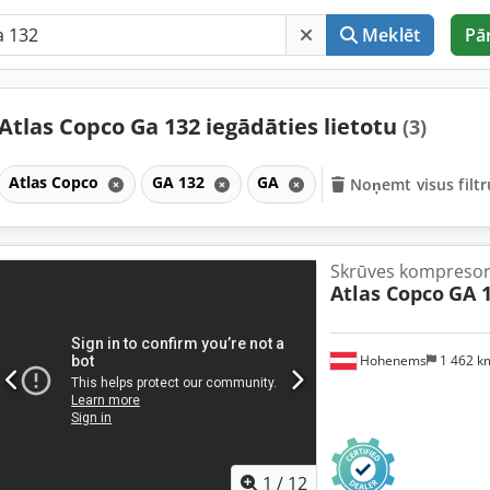
Meklēt
Pā
Atlas Copco Ga 132 iegādāties lietotu
(3)
Atlas Copco
GA 132
GA
Noņemt visus filtr
Skrūves kompreso
Atlas Copco
GA 
Hohenems
1 462 
1
/
12