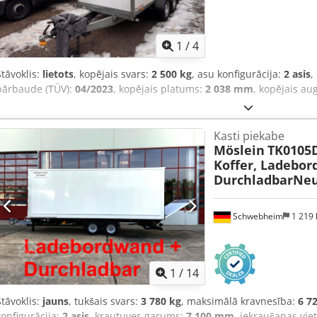
1
/
4
Stāvoklis:
lietots
, kopējais svars:
2 500 kg
, asu konfigurācija:
2 asis
,
pārbaude (TÜV):
04/2023
, kopējais platums:
2 038 mm
, kopējais a
Kasti piekabe
Möslein
TK0105
Koffer, Ladebor
DurchladbarNeu
Schwebheim
1 219
1
/
14
Stāvoklis:
jauns
, tukšais svars:
3 780 kg
, maksimālā kravnesība:
6 7
konfigurācija:
2 asis
, krautuves garums:
7 100 mm
, iekraušanas vie