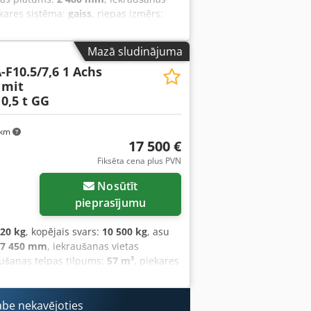
ekares sistēma:
gaiss
, riepas izmērs:
its
, priekšējās riepas izmērs:
245/70 R
ts
, emisijas klase:
nav
, Aprīkojums:
Mazā sludinājuma
-F10.5/7,6 1 Achs
 mit
0,5 t GG
 km
17 500 €
Fiksēta cena plus PVN
Nosūtīt
pieprasījumu
620 kg
, kopējais svars:
10 500 kg
, asu
7 450 mm
, iekraušanas vietas
aušanas telpas tilpums:
57 m³
, piekares
a veids:
cits
, priekšējās riepas izmērs:
ja kabīne:
cits
, emisijas klase:
nav
,
a bremze
abe nekavējoties
,