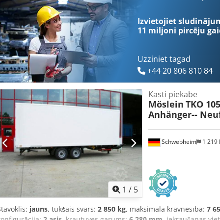
Izvietojiet sludināju
11 miljoni pircēju
gai
Uzziniet tagad
+44 20 806 810 84
Kasti piekabe
Möslein
TKO 105
Anhänger-- Neuf
Schwebheim
1 219
1
/
5
Stāvoklis:
jauns
, tukšais svars:
2 850 kg
, maksimālā kravnesība:
7 6
konfigurācija:
2 asis
, krautuves garums:
6 280 mm
, iekraušanas vie