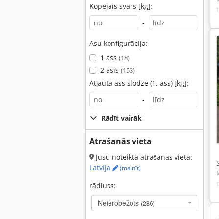
Kopējais svars [kg]:
-
Asu konfigurācija:
1 ass
(18)
2 asis
(153)
Atļautā ass slodze (1. ass) [kg]:
-
Rādīt vairāk
Atrašanās vieta
Jūsu noteiktā atrašanās vieta:
Latvija
(mainīt)
rādiuss:
Neierobežots
(286)