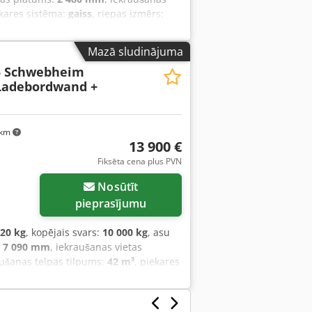
ekares sistēma:
gaiss
, riepas izmērs:
 izmērs:
245/70 R 17,5
, aizmugurējās
av
, Aprīkojums:
ABS, saspiestā gaisa
Mazā sludinājuma
5 Schwebheim
Ladebordwand +
 km
13 900 €
Fiksēta cena plus PVN
Nosūtīt
pieprasījumu
120 kg
, kopējais svars:
10 000 kg
, asu
:
7 090 mm
, iekraušanas vietas
aušanas telpas tilpums:
42 m³
, piekares
krāsa:
cits
, pārnesuma veids:
cits
,
s:
235/70 R 17,5
, vadītāja kabīne:
cits
,
ceļamais aizmugurējais borts,