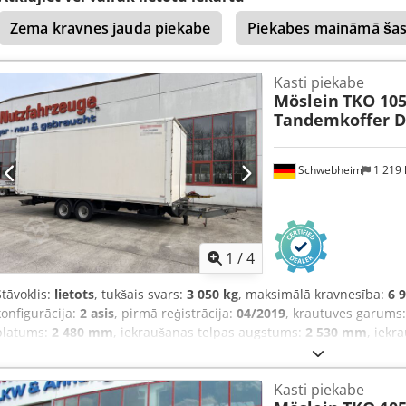
saspiestā gaisa bremze
,
Zema kravnes jauda piekabe
Piekabes maināmā šas
Kasti piekabe
Möslein
TKO 10
Tandemkoffer D
Schwebheim
1 219
1
/
4
Stāvoklis:
lietots
, tukšais svars:
3 050 kg
, maksimālā kravnesība:
6 
konfigurācija:
2 asis
, pirmā reģistrācija:
04/2019
, krautuves garums
platums:
2 480 mm
, iekraušanas telpas augstums:
2 530 mm
, iekr
sistēma:
gaiss
, riepas izmērs:
245/70R17,5 143J
, riteņu bāze:
990 
priekšējās riepas izmērs:
245/70R17,5 143J
, aizmugurējās riepas i
Kasti piekabe
kabīne:
cits
, emisijas klase:
nav
, Aprīkojums:
ABS, saspiestā gaisa 