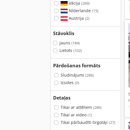
Vācija
(269)
 Kastes
Blyss Pionier
Koch
Koch Bohrer
Nīderlande
(15)
Austrija
(2)
Stāvoklis
Jauns
(184)
Lietots
(102)
Pārdošanas formāts
Sludinājumi
(286)
Izsoles
(0)
Detaļas
Tikai ar attēliem
(286)
Tikai ar video
(1)
Tikai pārbaudīti tirgotāji
(27)