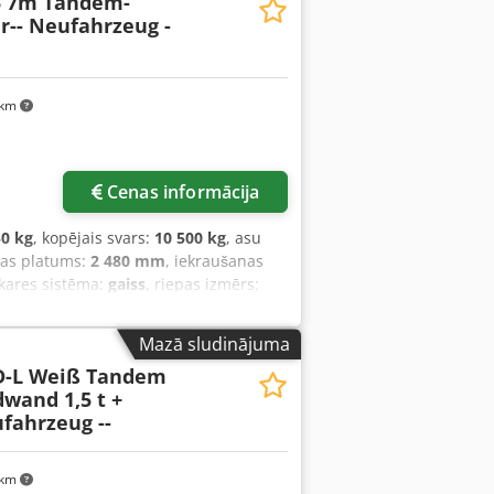
5 7m Tandem-
r-- Neufahrzeug -
 km
Cenas informācija
50 kg
, kopējais svars:
10 500 kg
, asu
tas platums:
2 480 mm
, iekraušanas
ekares sistēma:
gaiss
, riepas izmērs:
 izmērs:
245/70 R 17,5
, aizmugurējās
av
, degviela:
biodīzeļdegviela
,
Mazā sludinājuma
D-L Weiß Tandem
dwand 1,5 t +
fahrzeug --
 km