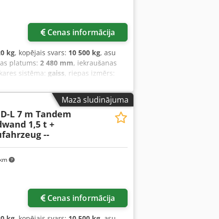
Cenas informācija
20 kg
, kopējais svars:
10 500 kg
, asu
tas platums:
2 480 mm
, iekraušanas
ekares sistēma:
gaiss
, riepas izmērs:
its
, priekšējās riepas izmērs:
245/70 R
ts
, emisijas klase:
nav
, Aprīkojums:
Mazā sludinājuma
 D-L 7 m Tandem
dwand 1,5 t +
fahrzeug --
 km
Cenas informācija
20 kg
, kopējais svars:
10 500 kg
, asu