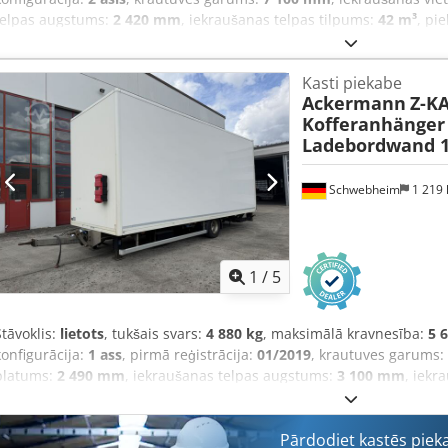
telpas augstums:
2 420 mm
, iekraušanas telpas tilpums:
42 m³
, pi
245/70 R 17,5
, riteņu bāze:
990 mm
, krāsa:
cits
, pārnesuma veids:
c
17,5
, aizmugurējās riepas izmērs:
245/70 R 17,5
, vadītāja kabīne:
ci
Kasti piekabe
ABS, paceļamais aizmugurējais borts, saspiestā gaisa bremze
,
Ackermann
Z-KA
Kofferanhänger
Ladebordwand 1
Schwebheim
1 219
1
/
5
Stāvoklis:
lietots
, tukšais svars:
4 880 kg
, maksimālā kravnesība:
5 
konfigurācija:
1 ass
, pirmā reģistrācija:
01/2019
, krautuves garums:
platums:
2 490 mm
, iekraušanas telpas augstums:
3 100 mm
, iekr
sistēma:
gaiss
, riepas izmērs:
235 / 75 R 17,5
, krāsa:
cits
, pārnesum
235 / 75 R 17,5
, aizmugurējās riepas izmērs:
235 / 75 R 17,5
, vadītā
Aprīkojums:
ABS, paceļamais aizmugurējais borts, saspiestā gais
Pārdodiet kastēs piek