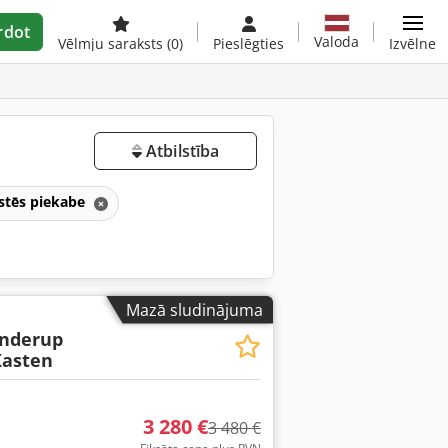
rdot
Valoda
Vēlmju saraksts
(0)
Pieslēgties
Izvēlne
Atbilstība
stēs piekabe
Mazā sludinājuma
nderup
Kasten
3 280 €
3 480 €