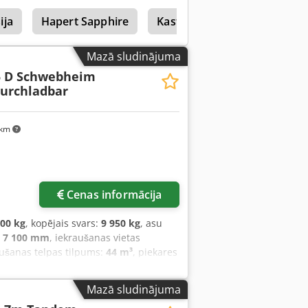
ija
Hapert Sapphire
Kastes
Klāja Kastes
Mazā sludinājuma
5 D Schwebheim
urchladbar
 km
Cenas informācija
900 kg
, kopējais svars:
9 950 kg
, asu
:
7 100 mm
, iekraušanas vietas
aušanas telpas tilpums:
44 m³
, piekares
mm
, krāsa:
cits
, pārnesuma veids:
cits
,
zmērs:
245/70R17,5 143J
, vadītāja
Mazā sludinājuma
bremze
,