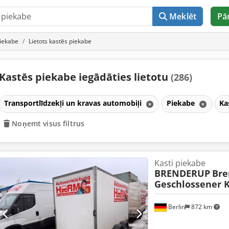
Meklēt
Pā
iekabe
Lietots kastēs piekabe
Kastēs piekabe iegādāties lietotu
(286)
Transportlīdzekļi un kravas automobiļi
Piekabe
Ka
Noņemt visus filtrus
Kasti piekabe
BRENDERUP
Bre
Geschlossener 
Berlin
872 km