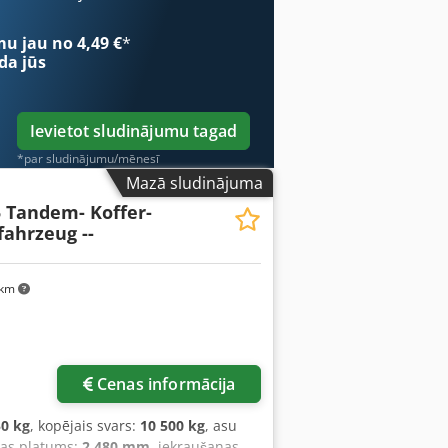
mu jau no 4,49 €
*
da jūs
Ievietot sludinājumu tagad
*par sludinājumu/mēnesī
Mazā sludinājuma
 Tandem- Koffer-
ahrzeug --
 km
Cenas informācija
50 kg
, kopējais svars:
10 500 kg
, asu
tas platums:
2 480 mm
, iekraušanas