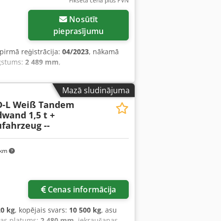
Fiksēta cena plus PVN
Nosūtīt
pieprasījumu
 pirmā reģistrācija:
04/2023
, nākamā
ugstums:
2 489 mm
,
Mazā sludinājuma
D-L Weiß Tandem
dwand 1,5 t +
fahrzeug --
 km
Cenas informācija
20 kg
, kopējais svars:
10 500 kg
, asu
tas platums:
2 480 mm
, iekraušanas