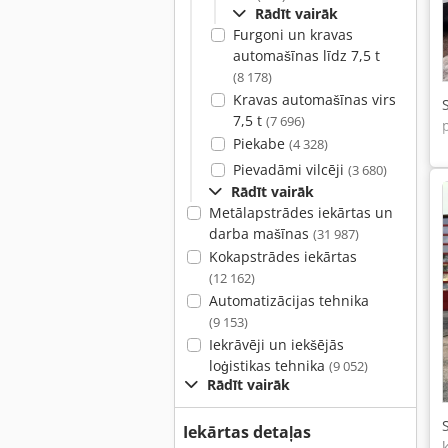
Rādīt vairāk
Furgoni un kravas
automašīnas līdz 7,5 t
(8 178)
Kravas automašīnas virs
7,5 t
(7 696)
Piekabe
(4 328)
Pievadāmi vilcēji
(3 680)
Rādīt vairāk
Metālapstrādes iekārtas un
darba mašīnas
(31 987)
Kokapstrādes iekārtas
(12 162)
Automatizācijas tehnika
(9 153)
Iekrāvēji un iekšējās
loģistikas tehnika
(9 052)
Rādīt vairāk
Iekārtas detaļas