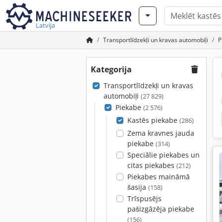
Latvija
Transportlīdzekļi un kravas automobiļi
P
Kategorija
Transportlīdzekļi un kravas
automobiļi
(27 829)
Piekabe
(2 576)
Kastēs piekabe
(286)
Zema kravnes jauda
piekabe
(314)
Speciālie piekabes un
citas piekabes
(212)
Piekabes maināmā
šasija
(158)
Trīspusējs
pašizgāzēja piekabe
(156)