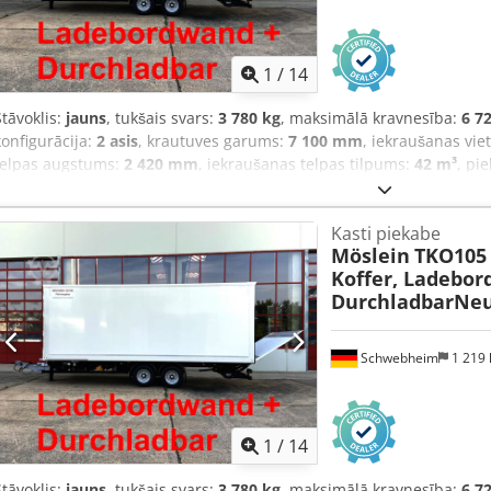
1
/
14
Stāvoklis:
jauns
, tukšais svars:
3 780 kg
, maksimālā kravnesība:
6 7
konfigurācija:
2 asis
, krautuves garums:
7 100 mm
, iekraušanas vie
telpas augstums:
2 420 mm
, iekraušanas telpas tilpums:
42 m³
, pi
245/70 R 17,5
, riteņu bāze:
990 mm
, krāsa:
cits
, pārnesuma veids:
c
17,5
, aizmugurējās riepas izmērs:
245/70 R 17,5
, vadītāja kabīne:
ci
Kasti piekabe
ABS, paceļamais aizmugurējais borts, saspiestā gaisa bremze
,
Möslein
TKO105
Koffer, Ladebor
DurchladbarNeu
Schwebheim
1 219
1
/
14
Stāvoklis:
jauns
, tukšais svars:
3 780 kg
, maksimālā kravnesība:
6 7