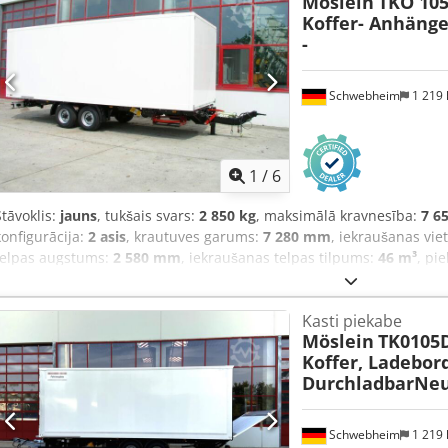
Möslein
TKO 10
Koffer- Anhänge
-
Schwebheim
1 219
1
/
6
Stāvoklis:
jauns
, tukšais svars:
2 850 kg
, maksimālā kravnesība:
7 6
konfigurācija:
2 asis
, krautuves garums:
7 280 mm
, iekraušanas vie
telpas augstums:
2 580 mm
, iekraušanas telpas tilpums:
46 m³
, pi
245/70 R 17,5
, krāsa:
cits
, pārnesuma veids:
cits
, priekšējās riepas
riepas izmērs:
245/70 R 17,5
, vadītāja kabīne:
cits
, emisijas klase:
n
Kasti piekabe
Aprīkojums:
ABS, saspiestā gaisa bremze
,
Möslein
TK0105
Koffer, Ladebor
DurchladbarNeu
Schwebheim
1 219