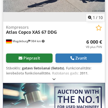
1
/
10
Kompresors
Atlas Copco
XAS 67 DDG
6 000 €
Magdeburg
984 km
VB plus PVN
Pieprasīt
Zvanīt
Stāvoklis:
gatavs lietošanai (lietots)
, Funkcionalitāte:
ierobežota funkcionalitāte
, Ražošanas gads:
2011
,
darbības stundas:
1 192 h
, Aprīkojums:
kvēpu filtrs
,
Kompresors Atlas Copco XAS 67 DDG, ražošanas gads 2011,
1192 darba stundas, tilpuma plūsma 3,5 m³, rezerves
elektroģenerators 12,5 kVA, pieslēgumi: 1 x 230 V, 2 x 400
V, sērijas Nr. YA3062566B0165583, pieejama reģistrācija,
rezerves ģeneratora izmantošanas laikā izsit drošinātāju,