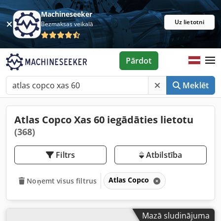
Machineseeker
Uz lietotni
Bezmaksas veikalā
Pārdot
Meklēt
Atlas Copco Xas 60 iegādāties lietotu
(368)
Filtrs
Atbilstība
Atlas Copco
Noņemt visus filtrus
Mazā sludinājuma