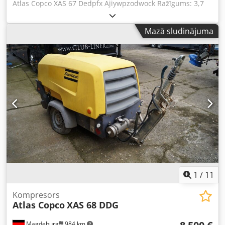
Atlas Copco XAS 67 Dedpfx Ajiywpzodwock Ražīgums: 3,7
m³/min Nostrādātās stundas: 2 371 h Dzinējs: Deutz Tips:
dīzeļdzinējs
Mazā sludinājuma
1
/
11
Kompresors
Atlas Copco
XAS 68 DDG
Magdeburg
984 km