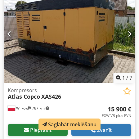
1
/
7
Kompresors
Atlas Copco
XAS426
15 900 €
Wilków
787 km
EXW VB plus PVN
Saglabāt meklēšanu
Pieprasīt
Zvanīt