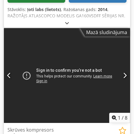
Stāvoklis:
ļoti labs (lietots)
, Ražošanas gads:
2014
,
RAŽOTĀJS ATLASCOPCO MODELIS GA160VSDFF SĒRIJAS NR.
APF195117 GADS 2014 JAUDA (kW) 186 PRODUKTIVITĀTE
(m3/min) 4,82–26,70 Dcsdpfx Adjzl S Smewok SPIEDIENS
Mazā sludinājuma
(bar) 8,3 DARBA STUNDAS (DOKUMENTĒTĀS/KOPĒJĀS)
67773 FREKVENČU REGULATORS jā IEBŪVĒTS ŽĀVĒTĀJS jā
SILTUMA MAIŅTĀJS nē DZESĒŠANA (GAISA/ŪDENS) gaiss UZ
UZGLABĀTĀJTRAUKA nē DOKUMENTĀCIJA nē PIEVADI 3
JAUNS/LIETOTS LIETOTS
1
/
8
Skrūves kompresors