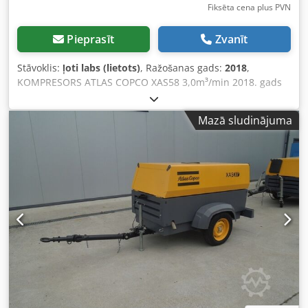
strāva: saskaņā ar elektrisko shēmu Jaudas patēriņš:
Fiksēta cena plus PVN
saskaņā ar elektrisko shēmu Aizsardzība: saskaņā ar
elektrisko shēmu Darba spiediens: 6 bāri Spiediena
Pieprasīt
Zvanīt
uzraudzība: 4 bāri Darbības temperatūra: +10 °C līdz +40
°C Uzglabāšanas temperatūra: −20 °C līdz +60 °C Gaisa
Stāvoklis:
ļoti labs (lietots)
, Ražošanas gads:
2018
,
mitrums: 10 % līdz 85 % (bez kondensāta) Elektriskā skapja
KOMPRESORS ATLAS COPCO XAS58 3,0m³/min 2018. gads
aizsardzības klase: IP54 Visas iekārtas aizsardzības klase:
Dīzeļkompresors ATLAS COPCO XAS 58, pēc servisa.
IP20 Uzstādīšanas virsmas slīpums: maks. 0,5 % Brīva telpa
Tehniskie dati: - Ražība: 3,00 m³/min; - Darba spiediens: 7
ap iekārtu: 0,8 m Brīva telpa priekšā elektriskajam skapim:
Mazā sludinājuma
Bar; - Izgatavošanas gads: 2018; Dedpfx Astyk Svjdwock -
1,2 m Platums: 1500 mm x Augstums: 2050 mm x Dziļums:
Dzinējs: KUBOTA - Nobraukums: 681 stundas! Kompresors
770 mm Svars: 430 kg Scheugenpflug SNDE121196 ZES
pilnībā darba kārtībā. Cena (bez PVN): 39 500 PLN Cena (ar
217955 Izmēri: garums 212 cm / platums 209 cm /
PVN): 48 585 PLN Zemāk redzama saite uz video, kurā
augstums 215 cm / Scheugenpflug SNDE121197 ZES
parādīts iekārtas darbs.
217958 Izmēri: garums 190 cm / platums 190 cm /
augstums 220 cm / 430 kg (iekārta) + 100 kg Scheugenpflug
SNDE118236 ZES 2163