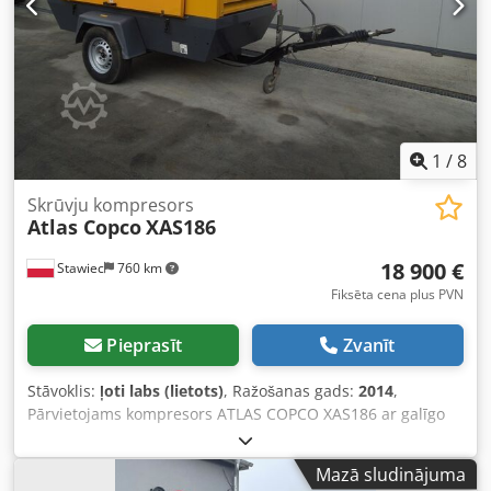
1
/
8
Skrūvju kompresors
Atlas Copco
XAS186
18 900 €
Stawiec
760 km
Fiksēta cena plus PVN
Pieprasīt
Zvanīt
Stāvoklis:
ļoti labs (lietots)
, Ražošanas gads:
2014
,
Pārvietojams kompresors ATLAS COPCO XAS186 ar galīgo
dzesētāju, pēc pilna servisa. Tehniskie dati: Jauda: 11,10
m3/min; Darba spiediens: 7 Bar; Ražošanas gads: 2014
Mazā sludinājuma
DEUTZ dzinējs Nobraukums: Kompresors pilnībā darba