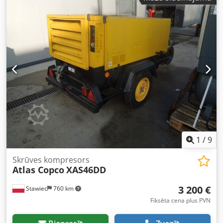
spiediens: 7 bāri - Ražošanas gads: 2012 - Dzinējs: KUBOTA
- Darba stundu skaits: 1397 h Dcedpfx Astyk Taodwsk
Kompresors pilnībā darba kārtībā, gatavs darbam,
sniedzam garantiju. Neto cena: 37 800 PLN Bruto cena: 46
494 PLN Zemāk ir pievienota saite uz video, kas parāda
iekārtas darbību.
1
/
9
Skrūves kompresors
Atlas Copco
XAS46DD
3 200 €
Stawiec
760 km
Fiksēta cena plus PVN