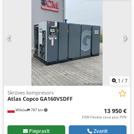
kārtībā, gatavs darbam, ar garantiju. Cena bez PVN: 79 500
PLN Cena ar PVN: 97 785 PLN Djdpfxoyfnwge Adwock
Iekārta ievestā ideālā stāvoklī. Zemāk video saites.
1
/
7
Skrūves kompresors
Atlas Copco
GA160VSDFF
13 950 €
Wilków
787 km
EXW Fiksēta cena plus PVN
Pieprasīt
Zvanīt