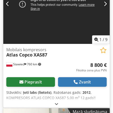
1
/
9
Mobilais kompresors
Atlas Copco
XAS87
8 800 €
Stawiec
760 km
Fiksēta cena plus PVN
Pieprasīt
Zvanīt
Stāvoklis:
ļoti labs (lietots)
, Ražošanas gads:
2012
,
KOMPRESORS ATLAS COPCO XAS87 5,00 m³ 12.gads!!
Dīzeļkompresors ATLAS COPCO XAS87, iekārta pēc servisa
apkopēm Tehniskie dati: - Ražīgums: 5,00 m³/min - Darba
Mazā sludinājuma