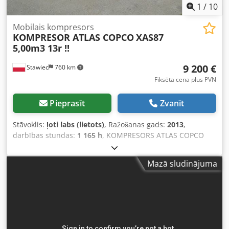
1
/
10
Mobilais kompresors
KOMPRESOR ATLAS COPCO
XAS87
5,00m3 13r !!
9 200 €
Stawiec
760 km
Fiksēta cena plus PVN
Pieprasīt
Zvanīt
Stāvoklis:
ļoti labs (lietots)
, Ražošanas gads:
2013
,
darbības stundas:
1 165 h
, KOMPRESORS ATLAS COPCO
XAS87 5,00 m3 2013. gads!! Dīzeļkompresors ATLAS COPCO
XAS87 pēc servisa apkopes Tehniskie dati: - Ražība: 5,00
Mazā sludinājuma
m3/min - Darba spiediens: 7 Bar - Ražošanas gads: 2013 -
Dzinējs: KUBOTA Dcsdpfetu E Eyjx Adwek - Nobraukums:
1165 h Kompresors pilnībā darba kārtībā, gatavs darbam.
Nodrošinām garantiju. Cena (bez PVN): 39800 PLN Cena (ar
PVN): 48954 PLN Zemāk pieejama saite uz video, kurā
parādīta iekārtas darbība.