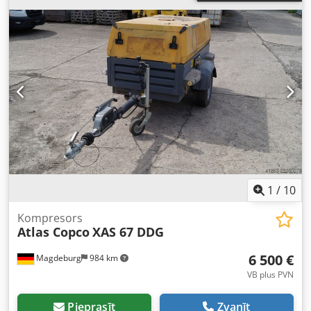
1
/
10
Kompresors
Atlas Copco
XAS 67 DDG
6 500 €
Magdeburg
984 km
VB plus PVN
Pieprasīt
Zvanīt