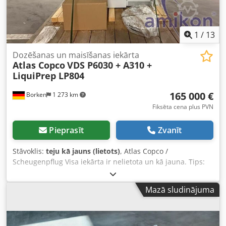
1
/
13
Dozēšanas un maisīšanas iekārta
Atlas Copco
VDS P6030 + A310 +
LiquiPrep LP804
165 000 €
Borken
1 273 km
Fiksēta cena plus PVN
Pieprasīt
Zvanīt
Stāvoklis:
teju kā jauns (lietots)
, Atlas Copco /
Scheugenpflug Visa iekārta ir nelietota un kā jauna. Tips:
VDS P6030 Automātiska pilna procesa izpilde, sākot ar
izejvielu ievadi līdz gatavās produkcijas izvadīšanai. Divu
Mazā sludinājuma
komponentu (piemēram, sveķu un cietinātāja) sajaukšana
tieši procesā. Precīza materiāla uzklāšana uz izstrādājuma
noteiktās pozīcijās. Detaļu apstrāde ar 3 assu sistēmu (X, Y,
Z). Darbība automātiskā, pusautomātiskā un manuālā