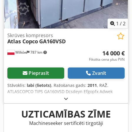
1
/
2
Skrūves kompresors
Atlas Copco
GA160VSD
14 000 €
Wilków
787 km
Fiksēta cena plus PVN
Pieprasīt
Zvanīt
Stāvoklis:
labi (lietots)
, Ražošanas gads:
2011
, RAŽ.
ATLASCOPCO TIPS GA160VSD Dcsdeyn Efgopfx Adwek
SĒRIJAS NR. APF163595 GADS 2011 JAUDA (kW) 186 RAŽĪBA
(m3/min) 4,82-18,36 SPIEDIENS (bar) 10
UZTICAMĪBAS ZĪME
Machineseeker sertificēti tirgotāji