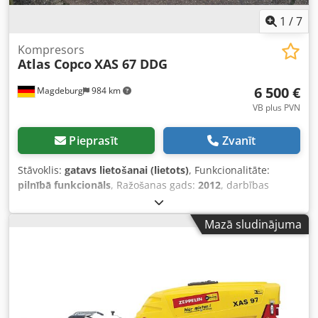
1
/
7
Kompresors
Atlas Copco
XAS 67 DDG
6 500 €
Magdeburg
984 km
VB plus PVN
Pieprasīt
Zvanīt
Stāvoklis:
gatavs lietošanai (lietots)
, Funkcionalitāte:
pilnībā funkcionāls
, Ražošanas gads:
2012
, darbības
stundas:
1 680 h
, Kompresors Atlas Copco XAS 67 DDG,
izgatavošanas gads 2012, 1680 darba stundas, tilpuma
Mazā sludinājuma
plūsma 3,5 m³, avārijas ģenerators 12,5 kVA, pieslēgvietas:
1 x 230 V, 2 x 400 V, sērijas Nr. YA3062560C0250310
Dcsdpfx Adju Dh Tlswjk