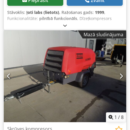
Pieprasīt
Zvanīt
Stāvoklis:
ļoti labs (lietots)
, Ražošanas gads:
1999
,
Funkcionalitāte:
pilnībā funkcionāls
, Dīzeļkompresors
ATLAS COPCO XAS46DD pēc servisa!!! Kompresors
reģistrēts Polijā. Tehniskie dati: Ražība: 2,60 m³/min; Darba
Mazā sludinājuma
spiediens: 7 Bar; Dzinējs: DEUTZ F2M1011 Darba stundas:
1355h!!! Dcjdpfx Aex A T D Sedwek Kompresors pilnībā
darba kārtībā, gatavs lietošanai, ar garantiju Neto cena: 13
500 PLN Bruto cena: 16 605 PLN
1
/
8
Skrūves kompresors