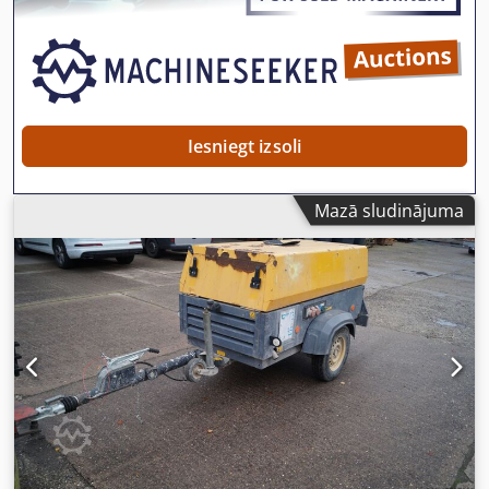
pēcapstrādes sodrēju filtrs SMF-MR. Dsdpfxev Rbufs
Adwsck
Iesniegt izsoli
Mazā sludinājuma