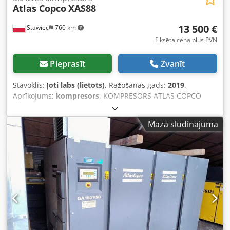
Atlas Copco
XAS88
13 500 €
Stawiec
760 km
Fiksēta cena plus PVN
Pieprasīt
Zvanīt
Stāvoklis:
ļoti labs (lietots)
, Ražošanas gads:
2019
,
Aprīkojums:
kompresors
, KOMPRESORS ATLAS COPCO
XAS88 5,2m3 2019.gads Dīzeļdzinēja kompresors ATLAS
COPCO XAS 88 pēc pilna servisa Dedpferdf Swjx Adwsck
Mazā sludinājuma
Tehniskie dati: ražīgums 5,20 m3/min; darba spiediens 7
Bar; ražošanas gads 2019; KUBOTA dzinējs darba stundas:
1519h!!! kompresors pilnībā darba kārtībā Cena (neto): 58
800 PLN Cena (bruto): 72 324 PLN Zemāk ir saite uz video,
kurā redzama iekārtas darbība