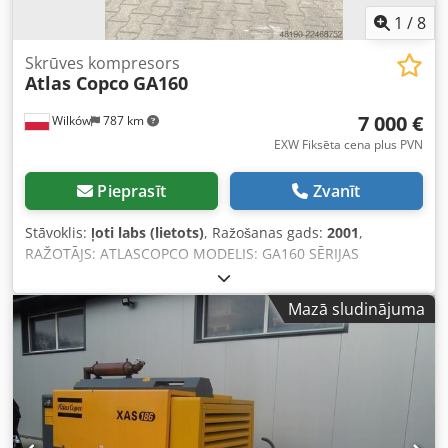
1
/
8
Skrūves kompresors
Atlas Copco
GA160
7 000 €
Wilków
787 km
EXW Fiksēta cena plus PVN
Pieprasīt
Zvanīt
Stāvoklis:
ļoti labs (lietots)
, Ražošanas gads:
2001
,
RAŽOTĀJS: ATLASCOPCO MODELIS: GA160 SĒRIJAS
NUMURS: AIF072890 RAŽOŠANAS GADS: 2001 JAUDA (kW):
167 JAUDA (m³/min): 21 PIEDZIŅAS SPIEDIENS (bar): 8,5
Mazā sludinājuma
Dodpfxozq Afuj Adwsck DARBA STUNDU SKAITS
(REĀLS/KOPĒJAIS): FREKVENCES PĀRVEIDOTĀJS: nav
IEBŪVĒTS ŽĀVĒTĀJS: nav SILUMA MAIŅTĀJS: nav
ATDZEŠANA (GAISA/ŪDENS): gaisa UZ UZGLABĀTĀJTANKA:
nav DOKUMENTĀCIJA: nav PIEVIENOJUMA TIPS: 3
JAUNS/LIETOTS: LIETOTS