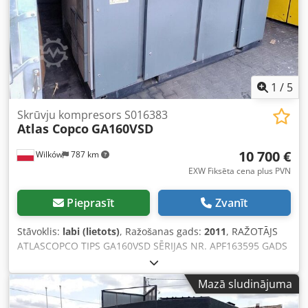
1
/
5
Skrūvju kompresors S016383
Atlas Copco
GA160VSD
10 700 €
Wilków
787 km
EXW Fiksēta cena plus PVN
Pieprasīt
Zvanīt
Stāvoklis:
labi (lietots)
, Ražošanas gads:
2011
, RAŽOTĀJS
ATLASCOPCO TIPS GA160VSD SĒRIJAS NR. APF163595 GADS
2011 JAUDA (kW) 186 RAŽĪBA (m³/min) 4,82-18,36 SPIEDIENS
(bar) 10 STUNDAS (DOK/KOPĀ) FREKVENCES PĀRVEIDOTĀJS
Mazā sludinājuma
jā Dodpfx Asygx U Sjdweck