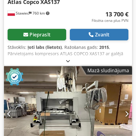
Atlas Copco
XAS137
13 700 €
Stawiec
760 km
Fiksēta cena plus PVN
Pieprasīt
Zvanīt
Stāvoklis:
ļoti labs (lietots)
, Ražošanas gads:
2015
,
Pārvietojams kompresors ATLAS COPCO XAS137 ar galējā
dzesēšanas radiatoru, pēc pilnas apkopes Tehniskie dati:
jauda 7,70 m3/min; darba spiediens 7 bāri; ražošanas gads
Mazā sludinājuma
2015 dzinējs: KUBOTA nobraukums: 2000 stundas
kompresors ir pilnībā darba kārtībā, gatavs darbam, ir
garantija neto cena: 59500 PLN bruto cena: 73185 PLN
ierīce ir atvesta ideālā stāvoklī Zemāk ir sniegtas saites uz
video. Dcsdpfx Adjzky Nkowok