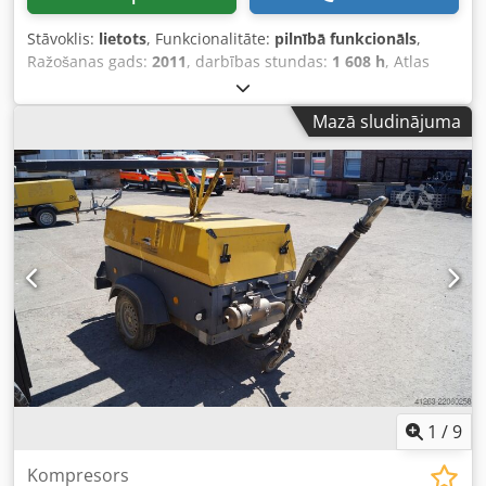
Stāvoklis:
lietots
, Funkcionalitāte:
pilnībā funkcionāls
,
Ražošanas gads:
2011
, darbības stundas:
1 608 h
, Atlas
Copco XAS 67 DDG kompresors, ražošanas gads 2011, 1608
darba stundas, tilpuma plūsma 3,5 m³, ārkārtas jauda 12,5
Mazā sludinājuma
kVA, pieslēgumi: 1 x 230 V, 2 x 400 V, sērijas numurs
YA3062565B0165591, reģistrācija ir pieejama.
Dcedpszbiivefx Adwok
1
/
9
Kompresors