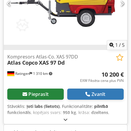
1
/
5
Kompresors Atlas-Co. XAS 97DD
Atlas Copco
XAS 97 Dd
10 200 €
Ratingen
1 310 km
EXW Fiksēta cena plus PVN
Pieprasīt
Zvanīt
Stāvoklis:
ļoti labs (lietots)
, Funkcionalitāte:
pilnībā
funkcionāls
, kopējais svars:
950 kg
, krāsa:
dzeltens
,
degvielas veids:
dīzeļdegviela
, degvielas tvertnes tilpums:
80 l
, dzinēju ražotājs:
Deutz D2011L03
, kopējais garums:
3 740 mm
, kopējais platums:
1 410 mm
, kopējais