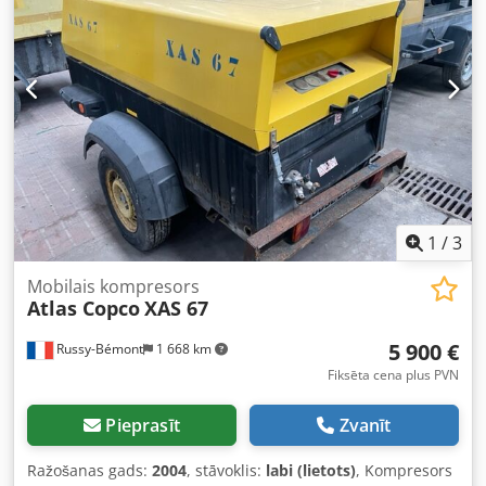
Weissenbach 153, 8967 Haus im Ennstal.
Apjoma plūsma (FAD): 10,9-9,7 m³/min Darba spiediena
diapazons: 5-14 bar Kompresora vadība ar elastīgu
spiediena un plūsmas regulēšanu: PACE Dzinēja
marka/modelis: John Deere / 4045HI551 Saspiestā gaisa
apstrāde sastāv no: gaisa pēcdzesētāja, ūdens atdalītāja
un PD filtra Emisiju klase: V stadija Cilindru skaits: 4
1
/
3
Mobilais kompresors
Atlas Copco
XAS 67
5 900 €
Russy-Bémont
1 668 km
Fiksēta cena plus PVN
Pieprasīt
Zvanīt
Ražošanas gads:
2004
, stāvoklis:
labi (lietots)
, Kompresors