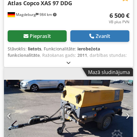
Atlas Copco
XAS 97 DDG
6 500 €
Magdeburg
984 km
VB plus PVN
Pieprasīt
Zvanīt
Stāvoklis:
lietots
, Funkcionalitāte:
ierobežota
funkcionalitāte
, Ražošanas gads:
2011
, darbības stundas:
1 637 h
, Kompresors Atlas Copco XAS 97 DDG, ražošanas
gads 2011, 1637 darba stundas, tilpuma plūsma 5,3 m³,
Mazā sludinājuma
avārijas jauda 12,5 Kva, pieslēgumi: 1 x 230 Volti, 2 x 400
Volti, sērijas Nr. YA3062560C0262053. Ir pieejama vispārējā
ekspluatācijas un reģistrācijas atļauja. Viena vērpes ass ir
saliekta, trūkst ķīļsiksnas pārsega, trūkst ventilatora režģa.
Dcsdezbiicepfx Adwsk