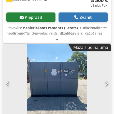
8 500 €
VB plus PVN
Pieprasīt
Zvanīt
Stāvoklis:
nepieciešams remonts (lietots)
, Funkcionalitāte:
nepārbaudīts
, degvielas veids:
dīzeļdegviela
, Ražošanas
gads:
2017
, darbības stundas:
1 154 h
, Kompresors Atlas
Copco XAS 68 DDG, izgatavošanas gads 2017, 1154
Mazā sludinājuma
darbības stundas, gaisa plūsma 3,5 m³, avārijas ģenerators
12,5 kVA, pieslēgumi 1 x 230 volti, 2 x 400 volti, sērijas nr.
YA3064303H0461812, ass saliekta, kompresors citādi darba
kārtībā, ABE/registrācija pieejama. Dcsdpfx Aoy Aktasdwsk