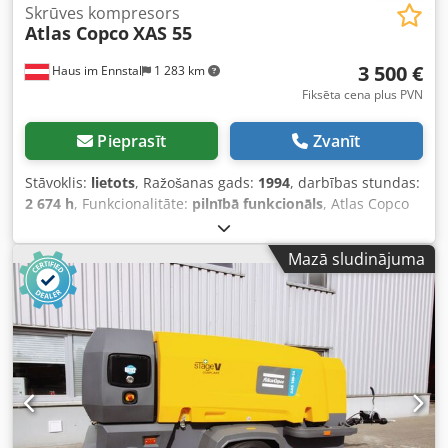
Skrūves kompresors
Atlas Copco
XAS 55
3 500 €
Haus im Ennstal
1 283 km
Fiksēta cena plus PVN
Pieprasīt
Zvanīt
Stāvoklis:
lietots
, Ražošanas gads:
1994
, darbības stundas:
2 674 h
, Funkcionalitāte:
pilnībā funkcionāls
, Atlas Copco
XAS 55 būvkompresors / skrūvju kompresors - izlaiduma
gads 1994 - t.sk. piederumi Komercpārdošana: mobils
Mazā sludinājuma
Atlas Copco būvkompresors pilnā komplektācijā!
Pārdošanā ir uzticams un izturīgs skrūvju kompresors no
kvalitatīva ražotāja Atlas Copco, modelis XAS 55. Iekārta
piederējusi Fischer Bau GmbH autoparkam, tā uzstādīta uz
praktiskas vienass piekabes ar vilkšanas stieni un ir gatava
tūlītējai lietošanai būvlaukumā. Tehniskie dati un iekārtas
informācija (saskaņā ar identifikācijas plāksni un
instrumentiem): Ražotājs: Atlas Copco Modelis: XAS 55
Izlaiduma gads: 1994 Nostrādātās stundas: 2.674,5