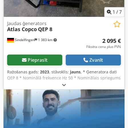
1
/
7
Jaudas ģenerators
Atlas Copco
QEP 8
2 095 €
Sindelfingen
1 383 km
Fiksēta cena plus PVN
Pieprasīt
Zvanīt
Ražošanas gads:
2023
, stāvoklis:
jauns
, * Ģeneratora dati
QEP 8 * Nominālā frekvence Hz 50 * Nominālais spriegums
V 400/230 * Nominālā jauda kVA 7 * Maksimālā jauda kVA
8,3 * Jaudas koeficients cos Phi 0,8 * Degvielas tvertnes
tilpums l 11 * Darbības ilgums pie nominālās jaudas h 3,9
Dcsdsl Iy Dispfx Abzsk * 1 x SCH + * Kontaktligzdu
konfigurācija: 1 x 3P16A + 1 x 5P16A Katrs no izturīgajiem
QEP elektroģeneratoriem nodrošina uzticamību gadu
garumā pat vissmagākajos darba apstākļos. Vienkārša
lietošana, drošība un izcila ražošanas kvalitāte padara QEP