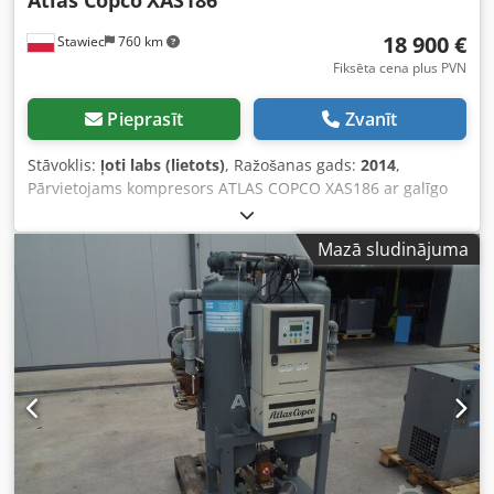
18 900 €
Stawiec
760 km
Fiksēta cena plus PVN
Pieprasīt
Zvanīt
Stāvoklis:
ļoti labs (lietots)
, Ražošanas gads:
2014
,
Pārvietojams kompresors ATLAS COPCO XAS186 ar galīgo
dzesētāju, pēc pilna servisa. Tehniskie dati: Jauda: 11,10
m3/min; Darba spiediens: 7 Bar; Ražošanas gads: 2014
Mazā sludinājuma
DEUTZ dzinējs Nobraukums: Kompresors pilnībā darba
kārtībā, gatavs darbam, ar garantiju. Cena bez PVN: 79 500
PLN Cena ar PVN: 97 785 PLN Iekārta ievestā ideālā
stāvoklī. Dcjdpfx Aboyfnwgezsk Zemāk video saites.