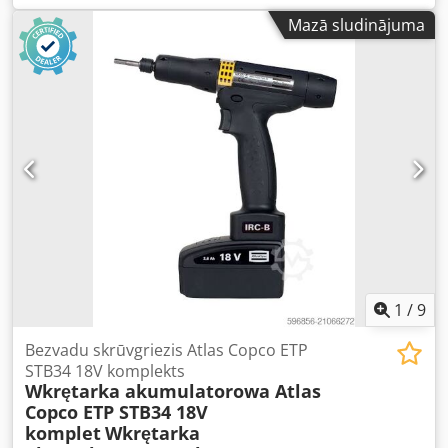
un gaisa žāvētāju, pēc apkopes. Tehniskie dati: jauda: 3,24
Mazā sludinājuma
m³/min; motora jauda: 18,5 kW; maksimālais spiediens:
12,75 bāri; ražošanas gads: 2003; nostrādātais laiks: 11 137
stundas!!! Cena: 16 200 EUR (bez PVN) Cena: 19 926 EUR (ar
PVN) Kompresors ir pilnībā darba kārtībā, gatavs
lietošanai, tiek piedāvāta garantija. Dcjdjzmt Nvspfx Abzsk
Nodrošinām apkopi. Zemāk atrodas saite uz video.
1
/
9
Bezvadu skrūvgriezis Atlas Copco ETP
STB34 18V komplekts
Wkrętarka akumulatorowa Atlas
Copco ETP STB34 18V
komplet
Wkrętarka