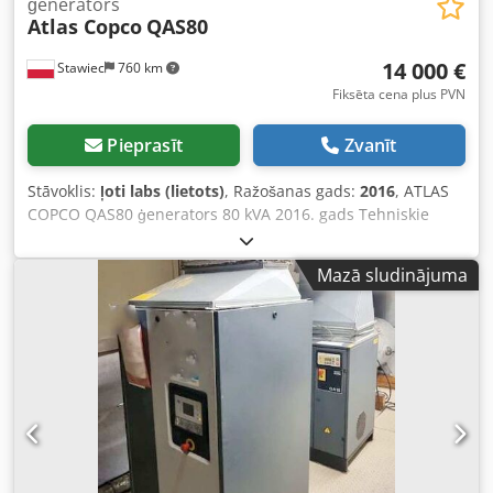
ģenerators
Atlas Copco
QAS80
14 000 €
Stawiec
760 km
Fiksēta cena plus PVN
Pieprasīt
Zvanīt
Stāvoklis:
ļoti labs (lietots)
, Ražošanas gads:
2016
, ATLAS
COPCO QAS80 ģenerators 80 kVA 2016. gads Tehniskie
dati: Dcedpszcn Dzsfx Abzjk Jauda: 80 kVA (64 kW)
Ražošanas gads: 2016 PERKINS dzinējs Darba stundu
Mazā sludinājuma
skaits: 2950 Ģenerators pilnībā darboties spējīgs Cena bez
PVN: 59 500 PLN Cena ar PVN: 73 185 PLN