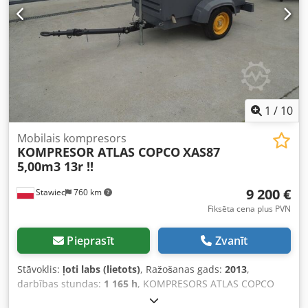
1
/
10
Mobilais kompresors
KOMPRESOR ATLAS COPCO
XAS87
5,00m3 13r !!
9 200 €
Stawiec
760 km
Fiksēta cena plus PVN
Pieprasīt
Zvanīt
Stāvoklis:
ļoti labs (lietots)
, Ražošanas gads:
2013
,
darbības stundas:
1 165 h
, KOMPRESORS ATLAS COPCO
XAS87 5,00 m3 2013. gads!! Dīzeļkompresors ATLAS COPCO