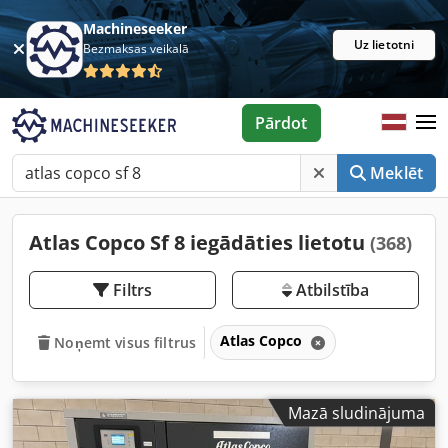
Machineseeker
Uz lietotni
Bezmaksas veikalā
Pārdot
Meklēt
Atlas Copco Sf 8 iegādāties lietotu
(368)
Filtrs
Atbilstība
Atlas Copco
Noņemt visus filtrus
Mazā sludinājuma