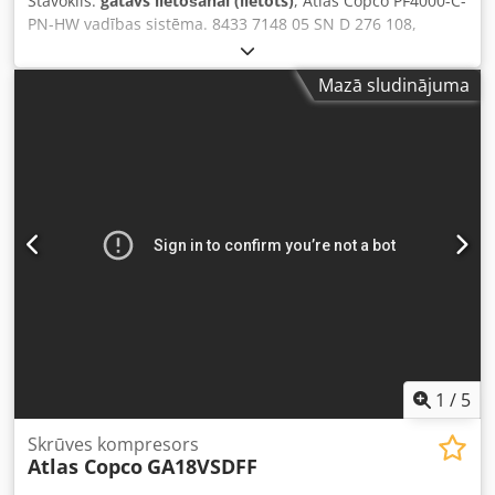
Stāvoklis:
gatavs lietošanai (lietots)
, Atlas Copco PF4000-C-
PN-HW vadības sistēma. 8433 7148 05 SN D 276 108,
lietota, ar nelielām lietošanas pazīmēm, 100% darba
kārtībā, piegādes komplektācija atbilstoši fotogrāfijām.
Mazā sludinājuma
Dedpsrv Nz Aefx Abzjck
1
/
5
Skrūves kompresors
Atlas Copco
GA18VSDFF