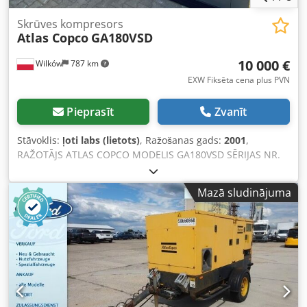
Skrūves kompresors
Atlas Copco
GA180VSD
10 000 €
Wilków
787 km
EXW Fiksēta cena plus PVN
Pieprasīt
Zvanīt
Stāvoklis:
ļoti labs (lietots)
, Ražošanas gads:
2001
,
RAŽOTĀJS ATLAS COPCO MODELIS GA180VSD SĒRIJAS NR.
AIF072891 RAŽOŠANAS GADS 2001 JAUDA (kW) 181 RAŽĪBA
(m3/min) PIEDZIŅAS SPIEDIENS (bar) 12.50 DARBA LAIKS
Mazā sludinājuma
(STUNDAS/KOPĒJAIS) 85719 FREKVENČU PĀRVEIDOTĀJS jā
IEBŪVĒTS ŽĶĪVĒTĀJS nē Dcedpezq An Njfx Abzjk
SILUMMAIŅATĀJS nē DZESĒŠANA (GAISA/ŪDENS) gaiss UZ
UZGLABĀTĀJAS nē DOKUMENTĀCIJA nē PIEVIENOJUMS 2
1/2 JAUNS/LIETOTS LIETOTS