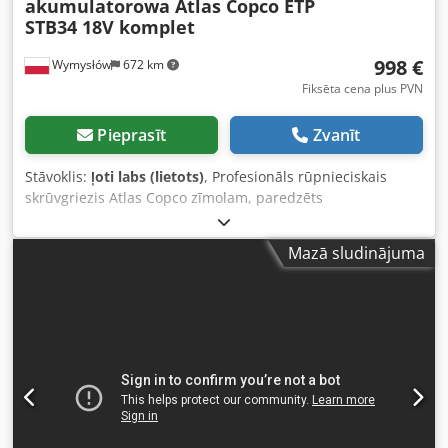
akumulatorowa Atlas Copco ETP
STB34 18V komplet
998 €
Wymysłów
672 km
Fiksēta cena plus PVN
Pieprasīt
Zvanīt
Stāvoklis:
ļoti labs (lietots)
, Profesionāls rūpnieciskais
skrūvgriezis Atlas Copco zīmolam, paredzēts
nepārtrauktam darbam montāžas līnijās un ražošanas
lietojumos. Rūpnieciskās klases iekārta – nav tirgus vai
Mazā sludinājuma
mājsaimniecības modelis. Dodpsyc Rvaefx Abzeck
Tehniskie dati un informācija: • Modelis: ETP STB34-06-106
• Barošana: 18V DC • Ražošanas valsts: Zviedrija •
Ražošanas gads: 2021 • Ergonomisks, labi sabalansēts
dizains • Ideāli piemērots precīzai montāžai un sērijveida
darbam Komplektācija: • Bezvadu skrūvgriezis Atlas Copco
• 2x 18V akumulatori Atlas Copco • Lādētājs Atlas Copco •
Viss redzams attēlos Stāvoklis: Lietots, darba kārtībā, ar
normālām lietošanas pazīmēm. Nav plaisu, nav vaļīguma.