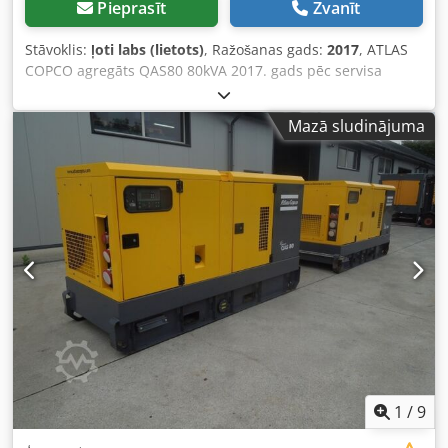
Pieprasīt
Zvanīt
temperatūra: +10 °C līdz +40 °C Uzglabāšanas
temperatūra: −20 °C līdz +60 °C Dcedpfx Abey Naf Eozok
Stāvoklis:
ļoti labs (lietots)
, Ražošanas gads:
2017
, ATLAS
Gaisa mitrums: 10 % līdz 85 % (bez kondensāta) Elektriskā
COPCO agregāts QAS80 80kVA 2017. gads pēc servisa
skapja aizsardzības klase: IP54 Visas iekārtas aizsardzības
Tehniskie dati: Jauda: 80 kVA (64 kW); ražošanas gads:
klase: IP20 Uzstādīšanas virsmas slīpums: maks. 0,5 %
2017; PERKINS dzinējs; darba stundu skaits: 2870 Agregāts
Brīva telpa ap iekārtu: 0,8 m Brīva telpa priekšā
Mazā sludinājuma
pilnībā darba kārtībā Dodpfx Abozdc Evezeck Neto cena:
elektriskajam skapim: 1,2 m Platums: 1500 mm x
59 500 PLN Bruto cena: 73 185 PLN
Augstums: 2050 mm x Dziļums: 770 mm Svars: 430 kg
Scheugenpflug SNDE121196 ZES 217955 Izmēri: garums
212 cm / platums 209 cm / augstums 215 cm /
Scheugenpflug SNDE121197 ZES 217958 Izmēri: garums
190 cm / platums 190 cm / augstums 220 cm / 430 kg
(iekārta) + 100 kg Scheugenpflug SNDE118236 ZES 2163
1
/
9