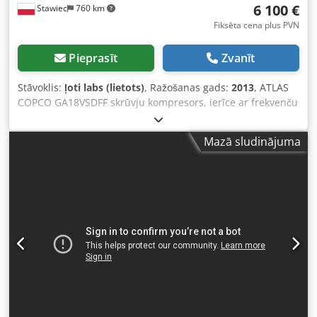
6 100 €
Stawiec
760 km
Fiksēta cena plus PVN
Pieprasīt
Zvanīt
Stāvoklis:
ļoti labs (lietots)
, Ražošanas gads:
2013
, ATLAS
COPCO GA18VSDFF skrūvju kompresors, ierīce ar frekvenču
pārveidotāju un gaisa žāvētāju, pēc servisa Tehniskie dati:
Ražība: 3,62 m³/min; Dzinējs - 18,5 kW; Maksimālais
Mazā sludinājuma
spiediens: 12,75 bar; Gads: 2013 Dodpsyt Hwhofx Abzsck
Darba stundu skaits: 8369 h 25 900 (neto) 31 857 (bruto)
Kompresors pilnībā darba kārtībā, gatavs darbam, ar
garantiju Nodrošinām servisu. Video saite zemāk.