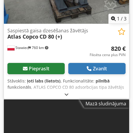
1
/
3
Saspiestā gaisa dzesēšanas žāvētājs
Atlas Copco
CD 80 (+)
820 €
Stawiec
760 km
Fiksēta cena plus PVN
Pieprasīt
Zvanīt
Stāvoklis:
ļoti labs (lietots)
, Funkcionalitāte:
pilnībā
funkcionāls
, ATLAS COPCO CD 80 adsorbcijas tipa žāvētājs
Tehniskie dati: ražīgums: 4800 l/min; žāvētājs ir pilnībā
darba kārtībā; neto cena: 3500 PLN Dcodpozm Ip Rjfx
Mazā sludinājuma
Abzok bruto cena: 4305 PLN