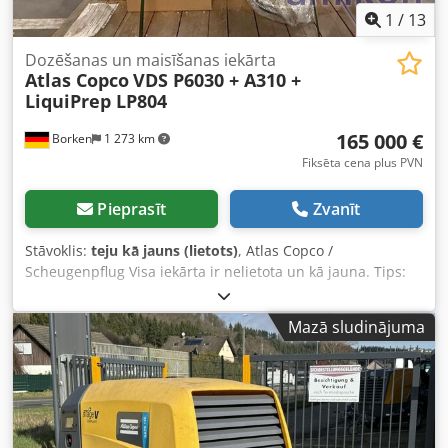
risinājumu. Aicinām iepazīties ar visu mūsu piedāvāto
1
/
13
tehniku.
Dozēšanas un maisīšanas iekārta
Atlas Copco
VDS P6030 + A310 +
LiquiPrep LP804
165 000 €
Borken
1 273 km
Fiksēta cena plus PVN
Pieprasīt
Zvanīt
Stāvoklis:
teju kā jauns (lietots)
, Atlas Copco /
Scheugenpflug Visa iekārta ir nelietota un kā jauna. Tips:
VDS P6030 Automātiska pilna procesa izpilde, sākot ar
izejvielu ievadi līdz gatavās produkcijas izvadīšanai. Divu
Mazā sludinājuma
komponentu (piemēram, sveķu un cietinātāja) sajaukšana
tieši procesā. Precīza materiāla uzklāšana uz izstrādājuma
noteiktās pozīcijās. Detaļu apstrāde ar 3 assu sistēmu (X, Y,
Z). Darbība automātiskā, pusautomātiskā un manuālā
režīmā. Tehniskie dati: Pievienojums elektrotīklam: 400 V
maiņstrāva, 50/60 Hz Nominālā strāva: 13,6 A Jaudas