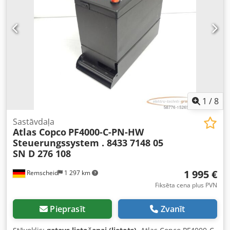
Atlas Copco GA15, izgatavošanas gads: 1998, maksimālais
darba spiediens: 13 bar, jauda: 15 kW, maksimālā gaisa
plūsma: 155 m³/h, iekārtas izmēri (G/P/A): apm.
1900mm/700mm/1600mm, svars: apm. 400kg, darba
stundas: apm. 69 000 h. 3) Eļļas eļļots skrūvju kompresors
Atlas Copco GA15 rezerves daļām. Pieejama
dokumentācija. Apskate uz vietas iespējama. Dedpfx
Abjzipgvozsck
1
/
8
Sastāvdaļa
Atlas Copco
PF4000-C-PN-HW
Steuerungssystem . 8433 7148 05
SN D 276 108
1 995 €
Remscheid
1 297 km
Fiksēta cena plus PVN
Pieprasīt
Zvanīt