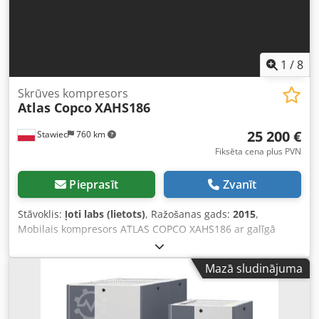
Iekārta noņemta no rūpnieciskās līnijas. Pielietojums: •
Ražošana • Rūpnieciskā montāža • Tehnoloģiskās līnijas •
Profesionālas darbnīcas Ideāla alternatīva jaunām
iekārtām – ievērojami zemākas izmaksas, saglabājot Atlas
Copco kvalitāti.
1
/
8
Skrūves kompresors
Atlas Copco
XAHS186
25 200 €
Stawiec
760 km
Fiksēta cena plus PVN
Pieprasīt
Zvanīt
Stāvoklis:
ļoti labs (lietots)
, Ražošanas gads:
2015
,
Mobilais kompresors ATLAS COPCO XAHS186 ar galīgā
dzesētāja bloku, pēc pilnas apkopes. Tehniskie dati: jauda
10,50 m³/min; darba spiediens 12 bāri; ražošanas gads:
Mazā sludinājuma
2015; dzinējs DEUTZ 104 kW; nobraukums: 2016 stundas;
kompresors ir pilnībā darba kārtībā, gatavs darbam, ir
garantija. Neto cena: 109 500 PLN. Dcjdpszk Amxjfx Abzok
Bruto cena: 134 685 PLN. Iekārta ir ievesta ideālā stāvoklī,