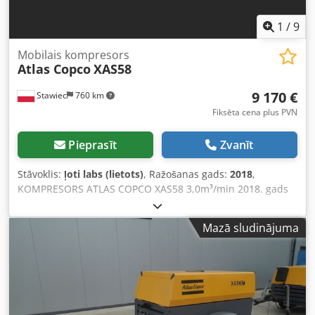
1
/
9
Mobilais kompresors
Atlas Copco
XAS58
9 170 €
Stawiec
760 km
Fiksēta cena plus PVN
Pieprasīt
Zvanīt
Stāvoklis:
ļoti labs (lietots)
, Ražošanas gads:
2018
,
KOMPRESORS ATLAS COPCO XAS58 3,0m³/min 2018. gads
Dīzeļkompresors ATLAS COPCO XAS 58, pēc servisa.
Tehniskie dati: - Ražība: 3,00 m³/min; - Darba spiediens: 7
Mazā sludinājuma
Bar; - Izgatavošanas gads: 2018; - Dzinējs: KUBOTA
Dcjdpfotyk Svsx Abzok - Nobraukums: 681 stundas!
Kompresors pilnībā darba kārtībā. Cena (bez PVN): 39 500
PLN Cena (ar PVN): 48 585 PLN Zemāk redzama saite uz
video, kurā parādīts iekārtas darbs.