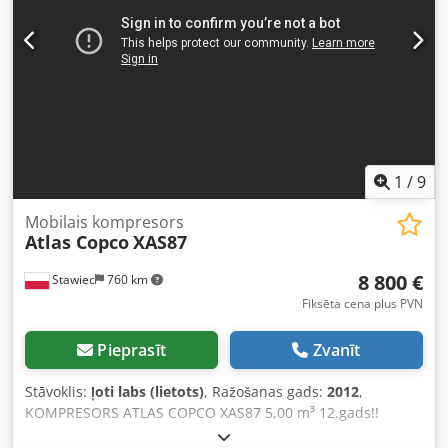
1
/
9
Mobilais kompresors
Atlas Copco
XAS87
8 800 €
Stawiec
760 km
Fiksēta cena plus PVN
Pieprasīt
Zvanīt
Stāvoklis:
ļoti labs (lietots)
, Ražošanas gads:
2012
,
KOMPRESORS ATLAS COPCO XAS87 5,00 m³ 12.gads!!
Dīzeļkompresors ATLAS COPCO XAS87, iekārta pēc servisa