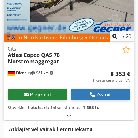
1
/
20
Cits
Atlas Copco
QAS 78
Notstromaggregat
8 353 €
Eilenburg
981 km
Fiksēta cena plus PVN
Pieprasīt
Zvanīt
Stāvoklis:
lietots
, darbības stundas:
1 655 h
,
Atklājiet vēl vairāk lietotu iekārtu