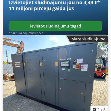
Izvietojiet sludinājumu jau no 4,49 €
*
ģeneratorus par ideālu partneri būvniecības
11 miljoni pircēju
gaida jūs
profesionāļiem. Iezīmes: • Manuālā iedarbināšana • Liela
degvielas tvertne • Degvielas vārsts • Kontaktligzdas •
Motoreļļas līmeņa uzraudzības sistēma (automātiska
atslēgšanās pie pārāk zema eļļas līmeņa) • Aizsardzība pret
Ievietot sludinājumu tagad
pārkaršanu • CE atbilstošs trokšņu līmenis • Aizsargvāks
*par sludinājumu/mēnesī
Mazā sludinājuma
1
/
8