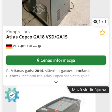
1
/
1
Kompresors
Atlas Copco
GA18 VSD/GA15
Vācija
1 120 km
Cenas informācija
Ražošanas gads:
2014
, stāvoklis:
gatavs lietošanai
(lietots)
, Pieejami trīs Atlas Copco saspiestā gaisa
kompresori. 1) Eļļas eļļots skrūvju kompresors Atlas Copco
GA18 VSD, izgatavošanas gads: 2014, maksimālais darba
Mazā sludinājuma
spiediens: 13 bar, jauda: 18 kW, maksimālā gaisa plūsma:
216 m³/h, iekārtas izmēri (G/P/A): apm.
1300mm/900mm/1500mm, svars: apm. 550kg, darba
stundas: apm. 69 000 h. 2) Eļļas eļļots skrūvju kompresors