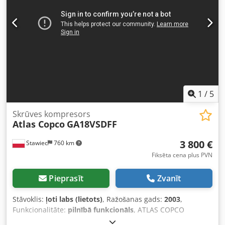
1
/
5
Skrūves kompresors
Atlas Copco
GA18VSDFF
3 800 €
Stawiec
760 km
Fiksēta cena plus PVN
Pieprasīt
Zvanīt
Stāvoklis:
ļoti labs (lietots)
, Ražošanas gads:
2003
,
Funkcionalitāte:
pilnībā funkcionāls
, ATLAS COPCO
GA18VSDFF skrūvju kompresors ar frekvences pārveidotāju