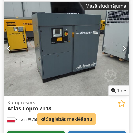
apkopēm Tehniskie dati: Dodpjtyk Taefx Abzsck -
Mazā sludinājuma
Ražīgums: 5,00 m³/min - Darba spiediens: 7 bāri -
Ražošanas gads: 2012 - Dzinējs: KUBOTA - Darba stundu
skaits: 1397 h Kompresors pilnībā darba kārtībā, gatavs
darbam, sniedzam garantiju. Neto cena: 37 800 PLN Bruto
cena: 46 494 PLN Zemāk ir pievienota saite uz video, kas
parāda iekārtas darbību.
1
/
3
Kompresors
Atlas Copco
ZT18
Saglabāt meklēšanu
Stawiec
760 km