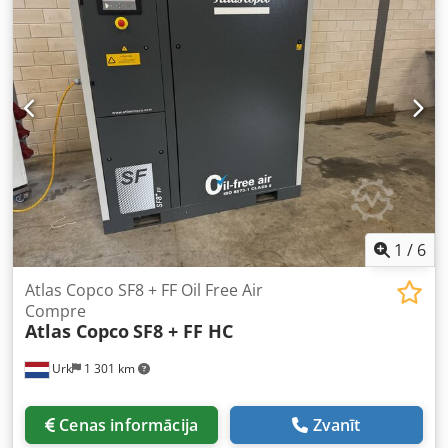
1
/
6
Atlas Copco SF8 + FF Oil Free Air
Compre
Atlas Copco
SF8 + FF HC
Urk
1 301 km
Cenas informācija
Zvanīt