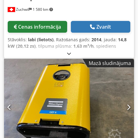
Zuchwil
1 580 km
Cenas informācija
Zvanīt
Stāvoklis:
labi (lietots)
, Ražošanas gads:
2014
, jauda:
14,8
kW (20,12 zs)
, tilpuma plūsma:
1,63 m³/h
, spiediens
(maks.):
7,75 stieple
, Gaisa kompresors Atlas Copco SF 15
FF Ražotājs: Atlas Copco Tips: SF 15 FF Izgatavošanas gads:
Mazā sludinājuma
2014 Maksimālais spiediens: 7,75 bar Padeves tilpums:
4,95 m³/min Padeves plūsmas ātrums: 27,1 l/s, 1,63 m³/min
Motora jauda: 14,8 kW = 20 ZS Motora apgriezieni: 2885
apgr./min Svars: 595 kg Barošana: 400 V, 50 Hz, 3 fāzes
Izpildījums: Bez eļļas ISO klase: 8573-1 klase 0 Dedpfexk U
Dcsx Abzsck Aprīkojums: integrēta Workplace Air System™,
aprīkots ar SMARTLINK Vadība: Elektronikon Izcelsme:
Ražots Beļģijā Par sniegtās informācijas pareizību,
pilnīgumu un aktualitāti atbildība netiek uzņemta.