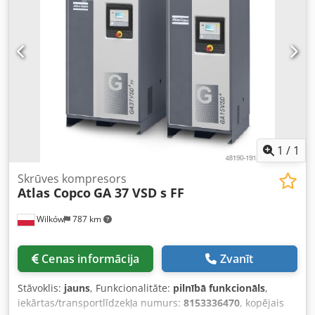
ir visi nepieciešamie dokumenti reģistrācijai. Zemāk esošās
saites uz video.
1
/
1
Skrūves kompresors
Atlas Copco
GA 37 VSD s FF
Wilków
787 km
Cenas informācija
Zvanīt
Stāvoklis:
jauns
, Funkcionalitāte:
pilnībā funkcionāls
,
iekārtas/transportlīdzekļa numurs:
8153336470
, kopējais