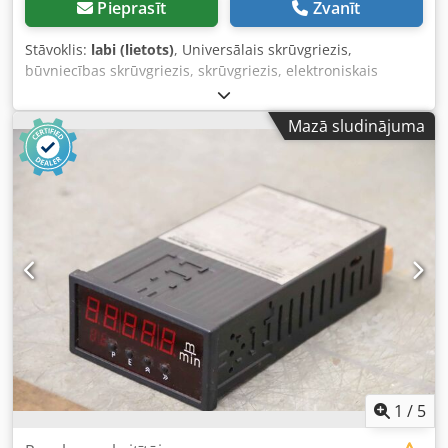
Pieprasīt
Zvanīt
Stāvoklis:
labi (lietots)
, Universālais skrūvgriezis,
būvniecības skrūvgriezis, skrūvgriezis, elektroniskais
skrūvgriezis, rokas urbjmašīna -Nominālā jauda: 740 vati -
Maksimālais urbja diametrs: Ø 13 mm -Pievienojums: 220
Mazā sludinājuma
volti -Daudzums: 1 gab. pieejams -Izmēri: 450/210/H80 mm
-Svars: 4,3 kg/gab. Dsdpfsfc Hfyox Abrjkr
1
/
5