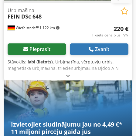
Urbjmašīna
FEIN
DSc 648
220 €
Wiefelstede
1 122 km
Fiksēta cena plus PVN
Pieprasīt
Zvanīt
Stāvoklis:
labi (lietots)
, Urbjmašīna, vērptuvju urbis,
magnētiskā urbjmašīna, triecienurbjmašīna Djdob A N
Inepfx Abrokr -Urbja patronas tips -Nominālā jauda: 500 W
-Pieslēgums: 230 V -Maksimālais urbja diametrs: 16 mm -
Transportēšanas koferis -Izmēri: 500/200/A110 mm -Svars:
9 kg
Izvietojiet sludinājumu jau no 4,49 €
*
11 miljoni pircēju
gaida jūs