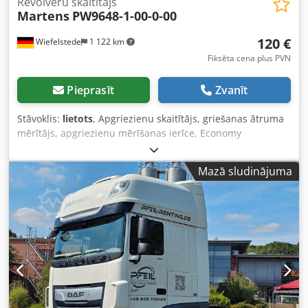
Revolveru skaitītājs
Martens
PW9648-1-00-0-00
120 €
Wiefelstede
1 122 km
Fiksēta cena plus PVN
Pieprasīt
Zvanīt
Stāvoklis:
lietots
, Apgriezienu skaitītājs, griešanas ātruma
mērītājs, apgriezienu mērīšanas ierīce, Economy
Panalmeter, apgriezienu mērītājs Dkodpfx Abspcmtterer -
Ražotājs: Martens, apgriezienu mērītājs Economy
Mazā sludinājuma
Panalmeter -Tips: PW9648-1-00-0-00 -Izmēri: 180/95/A50
mm -Svars: 0,6 kg