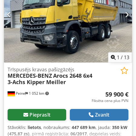
1
/
13
Trīspusējs kravas pašizgāzējs
MERCEDES-BENZ
Arocs 2648 6x4
3-Achs Kipper Meiller
59 900 €
Peine
1 052 km
Fiksēta cena plus PVN
Pieprasīt
Zvanīt
Stāvoklis:
lietots
, nobraukums:
447 689 km
, jauda:
350 kW
(475,87 zs)
, pirmā reģistrācija:
06/2017
, degvielas veids: