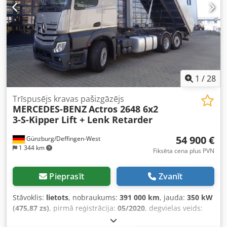
1
/
28
Trīspusējs kravas pašizgāzējs
MERCEDES-BENZ
Actros 2648 6x2
3-S-Kipper Lift + Lenk Retarder
54 900 €
Günzburg/Deffingen-West
1 344 km
Fiksēta cena plus PVN
Pieprasīt
Zvanīt
Stāvoklis:
lietots
, nobraukums:
391 000 km
, jauda:
350 kW
(475,87 zs)
, pirmā reģistrācija:
05/2020
, degvielas veids:
dīzeļdegviela
, kopējais svars:
26 000 kg
, asu konfigurācija: