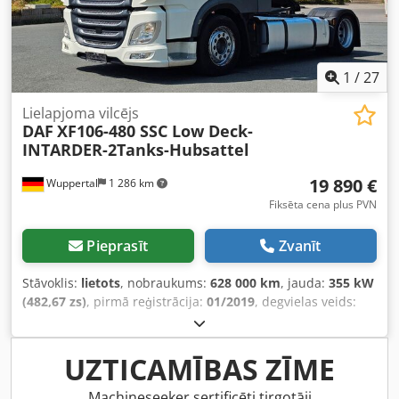
1
/
27
Lielapjoma vilcējs
DAF
XF106-480 SSC Low Deck-
INTARDER-2Tanks-Hubsattel
19 890 €
Wuppertal
1 286 km
Fiksēta cena plus PVN
Pieprasīt
Zvanīt
Stāvoklis:
lietots
, nobraukums:
628 000 km
, jauda:
355 kW
(482,67 zs)
, pirmā reģistrācija:
01/2019
, degvielas veids:
dīzeļdegviela
, kopējais svars:
19 500 kg
, asu konfigurācija:
2 asis
, nākamā pārbaude (TÜV):
12/2026
, bremzes:
retardētājs
, krāsa:
balts
, pārnesuma veids:
automātisks
,
UZTICAMĪBAS ZĪME
emisijas klase:
Euro 6
, Aprīkojums:
ABS, gaisa
kondicionēšana, kvēpu filtrs, stāvvietas sildītājs
,
Machineseeker sertificēti tirgotāji