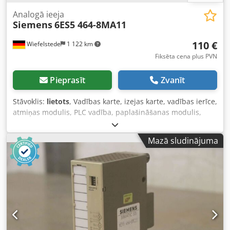
Analogā ieeja
Siemens
6ES5 464-8MA11
110 €
Wiefelstede
1 122 km
Fiksēta cena plus PVN
Pieprasīt
Zvanīt
Stāvoklis:
lietots
, Vadības karte, izejas karte, vadības ierīce,
atmiņas modulis, PLC vadība, paplašināšanas modulis,
saskarnes modulis, analoģiskā I/O karte, analoģiskais
modulis, analogā izeja, analogā ieeja, analogā ieeja (Analog
Mazā sludinājuma
Input) - Ražotājs: Siemens, Simatic S5 analoga ieeja (Analog
Input) - Tips: 6ES5 464-8MA11 - Daudzums: pieejami 3
moduļi - Cena: par gabalu - Kastītes izmēri: 100/45/H135
mm - Svars: 0,2 kg/gab. Dkodpjh Db Hysfx Abrer