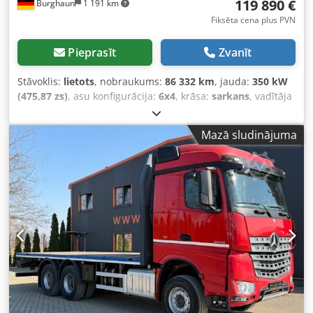
119 890 €
Burghaun
1 191 km
Fiksēta cena plus PVN
Pieprasīt
Zvanīt
Stāvoklis:
lietots
, nobraukums:
86 332 km
, jauda:
350 kW
(475,87 zs)
, asu konfigurācija:
6x4
, krāsa:
sarkans
, vadītāja
kabīne:
dienas kabīne
, pārnesuma veids:
automātisks
,
kopējais garums:
80 000 mm
, kopējais platums:
26 000
Mazā sludinājuma
mm
, kopējais augstums:
35 000 mm
, krautuves garums:
48 200 mm
, iekraušanas vietas platums:
24 000 mm
,
iekraušanas telpas augstums:
9 500 mm
, Ražošanas gads:
2023
, Aprīkojums:
ABS, EBS (Elektroniskā bremžu
sistēma), gaisa kondicionēšana
,