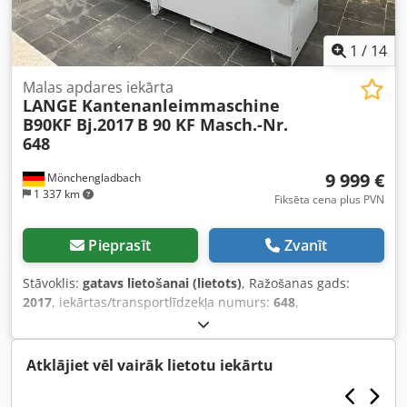
stāvoklī Cena: pēc pieprasījuma
1
/
14
Malas apdares iekārta
LANGE Kantenanleimmaschine
B90KF Bj.2017
B 90 KF Masch.-Nr.
648
9 999 €
Mönchengladbach
1 337 km
Fiksēta cena plus PVN
Pieprasīt
Zvanīt
Stāvoklis:
gatavs lietošanai (lietots)
, Ražošanas gads:
2017
, iekārtas/transportlīdzekļa numurs:
648
,
Funkcionalitāte:
pilnībā funkcionāls
, darbības stundas:
347 h
, jauda:
6,8 kW (9,25 zs)
, ieejas spriegums:
400 V
,
ieejas frekvence:
50 Hz
, ievades strāvas veids:
trīsfāzu
,
Atklājiet vēl vairāk lietotu iekārtu
sagataves augstums (maks.):
50 mm
, maksimālā malas
biezums:
5 mm
, kopējais garums:
4 000 mm
, kopējais