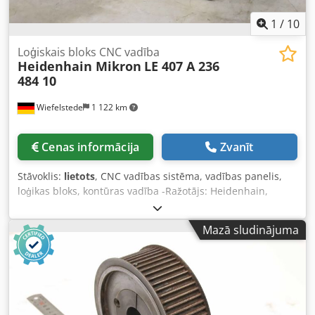
1
/
10
Loģiskais bloks CNC vadība
Heidenhain Mikron
LE 407 A 236
484 10
Wiefelstede
1 122 km
Cenas informācija
Zvanīt
Stāvoklis:
lietots
, CNC vadības sistēma, vadības panelis,
loģikas bloks, kontūras vadība -Ražotājs: Heidenhain,
loģikas bloks kontūras vadībai -Tips: LE 407 A 236 484 10 -
Atsevišķas komponentes: skatīt fotogrāfijas -Izmēri:
Mazā sludinājuma
480/330/A140 mm -Svars: 9,5 kg Dkodpfspz Sf Ejx Abrer