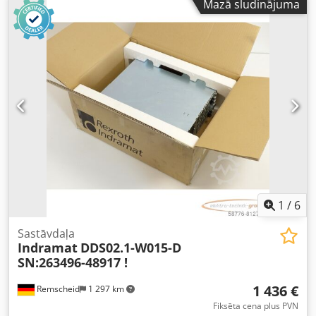
Mazā sludinājuma
pārnesuma veids:
automātisks
, emisijas klase:
Euro 6
,
Ražošanas gads:
2017
, Aprīkojums:
ABS, gaisa
kondicionēšana, navigācijas sistēma, stāvvietas sildītājs
,
1
/
6
Sastāvdaļa
Indramat
DDS02.1-W015-D
SN:263496-48917 !
1 436 €
Remscheid
1 297 km
Fiksēta cena plus PVN