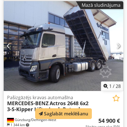
3 asis
, nākamā pārbaude (TÜV):
08/2026
, bremzes:
Mazā sludinājuma
retardētājs
, krāsa:
sudraba
, pārnesuma veids:
automātisks
, emisijas klase:
Euro 6
, kopējais garums:
9 920 mm
, kopējais platums:
2 550 mm
, kopējais
augstums:
3 600 mm
, krautuves garums:
7 110 mm
,
iekraušanas vietas platums:
2 476 mm
, iekraušanas telpas
augstums:
975 mm
, Aprīkojums:
ABS, elektroniskā
stabilitātes programma (ESP), gaisa kondicionēšana,
kvēpu filtrs, navigācijas sistēma, stāvvietas sildītājs
,
1
/
28
Pašizgāzējs kravas automašīna
MERCEDES-BENZ
Actros 2648 6x2
3-S-Kipper Lift + Lenk Retarder
Saglabāt meklēšanu
54 900 €
Günzburg/Deffingen-West
1 344 km
Fiksēta cena plus PVN