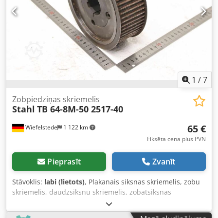
1
/
7
Zobpiedziņas skriemelis
Stahl
TB 64-8M-50 2517-40
65 €
Wiefelstede
1 122 km
Fiksēta cena plus PVN
Pieprasīt
Zvanīt
Stāvoklis:
labi (lietots)
, Plakanais siksnas skriemelis, zobu
skriemelis, daudzsiksnu skriemelis, zobatsiksnas
skriemelis -Zobatsiksnas skriemelis: Ø 192 mm -Tips: D TB
64-8M-50 -Materiāls: tērauds -Zobu skaits: 64 zobi / siksnas