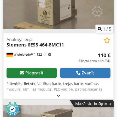
1
/
5
Analogā ieeja
Siemens
6ES5 464-8MC11
110 €
Wiefelstede
1 122 km
Fiksēta cena plus PVN
Pieprasīt
Zvanīt
Stāvoklis:
lietots
, Vadības karte, izejas karte, vadības
modulis, atmiņas modulis, PLC vadība, paplašināšanas
modulis, saskarnes modulis, analogā grupa, analogu
modulis, analoga izeja, analoga ieeja, analog input -
Mazā sludinājuma
Ražotājs: Siemens, Simatic S5 analoga ieeja / Analog Input
-Tips: 6ES5 464-8MC11 Dodpoh Db H Sefx Abrjkr -Skaits: 1
gabals pieejams -Cena: par gabalu -Izmēri: 100/45/H135