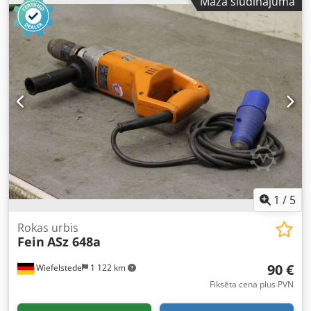
Mazā sludinājuma
platums 50 mm -Uzstādījums: Tapersaspiedes uzmava
optibelt 2517-40 Ø 40 x 44,5 mm -Daudzums: 2x
zobatsiksnas skriemeļi pieejami -Cena: par gabalu -Izmēri:
Ø 168 x 60 mm -Svars: 6,8 kg/gab. Djdsx Slcbjpfx Abrjkr
1
/
5
Rokas urbis
Fein
ASz 648a
90 €
Wiefelstede
1 122 km
Fiksēta cena plus PVN