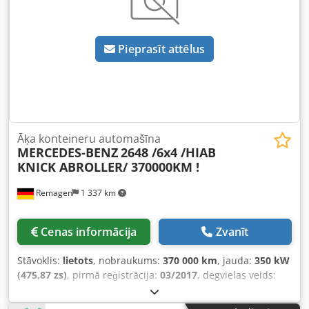
Pieprasīt attēlus
Āķa konteineru automašīna
MERCEDES-BENZ
2648 /6x4 /HIAB
KNICK ABROLLER/ 370000KM !
Remagen
1 337 km
Cenas informācija
Zvanīt
Stāvoklis:
lietots
, nobraukums:
370 000 km
, jauda:
350 kW
(475,87 zs)
, pirmā reģistrācija:
03/2017
, degvielas veids:
dīzeļdegviela
, kopējais svars:
26 000 kg
, asu konfigurācija:
3 asis
, nākamā pārbaude (TÜV):
03/2027
, krāsa:
dzeltens
,