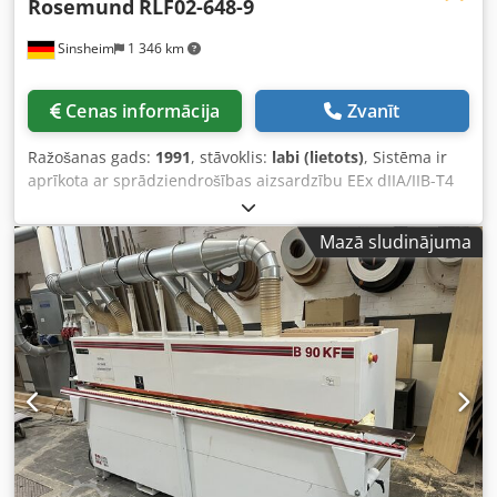
Rosemund
RLF02-648-9
Sinsheim
1 346 km
Cenas informācija
Zvanīt
Ražošanas gads:
1991
, stāvoklis:
labi (lietots)
, Sistēma ir
aprīkota ar sprādziendrošības aizsardzību EEx dIIA/IIB-T4
Mašīnas nosaukums: filtrēšanas žāvētājs / filtrspiediena
rieksts Ražotājs: Rosemund Tips: RLF02-648-91 Ražošanas
Mazā sludinājuma
gads: 1991 Dsdpfsiv Id Hjx Abrjkr Materiāls: tvertne,
sildītājs un maisītājs: 1.4435 Maks. darba spiediens:
tvertne: -1 / 6 bar, apsildes jaka: -1 / 6 bar Maks. darba
temperatūra: tvertne: -50 / +150°C, apsildes jaka: -50 /
+150°C Izmēri: garums 1650 x platums 1170 x augstums
2400 mm Svars tukšs: apm. 2000 kg Tehniskā
dokumentācija: Jā Piezīmes: Hidraulikas piedziņa: 5,5 kW
elektromotors: jauda 5.5 kW, apgriezieni 1500 rpm,
konstrukcijas veids V1, aizsardzības klase IP55,
sprādziendrošība: EEx dIIA/IIB-T4 Piederumi: viens
pamatrāmis un hidrauliskā sistēma Stāvoklis: lietots, labā