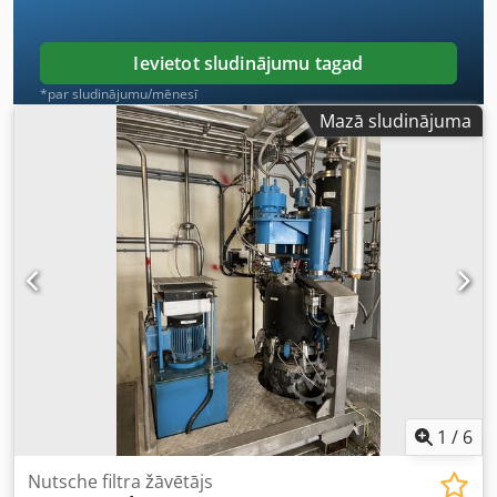
Ievietot sludinājumu tagad
*par sludinājumu/mēnesī
Mazā sludinājuma
1
/
6
Nutsche filtra žāvētājs