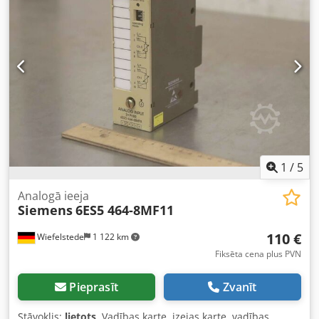
mm -Svars: 0,2 kg/gab.
1
/
5
Analogā ieeja
Siemens
6ES5 464-8MF11
110 €
Wiefelstede
1 122 km
Fiksēta cena plus PVN
Pieprasīt
Zvanīt
Stāvoklis:
lietots
, Vadības karte, izejas karte, vadības