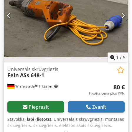
1
/
5
Universāls skrūvgriezis
Fein
ASs 648-1
80 €
Wiefelstede
1 122 km
Fiksēta cena plus PVN
Pieprasīt
Zvanīt
Stāvoklis:
labi (lietots)
, Universālais skrūvgriezis, montāžas
skrūvgriezis, skrūvgriezis, elektroniskais skrūvgriezis,
spēka skrūvgriezis, elektro-skrūvgriezis - Nominālā jauda: