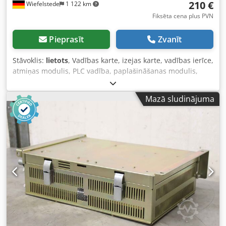
210 €
Wiefelstede
1 122 km
Fiksēta cena plus PVN
Pieprasīt
Zvanīt
Stāvoklis:
lietots
, Vadības karte, izejas karte, vadības ierīce,
atmiņas modulis, PLC vadība, paplašināšanas modulis,
saskarnes modulis, analogā grupa, analogais modulis,
analoga izeja, analogā ieeja, analogā ieeja Dkodpfxsh Ap
Mazā sludinājuma
Anj Abrjr -Ražotājs: Siemens, Simatic S5 analogā ieeja
Analog Input Oriģinālā iepakojumā -Tips: 6ES5 464-8MC11
-Daudzums: 2 moduļi pieejami -Cena: par gabalu -Kartona
izmēri: 140/110/H50 mm -Svars: 0,2 kg/gab.