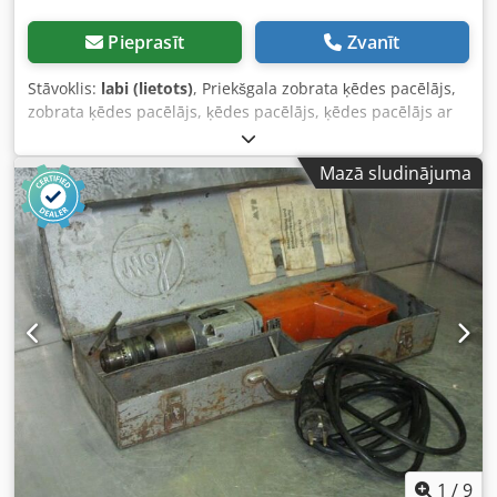
Pieprasīt
Zvanīt
Stāvoklis:
labi (lietots)
, Priekšgala zobrata ķēdes pacēlājs,
zobrata ķēdes pacēlājs, ķēdes pacēlājs, ķēdes pacēlājs ar
ratiņu, blokmecāniskā pacēlāja -Celtspēja: 500 kg Dksdpfx
Aeb A Hc Hjbrer -Āķa pacelšanas augstums: 3000 mm -
Mazā sludinājuma
Maksimālais sijas platums: 80 mm -Paša svars: 60 kg
1
/
9