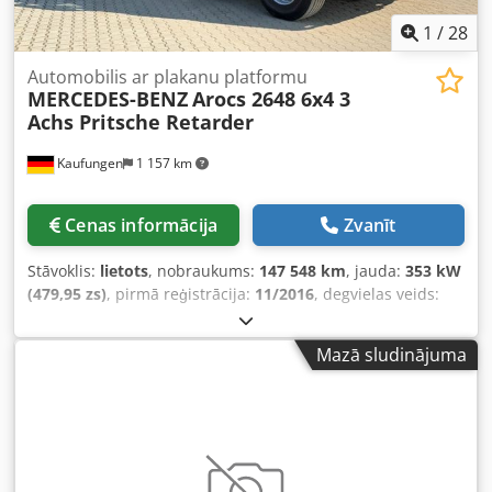
1
/
28
Automobilis ar plakanu platformu
MERCEDES-BENZ
Arocs 2648 6x4 3
Achs Pritsche Retarder
Kaufungen
1 157 km
Cenas informācija
Zvanīt
Stāvoklis:
lietots
, nobraukums:
147 548 km
, jauda:
353 kW
(479,95 zs)
, pirmā reģistrācija:
11/2016
, degvielas veids:
dīzeļdegviela
, kopējais svars:
28 000 kg
, asu konfigurācija:
3 asis
, nākamā pārbaude (TÜV):
08/2028
, bremzes:
Mazā sludinājuma
retardētājs
, krāsa:
sarkans
, pārnesuma veids:
automātisks
, emisijas klase:
Euro 6
, Ražošanas gads:
2016
, Aprīkojums:
ABS, gaisa kondicionēšana
,