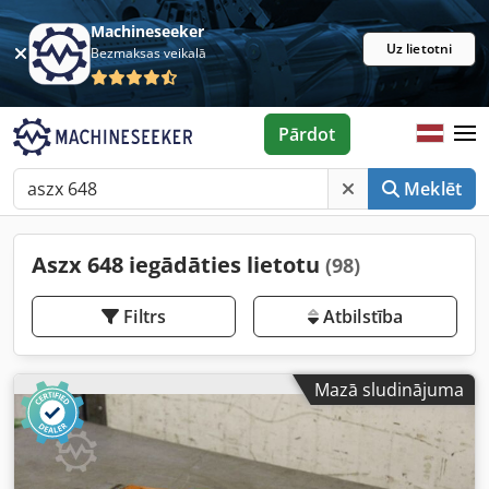
Machineseeker
Uz lietotni
Bezmaksas veikalā
Pārdot
Meklēt
Aszx 648 iegādāties lietotu
(98)
Filtrs
Atbilstība
Mazā sludinājuma