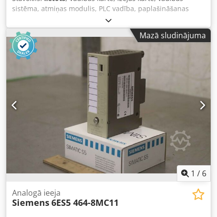
sistēma, atmiņas modulis, PLC vadība, paplašināšanas
modulis, saskarnes modulis, analogā grupa, analogais
modulis, analogo signālu izvads, analogo signālu ieeja,
Mazā sludinājuma
analogā ieeja -Ražotājs: Siemens, Simatic S5 analogo
signālu ieeja (Analog Input) -Tips: 6ES5 464-8MF11 -
Daudzums: Pieejams 1 modulis Dkodpfsh Db Hvex Abror -
Cena: par vienību -Izmēri: 100/45/A135 mm -Svars: 0,2
kg/gab.
1
/
6
Analogā ieeja
Siemens
6ES5 464-8MC11