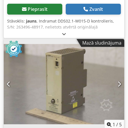
Pieprasīt
Zvanīt
Stāvoklis:
jauns
, Indramat DDS02.1-W015-D kontrolieris,
S/N: 263496-48917, nelietots atvērtā oriģinālajā
iepakojumā, 100% darba kārtībā, piegādes saturs kā
fotogrāfijās. Dkodpfoi Ebf Hex Abrer
Mazā sludinājuma
1
/
5