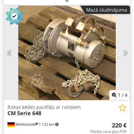
400 vati - Maksimālais skrūvēšanas diametrs: 10 mm -
Mazā sludinājuma
Pieslēgums: 220 volti - Cena: par gabalu - Daudzums: 11
gabali Dedjfc Hfxjpfx Abrskr - Izmēri: 420/140/H80 mm -
Svars: 4 kg/gabals
1
/
4
Rokas ķēdes pacēlājs ar ratiņiem
CM
Serie 648
220 €
Wiefelstede
1 122 km
Fiksēta cena plus PVN