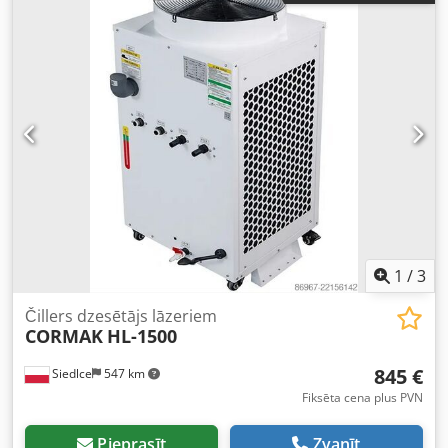
pasaulē - Atbalsts iekraušanā, eksporta dokumentācijas
augstums:
2 850 mm
, garantijas ilgums:
6 mēneši
, Gāzes
sagatavošanā un loģistikas koordinācijā Saņemiet
dzesētājs un iztvaicinātājs CX siltumsūkņa sistēmā Güntner
detalizētu konsultāciju. Pēc pieprasījuma varam
S-GGDV CD 090.1 DE/2C-E-44 Gāzes dzesētāja jauda: 895,0
nekavējoties nodrošināt fotogrāfijas, video un pilnu
kW Iztvaicinātāja jauda: 465,0 kW Aukstuma nesēja
testēšanas ziņojumu.
temperatūra: ieplūde 120,0 °C — izplūde 37,0 °C (gāzes
dzesētājs) Iztvaikošanas temperatūra: -2,0 °C
(iztvaicinātājs) Gaisa plūsma: 216092 m³/h Cedpfozqui Eox
Am Usrf Ventilatori: 24 gab., EC, 3~400V, 50-60 Hz
Caurules: vara / Reibes: ar epoksīda pārklājumu
Siltumapmaiņas virsma: 4839,5 m² Maksimālais darba
spiediens: 130,0 bar Izmēri: 12,96 x 2,4 x 2,85 m Svars:
apm. 6525 kg Stāvoklis: izmantots testēšanai.
1
/
3
Čillers dzesētājs lāzeriem
CORMAK
HL-1500
845 €
Siedlce
547 km
Fiksēta cena plus PVN
Pieprasīt
Zvanīt