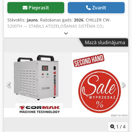
Pieprasīt
Zvanīt
Stāvoklis:
jauns
, Ražošanas gads:
2026
, CHILLER CW-
5200TH — STABILS ATDZEĻOŠANAS SISTĒMA CO₂
LĀZERGRAVERIEM S&A firmas chiller CW-5200TH ir
rūpniecisks ūdens dzesēšanas bloks, kas paredzēts CO₂
Mazā sludinājuma
lāzertubu dzesēšanai lāzergravēšanas iekārtās,
lāzerploteros un citās iekārtās, kurām nepieciešama
stabila dzesēšanas šķidruma cirkulācija. Crjdpog Nkvrjfx
Am Uef S&A ir cienīts zīmols lāzerdzesēšanas nozarē, kas
pazīstams ar saviem uzticamajiem chillereiem, stabilu
darbību un augstu efektivitāti, nodrošinot CO₂ lāzertubu
aizsardzību pret pārkaršanu. Pateicoties aktīvajai
dzesēšanas sistēmai, iekārta palīdz uzturēt ūdens
temperatūru atbilstošā līmenī, kas ietekmē lāzertubas
drošību, darbības stabilitāti un griešanas un gravēšanas
rezultātu atkārtotību. KĀPĒC IR VĒRTS IZVĒLĒTIES S&A
FIRMAS CHILLER CW-5200TH? Stabila dzesēšanas šķidruma
temperatūra Chiller samazina lāzertubas pārkaršanas
risku ilgstošas iekārtas darbības laikā. CO₂ lāzertubas
1
/
4
aizsardzība Pareiza dzesēšana pagarina lāzertubas