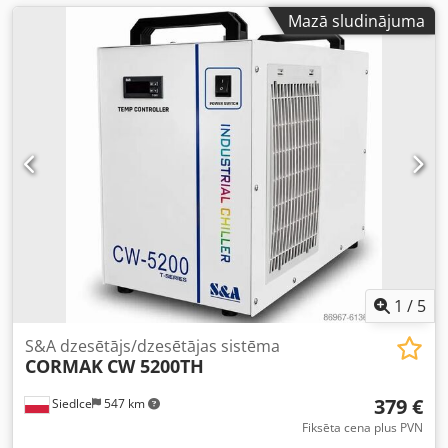
Mazā sludinājuma
1
/
5
S&A dzesētājs/dzesētājas sistēma
CORMAK
CW 5200TH
379 €
Siedlce
547 km
Fiksēta cena plus PVN