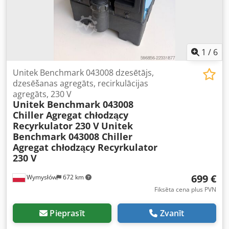
29,5 bāri Cjdpfezmdtfsx Am Usrf * Maksimālā apkārtējā
vide temperatūra: +42 °C * Iekārtas masa: 49 kg * Masa ar
ūdeni: 67 kg Stāvoklis: * Lietots. * Tehniski darba kārtībā. *
Uz korpusa ir redzamas normālas lietošanas pēdas. *
Aprīkots ar ūdens filtru, šķidruma līmeņa indikatoru,
1
/
6
manometru un ātrās savienošanas ierīcēm. Īpaši
piemērots izmantošanai rūpniecībā, laboratorijās un visur,
Unitek Benchmark 043008 dzesētājs,
kur nepieciešama efektīva un uzticama ūdens apgrozības
dzesēšanas agregāts, recirkulācijas
sistēmas dzesēšana.
agregāts, 230 V
Unitek Benchmark 043008
Chiller Agregat chłodzący
Recyrkulator 230 V
Unitek
Benchmark 043008 Chiller
Agregat chłodzący Recyrkulator
230 V
699 €
Wymysłów
672 km
Fiksēta cena plus PVN
Pieprasīt
Zvanīt