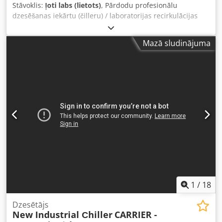
Stāvoklis:
ļoti labs (lietots)
, Pārdodu profesionālu
dzesēšanas iekārtu (čilleru) / laboratorijas recirkulācijas
iekārtu Unitek Benchmark. Iekārta ir paredzēta šķidrumu
dzesēšanai un nemainīgas temperatūras uzturēšanai
Mazā sludinājuma
laboratorijas iekārtās, mērierīcēs, lāzeros, medicīnas
iekārtās un citās sistēmās, kurām nepieciešama
dzesēšanas cirkulācija. Korpusu veido lakota tērauda, bet
tvertne ir izturīga konstrukcija, kas ir izturīga pret
dzesēšanas šķidrumu ietekmi. Codezlutgjpfx Am Usrf
Tehniskie dati Ražotājs: Unitek Benchmark Inventāra
numurs: 043008 Sērijas numurs: LJ080297F Barošanas
spriegums: 230 V maiņstrāva Strāva: 3,1 A 1 fāze
Frekvence: 50/60 Hz Stāvoklis Lietots. Vizuāli ļoti labs
stāvoklis. Pārdod tieši tādā stāvoklī, kā tas redzams attēlos.
1
/
18
Dzesētājs
New Industrial Сhiller
CARRIER -