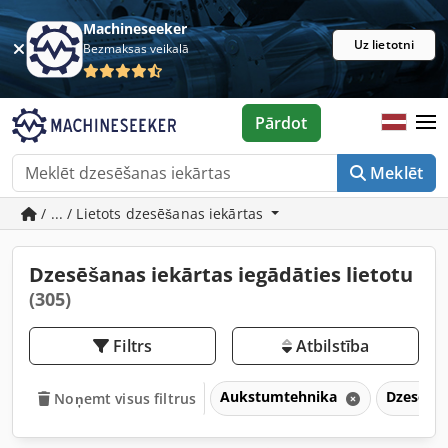
Machineseeker
Uz lietotni
Bezmaksas veikalā
Pārdot
Meklēt
/ ... / Lietots dzesēšanas iekārtas
Dzesēšanas iekārtas iegādāties lietotu
(305)
Filtrs
Atbilstība
Aukstumtehnika
Dzesēšan
Noņemt visus filtrus