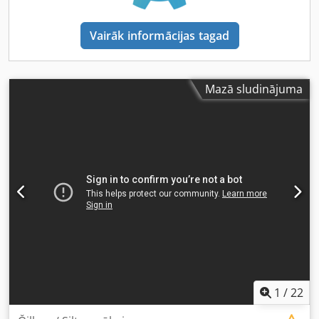
Hidrauliskais modulis: 1 gab. ūdens sūknis Grundfos AC25-
125 (frekvences regulators), izplešanās tvertne. Izmēri:
Vairāk informācijas tagad
2,28x2,13x1,33 m Svars: 743 kg Darba stundas: 0/0 h.
Stāvoklis: jauns STĀVOKLIS, PĀRBAUDE UN GATAVĪBA
DARBĪBAI Csdpfx Ajzlfbhsm Uorf Atzestētājs / dzesēšanas
iekārta / tiek pakļauts septiņām tehniskās pārbaudes un
Mazā sludinājuma
darbības parametru verifikācijas pakāpēm. Tas tiek arī
testēts mūsu pašu testēšanas stacijā, pieslēdzot ūdenim
(vai etilēnglikolam) un pielāgojot parametrus atbilstoši jūsu
prasībām. Pēc testēšanas jūs saņemsiet detalizētu
ziņojumu par atzestētāja darbības veiktspēju un kopējo
stāvokli. Atzestētājs / dzesēšanas iekārta / ir gatavs
transportēšanai un uzstādīšanai. Mūsu inženieri palīdzēs
jums ar atdzesēšanas jaudas aprēķiniem, piemērotākās
atdzesēšanas shēmas izvēli un nepieciešamo iekārtu
konfigurēšanu. GARANTIJA UN ATBALSTS Iekārtas kvalitāte
tiek apstiprināta ar garantiju, kas ir no 6 līdz 36 mēnešiem.
LOĢISTIKA - Piegāde visā pasaulē - Atbalsts iekraušanā,
eksporta dokumentācijas sagatavošanā un loģistikas
1
/
22
koordinēšanā Saņemiet detalizētu konsultāciju. Uz
pieprasījumu varam nekavējoties nodrošināt fotogrāfijas,