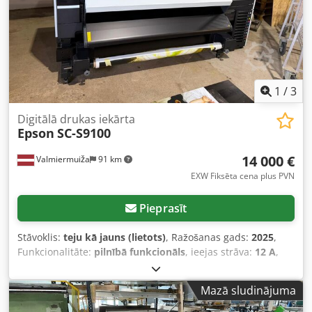
1
/
3
Digitālā drukas iekārta
Epson
SC-S9100
14 000 €
Valmiermuiža
91 km
EXW Fiksēta cena plus PVN
Pieprasīt
Stāvoklis:
teju kā jauns (lietots)
, Ražošanas gads:
2025
,
Funkcionalitāte:
pilnībā funkcionāls
, ieejas strāva:
12 A
,
ieejas spriegums:
240 V
, Mēs piedāvājam jaunu Epson SC-
S9100 digitālās drukas iekārtu par ļoti pievilcīgu cenu, tās
Mazā sludinājuma
ražošanas gads ir 2025. Komplektācijā ir iekļauta papildu
programma – Onyx. Ražotājs: Epson Modelis: SC-S9100