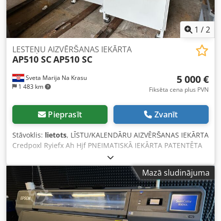
AG1N1L20Q Nissan G1N1 Nissan TX16 Yale ERC 18 Yale
ERP 18 Pieejami arī citi standarta bateriju izmēri, droši
jautājiet! Ir iespējama piegāde.
1
/
2
LESTEŅU AIZVĒRŠANAS IEKĀRTA
AP510 SC
AP510 SC
5 000 €
Sveta Marija Na Krasu
1 483 km
Fiksēta cena plus PVN
Pieprasīt
Zvanīt
Stāvoklis:
lietots
, LĪSTU/KALENDĀRU AIZVĒRŠANAS IEKĀRTA
Credpoxl Ryiefx Ah Hjf PNEIMATISKĀ IEKĀRTA PATENTĒTA
S/C PROFILA AIZVĒRŠANAI
Mazā sludinājuma