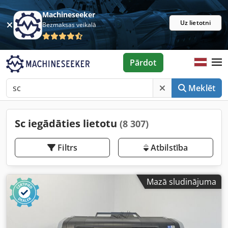
Machineseeker
Uz lietotni
Bezmaksas veikalā
Pārdot
Meklēt
Sc iegādāties lietotu
(8 307)
Filtrs
Atbilstība
Mazā sludinājuma