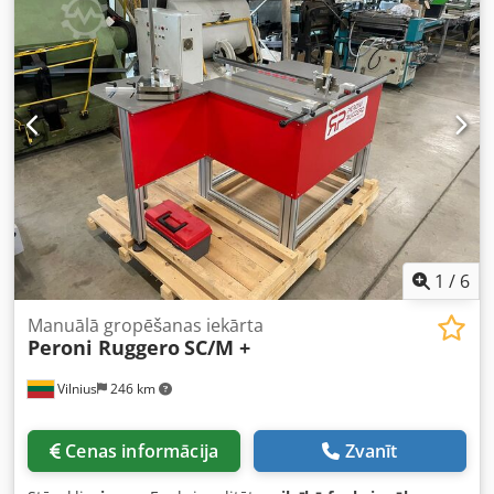
Iekšējais modeļa numurs: K471A Sērijas numurs:
XD3S000131 Pievades spriegums #1: 100-120/200-240 V
Pievades frekvence #1: 50/60 Hz Pievades strāva #1: 12/10
A Pievades spriegums #2: 100-120/200-240 V Pievades
frekvence #2: 50/60 Hz Pievades strāva #2: 12/10 A
Ražošanas datums: 2025-03-05 Ražošanas valsts: Ķīna
Crsdozqc Sujpfx Ah Hjf Ja jums ir kādi jautājumi vai
nepieciešama papildu informācija, lūdzu, sazinieties ar
mums, nosūtot ziņu vai zvanot.
1
/
6
Manuālā gropēšanas iekārta
Peroni Ruggero
SC/M +
Vilnius
246 km
Cenas informācija
Zvanīt