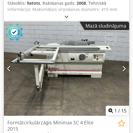
Stāvoklis:
lietots
, Ražošanas gads:
2008
, Tehniskā
skārienjutīgu displeju. Pieejama detalizēta iekārtas
informācija: Maksimālais virpošanas diametrs: 410 mm
demontāžas fotodokumentācija. Pilns tehniskās
Virpošanas garums: 500 mm Vadība: Fanuc 21i TB
dokumentācijas komplekts (DTR) poļu valodā un
Standarta virpošanas diametrs: 275 mm Nobraukums - x:
elektroinstalācijas shēmas. Iespējams iekārtas tests uz
Mazā sludinājuma
277 mm Nobraukums - y: 82 (±41) mm Nobraukums - z: 500
vietas. Papildus pie iekārtas pieejams: - rullīšu baļķu
mm 1. vārpstas apgriezieni: 4500 1/min 1. vārpstas jauda:
nodošanas bloks ar konveijeriem, apgāšanas ierīci, svaru
18,5/18,5/15 kW 1. vārpstas maks. stieņa diametrs: 65 mm
un baļķu uzglabāšanas bloku (skat. foto) Vai kā papildu
Revolvergalva pozīcijas / no tām darbināmas: 12/12 Jauda
opcija: - tvertnes pacēlājs/uzdevējlifts 1100 l vai 660 l
piedziņas instrumentiem: 5,5 kW Piedziņas instrumentu
konteineriem - PAAL KES1750 kanāla ķēdes konveijers,
apgriezieni: 6000 1/min Csdpfx Aezd Un Ijh Hsrf Kopējais
platums 1750 mm, horizontālā daļa 8 m, pacēlāja daļa 8 m
jaudas patēriņš: 39,2 kVA Aptuvenais iekārtas svars: 6,2 t
Iekārtas izmēri apmēram: 3,1 x 2,0 x 2,2 m Skavas:
Hainbuch Piederumi: Skaidu transportieris Robota
interfeiss Augstas veiktspējas precīzijas virpošanas centrs
ar Y asi un robotizētu iekraušanas iespēju vārpstu
sagatavēm. Augstas precizitātes Stäubli robots vārpstu
izstrādājumu iekraušanai. Lieliski piemērots sarežģītu
virpošanas detaļu apstrādei ar nobīdītu frēzēšanu.
1
/
15
Formātcirkulārzāģis Minimax SC 4 Elite
2015