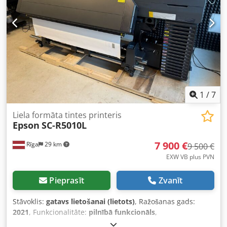
1
/
7
Liela formāta tintes printeris
Epson
SC-R5010L
7 900 €
Rīga
29 km
9 500 €
EXW VB plus PVN
Pieprasīt
Zvanīt
Stāvoklis:
gatavs lietošanai (lietots)
, Ražošanas gads:
2021
, Funkcionalitāte:
pilnībā funkcionāls
,
iekārtas/transportlīdzekļa numurs:
X7QP000006
, papīra