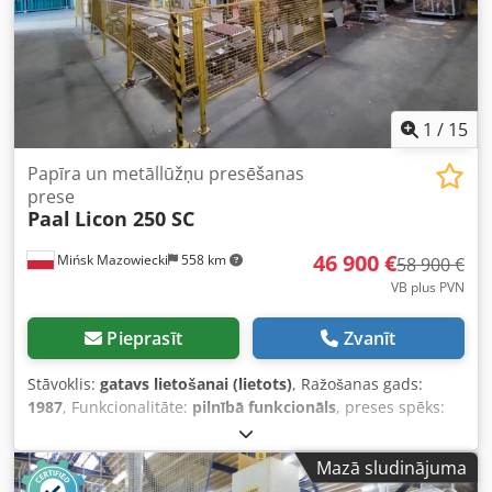
1
/
15
Papīra un metāllūžņu presēšanas
prese
Paal
Licon 250 SC
46 900 €
Mińsk Mazowiecki
558 km
58 900 €
VB plus PVN
Pieprasīt
Zvanīt
Stāvoklis:
gatavs lietošanai (lietots)
, Ražošanas gads:
1987
, Funkcionalitāte:
pilnībā funkcionāls
, preses spēks:
90 t
, siena ķīpas svars:
700 kg
, ievades strāvas veids:
trīsfāzu
, kopējais platums:
220 mm
, kopējais augstums:
Mazā sludinājuma
240 mm
, kopējais svars:
23 000 kg
, kopējais garums:
1 142