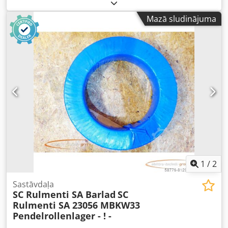
“Epson SureColor SC-F2100”. Piedāvājumā ietilpst: 1 x
Epson SureColor SC-F2100 Ierīci var konfigurēt atbilstoši
Mazā sludinājuma
jūsu vēlmēm. Sazinieties ar mums! Skaitītāju rādījumi:
Kopā: 0 lapas Stāvoklis: Šis ir piedāvājums par lietotu
ierīci, kurai var būt redzamas lietošanas pazīmes (nelieli
skrāpējumi vai dzeltēšana). Ierīce ir pārbaudīta un
darbojas. Crsdpfxjzh Dcve Ah Hsf Iepakojums un piegāde:
Jūs varat apskatīt ierīci mūsu darba laikā. Lūdzu, iepriekš
vienojieties par tikšanās laiku! Pēc pieprasījuma iespējams
nodrošināt drošu iepakojumu un piegādi uz jebkuru
pasaules vietu! Pirms nosūtīšanas vai izņemšanas mēs
veicam funkcionēšanas testu un to ierakstām video. Lai
iegūtu sīkāku informāciju, varat sazināties ar mums
personīgi.
1
/
2
Sastāvdaļa
SC Rulmenti SA Barlad
SC
Rulmenti SA 23056 MBKW33
Pendelrollenlager - ! -