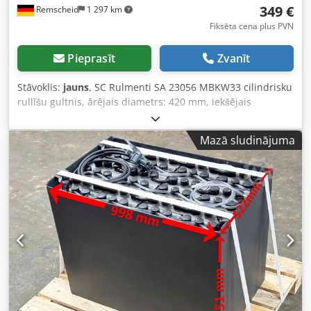
349 €
Remscheid
1 297 km
Fiksēta cena plus PVN
Pieprasīt
Zvanīt
Stāvoklis:
jauns
, SC Rulmenti SA 23056 MBKW33 cilindrisku
rullīšu gultnis, ārējais diametrs: 420 mm, iekšējais
diametrs: 280 mm, platums: 106 mm, neizmantots
oriģinālajā iepakojumā, 100% darba kārtībā, piegādes
Mazā sludinājuma
apjoms atbilstoši fotogrāfijām. UZMANĪBU: Iepakošanas un
transportēšanas izmaksas lūdzam vaicāt atsevišķi! Crjdpfxji
Ec Hpe Ah Hjf