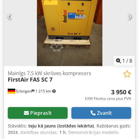
1
/
8
Mainīgs 7,5 kW skrūves kompresors
FirstAir
FAS SC 7
3 950 €
Erlangen
1 215 km
EXW Fiksēta cena plus PVN
Pieprasīt
Zvanīt
Stāvoklis:
teju kā jauns (izstādes iekārta)
, Ražošanas gads:
2024
, darbības stundas:
1 h
, Demonstrācijas modelis:
maināma jaudas FirstAir skrūvju kompresors FAS SC7, 7,5