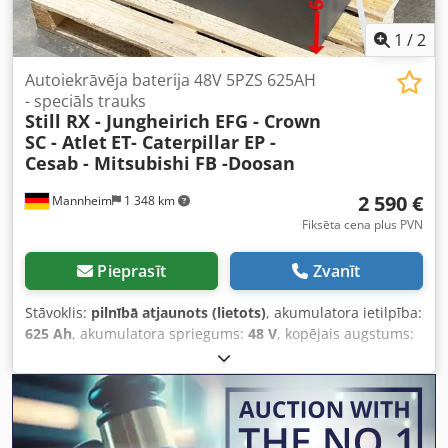
1
/
2
Autoiekrāvēja baterija 48V 5PZS 625AH
- speciāls trauks
Still RX - Jungheirich EFG - Crown
SC - Atlet
ET- Caterpillar EP -
Cesab - Mitsubishi FB -Doosan
2 590 €
Mannheim
1 348 km
Fiksēta cena plus PVN
Pieprasīt
Zvanīt
Stāvoklis:
pilnībā atjaunots (lietots)
, akumulatora ietilpība:
625 Ah
, akumulatora spriegums:
48 V
, kopējais augstums:
651 mm
, kopējais garums:
998 mm
, kopējais platums:
522
mm
, Pārbaudīta iekrāvēja baterija Jūsu iekrāvējam – 48V
5PZS 625AH – DIN C + 1 gads garantija + Komplektā
Aquamatik sistēma + Komplektā gala atgaisošanas sliede
un REMA 320 kontaktdakša (pēc vajadzības iespējama arī