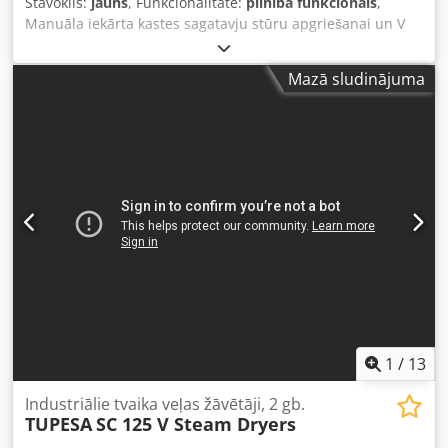
Stāvoklis:
jauns
, Funkcionalitāte:
pilnībā funkcionāls
,
Manuāla iekārta kastes sagatavju stūru apgriešanai un V
un U formas rievu izgriešanai. Ideāli piemērota paraugu
maketu izgatavošanai un nelielām sērijām. Stūru izmēri:
Mazā sludinājuma
maks. 150 x 150 mm Kartona izmēri: maks. 700 x 700 mm
(kaste) maks. 1000 x 700 mm (kartona vāks) Kartona
biezums: min. 1 mm – maks. 4 mm Instrumenti: Cjdpew Ad
N Ujfx Ah Hjrf Nr.1 – V formas rievai no 80° līdz 100° Nr.1 –
V formas rievai no 100° līdz 130° Nr.1 – U formas rievai no
6 mm līdz 8 mm (pēc izvēles) Bāzes garums (attālums starp
asīm): bez ierobežojuma
1
/
13
Industriālie tvaika veļas žāvētāji, 2 gb.
TUPESA
SC 125 V Steam Dryers