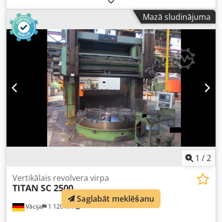
kW Modelis: FAS SC 7 Izgatavošanas gads: 2024
Mazā sludinājuma
Nostrādātās stundas: 1 stunda Darba pārspiediens: 10
bar(absolūtais) Piegādes daudzums pie 10 bar (abs.): min.:
530 l/min maks.: 1050 l/min Uzstādītā motora jauda: 7,5 kW
Motora aizsardzības klase / izolācijas klase: IP 55 F
Darbības spriegums: 400V ~ 50 Hz Trokšņa līmenis (EN ISO
2151): 71 dB(A) Saspiestā gaisa pieslēgums: G 3/4" Garums:
880 mm Platums: 880 mm Augstums: 1075 mm Svars: 300
kg Piedziņa: Ķīļsiksnas piedziņa Jaunām iekārtām
iespējams izdevīgs līzings caur mūsu sadarbības banku.
Apmeklējiet mūsu veikalu. Mūsu noliktavā vienmēr ir plaša
jaunu un lietotu kompresoru izvēle! Crodjv Dkplopfx Ah Hof
1
/
2
Vertikālais revolvera virpa
TITAN
SC 2500
Saglabāt meklēšanu
Vācija
1 120 km