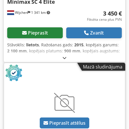
Minimax
SC 4 Elite
3 450 €
Wijchen
1 341 km
Fiksēta cena plus PVN
Pieprasīt
Zvanīt
Stāvoklis:
lietots
, Ražošanas gads:
2015
, kopējais garums:
2 100 mm
, kopējais platums:
900 mm
, kopējais augstums:
1 050 mm
, Krāsa: Balta Svars: 250 kg - Īpašības: - Apraksts:
Priekšējā riteņu piedziņa nav paredzēta. - Ražošanas gads:
Mazā sludinājuma
2015 - Dokumentācija ir pieejama: Nē - CE marķējums ir: Jā
- CE sertifikāts ir: Nē - Sērijas numurs: KK/126675 - Galvenā
motora jauda [kW]: 3,0 - Maksimālais griešanas augstums
[mm]: 100 - Paralēlā atbalsta pārvietojums [mm]: 1300 -
Rullīšu galda garums [mm]: 840 - Galda platums [mm]: 560
- Minimālais zāģa asmens diametrs [mm]: 250 -
Maksimālais zāģa asmens diametrs [mm]: 315 - Zāģa
asmens cauruma diametrs [mm]: 30 - Putekļu nosūkšanas
uzgalis diametrs [mm]: 120 - Regulējams zāģa agregāts: -
Pieprasīt attēlus
Minimālais slīpuma leņķis [°]: 45 - Maksimālais slīpuma