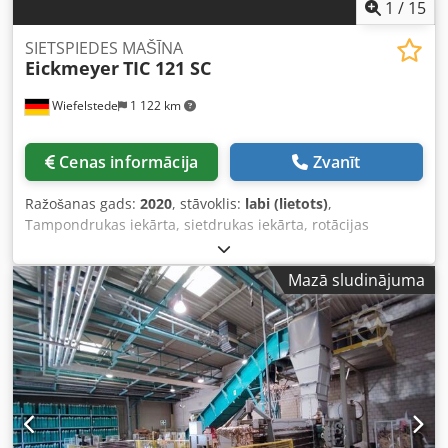
1
/
15
SIETSPIEDES MAŠĪNA
Eickmeyer
TIC 121 SC
Wiefelstede
1 122 km
Cenas informācija
Zvanīt
Ražošanas gads:
2020
, stāvoklis:
labi (lietots)
,
Tampondrukas iekārta, sietdrukas iekārta, rotācijas
drukāšanas iekārta, tampondrukas iekārta -Ražotājs:
Eickmeyer, sietdrukas iekārta, tampondrukas iekārta -Tips:
Mazā sludinājuma
TIC 121 SC -Spriegums: 230 V -Darba virsmas izmērs: 180 x
100 mm -Izvirzījums: 165 mm Codpfx Aex Ei Twsh Herf -
Vadība: ar kāju pedāli -Daudzums: ir 3 tampondrukas
iekārtas -Cena: par vienību -Transportēšanas izmēri:
670/400/H530 mm -Svars: 50 kg/vienība