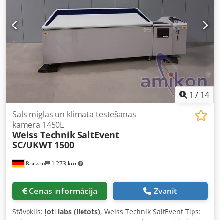
stāvoklis: 100% Akumulatora spriegums: 24 V Akumulatora
ietilpība: 20 Ah Akumulatora izgatavošanas gads: 2026
Apraksts: Jauns aprīkojums Svari,
1
/
14
Sāls miglas un klimata testēšanas
kamera 1450L
Weiss Technik
SaltEvent
SC/UKWT 1500
Borken
1 273 km
Cenas informācija
Zvanīt
Stāvoklis:
ļoti labs (lietots)
, Weiss Technik SaltEvent Tips: