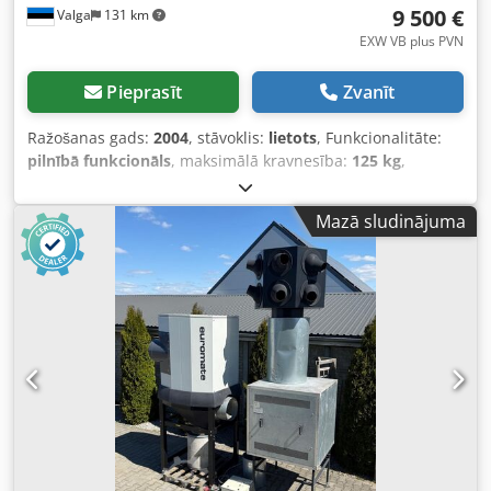
9 500 €
Valga
131 km
EXW VB plus PVN
Pieprasīt
Zvanīt
Ražošanas gads:
2004
, stāvoklis:
lietots
, Funkcionalitāte:
pilnībā funkcionāls
, maksimālā kravnesība:
125 kg
,
iekraušanas telpas tilpums:
2,5 m³
,
iekārtas/transportlīdzekļa numurs:
3881 and 3690
, Partija –
Mazā sludinājuma
2 gab. – TUPESA SC 125 V rūpnieciskie tvaika žāvētāji (2004)
Divi jaudīgi, ar tvaiku apsildāmi, slīpi rotējoši cilindriski
žāvētāji. Lieliska iespēja iegādāties divus izturīgus TUPESA
SC 125 V rūpnieciskos tvaika žāvētājus, ko ražojis
uzņēmums TUPESA Maquinaria Textil, Spānija. Šie
rūpnieciskie žāvētāji ir paredzēti nepārtrauktai, liela
apjoma tekstilpreču un apģērbu žāvēšanai, tāpēc tie ir
ideāli piemēroti džinsu ražošanai, apģērbu apstrādei,
rūpnieciskām veļas mazgātuvēm un tekstilpreču apstrādes
uzņēmumiem. Abas iekārtas iepriekš bija uzstādītas MASI
Jeans rūpnīcā un veidoja daļu no profesionālas
rūpnieciskas veļas mazgāšanas un apstrādes līnijas.