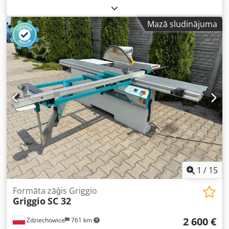
gatava darbam, tā ir lietota tikai 3 gadus kopš iegādes.
kāda ir, uz vietas, bez garantijas. Daļa no MASI JEANS
Iekārta ir uzstādīta zupu ražošanas līnijā, kuras
rūpnīcas likvidācijas. Iekārtas ir pieejamas kā šī divu
Mazā sludinājuma
iepakojuma tilpums ir 220 ml – 360 ml. Ražošanas sērija
iekārtu komplekts vai kopā ar pilnu rūpniecisko veļas
SC-3000-XXX. Skanēšanas platums 320 mm. Optiskā
mazgāšanas un apstrādes līniju.
izšķirtspēja: 1 pikselis = 0,16 mm. Nominālais spriegums
L1/N/PE 230 V maiņstrāva. Nominālais frekvences 50 Hz (+/-
2%), 1,6 kVA. Pievadstrāva 16 A. Aizsardzības pakāpe IP65.
Lampas tips MXR-160HP/20. Darbības temperatūras
diapazons 5 °C – 40 °C. Iekārtas svars 420 kg. Garums 1750
mm. Platums 720 mm. Augstums 2290 mm. ES atbilstības
deklarācija. Iespēja iedarbināt iekārtu uz vietas. Cjdpozrh
D Sofx Ah Horf
1
/
15
Formāta zāģis Griggio
Griggio
SC 32
2 600 €
Zdziechowice
761 km