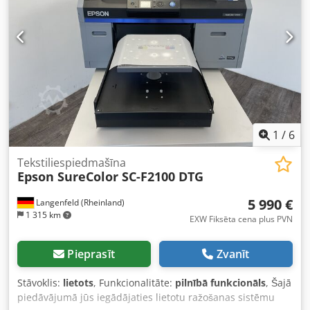
1
/
6
Tekstiliespiedmašīna
Epson SureColor SC-F2100 DTG
5 990 €
Langenfeld (Rheinland)
1 315 km
EXW Fiksēta cena plus PVN
Pieprasīt
Zvanīt
Stāvoklis:
lietots
, Funkcionalitāte:
pilnībā funkcionāls
, Šajā
piedāvājumā jūs iegādājaties lietotu ražošanas sistēmu