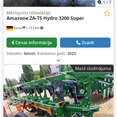
1
/
7
Mēslojuma izkliedētājs
Amazone
ZA-TS Hydro 3200 Super
Kassel
1 161 km
Cenas informācija
Zvanīt
Stāvoklis:
lietots
, Ražošanas gads:
2023
,
Mazā sludinājuma