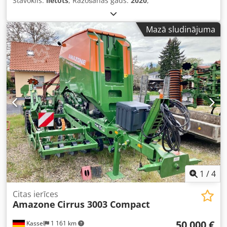
Stāvoklis:
lietots
, Ražošanas gads:
2020
,
Mazā sludinājuma
1
/
4
Citas ierīces
Amazone
Cirrus 3003 Compact
50 000 €
Kassel
1 161 km