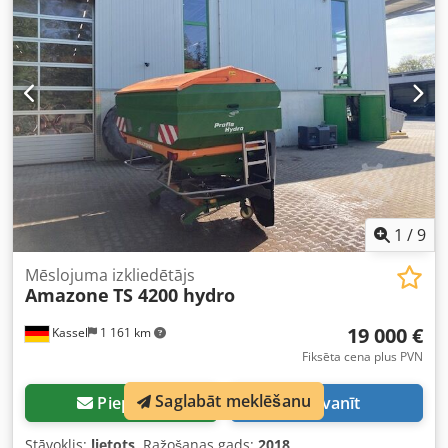
1
/
9
Mēslojuma izkliedētājs
Amazone
TS 4200 hydro
19 000 €
Kassel
1 161 km
Fiksēta cena plus PVN
Saglabāt meklēšanu
Pieprasīt
Zvanīt
Stāvoklis:
lietots
, Ražošanas gads:
2018
,