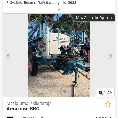
Stāvoklis:
lietots
, Ražošanas gads:
2023
,
Mazā sludinājuma
1
/
6
Mēslojuma izkliedētājs
Amazone
BBG