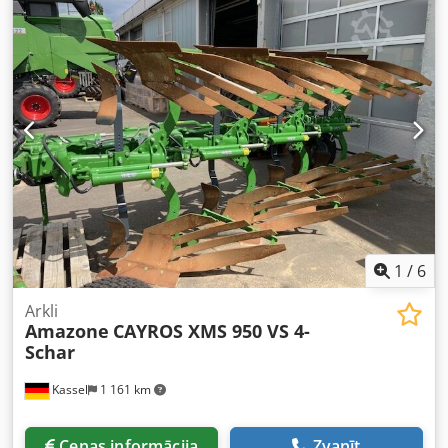
1
/
6
Arkli
Amazone
CAYROS XMS 950 VS 4-
Schar
Kassel
1 161 km
Cenas informācija
Zvanīt