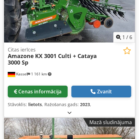
1
/
6
Citas ierīces
Amazone
KX 3001 Culti + Cataya
3000 Sp
Kassel
1 161 km
Cenas informācija
Zvanīt
Stāvoklis:
lietots
, Ražošanas gads:
2023
,
Mazā sludinājuma