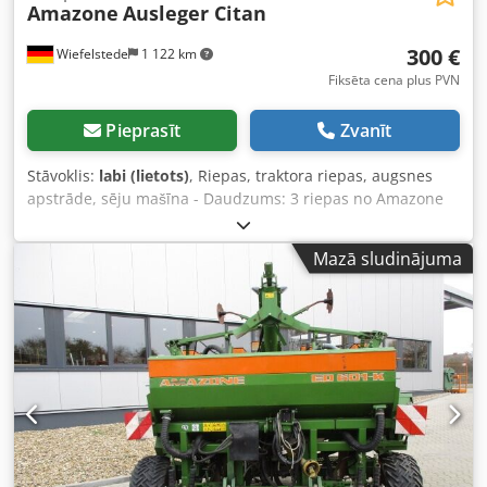
Amazone
Ausleger Citan
300 €
Wiefelstede
1 122 km
Fiksēta cena plus PVN
Pieprasīt
Zvanīt
Stāvoklis:
labi (lietots)
, Riepas, traktora riepas, augsnes
apstrāde, sēju mašīna - Daudzums: 3 riepas no Amazone
sējmašīnas - Riepu izmērs - Rumba: Ø 40 mm - Izmērs: Ø
750 - Komplektcena: par 3 riepām Dedpfx Akob A E Ufjcjkr -
Mazā sludinājuma
Svars: 51 kg/gab.