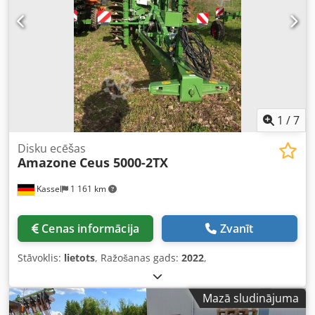
1
/
7
Disku ecēšas
Amazone
Ceus 5000-2TX
Kassel
1 161 km
Cenas informācija
Zvanīt
Stāvoklis:
lietots
, Ražošanas gads:
2022
,
Mazā sludinājuma