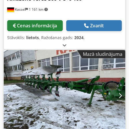
Kassel
1 161 km
Cenas informācija
Zvanīt
Stāvoklis:
lietots
, Ražošanas gads:
2024
,
Mazā sludinājuma