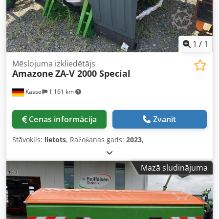
1
/
1
Mēslojuma izkliedētājs
Amazone
ZA-V 2000 Special
Kassel
1 161 km
Cenas informācija
Zvanīt
Stāvoklis:
lietots
, Ražošanas gads:
2023
,
Mazā sludinājuma