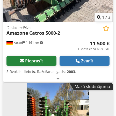
1
/
3
Disku ecēšas
Amazone
Catros 5000-2
11 500 €
Kassel
1 161 km
Fiksēta cena plus PVN
Pieprasīt
Zvanīt
Stāvoklis:
lietots
, Ražošanas gads:
2003
,
Mazā sludinājuma