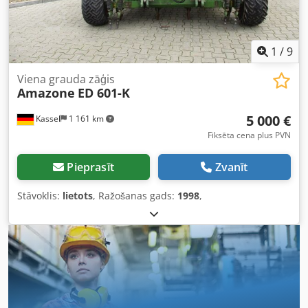
1
/
9
Viena grauda zāģis
Amazone
ED 601-K
5 000 €
Kassel
1 161 km
Fiksēta cena plus PVN
Pieprasīt
Zvanīt
Stāvoklis:
lietots
, Ražošanas gads:
1998
,