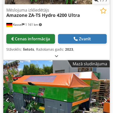
Mēslojuma izkliedētājs
Amazone
ZA-TS Hydro 4200 Ultra
Kassel
1 161 km
Cenas informācija
Zvanīt
Stāvoklis:
lietots
, Ražošanas gads:
2023
,
Mazā sludinājuma