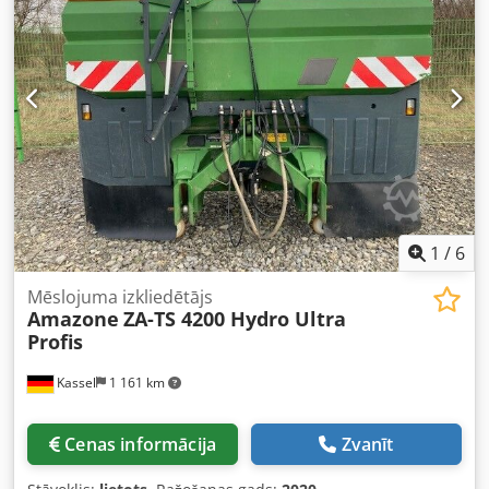
1
/
6
Mēslojuma izkliedētājs
Amazone
ZA-TS 4200 Hydro Ultra
Profis
Kassel
1 161 km
Cenas informācija
Zvanīt