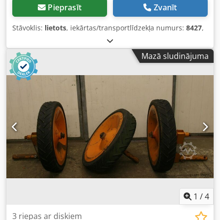
Pieprasīt
Zvanīt
Stāvoklis:
lietots
, iekārtas/transportlīdzekļa numurs:
8427
,
Mazā sludinājuma
1
/
4
3 riepas ar diskiem