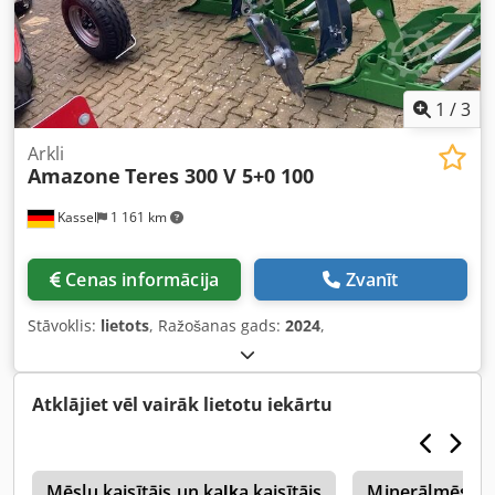
1
/
3
Arkli
Amazone
Teres 300 V 5+0 100
Kassel
1 161 km
Cenas informācija
Zvanīt
Stāvoklis:
lietots
, Ražošanas gads:
2024
,
Atklājiet vēl vairāk lietotu iekārtu
s
Mēslu kaisītājs un kaļķa kaisītājs
Minerālmēslu I