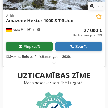
1
/
5
Arkli
Amazone
Hektor 1000 S 7-Schar
27 000 €
Kassel
1 161 km
Fiksēta cena plus PVN
Pieprasīt
Zvanīt
Stāvoklis:
lietots
, Ražošanas gads:
2020
,
UZTICAMĪBAS ZĪME
Machineseeker sertificēti tirgotāji