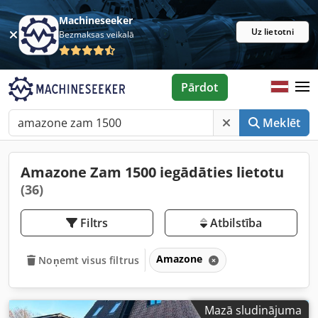
Machineseeker
Uz lietotni
Bezmaksas veikalā
Pārdot
Meklēt
Amazone Zam 1500 iegādāties lietotu
(36)
Filtrs
Atbilstība
Amazone
Noņemt visus filtrus
Mazā sludinājuma