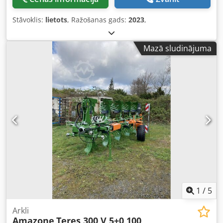
Stāvoklis:
lietots
, Ražošanas gads:
2023
,
Mazā sludinājuma
1
/
5
Arkli
Amazone
Teres 300 V 5+0 100