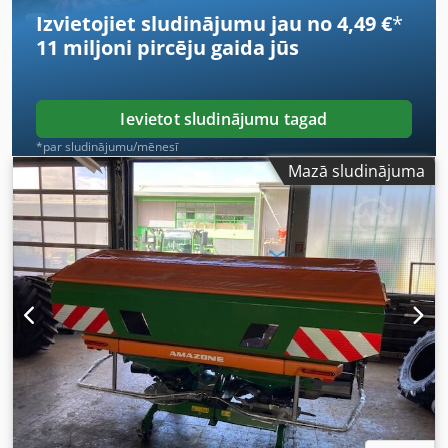
Izvietojiet sludinājumu jau no 4,49 €
*
11 miljoni pircēju
gaida jūs
Ievietot sludinājumu tagad
*par sludinājumu/mēnesī
Mazā sludinājuma