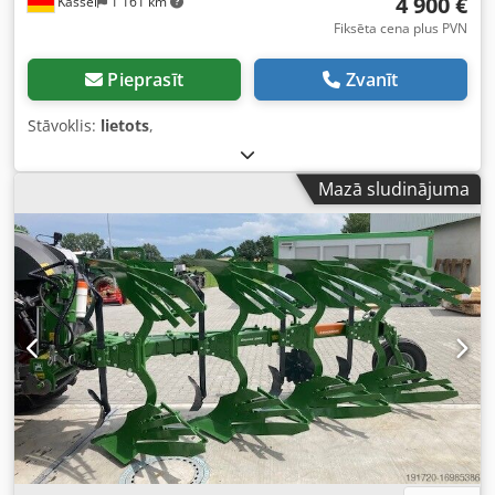
4 900 €
Kassel
1 161 km
Fiksēta cena plus PVN
Pieprasīt
Zvanīt
Stāvoklis:
lietots
,
Mazā sludinājuma