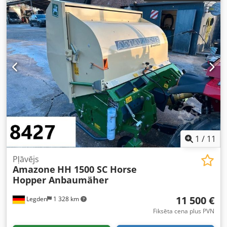
1
/
11
Pļāvējs
Amazone
HH 1500 SC Horse
Hopper Anbaumäher
11 500 €
Legden
1 328 km
Fiksēta cena plus PVN