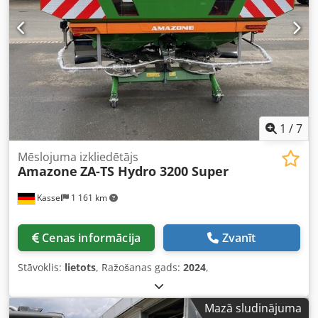
1
/
7
Mēslojuma izkliedētājs
Amazone
ZA-TS Hydro 3200 Super
Kassel
1 161 km
Cenas informācija
Zvanīt
Stāvoklis:
lietots
, Ražošanas gads:
2024
,
Mazā sludinājuma