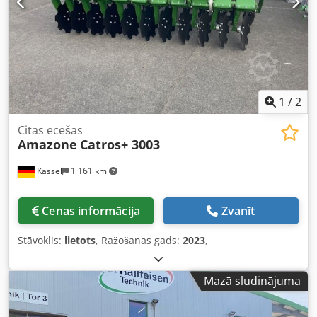
1
/
2
Citas ecēšas
Amazone
Catros+ 3003
Kassel
1 161 km
Cenas informācija
Zvanīt
Stāvoklis:
lietots
, Ražošanas gads:
2023
,
Mazā sludinājuma