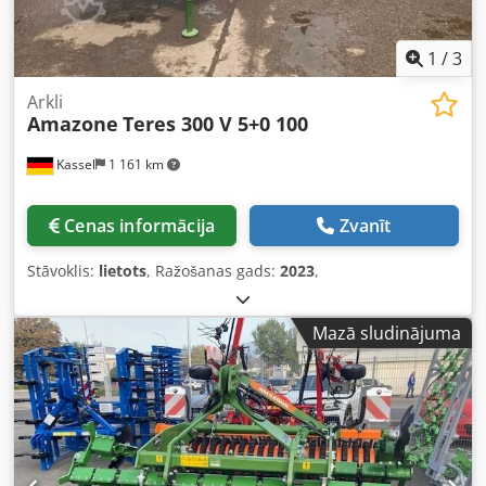
1
/
3
Arkli
Amazone
Teres 300 V 5+0 100
Kassel
1 161 km
Cenas informācija
Zvanīt
Stāvoklis:
lietots
, Ražošanas gads:
2023
,
Mazā sludinājuma