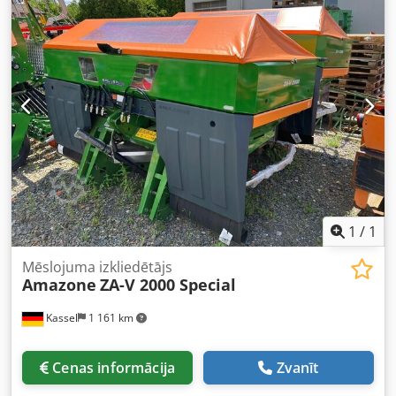
1
/
1
Mēslojuma izkliedētājs
Amazone
ZA-V 2000 Special
Kassel
1 161 km
Cenas informācija
Zvanīt