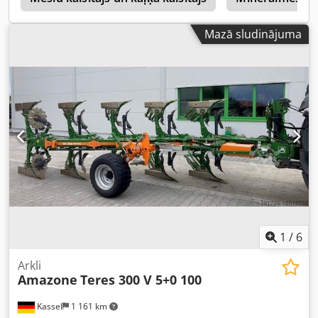
Mazā sludinājuma
1
/
6
Arkli
Amazone
Teres 300 V 5+0 100
Kassel
1 161 km