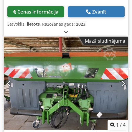
Cenas informācija
Zvanīt
Stāvoklis:
lietots
, Ražošanas gads:
2023
,
Mazā sludinājuma
1
/
4