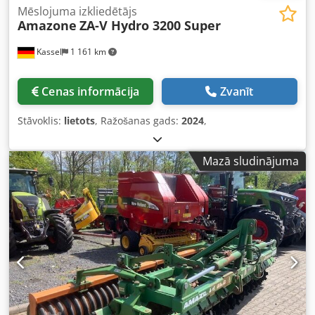
Mēslojuma izkliedētājs
Amazone
ZA-V Hydro 3200 Super
Kassel
1 161 km
Cenas informācija
Zvanīt
Stāvoklis:
lietots
, Ražošanas gads:
2024
,
Mazā sludinājuma