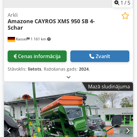
1
/
5
Arkli
Amazone
CAYROS XMS 950 SB 4-
Schar
Kassel
1 161 km
Cenas informācija
Zvanīt
Stāvoklis:
lietots
, Ražošanas gads:
2024
,
Mazā sludinājuma