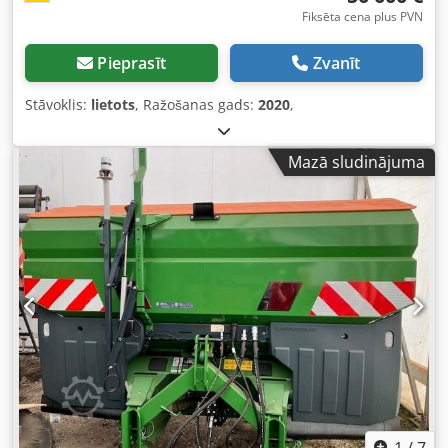
Fiksēta cena plus PVN
Pieprasīt
Zvanīt
Stāvoklis:
lietots
, Ražošanas gads:
2020
,
Mazā sludinājuma
1
/
7