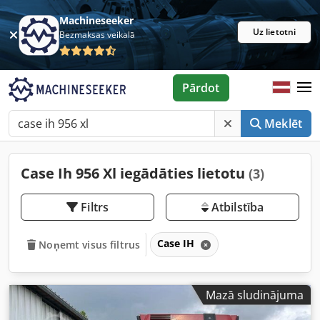
Machineseeker
Uz lietotni
Bezmaksas veikalā
Pārdot
Meklēt
Case Ih 956 Xl iegādāties lietotu
(3)
Filtrs
Atbilstība
Case IH
Noņemt visus filtrus
Mazā sludinājuma