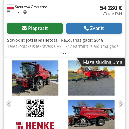
54 280 €
Smętowo Graniczne
511 km
VB plus PVN
Pieprasīt
Zvanīt
Stāvoklis:
ļoti labs (lietots)
, Ražošanas gads:
2018
,
Teleskopiskais iekrāvējs CASE 742 Farmlift Izlaiduma gads:
2018 Djdjw Nq Ngspfx Akcskr 4800 moto stundas Strēles
garums: 7 m Celtspēja: 4,2 t Jauda: 107 kW Aizmugurējā
Mazā sludinājuma
sakabe Džoistiks Kondicionieris 4x4 piedziņa Viss darba
kārtībā, bez brīvgaitas. Jauns kauss