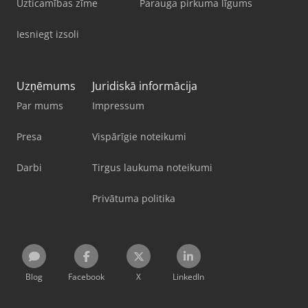
Uzticamības zīme
Parauga pirkuma līgums
Iesniegt izsoli
Uzņēmums
Juridiskā informācija
Par mums
Impressum
Presa
Vispārīgie noteikumi
Darbi
Tirgus laukuma noteikumi
Privātuma politika
Blog
Facebook
X
LinkedIn