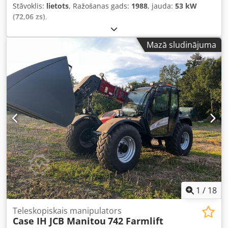
Stāvoklis:
lietots
, Ražošanas gads:
1988
, jauda:
53 kW
(72,06 zs)
,
Mazā sludinājuma
1
/
18
Teleskopiskais manipulators
Case IH JCB Manitou
742 Farmlift