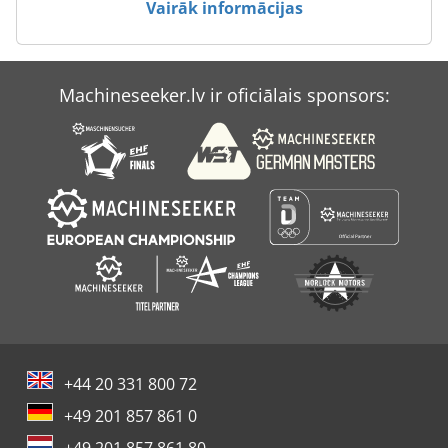
Vairāk informācijas
Case Ih Mx 150
Case Ih Mx 285
Machineseeker.lv ir oficiālais sponsors:
Case Ih Mxm 130
Case-Ih Maxxum
+44 20 331 800 72
+49 201 857 861 0
+49 201 857 861 80