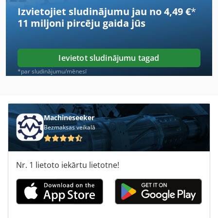
Izvietojiet sludinājumu jau no 4,49 €
*
Case Ih 9370
11 miljoni pircēju
gaida jūs
Case Ih 956 Xla
Case Ih Cs 86
Ievietot sludinājumu tagad
Case Ih Cvx 1155
*par sludinājumu/mēnesī
Case Ih Cvx 1195
Case Ih Cvx 195
Machineseeker
Bezmaksas veikalā
Case Ih Maxxum 110
Case Ih Maxxum 140
Nr. 1 lietoto iekārtu lietotne!
Case Ih Maxxum 5120
Case Ih Maxxum 5140
Case Ih Mx 135