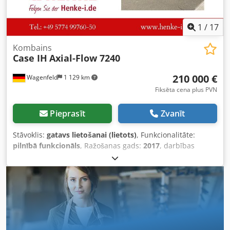
1
/
17
Kombains
Case IH
Axial-Flow 7240
210 000 €
Wagenfeld
1 129 km
Fiksēta cena plus PVN
Pieprasīt
Zvanīt
Stāvoklis:
gatavs lietošanai (lietots)
, Funkcionalitāte:
pilnībā funkcionāls
, Ražošanas gads:
2017
, darbības
stundas:
1 706 h
, jauda:
366 kW (497,62 zs)
, degvielas
veids:
dīzeļdegviela
, maksimālais ātrums:
30 km/h
, pirmā
reģistrācija:
07/2017
, nākamā pārbaude (TÜV):
07/2026
,
aizmugurējās riepas izmērs:
500/85 R24
,
iekārtas/transportlīdzekļa numurs:
YHG233775
,
Aprīkojums:
apgaismojums, gaisa kondicionēšana,
kabīne, piekabes sakabe, rapšu griezējs
, Pēc pilnvarotās