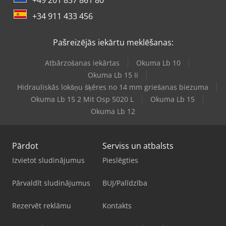
+34 911 433 456
Pašreizējās iekārtu meklēšanas:
Atbārzošanas iekārtas
Okuma Lb 10
Okuma Lb 15 Ii
Hidrauliskās lokšņu šķēres no 14 mm griešanas biezuma
Okuma Lb 15 2 Mit Osp 5020 L
Okuma Lb 15
Okuma Lb 12
Pārdot
Serviss un atbalsts
Izvietot sludinājumus
Pieslēgties
Pārvaldīt sludinājumus
BUJ/Palīdzība
Rezervēt reklāmu
Kontakts