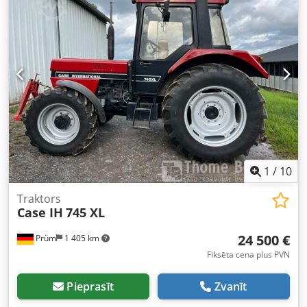
1
/
10
Traktors
Case IH
745 XL
24 500 €
Prüm
1 405 km
Fiksēta cena plus PVN
Pieprasīt
Zvanīt