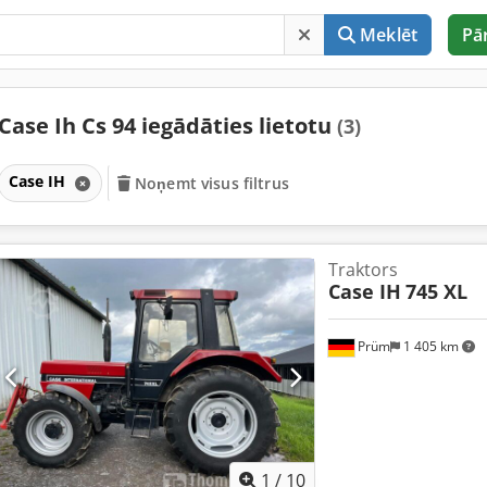
Meklēt
Pā
Case Ih Cs 94 iegādāties lietotu
(3)
Case IH
Noņemt visus filtrus
Traktors
Case IH
745 XL
Prüm
1 405 km
1
/
10