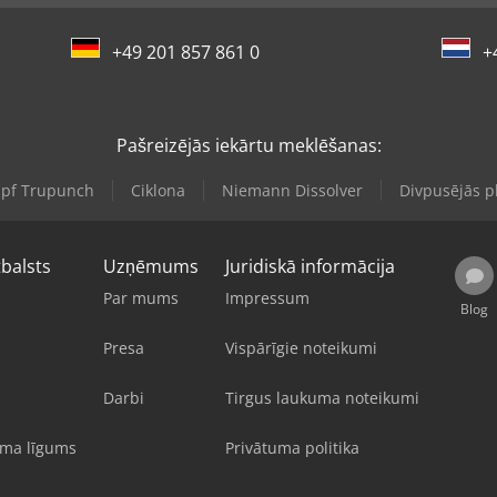
+49 201 857 861 0
+
Pašreizējās iekārtu meklēšanas:
pf Trupunch
Ciklona
Niemann Dissolver
Divpusējās p
tbalsts
Uzņēmums
Juridiskā informācija
Par mums
Impressum
Blog
Presa
Vispārīgie noteikumi
Darbi
Tirgus laukuma noteikumi
uma līgums
Privātuma politika