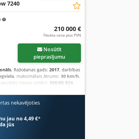
ow 7240
m
210 000 €
Fiksēta cena plus PVN
Nosūtīt
pieprasījumu
ionāls
, Ražošanas gads:
2017
, darbības
egviela
, maksimālais ātrums:
30 km/h
,
ugurējās riepas izmērs:
500/85 R24
,
mojums, gaisa kondicionēšana,
as uzdevuma mēs piedāvājam šādu
dpfx Anezabtde Tjf Šasijas Nr.:
ārtas nekavējoties
js Jauda: 366 kW (497 ZS) Priekšējie
ņi: 500/85 R24 HID darba apgaismojuma
mu jau no 4,49 €
*
Regulējama izmešanas tūtā Cross-Flow
da jūs
s Xtra Chop Pilns Accu Guide
antenu LED darba apgaismojuma