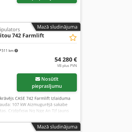
Mazā sludinājuma
ipulators
itou
742 Farmlift
511 km
54 280 €
VB plus PVN
Nosūtīt
pieprasījumu
ekrāvējs CASE 742 Farmlift Izlaiduma
 Jauda: 107 kW Aizmugurējā sakabe
aitas. Crjdpfxsw Nq Nge An Tjf Jauns
Mazā sludinājuma