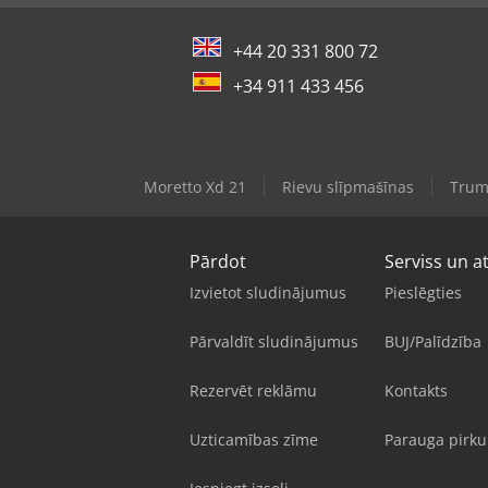
+44 20 331 800 72
+34 911 433 456
Moretto Xd 21
Rievu slīpmašīnas
Trum
Pārdot
Serviss un a
Izvietot sludinājumus
Pieslēgties
Pārvaldīt sludinājumus
BUJ/Palīdzība
Rezervēt reklāmu
Kontakts
Uzticamības zīme
Parauga pirk