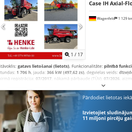
Case IH
Axial-Fl
Wagenfeld
1 129 k
1
/
17
Stāvoklis:
gatavs lietošanai (lietots)
, Funkcionalitāte:
pilnībā funkc
stundas:
1 706 h
, jauda:
366 kW (497,62 zs)
, degvielas veids:
dīzeļd
pirmā reģistrācija:
07/2017
, nākamā pārbaude (TÜV):
07/2026
, aizm
iekārtas/transportlīdzekļa numurs:
YHG233775
, Aprīkojums:
apgais
kabīne, piekabes sakabe, rapšu griezējs
, Pēc pilnvarotās person
lietotu preci pārdošanai: Case-IH kombains AF 7240 ar ST rotoru Cre
Pārdodiet lietotas iek
YHG233775 Garengrieztais ST rotors 30 km/h versija 6-cilindru dzinē
riteņi: amortizēti kāpurķēžu mehānismi 610 mm Aizmugurējie rite
Izvietojiet sludināju
komplekts AC FAN automātiska ventilatora apgriezienu regulācija 
11 miljoni pircēju
gai
šķērsplūsmas ventilators Hidrauliskā piedziņa Redekop smalcinātāj
komplekts Stūrēšana ar Egnos – iespējama pārbūve ar esošo RTK 