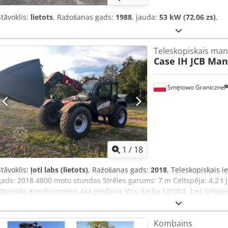
Stāvoklis:
lietots
, Ražošanas gads:
1988
, jauda:
53 kW (72,06 zs)
,
Teleskopiskais man
Case IH JCB Man
Smętowo Graniczne
1
/
18
Stāvoklis:
ļoti labs (lietots)
, Ražošanas gads:
2018
, Teleskopiskais i
gads: 2018 4800 moto stundas Strēles garums: 7 m Celtspēja: 4,2 t
Džoistiks Kondicionieris 4x4 piedziņa Viss darba kārtībā, bez brīvg
kauss
Kombains