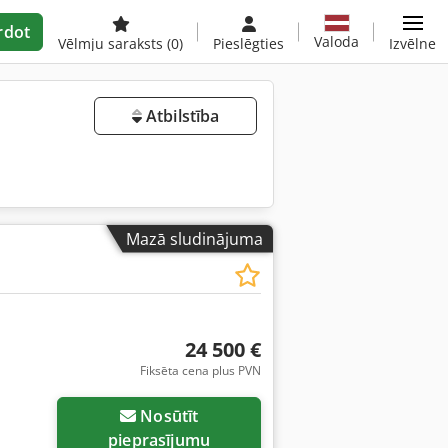
rdot
Valoda
Vēlmju saraksts
(0)
Pieslēgties
Izvēlne
Atbilstība
Mazā sludinājuma
24 500 €
Fiksēta cena plus PVN
Nosūtīt
pieprasījumu