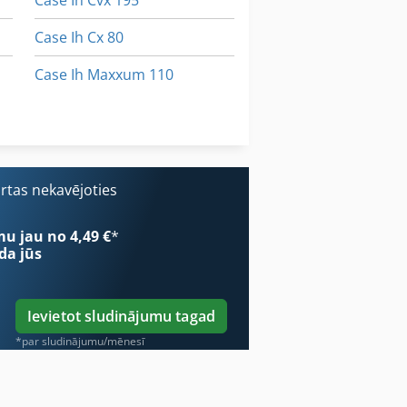
Case Ih Cvx 195
Case Ih Cx 80
Case Ih Maxxum 110
Case Ih Maxxum 140
Case-Ih Maxxum
ārtas nekavējoties
mu jau no 4,49 €
*
da jūs
Ievietot sludinājumu tagad
*par sludinājumu/mēnesī