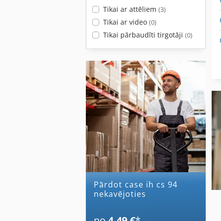
Tikai ar attēliem
(3)
Tikai ar video
(0)
Tikai pārbaudīti tirgotāji
(0)
Pārdot case ih cs 94
nekavējoties
no
4,49 €
*