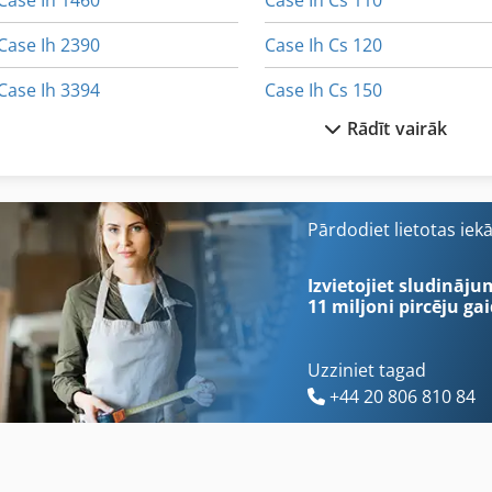
Case Ih 1460
Case Ih Cs 110
Case Ih 2390
Case Ih Cs 120
Case Ih 3394
Case Ih Cs 150
Rādīt vairāk
Case Ih 3594
Case Ih Cs 86
Case Ih 844 S
Case Ih Cvx 1155
Case Ih 8930
Case Ih Cvx 1170
Pārdodiet lietotas iek
Case Ih 9230
Case Ih Cvx 1190
Izvietojiet sludināju
11 miljoni pircēju
gai
Uzziniet tagad
+44 20 806 810 84