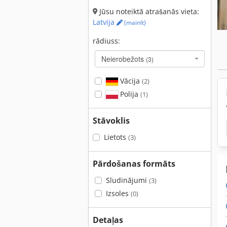
Jūsu noteiktā atrašanās vieta:
Latvija
(mainīt)
rādiuss:
Neierobežots
(3)
Vācija
(2)
Polija
(1)
Stāvoklis
Lietots
(3)
Pārdošanas formāts
Sludinājumi
(3)
Izsoles
(0)
Detaļas