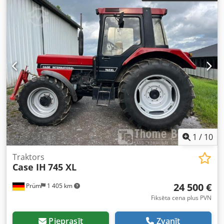
1
/
10
Traktors
Case IH
745 XL
24 500 €
Prüm
1 405 km
Fiksēta cena plus PVN
Pieprasīt
Zvanīt