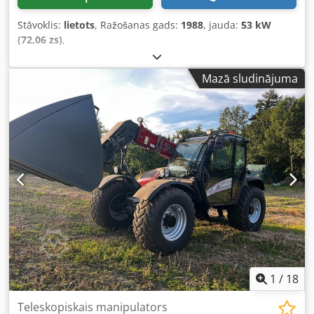
Stāvoklis:
lietots
, Ražošanas gads:
1988
, jauda:
53 kW
(72,06 zs)
,
Mazā sludinājuma
1
/
18
Teleskopiskais manipulators