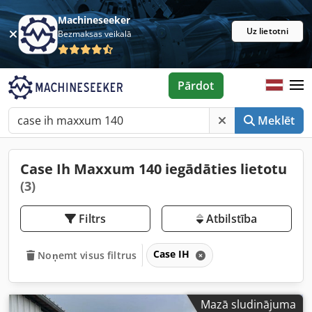
Machineseeker
Uz lietotni
Bezmaksas veikalā
Pārdot
Meklēt
Case Ih Maxxum 140 iegādāties lietotu
(3)
Filtrs
Atbilstība
Case IH
Noņemt visus filtrus
Mazā sludinājuma