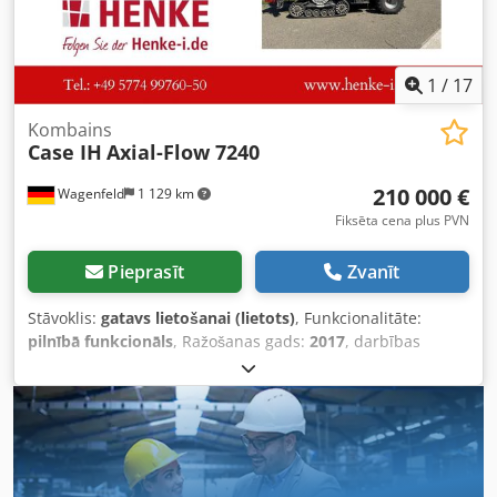
1
/
17
Kombains
Case IH
Axial-Flow 7240
210 000 €
Wagenfeld
1 129 km
Fiksēta cena plus PVN
Pieprasīt
Zvanīt
Stāvoklis:
gatavs lietošanai (lietots)
, Funkcionalitāte:
pilnībā funkcionāls
, Ražošanas gads:
2017
, darbības
stundas:
1 706 h
, jauda:
366 kW (497,62 zs)
, degvielas
veids:
dīzeļdegviela
, maksimālais ātrums:
30 km/h
, pirmā
reģistrācija:
07/2017
, nākamā pārbaude (TÜV):
07/2026
,
aizmugurējās riepas izmērs:
500/85 R24
,
iekārtas/transportlīdzekļa numurs:
YHG233775
,
Aprīkojums:
apgaismojums, gaisa kondicionēšana,