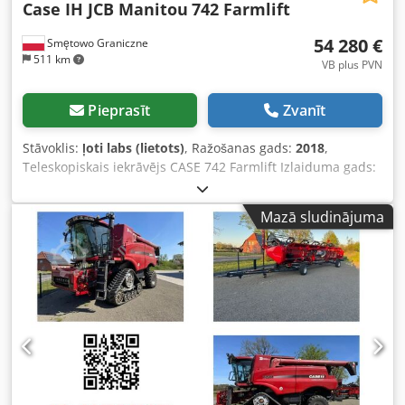
Case IH JCB Manitou
742 Farmlift
54 280 €
Smętowo Graniczne
511 km
VB plus PVN
Pieprasīt
Zvanīt
Stāvoklis:
ļoti labs (lietots)
, Ražošanas gads:
2018
,
Teleskopiskais iekrāvējs CASE 742 Farmlift Izlaiduma gads:
2018 4800 moto stundas Strēles garums: 7 m Celtspēja: 4,2
t Jauda: 107 kW Aizmugurējā sakabe Džoistiks
Mazā sludinājuma
Kondicionieris Dwedsw Nq Ngjpfx Apboa 4x4 piedziņa Viss
darba kārtībā, bez brīvgaitas. Jauns kauss