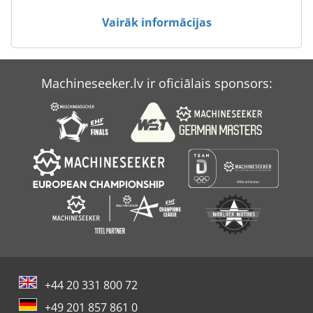
Case Ih Mx 150
Vairāk informācijas
Case Ih Mx 230
Case Ih Mx 285
Machineseeker.lv ir oficiālais sponsors:
Case Ih Mxm 130
Case-Ih Maxxum
+44 20 331 800 72
+49 201 857 861 0