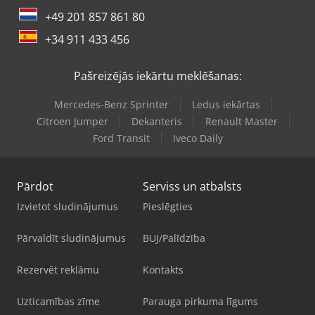
+49 201 857 861 80
+34 911 433 456
Pašreizējās iekārtu meklēšanas:
Mercedes-Benz Sprinter
Ledus iekārtas
Citroen Jumper
Dekanteris
Renault Master
Ford Transit
Iveco Daily
Pārdot
Serviss un atbalsts
Izvietot sludinājumus
Pieslēgties
Pārvaldīt sludinājumus
BUJ/Palīdzība
Rezervēt reklāmu
Kontakts
Uzticamības zīme
Parauga pirkuma līgums