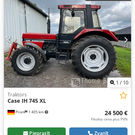
1
/
10
Traktors
Case IH
745 XL
24 500 €
Prüm
1 405 km
Fiksēta cena plus PVN
Pieprasīt
Zvanīt