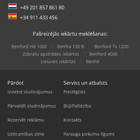
+49 201 857 861 80
+34 911 433 456
Pašreizējās iekārtu meklēšanas:
Benford Hd 1000
Benfra 135 B
Benford Tv 1200
Zobratu apstrādes iekārtas
Benford 4000
Lietuves iekārtas
Benhil
Pārdot
Serviss un atbalsts
Izvietot sludinājumus
Pieslēgties
Pārvaldīt sludinājumus
BUJ/Palīdzība
Rezervēt reklāmu
Kontakts
Uzticamības zīme
Parauga pirkuma līgums