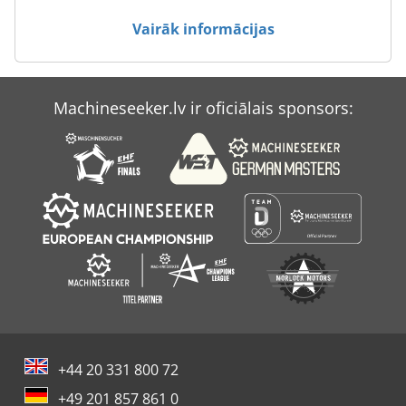
Case Ih Mx 150
Vairāk informācijas
Case Ih Mx 230
Case Ih Mx 285
Machineseeker.lv ir oficiālais sponsors:
Case Ih Mxm 130
Case-Ih Maxxum
+44 20 331 800 72
+49 201 857 861 0