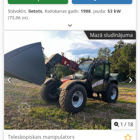
Stāvoklis:
lietots
, Ražošanas gads:
1988
, jauda:
53 kW
(72,06 zs)
,
Mazā sludinājuma
1
/
18
Teleskopiskais manipulators