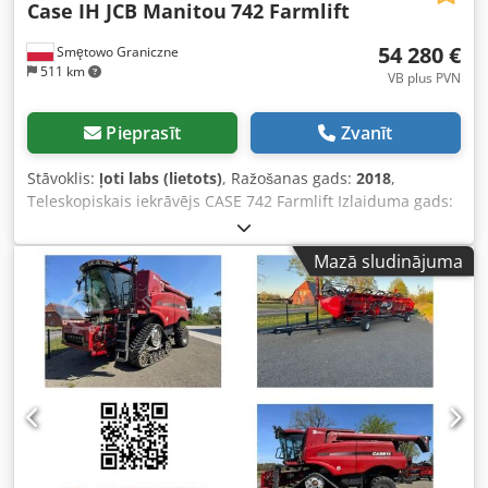
Case IH JCB Manitou
742 Farmlift
54 280 €
Smętowo Graniczne
511 km
VB plus PVN
Pieprasīt
Zvanīt
Stāvoklis:
ļoti labs (lietots)
, Ražošanas gads:
2018
,
Teleskopiskais iekrāvējs CASE 742 Farmlift Izlaiduma gads:
2018 4800 moto stundas Strēles garums: 7 m Dsdpfxow Nq
Ngo Ah Dekr Celtspēja: 4,2 t Jauda: 107 kW Aizmugurējā
Mazā sludinājuma
sakabe Džoistiks Kondicionieris 4x4 piedziņa Viss darba
kārtībā, bez brīvgaitas. Jauns kauss