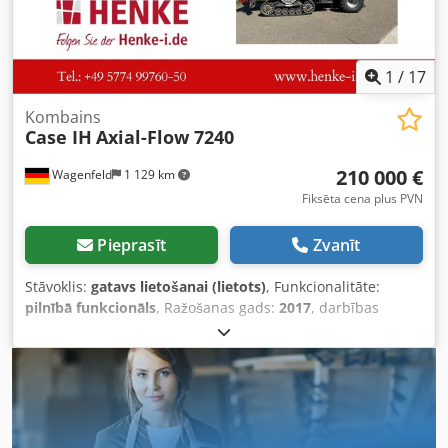
1
/
17
Kombains
Case IH
Axial-Flow 7240
210 000 €
Wagenfeld
1 129 km
Fiksēta cena plus PVN
Pieprasīt
Zvanīt
Stāvoklis:
gatavs lietošanai (lietots)
, Funkcionalitāte:
pilnībā funkcionāls
, Ražošanas gads:
2017
, darbības
stundas:
1 706 h
, jauda:
366 kW (497,62 zs)
, degvielas
veids:
dīzeļdegviela
, maksimālais ātrums:
30 km/h
, pirmā
reģistrācija:
07/2017
, nākamā pārbaude (TÜV):
07/2026
,
aizmugurējās riepas izmērs:
500/85 R24
,
iekārtas/transportlīdzekļa numurs:
YHG233775
,
Aprīkojums:
apgaismojums, gaisa kondicionēšana,