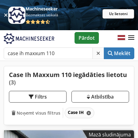
Machineseeker
Uz lietotni
Bezmaksas veikalā
Pārdot
Meklēt
Case Ih Maxxum 110 iegādāties lietotu
(3)
Filtrs
Atbilstība
Case IH
Noņemt visus filtrus
Mazā sludinājuma