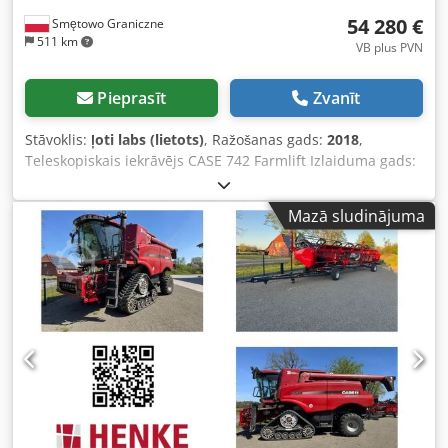
54 280 €
Smętowo Graniczne
511 km
VB plus PVN
Pieprasīt
Zvanīt
Stāvoklis:
ļoti labs (lietots)
, Ražošanas gads:
2018
,
Teleskopiskais iekrāvējs CASE 742 Farmlift Izlaiduma gads:
2018 Dkedpfx Aqew Nq Ngouor 4800 moto stundas Strēles
garums: 7 m Celtspēja: 4,2 t Jauda: 107 kW Aizmugurējā
Mazā sludinājuma
sakabe Džoistiks Kondicionieris 4x4 piedziņa Viss darba
kārtībā, bez brīvgaitas. Jauns kauss