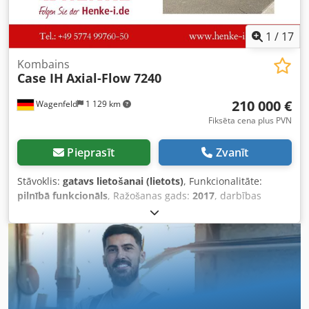
1
/
17
Kombains
Case IH
Axial-Flow 7240
210 000 €
Wagenfeld
1 129 km
Fiksēta cena plus PVN
Pieprasīt
Zvanīt
Stāvoklis:
gatavs lietošanai (lietots)
, Funkcionalitāte:
pilnībā funkcionāls
, Ražošanas gads:
2017
, darbības
stundas:
1 706 h
, jauda:
366 kW (497,62 zs)
, degvielas
veids:
dīzeļdegviela
, maksimālais ātrums:
30 km/h
, pirmā
reģistrācija:
07/2017
, nākamā pārbaude (TÜV):
07/2026
,
aizmugurējās riepas izmērs:
500/85 R24
,
iekārtas/transportlīdzekļa numurs:
YHG233775
,
Aprīkojums:
apgaismojums, gaisa kondicionēšana,
kabīne, piekabes sakabe, rapšu griezējs
, Pēc pilnvarotās