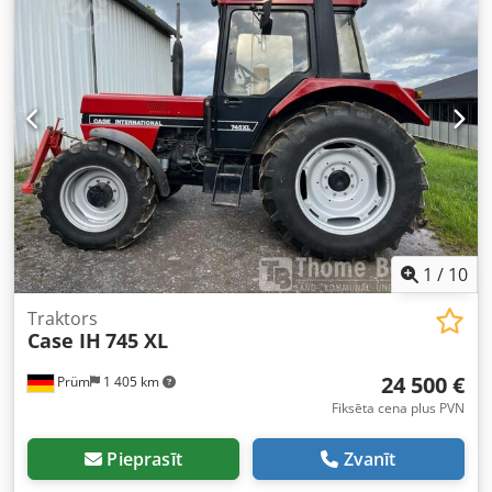
1
/
10
Traktors
Case IH
745 XL
24 500 €
Prüm
1 405 km
Fiksēta cena plus PVN
Pieprasīt
Zvanīt