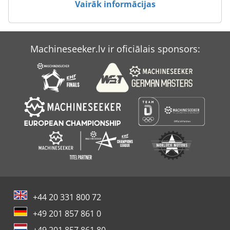
Vairāk informācijas
Case Ih 9370
Case Ih Cs 94
Machineseeker.lv ir oficiālais sponsors:
Case Ih Maxxum 140
Case Ih Maxxum 5140
+44 20 331 800 72
+49 201 857 861 0
+49 201 857 861 80