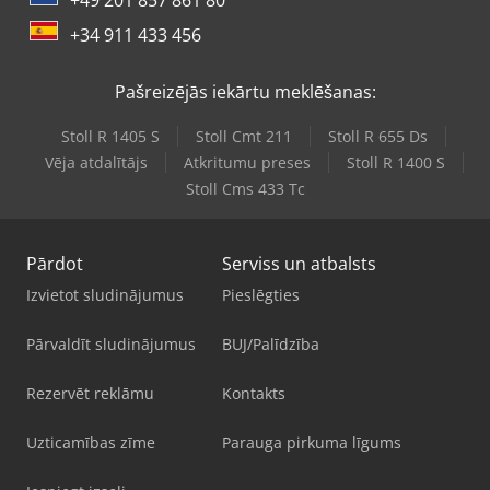
+34 911 433 456
Pašreizējās iekārtu meklēšanas:
Stoll R 1405 S
Stoll Cmt 211
Stoll R 655 Ds
Vēja atdalītājs
Atkritumu preses
Stoll R 1400 S
Stoll Cms 433 Tc
Pārdot
Serviss un atbalsts
Izvietot sludinājumus
Pieslēgties
Pārvaldīt sludinājumus
BUJ/Palīdzība
Rezervēt reklāmu
Kontakts
Uzticamības zīme
Parauga pirkuma līgums