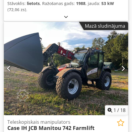
Stāvoklis:
lietots
, Ražošanas gads:
1988
, jauda:
53 kW
(72,06 zs)
,
Mazā sludinājuma
1
/
18
Teleskopiskais manipulators
Case IH JCB Manitou
742 Farmlift