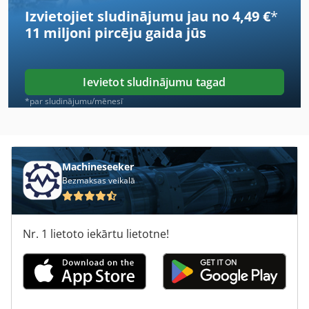
Izvietojiet sludinājumu jau no 4,49 €
*
Case Ih 5140
11 miljoni pircēju
gaida jūs
Case Ih 5400
Case Ih 633
Ievietot sludinājumu tagad
Case Ih 7140
*par sludinājumu/mēnesī
Case Ih 7250
Case Ih 744
Machineseeker
Bezmaksas veikalā
Case Ih 8230
Case Ih 844 S
Nr. 1 lietoto iekārtu lietotne!
Case Ih 8930
Case Ih 9230
Case Ih 9280