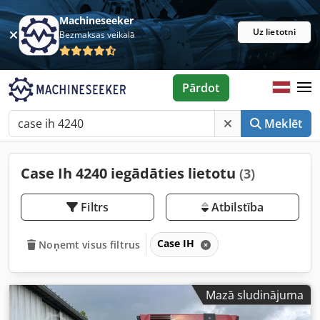
Machineseeker
Uz lietotni
Bezmaksas veikalā
Pārdot
Meklēt
Case Ih 4240 iegādāties lietotu
(3)
Filtrs
Atbilstība
Case IH
Noņemt visus filtrus
Mazā sludinājuma