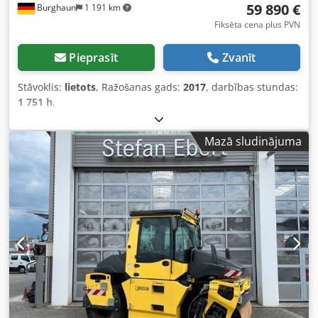
59 890 €
Burghaun
1 191 km
Fiksēta cena plus PVN
Pieprasīt
Zvanīt
Stāvoklis:
lietots
, Ražošanas gads:
2017
, darbības stundas:
1 751 h
,
Mazā sludinājuma