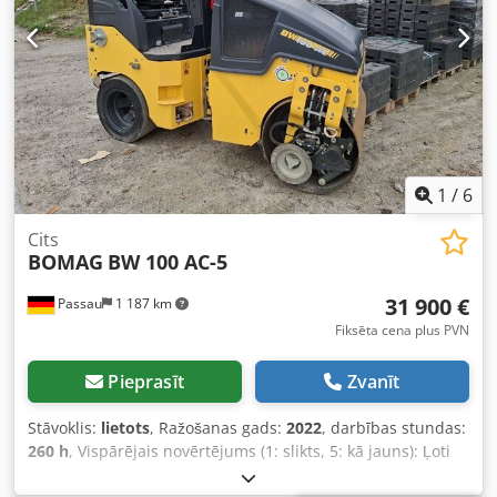
1
/
6
Cits
BOMAG
BW 100 AC-5
31 900 €
Passau
1 187 km
Fiksēta cena plus PVN
Pieprasīt
Zvanīt
Stāvoklis:
lietots
, Ražošanas gads:
2022
, darbības stundas:
260 h
, Vispārējais novērtējums (1: slikts, 5: kā jauns): Ļoti
labs. Dcodpszkzznefx Alyjk ---- Jauna UVV sertifikācija –