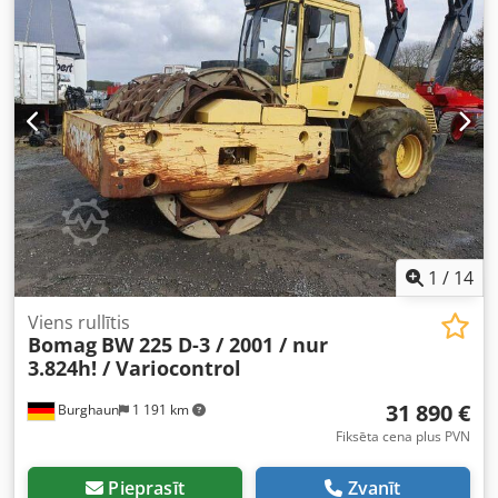
1
/
14
Viens rullītis
Bomag
BW 225 D-3 / 2001 / nur
3.824h! / Variocontrol
31 890 €
Burghaun
1 191 km
Fiksēta cena plus PVN
Pieprasīt
Zvanīt