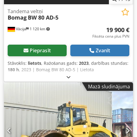
Tandema veltņi
Bomag
BW 80 AD-5
19 900 €
Vācija
1 120 km
Fiksēta cena plus PVN
Pieprasīt
Zvanīt
Stāvoklis:
lietots
, Ražošanas gads:
2023
, darbības stundas:
180 h
, 2023 | Bomag BW 80 AD-5 | Lietota
tandemvibrācijas veltņa | 180 motostundas 📍 Atrašanās
vieta: Vācija 🚛 Piegāde pieejama uz jūsu galamērķi –
Mazā sludinājuma
izmantojiet mūsu piegādes kalkulatoru, lai aprēķinātu
transporta izmaksas! 💰 Iegādājieties tūlīt par EUR 19900
vai iesniedziet savu cenu piedāvājumu. Samaksa piegādes
brīdī pieejama par saprātīgu maksu (atkarībā no
apstiprinājuma)* 👷‍♂️ Pārbaudīts no neatkarīga eksperta
Dcodpfxjydr Awj Alyjk 41 pārbaudes punkts apstiprināts ✅
0 nepilnību ℹ️ 0 problēmu ⚠️ 📌 Inspektora komentārs:
Mašīna izskatās gandrīz kā jauna ar ļoti mazām