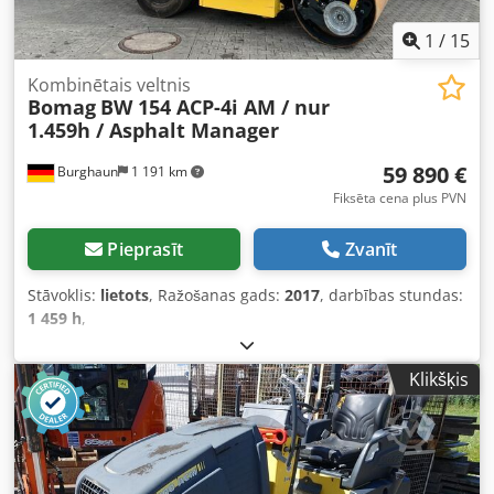
1
/
15
Kombinētais veltnis
Bomag
BW 154 ACP-4i AM / nur
1.459h / Asphalt Manager
59 890 €
Burghaun
1 191 km
Fiksēta cena plus PVN
Pieprasīt
Zvanīt
Stāvoklis:
lietots
, Ražošanas gads:
2017
, darbības stundas:
1 459 h
,
Klikšķis