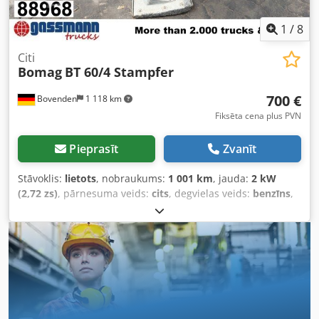
Pēc pieprasījuma mēs varam organizēt virtuālu iekārtas
apskati ar videozvanu.
1
/
8
Citi
Bomag
BT 60/4 Stampfer
700 €
Bovenden
1 118 km
Fiksēta cena plus PVN
Pieprasīt
Zvanīt
Stāvoklis:
lietots
, nobraukums:
1 001 km
, jauda:
2 kW
(2,72 zs)
, pārnesuma veids:
cits
, degvielas veids:
benzīns
,
krāsa:
melns
, tukšais svars:
62 kg
, pirmā reģistrācija:
01/2009
, Ražošanas gads:
2009
, vadītāja kabīne:
cits
,