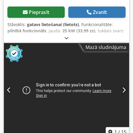
Pieprasīt
Zvanīt
Stāvoklis:
gatavs lietošanai (lietots)
, Funkcionalitāte:
pilnībā funkcionāls
, jauda:
25 kW (33,99 zs)
, tukšais svars:
2 800 kg
, Ražošanas gads:
2007
, darbības stundas:
2 950
h
, BOMAG BW120AD-4 Izl. gads: 2007 Saskaņā ar skaitītāju:
Mazā sludinājuma
2 950 m/h 25,2 KW Kubota 2 800 KG Cena: 9 900,-- bez PVN
BOMAG BW100AD-4 Izl. gads: 2005 Saskaņā ar skaitītāju: 6
594 m/h 25,2 KW Kubota 2 600 KG Cena: 8 800,-- bez PVN
Hamm HD 10 Izl. gads: 2006 Saskaņā ar skaitītāju: 4 356
m/h Dsdezc Iyvjpfx Alyeck 20,1 KW Deutz 2 450 KG Cena: 8
800,-- bez PVN Hamm HD 10 Izl. gads: 2006 Saskaņā ar
skaitītāju: 7 771 m/h 20,1 KW Deutz 2 450 KG Cena: 8 800,--
bez PVN Pieejama arī izdevīga piegāde!
1
/
15