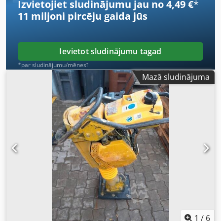
Izvietojiet sludinājumu jau no 4,49 €
*
11 miljoni pircēju
gaida jūs
Ievietot sludinājumu tagad
*par sludinājumu/mēnesī
Mazā sludinājuma
1
/
6