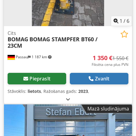
1
/
6
Cits
BOMAG
BOMAG STAMPFER BT60 /
23CM
1 350 €
Passau
1 187 km
1 550 €
Fiksēta cena plus PVN
Pieprasīt
Zvanīt
Stāvoklis:
lietots
, Ražošanas gads:
2023
,
Mazā sludinājuma