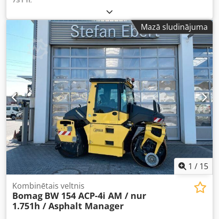
Mazā sludinājuma
1
/
15
Kombinētais veltnis
Bomag
BW 154 ACP-4i AM / nur
1.751h / Asphalt Manager