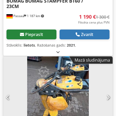
BOMAG
BOMAG STAMPFER BT60 /
23CM
1 190 €
Passau
1 187 km
1 300 €
Fiksēta cena plus PVN
Pieprasīt
Zvanīt
Stāvoklis:
lietots
, Ražošanas gads:
2021
,
Mazā sludinājuma