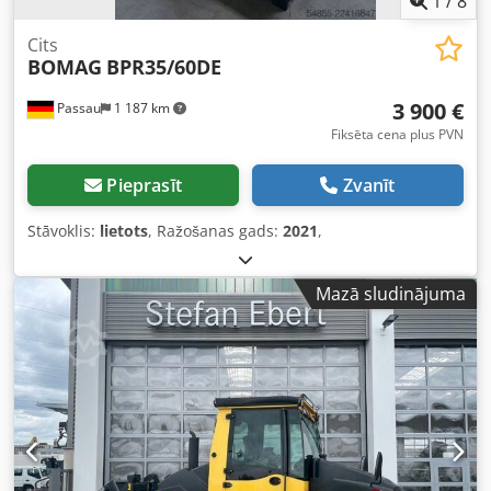
1
/
8
citas iekārtu iespējas? Mēs piedāvājam noderīgus rīkus un
resursus visiem iekārtu īpašniekiem un operatoriem – tos
Cits
BOMAG
BPR35/60DE
ir viegli atrast mūsu platformā.
3 900 €
Passau
1 187 km
Fiksēta cena plus PVN
Pieprasīt
Zvanīt
Stāvoklis:
lietots
, Ražošanas gads:
2021
,
Mazā sludinājuma