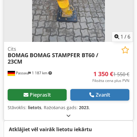
1
/
6
Cits
BOMAG
BOMAG STAMPFER BT60 /
23CM
1 350 €
Passau
1 187 km
1 550 €
Fiksēta cena plus PVN
Pieprasīt
Zvanīt
Stāvoklis:
lietots
, Ražošanas gads:
2023
,
Atklājiet vēl vairāk lietotu iekārtu