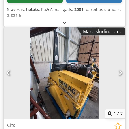
Stāvoklis:
lietots
, Ražošanas gads:
2001
, darbības stundas:
3 824 h
,
Mazā sludinājuma
1
/
7
Cits