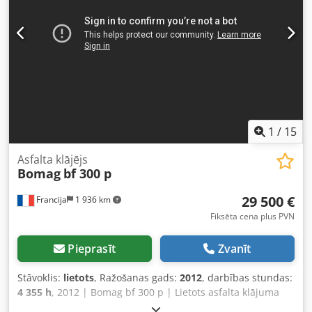
1
/
15
Asfalta klājējs
Bomag
bf 300 p
29 500 €
Francija
1 936 km
Fiksēta cena plus PVN
Pieprasīt
Zvanīt
Stāvoklis:
lietots
, Ražošanas gads:
2012
, darbības stundas:
4 355 h
, 2012 | Bomag bf 300 p | Lietots asfalta klājuma
ieklāšanas iekārta | 4355 darba stundas 📍 Atrašanās