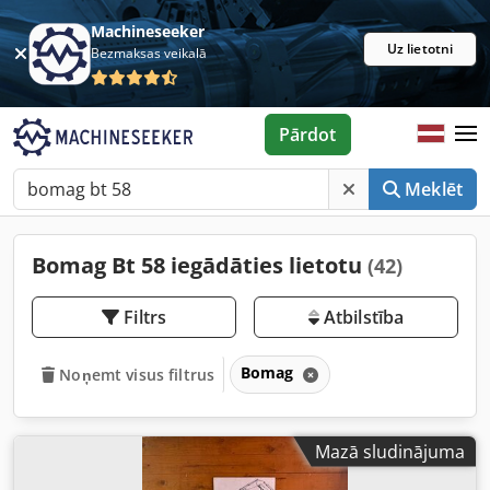
Machineseeker
Uz lietotni
Bezmaksas veikalā
Pārdot
Meklēt
Bomag Bt 58 iegādāties lietotu
(42)
Filtrs
Atbilstība
Bomag
Noņemt visus filtrus
Mazā sludinājuma