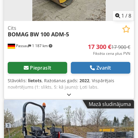
1
/
8
Cits
BOMAG
BW 100 ADM-5
17 300 €
Passau
1 187 km
17 900 €
Fiksēta cena plus PVN
Pieprasīt
Zvanīt
Stāvoklis:
lietots
, Ražošanas gads:
2022
, Vispārējais
novērtējums (1: slikts, 5: kā jauns): Ļoti labs.
Dcjdpfxezkzzho Alyjk ---- UVV – jauns!
Mazā sludinājuma