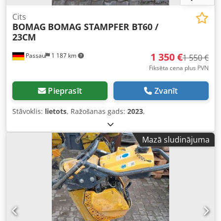
Cits
BOMAG
BOMAG STAMPFER BT60 /
23CM
1 350 €
Passau
1 187 km
1 550 €
Fiksēta cena plus PVN
Pieprasīt
Zvanīt
Stāvoklis:
lietots
, Ražošanas gads:
2023
,
Mazā sludinājuma