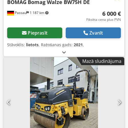
BOMAG
Bomag Walze BW75H DE
6 000 €
Passau
1 187 km
Fiksēta cena plus PVN
Pieprasīt
Zvanīt
Stāvoklis:
lietots
, Ražošanas gads:
2021
,
Mazā sludinājuma