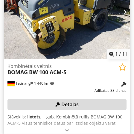
1
/
11
Kombinētais veltnis
BOMAG
BW 100 ACM-5
Tettnang
1 440 km
Atlikušas 33 dienas
Detaļas
Stāvoklis:
lietots
, 1 gab. Kombinētā rullis BOMAG BW 100
ACM-5 Visus tehniskos datus par izsoles objektu varat
atrast sadaļā “Dokumenti” PDF formātā, ko varat