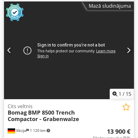
lejupielādēt! Dedpszqaycsfx Alyjck Krāsa: kā attēlā,
Mazā sludinājuma
atbilstoši attēliem un apskatei. Stāvoklis: lietots.
1
/
15
Cits veltnis
Bomag
BMP 8500 Trench
Compactor - Grabenwalze
13 900 €
Vācija
1 120 km
Fiksēta cena plus PVN