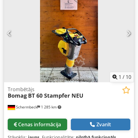
1
/
10
Trombētājs
Bomag
BT 60 Stampfer NEU
Schermbeck
1 285 km
Cenas informācija
Zvanīt
Stāvoklis:
jauns
, Funkcionalitāte:
pilnībā funkcionāls
,