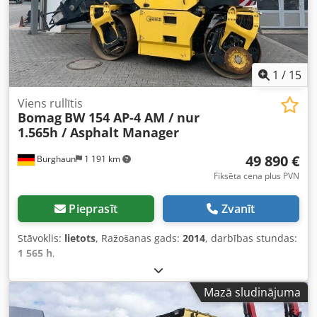
1
/
15
Viens rullītis
Bomag
BW 154 AP-4 AM / nur
1.565h / Asphalt Manager
49 890 €
Burghaun
1 191 km
Fiksēta cena plus PVN
Pieprasīt
Zvanīt
Stāvoklis:
lietots
, Ražošanas gads:
2014
, darbības stundas:
1 565 h
,
Mazā sludinājuma