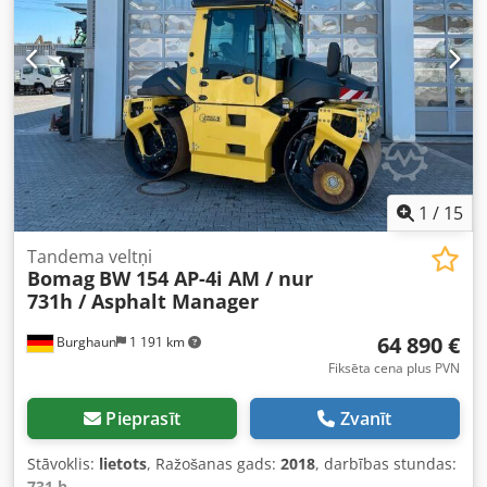
1
/
15
Tandema veltņi
Bomag
BW 154 AP-4i AM / nur
731h / Asphalt Manager
64 890 €
Burghaun
1 191 km
Fiksēta cena plus PVN
Pieprasīt
Zvanīt
Stāvoklis:
lietots
, Ražošanas gads:
2018
, darbības stundas:
731 h
,