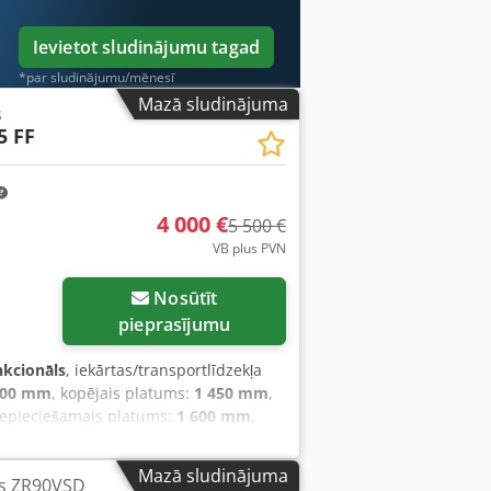
Ievietot sludinājumu tagad
*par sludinājumu/mēnesī
Mazā sludinājuma
s
5 FF
4 000 €
5 500 €
VB plus PVN
Nosūtīt
pieprasījumu
nkcionāls
, iekārtas/transportlīdzekļa
900 mm
, kopējais platums:
1 450 mm
,
nepieciešamais platums:
1 600 mm
,
ors ar frekvenču pārveidotāju ATLAS
anas līmenis, kā arī mūsu uzņēmuma
Mazā sludinājuma
rs ZR90VSD
tē veiksmīgu sadarbību ar Jums.