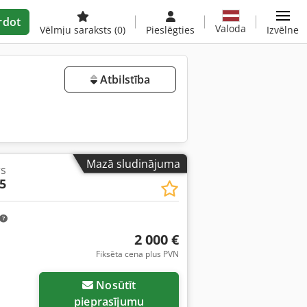
rdot
Valoda
Vēlmju saraksts
(0)
Pieslēgties
Izvēlne
Atbilstība
Mazā sludinājuma
s
5
2 000 €
Fiksēta cena plus PVN
Nosūtīt
pieprasījumu