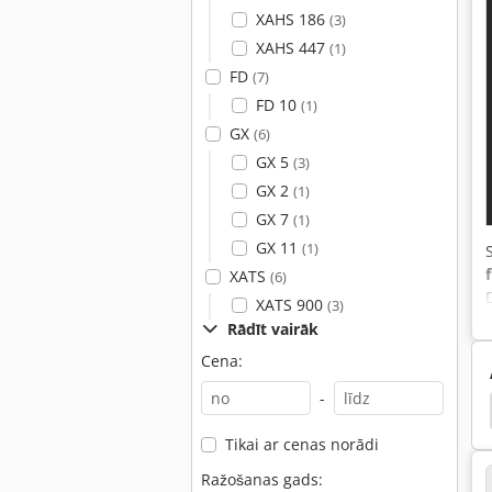
XAHS 186
(3)
XAHS 447
(1)
FD
(7)
FD 10
(1)
GX
(6)
GX 5
(3)
GX 2
(1)
GX 7
(1)
GX 11
(1)
XATS
(6)
XATS 900
(3)
Rādīt vairāk
Cena:
-
fta Virzuļu Kompresors
Virzulis
Compressore
Tikai ar cenas norādi
Ražošanas gads: