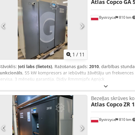
Atlas Copco
GA 5
Bystrzyca
810 km
1
/
11
Stāvoklis:
ļoti labs (lietots)
, Ražošanas gads:
2010
, darbības stunda
funkcionāls
, 55 kW kompresors ar iebūvētu žāvētāju un frekvences p
servisa. 3 mēnešu garantija. Djdjv Rmmmjpfx Agnjck
Bezeļļas skrūves k
Atlas Copco
ZR 1
Bystrzyca
810 km