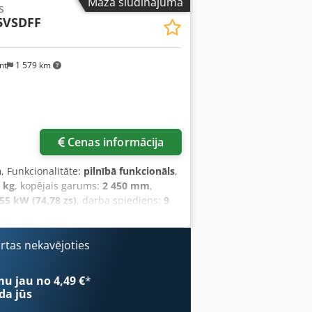
Mazā sludinājuma
s
5VSDFF
nt
1 579 km
Pieprasīt vairāk attēlu
Cenas informācija
h
, Funkcionalitāte:
pilnībā funkcionāls
,
 kg
, kopējais garums:
2 450 mm
,
55 kW (74,78 zs)
, darba spiediens:
9
jas plāksnīte, kompresors, saspiesta
rs ir ideāls risinājums tiem, kuri
imālo darba spiedienu 9 bāri šis
ārtas nekavējoties
jas patēriņu, pateicoties VSD (mainīga
mu jau no 4,49 €
*
da jūs