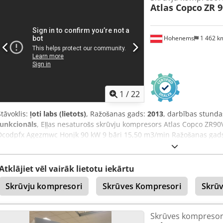
Atlas Copco
ZR 
Piedāvājam garantiju lietotiem kompresoriem un žāvētājiem! Dsdp
– kompresoru serviss 24 stundas diennaktī. Skrūvju kompresors ar
GA18VSD 18,5kW 3,35m3/min 13 bār Tehniski darba kārtībā, gatav
Hohenems
1 462 
1
/
22
Stāvoklis:
ļoti labs (lietots)
, Ražošanas gads:
2013
, darbības stunda
funkcionāls
, Eļļas nesaturošs skrūvju kompresors Atlas Copco ZR90
Dcodpfx Agezmwc Honjk 90 kW 9 bāri 15,50 m3/min Ražošanas gads:
Atklājiet vēl vairāk lietotu iekārtu
Skrūvju kompresori
Skrūves Kompresori
Skrū
Skrūves kompresor