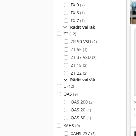
FX 9
(2)
FX 6
(1)
FX 7
(1)
Rādīt vairāk
ZT
(12)
ZR 90 VSD
(2)
ZT 55
(1)
ZT 37 VSD
(3)
ZT 18
(2)
ZT 22
(2)
Rādīt vairāk
C
(12)
QAS
(9)
QAS 200
(2)
QAS 20
(1)
QAS 30
(1)
XAHS
(9)
XAHS 237
(5)