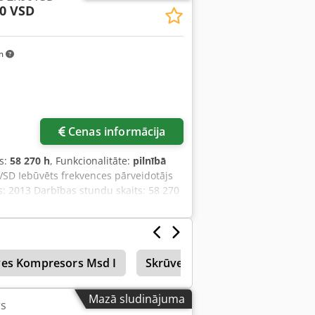
90 VSD
fx Aey Amh Hjgnsck Mūsu priekšrocība
 frekvenču pārveidotāju ATLAS COPCO
s darbam
km
Cenas informācija
s:
58 270 h
, Funkcionalitāte:
pilnībā
VSD Iebūvēts frekvences pārveidotājs
 2013 Darbības stundu skaits: 58 270
ves Kompresors Msd I
Skrūve Maksimuma
Svina
Mazā sludinājuma
s