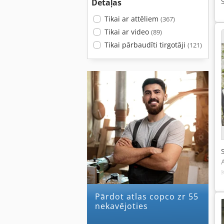
Detaļas
Tikai ar attēliem
(367)
Tikai ar video
(89)
Tikai pārbaudīti tirgotāji
(121)
Pārdot atlas copco zr 55
nekavējoties