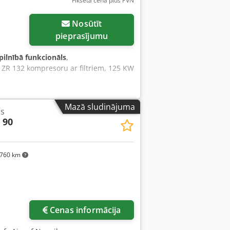
Fiksēta cena plus PVN
Nosūtīt
pieprasījumu
pilnībā funkcionāls
,
 ZR 132 kompresoru ar filtriem, 125 KW
Mazā sludinājuma
s
 90
760 km
Cenas informācija