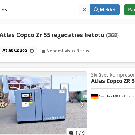
Meklēt
Pā
Atlas Copco Zr 55 iegādāties lietotu
(368)
Atlas Copco
Noņemt visus filtrus
Skrūves kompresor
Atlas Copco
ZR 5
Saerbeck
1 210 km
1
/
9