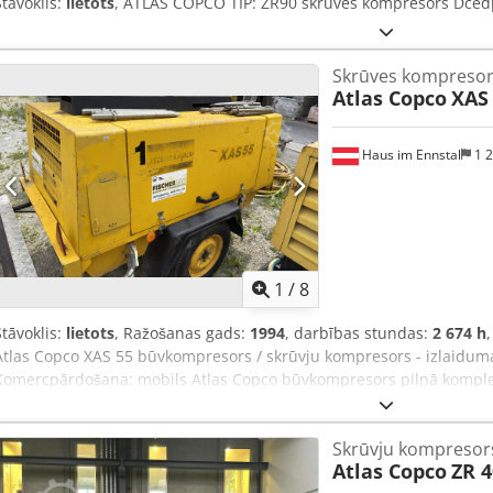
Stāvoklis:
lietots
, ATLAS COPCO TIP: ZR90 skrūves kompresors Dced
Skrūves kompresor
Atlas Copco
XAS
Haus im Ennstal
1 
1
/
8
Stāvoklis:
lietots
, Ražošanas gads:
1994
, darbības stundas:
2 674 h
Atlas Copco XAS 55 būvkompresors / skrūvju kompresors - izlaiduma
Komercpārdošana: mobils Atlas Copco būvkompresors pilnā komplek
izturīgs skrūvju kompresors no kvalitatīva ražotāja Atlas Copco, mod
Bau GmbH autoparkam, tā uzstādīta uz praktiskas vienass piekabes a
Skrūvju kompresors
tūlītējai lietošanai būvlaukumā. Tehniskie dati un iekārtas informāci
Atlas Copco
ZR 4
un instrumentiem): Ražotājs: Atlas Copco Modelis: XAS 55 Dcodpfx 