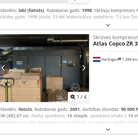
Stāvoklis:
labi (lietots)
, Ražošanas gads:
1998
, Skrūvju kompresors R
Izlaides gads: 1998 Jauda: 53 kW Maksimālais spiediens: 7,5 bar D
Skrūves kompresor
Atlas Copco
ZR 3
Harlingen
1 284 k
1
/
4
Stāvoklis:
lietots
, Ražošanas gads:
2001
, darbības stundas:
90 000 
kW (482,67 zs)
, darba spiediens:
10 stieple
, spiediens (maks.):
10 s
darbojošs bez eļļas kompresors, piemērots arī rezerves daļām (dzinēj
Djdpfxjxbdppo Agnsck