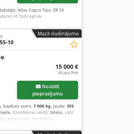
ažotājs: Atlas Copco Tips: ZR 55
codpovi Ht Dofx Agnok
Mazā sludinājuma
s
55-10
m
15 000 €
VB plus PVN
Nosūtīt
pieprasījumu
h
, kopējais svars:
7 000 kg
, jauda:
355
tieple
, dzesēšanas veids:
ūdens
, Labi
s, gaisa bloks, dzesētāji)