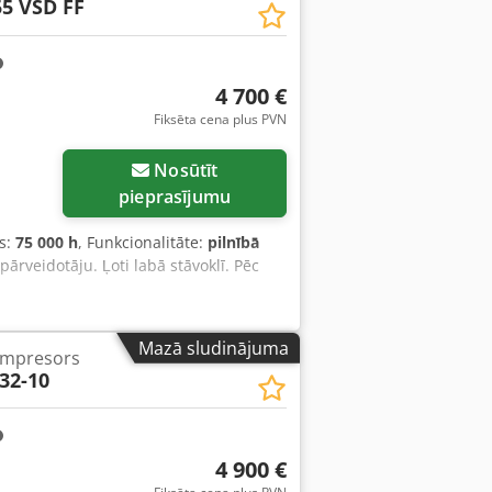
5 VSD FF
4 700 €
Fiksēta cena plus PVN
Nosūtīt
pieprasījumu
s:
75 000 h
, Funkcionalitāte:
pilnībā
ārveidotāju. Ļoti labā stāvoklī. Pēc
Mazā sludinājuma
ompresors
32-10
4 900 €