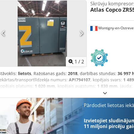
Skrūvju kompresor
Atlas Copco
ZR5
Montigny-en-Ostreve
1
/
2
Stāvoklis:
lietots
, Ražošanas gads:
2018
, darbības stundas:
36 997 
iekārtas/transportlīdzekļa numurs:
API794107
, kopējais svars:
1 489
kopējais platums:
1 020 mm
, kopējais augstums:
1 830 mm
, jauda:
stieple
, dzesēšanas veids:
gaiss
, Aprīkojums:
Pieejama identifikāci
gaisa sistēma
, Atlas Copco ZR55VSDFF eļļas piedziņas gaisa kompreso
meklē efektīvus un uzticamus saspiestā gaisa risinājumus. Ar maks
Pārdodiet lietotas iek
modelis nodrošina optimālu veiktspēju, vienlaikus samazinot enerģi
ātruma piedziņas) tehnoloģijai. Dcsdpfsxugwiex Agnek
Izvietojiet sludināju
11 miljoni pircēju
gai