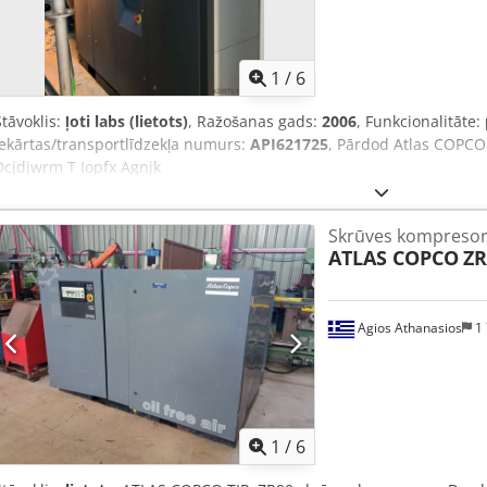
1
/
6
Stāvoklis:
ļoti labs (lietots)
, Ražošanas gads:
2006
, Funkcionalitāte:
iekārtas/transportlīdzekļa numurs:
API621725
, Pārdod Atlas COPCO
Dcjdjwrm T Iopfx Agnjk
Skrūves kompresor
ATLAS COPCO
ZR
Agios Athanasios
1 
1
/
6