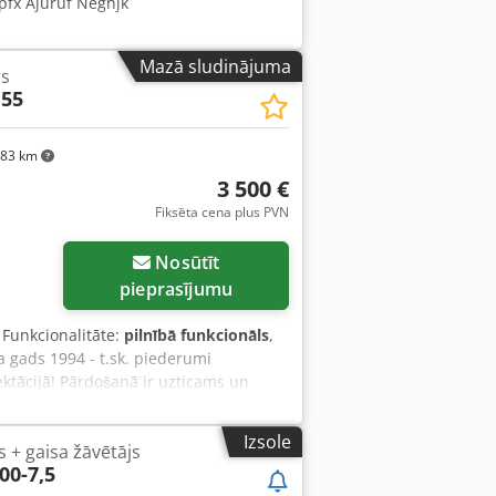
pfx Ajuruf Negnjk
Mazā sludinājuma
s
 55
283 km
3 500 €
Fiksēta cena plus PVN
Nosūtīt
pieprasījumu
, Funkcionalitāte:
pilnībā funkcionāls
,
 gads 1994 - t.sk. piederumi
tācijā! Pārdošanā ir uzticams un
elis XAS 55. Iekārta piederējusi Fischer
r vilkšanas stieni un ir gatava
Izsole
 + gaisa žāvētājs
ja (saskaņā ar identifikācijas plāksni
00-7,5
Ajzbu Rrjgnjk Izlaiduma gads: 1994