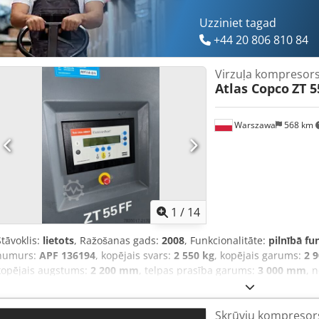
Uzziniet tagad
+44 20 806 810 84
Virzuļa kompresor
Atlas Copco
ZT 5
Warszawa
568 km
1
/
14
Stāvoklis:
lietots
, Ražošanas gads:
2008
, Funkcionalitāte:
pilnībā fu
numurs:
APF 136194
, kopējais svars:
2 550 kg
, kopējais garums:
2 
kopējais augstums:
2 200 mm
, telpas prasība garums:
3 000 mm
, 
dzinēju ražotājs:
ABB
, degvielas veids:
elektrisks
, Skrūvju kompres
COPCO ZT 55 VSD 18,5kW 3,35m3/min 13 bār Profesionāls apkalpoš
Skrūvju kompreso
piedāvātās augstas kvalitātes preces – tirgū "pārbaudītas" – garan