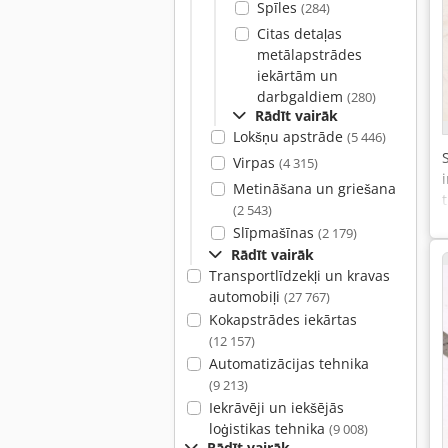
Spīles
(284)
Citas detaļas
metālapstrādes
iekārtām un
darbgaldiem
(280)
Rādīt vairāk
Lokšņu apstrāde
(5 446)
Virpas
(4 315)
Metināšana un griešana
(2 543)
Slīpmašīnas
(2 179)
Rādīt vairāk
Transportlīdzekļi un kravas
automobiļi
(27 767)
Kokapstrādes iekārtas
(12 157)
Automatizācijas tehnika
(9 213)
Iekrāvēji un iekšējās
loģistikas tehnika
(9 008)
Rādīt vairāk