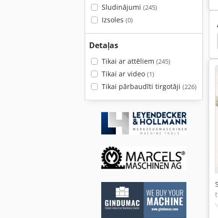
Sludinājumi
(245)
Izsoles
(0)
Tērauda Turētājs
Ātrā Hobler
Ātri Izpildīt
Detaļas
Tikai ar attēliem
(245)
Tikai ar video
(1)
Tikai pārbaudīti tirgotāji
(226)