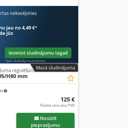
ārtas nekavējoties
mu jau no 4,49 €
*
da jūs
Ievietot sludinājumu tagad
*par sludinājumu/mēnesī
Mazā sludinājuma
ziļuma regulēšanu
/95/H80 mm
km
125 €
Fiksēta cena plus PVN
Nosūtīt
pieprasījumu