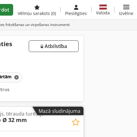
rdot
Valoda
Vēlmju saraksts
(0)
Pieslēgties
Izvēlne
tots frēzēšanas un virpošanas instrumenti
ties
Atbilstība
kārtām
ltrus
Mazā sludinājuma
s, tērauda turētājs
 Ø 32 mm