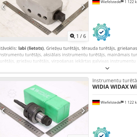
Wiefelstede
1 122 
1
/
6
Stāvoklis:
labi (lietots)
, Griežņu turētājs, tērauda turētājs, griešana
instrumentu turētājs, aksiālais instrumentu turētājs, maināmais turēt
turētājs, griežņu turētājs, virpošanas iekārtas galviņas instrumentu
turētājs, tērauda turētājs -Pielāgojums: Ø 32 mm, caurumu aplis Ø
pieejams -Izmēri: 295/140/H110 mm -Svars: 8,8 kg Csdpfjzq Afbox A
Instrumentu turētā
WIDIA WIDAX
Wi
Wiefelstede
1 122 