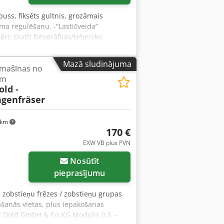
puss, fiksēts gultnis, grozāmais
ma regulēšanu. -“Lastičveida”
: skatīt fotogrāfijas/tehnisko
Mazā sludinājuma
zmašīnas no
em
old -
genfräser
 km
170 €
EXW VB plus PVN
Nosūtīt
pieprasījumu
ti zobstieņu frēzes / zobstieņu grupas
šanās vietas, plus iepakošanas
old Dold GmbH & Co.KG Modulis 0,5 –