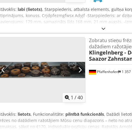
Stāvoklis:
labi (lietots)
, Starppiederis, atbalsta elements, gultņa kor
stiprinājums, konuss. Crjdpfezmgfwsx Adyjf -Starppiederis: ar dziļu
savienojums: 179 mm, samazināts līdz 168 mm, 21 mm augsts. -Izmēri
zīmējumu. -Izmēri: 275/95/H80 mm. -Svars: 3,9 kg.
Zobratu stieņu frē
dažādiem ražotāji
Klingelnberg - D
Saazor
Zahnstan
Pfaffenhofen
1 357
1
/
40
Stāvoklis:
lietots
, Funkcionalitāte:
pilnībā funkcionāls
, Dažādi lieto
frēzes no dažādiem ražotājiem Mūsu cenu diapazons – neto no atra
izmaksas, sākot no €170. Individuālo pozīciju cenas: Ražotājs Arn