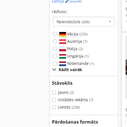
Latvija
(mainīt)
rādiuss:
Neierobežots
(245)
Vācija
(233)
Austrija
(7)
Polija
(2)
Ungārija
(1)
Nīderlande
(1)
Rādīt vairāk
Stāvoklis
Jauns
(2)
Izstādes iekārta
(7)
Lietots
(236)
Pārdošanas formāts