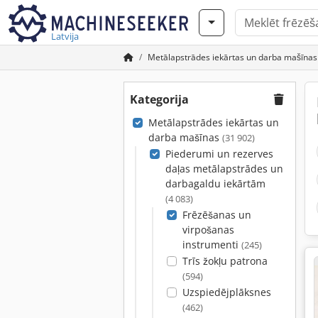
Latvija
Metālapstrādes iekārtas un darba mašīnas
Kategorija
Metālapstrādes iekārtas un
darba mašīnas
(31 902)
Piederumi un rezerves
daļas metālapstrādes un
darbagaldu iekārtām
(4 083)
Frēzēšanas un
virpošanas
instrumenti
(245)
Trīs žokļu patrona
(594)
Uzspiedējplāksnes
(462)