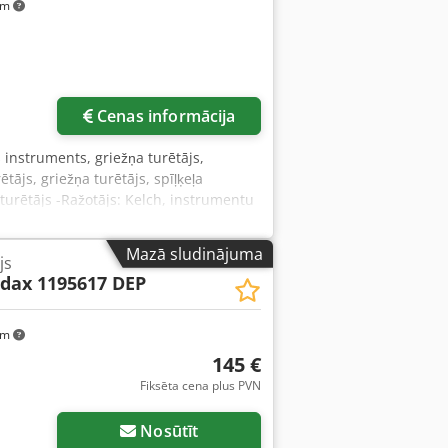
km
Cenas informācija
s instruments, griežņa turētājs,
ājs, griežņa turētājs, spīļķeļa
 turētājs -Ražotājs: Kelch, instrumentu
 102 x 18 mm -Daudzums: 1x turētājs ir
dysrf
Mazā sludinājuma
js
dax 1195617 DEP
km
145 €
Fiksēta cena plus PVN
Nosūtīt