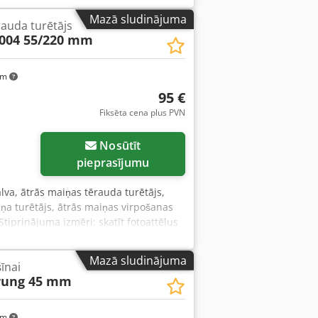
ars: 1,9 kg
 leņķis: 20° Urbuma diametrs [mm]: 40
Mazā sludinājuma
auda turētājs
 Ārējais diametrs [mm]: 148; 149; 150
004 55/220 mm
ārdošana tikai ES valstīs.
km
95 €
Fiksēta cena plus PVN
Nosūtīt
pieprasījumu
alva, ātrās maiņas tērauda turētājs,
ņa turētājs, ātrās maiņas virpošanas
Stiprinājuma izmēri: skatīt fotoattēlus
a garums: 220 mm - Izmēri:
Mazā sludinājuma
īnai
rung 45 mm
km