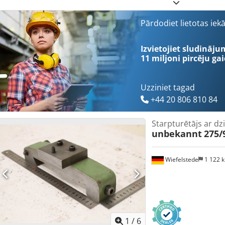
Izmēri: Ø 50 x 160 mm Crjdpfozp Hn Dsx Adyef -Svars: 0,9 kg
Pārdodiet lietotas iek
Izvietojiet sludināju
11 miljoni pircēju
gai
Uzziniet tagad
+44 20 806 810 84
Starpturētājs ar d
unbekannt
275
Wiefelstede
1 122 
1
/
6