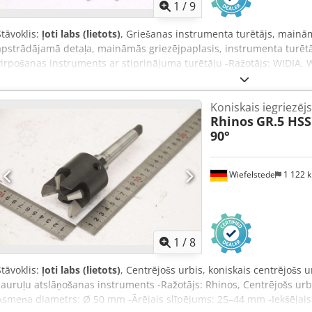
1
/
9
Stāvoklis:
ļoti labs (lietots)
, Griešanas instrumenta turētājs, mainām
apstrādājamā detaļa, maināmās griezējpaplasis, instrumenta turētā
virpošanas instruments ar stiprinājuma turētāju -Ražotājs: WIDIA, 
instruments ar stiprinājuma turētāju -Tips: Widax 1195617 DEP -Da
pieejami -Cena: par vienu gabalu -Kartona izmēri: 170/60/A60 mm -S
Koniskais iegriezē
Adyerf
Rhinos
GR.5 HSS
90°
Wiefelstede
1 122 
1
/
8
Stāvoklis:
ļoti labs (lietots)
, Centrējošs urbis, koniskais centrējošs 
cauruļu atslāņošanas instruments -Ražotājs: Rhinos, Centrējošs urb
Asmeņa diametrs: Ø 50 mm -Ārējais slīpējums: 25–44 mm -Iekšējai