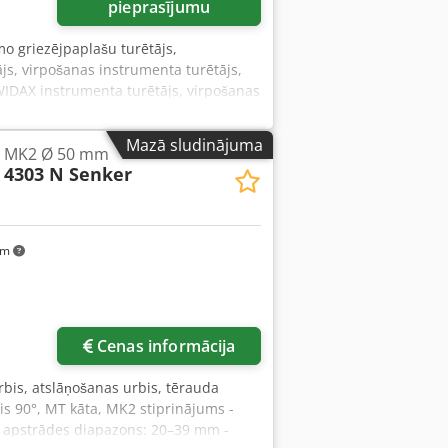
pieprasījumu
o griezējpaplašu turētājs,
js, virpošanas instrumenta turētājs,
WIDAX instrumenta turētājs, virpošanas
udzums: 3 instrumenta turētāji ir
vars: 1,1 kg/gab. Csdpjzp Hxiefx
Mazā sludinājuma
js MK2 Ø 50 mm
 4303 N Senker
km
Cenas informācija
urbis, atslāņošanas urbis, tērauda
is 90°, MT kāta, MK2 stiprinājums -
s apstrādes diapazons: 20–39 mm -