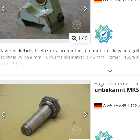
1
/
5
Stāvoklis:
lietots
, Pretuzturs, pretgultnis, gultņu bloks, kājveida gul
vadotne: 70 x 98 mm - Urbuma diametrs: Ø 45 mm - Izmēri: 155/90/
Svars: 6,3 kg
Pagriežams centra
unbekannt
MK5
Wiefelstede
1 122 