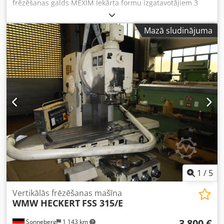
frēzēšanas galds MEXIM Iekārta formu izgatavotājiem 3
asu digitālais indikators WIZARD Dcodpfx Agog Np Ens Usk
Regulējama galviņa Galds: 660 x 360 mm Vārpstas
Mazā sludinājuma
apgriezieni: 20 – 1600 apgr./min
1
/
5
Vertikālās frēzēšanas mašīna
WMW HECKERT
FSS 315/E
3 800 €
Sonneberg
1 143 km