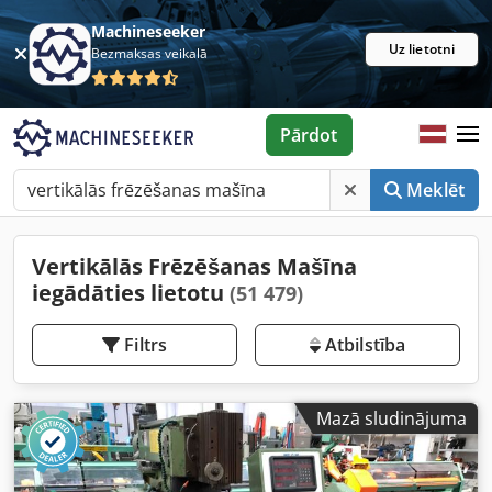
Machineseeker
Uz lietotni
Bezmaksas veikalā
Pārdot
Meklēt
Vertikālās Frēzēšanas Mašīna
iegādāties lietotu
(51 479)
Filtrs
Atbilstība
Mazā sludinājuma