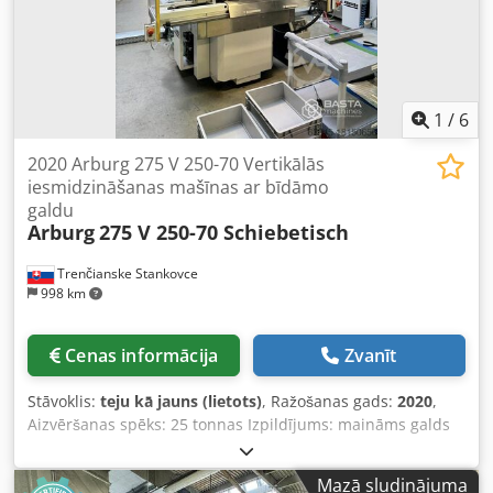
mm - Izmēri (garums/platums/augstums): 2600 (piegādei
2000) / 1600 / 1450 mm - Svars: 735 kg – Ļoti labā stāvoklī –
Lietota tapotājmašīna Cena bez PVN: 13 900 PLN Cena bez
PVN: 3 300 EUR pēc kursa 4,2 EUR (Cenas var mainīties
lielu svārstību gadījumā)
1
/
6
2020 Arburg 275 V 250-70 Vertikālās
iesmidzināšanas mašīnas ar bīdāmo
galdu
Arburg
275 V 250-70 Schiebetisch
Trenčianske Stankovce
998 km
Cenas informācija
Zvanīt
Stāvoklis:
teju kā jauns (lietots)
, Ražošanas gads:
2020
,
Aizvēršanas spēks: 25 tonnas Izpildījums: maināms galds
Atvēršanas spēks/gājiens min.–maks.: 100/225 mm Formas
augstums maināms min.–maks.: 122–222 mm Maināmā
Mazā sludinājuma