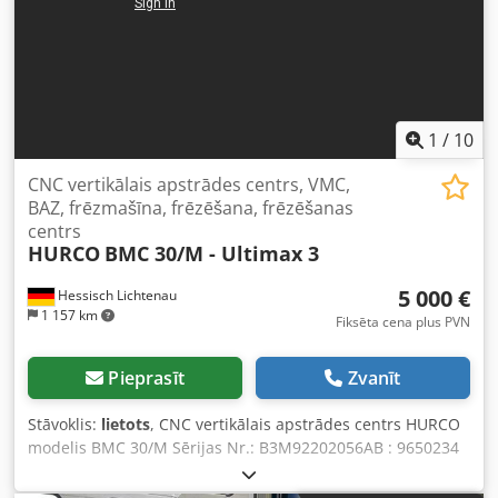
1
/
10
CNC vertikālais apstrādes centrs, VMC,
BAZ, frēzmašīna, frēzēšana, frēzēšanas
centrs
HURCO
BMC 30/M - Ultimax 3
5 000 €
Hessisch Lichtenau
1 157 km
Fiksēta cena plus PVN
Pieprasīt
Zvanīt
Stāvoklis:
lietots
, CNC vertikālais apstrādes centrs HURCO
modelis BMC 30/M Sērijas Nr.: B3M92202056AB : 9650234
Ražošanas gads: 1996 CNC kontūra vadība Ultimax 3
Pārvietošanās ass X: 760 mm, Y: 460 mm, Z: 610 mm Galda