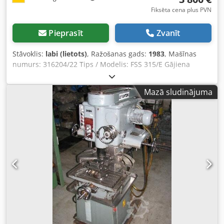
Fiksēta cena plus PVN
Pieprasīt
Zvanīt
Stāvoklis:
labi (lietots)
, Ražošanas gads:
1983
, Mašīnas
numurs: 316204/22 Tips / Modelis: FSS 315/E Gājiena
attālumi x-y-z: 850 – 280 – 355 mm Galds: 1.200 x 370 mm
Piestiprinājuma virsma: 1.060 x 260 mm Apgriezienu
Mazā sludinājuma
diapazons: 28 līdz 1.400 apgr./min Vārpstas stiprinājums:
SK 50 Vārpstas izvirzījums: 80 mm Barošana x un y asij: 16
līdz 800 mm/min Dcjdsfli Afopfx Ag Ujk Barošana z asij: 5
līdz 250 mm/min Pieslēgums: 8 kW Piederumi / aprīkojums:
pagriežama galva Stāvoklis: labs Svars: 4 t Izmēri: 2.000 x
2.000 x 2.400 mm