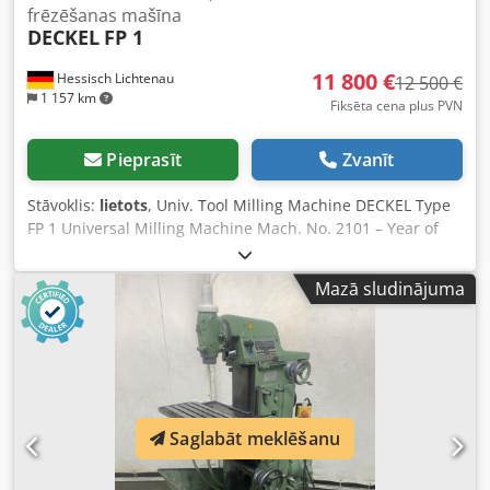
frēzēšanas mašīna
DECKEL
FP 1
11 800 €
Hessisch Lichtenau
12 500 €
1 157 km
Fiksēta cena plus PVN
Pieprasīt
Zvanīt
Stāvoklis:
lietots
, Univ. Tool Milling Machine DECKEL Type
FP 1 Universal Milling Machine Mach. No. 2101 – Year of
manufacture: 1979 Manual travels: X: 300 mm Y: 160 mm
Z: 330 mm Table size: 600 x 210 mm Spindle taper: SK 40 -
Mazā sludinājuma
S20x2 Spindle speed: 40–2000 rpm, 16 steps Feed rate X
and Y axis: 5 to 500 mm/min Dcedpsr U St Uefx Ag Uok
Rapid traverse: 1200 mm/min Motor power: 1.5 and 1.9
kW, pole-changeable Power supply: 380 Volt, 50 Hz -
Stepless feed on X and Z axes - Spindle speed via 2 motor
speeds and 8 gearbox steps - Quill stroke on vertical
milling head: 60 mm - Vertical milling head swivels and
Saglabāt meklēšanu
extends 100 mm horizontally - Fixed angle table 600 x 210
mm - Coolant system in machine base - Freestanding