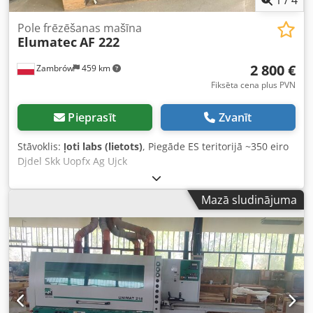
Pole frēzēšanas mašīna
Elumatec
AF 222
2 800 €
Zambrów
459 km
Fiksēta cena plus PVN
Pieprasīt
Zvanīt
Stāvoklis:
ļoti labs (lietots)
, Piegāde ES teritorijā ~350 eiro
Djdel Skk Uopfx Ag Ujck
Mazā sludinājuma