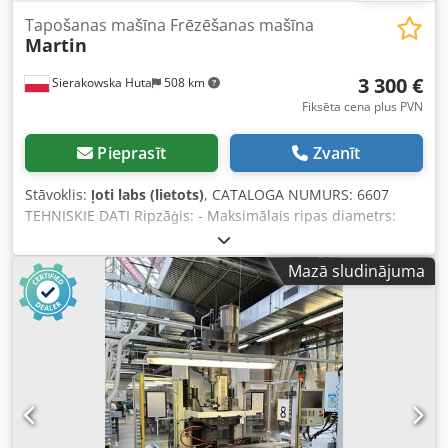
Tapošanas mašīna Frēzēšanas mašīna
Martin
3 300 €
Sierakowska Huta
508 km
Fiksēta cena plus PVN
Pieprasīt
Zvanīt
Stāvoklis:
ļoti labs (lietots)
, CATALOGA NUMURS: 6607
TEHNISKIE DATI Ripzāģis: - Maksimālais ripas diametrs:
350 mm - Vārpsta: 30 mm - Bloķējama vārpsta - Diska
regulēšana: priekšā/aizmugurē, augšā/apakšā - Diska
Mazā sludinājuma
aizsargs Dcodpfx Agjzc I Tpj Ujk - Motors: 1,1 kW -
Atsūkšanas caurules diametrs: 80 mm Frēzmašīna:
Frēzēšanas vārpsta: - Vārpstas diametrs: 40 mm - Vārpstas
darba augstums: 140 mm - Bloķējama vārpsta -
Maksimālais frēzes diametrs: 350 mm - 2 apgriezienu
ātrumi: 3000, 4500 apgr./min - Motors: 5,5 kW - Bremze -
Sānu ratiņi – manuāla pārvietošana - Ratiņu izmēri
(garums/platums): 1180x600 mm - Leņķa lineāls - 2
pneimatiskie fiksatori - Atsūkšanas caurules diametrs: 120