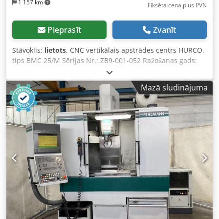
1 157 km
Fiksēta cena plus PVN
Pieprasīt
Zvanīt
Stāvoklis:
lietots
, CNC vertikālais apstrādes centrs HURCO,
tips BMC 25/M Sērijas Nr.: ZB9-001-052 Ražošanas gads:
apmēram 1995 Pārvietošanās ass X: 610 mm, Y: 410 mm, Z:
560 mm Galda izmērs (stiprināšanas virsma): 845 x 400
Mazā sludinājuma
mm Galda izmērs (ar ūdens kanālu): 1050 x 500 mm
Vārpstas savienojums: SK 40 Attālums no vārpstas gala līdz
galdam: 155 - 710 mm Maksimālā galda slodze: 500 kg
Izvirzījums: 420 mm Maksimālais vārpstas apgriezienu
skaits: 10 000 apgr./min Barošanas ātrums: 3 līdz 5 080
mm/min Ātrgaitas pārvietošanās: 10 m/min Vārpstas
piedziņa: apmēram 5,5 kW Tīkla pieslēgums: 400 V, 50 Hz -
CNC trases vadība Ultimax 3 ar diviem TFT monitoriem -
Elektroniskais rokas ritenis - Netiešā mērīšanas sistēma ar
enkoderiem uz lodveida skrūves - Instrumentu mainītājs ar
20 instrumentu vietām - Pilna aizsargkorpuss ar bīdāmām
durvīm - Pagriežams vadības panelis Dedpfx Agow Nklhe
Uock - Vārpstas piedziņas Yaskawa (Japāna) -