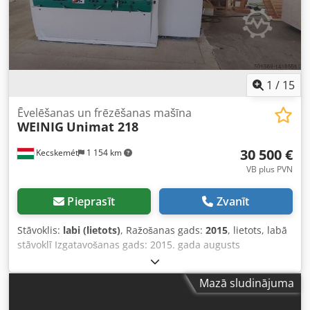
1
/
15
Ēvelēšanas un frēzēšanas mašīna
WEINIG
Unimat 218
30 500 €
Kecskemét
1 154 km
VB plus PVN
Pieprasīt
Zvanīt
Stāvoklis:
labi (lietots)
, Ražošanas gads:
2015
, lietots, labā
stāvoklī Izgatavošanas gads: 2015. gada augusts
(ekspluatācijā no 2016. gada beigām) Tehniskais apraksts
Darba platums (ar instrumenta lidojuma apli 125 mm): 20 -
Mazā sludinājuma
230 mm Darba augstums (ar instrumenta lidojuma apli 125
mm): 8 - 120 mm Seši standarta augšējie padeves svārsti