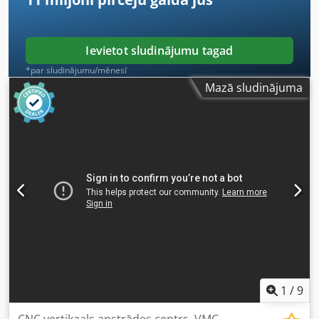
Ievietot sludinājumu tagad
*par sludinājumu/mēnesī
Mazā sludinājuma
1
/
9