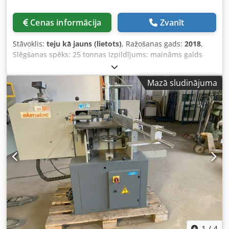
Cenas informācija
Zvanīt
Stāvoklis:
teju kā jauns (lietots)
, Ražošanas gads:
2018
,
Slēgšanas spēks: 25 tonnas Izpildījums: maināms galds
Atvēršanas spēks/gājiens min.–maks.: 100/225 mm Formas
augstums maināms min.–maks.: 122–222 mm Maināmā
Mazā sludinājuma
galda gājiens: 500 mm Maksimālā masa uz maināmā
galda: 120 kg Izgrūšanas spēks/gājiens maks.: 16/40
kN/mm Gliemežvada diametrs: 22 mm Lietderīgais
gliemežvada garums L/D: 20 Gliemežvada maksimālais
gājiens: 90 mm Gājiena tilpums: 34 cm3 Šāviena masa: 31
g Iesmidzināšanas spiediens: 2.000 bar Darba stundas:
15.571 h Dodpfx Ageyfg D Se Ueck
1
/
4