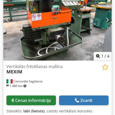
1
/
4
Vertikālās frēzēšanas mašīna
MEXIM
Concordia Sagittaria
1 480 km
Cenas informācija
Zvanīt
Stāvoklis:
labi (lietots)
, Lietots vertikālais konsoles