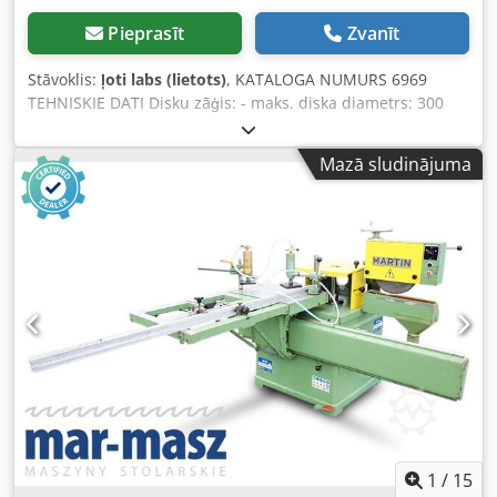
Pieprasīt
Zvanīt
Stāvoklis:
ļoti labs (lietots)
, KATALOGA NUMURS 6969
TEHNISKIE DATI Disku zāģis: - maks. diska diametrs: 300
mm - vārpsta: 30 mm - maks. griešanas augstums: 60 mm -
zāģa disks regulējams uz priekšu/atpakaļ - motors: 2,4 kW
Mazā sludinājuma
Frēzmašīna: - vārpsta tapošanai: 40 mm diametrs - darba
augstums: 190 mm - bloķējama vārpsta - maks. frēzes
diametrs: 360 mm - motors: 7,5 kW - 2 ātrumu režīmi
Dedszc Iv Dopfx Ag Ujck - materiāla spiedējs - sānu ratiņi
regulējami augšā/lejā, uz priekšu/atpakaļ - leņķa lineāls -
izvelkams balsts no galda - manuāla galda pārvietošana -
nosūces pieslēguma diametrs: 80 mm, 160 mm - izmēri
(garums/platums/augstums): 1910x1960x1800 mm - svars:
830 kg – Izgatavots Polijā – DTR dokumentācija – Augšējais
vadības panelis – Lietota čopmašīna, ļoti labā stāvoklī Neto
cena: 13 900 PLN Neto cena: 3 300 EUR Neto cena
aprēķināta pēc kursa 4,2 PLN/EUR (Cenas var mainīties
būtisku kursa svārstību gadījumā)
1
/
15