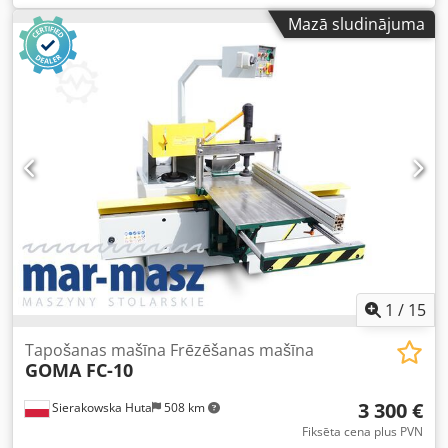
Ujk - Vārpsta ar fiksāciju - Diska regulācija
Mazā sludinājuma
priekšā/aizmugurē, augšā/apakšā, leņķī - Diska aizsargs -
Motors: 1,1 kW - Nosūces savienojuma diametrs: 80 mm
Frēzmašīna: - Spundēšanas vārpsta: - Vārpstas diametrs:
40 mm - Vārpstas darba augstums: 150 mm - Vārpsta ar
fiksāciju - Maksimālais frēzes diametrs: 350 mm - 2
griešanās ātrumi: 3000, 4500 apgr./min - Motors: aptuveni
5,5 kW - Bremze - Sānu ratiņi – manuāla nobīde - Ratiņu
izmēri (garums/platums): 1180x600 mm - Leņķa lineāls -
Pneimatisks piespiedējmehānisms - Nosūces savienojuma
diametrs: 125 mm - Izmēri (garums/platums/augstums):
1750/2600 (sūtīšanai 1200)/1400 mm - Svars: 715 kg
PRIEKŠROCĪBAS – Ražots Vācijā – Ļoti labā stāvoklī – Lietota
tapošanas iekārta Neto cena: 13900 PLN Neto cena: 3300
EUR atbilstoši kursam 4,2 EUR (Cenas var mainīties
1
/
15
augstāku svārstību gadījumā)
Tapošanas mašīna Frēzēšanas mašīna
GOMA FC-10
3 300 €
Sierakowska Huta
508 km
Fiksēta cena plus PVN