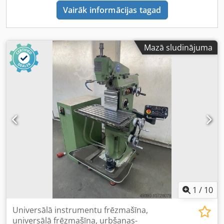
DIN 69871 Atsperes skrūve: DIN 69872 jeb ISO 7388/2 tipa
Vairāk informācijas tagad
B Saskarne: Seriālā RS232C, LAN (RJ45) Tīkla pieslēgums:
400 V, 50 Hz, 15 kVA Saspiestā gaisa pieslēgums: 6 bar -
CNC vadība Siemens Sinumerik 810D ar ShopMill
V05.03.22, NCU 03.03.34-CCU1E, MMC103 - 3 assu vadība
Mazā sludinājuma
(X, Y un Z) - Pagāžams rotācijas galds manuāls, C ass =
galda rotācija 360°, B ass = pagāzuma diapazons +105°/
-15° - Tiešās ceļa mērīšanas sistēmas visām 5 asīm -
Elektroniskais rokas rats - Vārpstas piedziņa caur
servomotoru ar zobratu jostu un 2 pārnesumu pakāpēm -
Pilna aizsardzības kabīne ar bīdāmām durvīm - Pagriežams
vadības panelis - Dzesēšanas šķidruma sprauslas
vertikālgalvā - Skrepiņu vanna ar dzesēšanas šķidruma
tvertni un dzesēšanas/smērvielas sūkni - Apgaismojums
darba zonā - Pieejama dokumentācija Nepieciešamā
platība (GxPxA): 2000 x 2000 x 2100 mm Svars: 1750 kg laba
tehniskā kondīcija
1
/
10
Universālā instrumentu frēzmašīna,
universālā frēzmašīna, urbšanas-