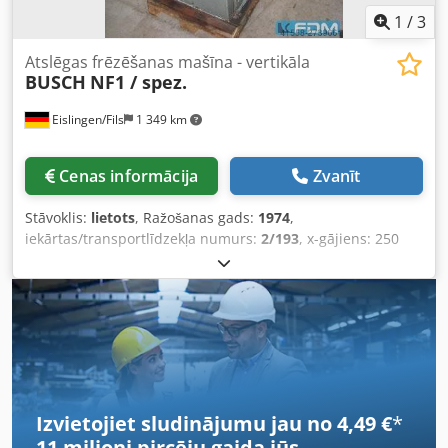
1
/
3
Atslēgas frēzēšanas mašīna - vertikāla
BUSCH
NF1 / spez.
Eislingen/Fils
1 349 km
Cenas informācija
Zvanīt
Stāvoklis:
lietots
, Ražošanas gads:
1974
,
iekārtas/transportlīdzekļa numurs:
2/193
, x-gājiens: 250
mm Vārpstas ātrums: 450 - 1930 apgr./min Aizņemtā
platība apmēram: 1,40 x 1,40 x 2,10 m Dcsdpfx Aecxxrqsg
Uok
Izvietojiet sludinājumu jau no 4,49 €
*
11 miljoni pircēju
gaida jūs