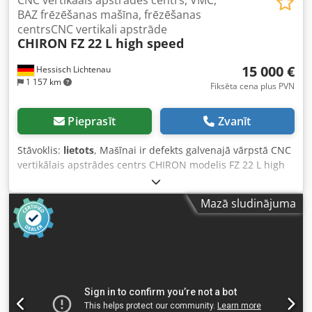
CNC vertikaals apstrādes centrs, VMC,
BAZ frēzēšanas mašīna, frēzēšanas
centrsCNC vertikali apstrāde
CHIRON
FZ 22 L high speed
15 000 €
Hessisch Lichtenau
1 157 km
Fiksēta cena plus PVN
Pieprasīt
Zvanīt
Stāvoklis:
lietots
, Mašīnai ir defekts galvenajā vārpstā CNC
vertikālais apstrādes centrs CHIRON modelis FZ 22 L high
speed Ražošanas centrs ar CNC vadību FANUC Series 21-M
Rūpnīcas Nr. 179-98 Ražošanas gads 1999 Pārvietošanās
Mazā sludinājuma
diapazons X: 2000 mm, Y: 520 mm, Z: 630 mm Galda
izmērs 2700 x 570 mm Galda slodze 525 kg (uz metru)
Instrumentu sistēma SK 40 (DIN 69871) Urbšanas jauda 35
mm Vītnes griešanas jauda M27 Instrumenta diametrs 75
mm Diametrs ar brīviem blakus esošiem vietām 105 mm
Instrumenta maiņas ātrums, instruments-instruments 2,0
sek. Instrumenta maiņas ātrums no čipiem līdz čipiem 4,8
sek. Spindeles deguna attālums līdz galdam 190 līdz 820