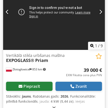
Aprīkojums:
kabīne
, Četrušķautņu ēvelmašīna Weinig
Unimat 23, lamellu apstrādes iekārta Dcedpfxox Hkp Ns Ag
Ujk 9 vārpstas, iegremdēta gultne Apstrādes platums: 230
mm, Apstrādes augstums: 170 mm, Vārpstas diametrs: 40
mm, Barošanas dzinējs: 5,5 kW / 6–36 m/min, Vārpstu
izvietojums: 1 – apakšā (5,5 kW) 2 – pa labi (5,5 kW) 3 – pa
kreisi (5,5 kW) 4 – pa labi (5,5 kW) 5 – augšā (11 kW) 6 –
apakšā (5,5 kW) 7 – augšā (7,5 kW) 8 – apakšā (37 kW) 9 –
universālā (11 kW) 5 piedziņas veltņi galdā
1
/
9
Vertikālā stikla urbšanas mašīna
EXPOGLASS®
Priam
39 000 €
Złotogłowice
853 km
EXW Fiksēta cena plus PVN
Pieprasīt
Zvanīt
Stāvoklis:
jauns
, Ražošanas gads:
2026
, Funkcionalitāte:
pilnībā funkcionāls
, jauda:
4 kW (5,44 zs)
, ieejas
spriegums:
400 V
, ieejas strāva:
16 A
, ieejas frekvence:
50