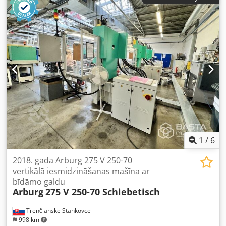
galda gājiens: 500 mm Maksimālais svars uz maināmā
galda: 120 kg Izgrūdēja spēks/gājiens maks.: 16/40 kN/mm
Gliemežvada diametrs: 22 mm Lietderīgais gliemežvada
garuma un diametra attiecība L/D: 20 Maksimālais
gliemežvada gājiens: 90 mm Gājuma tilpums: 34 cm³
Šāviena svars: 31 g Iesmidzināšanas spiediens: 2000 bar
Darba stundas: 7397 h Dsdjvl Skaspfx Ag Uock
1
/
6
2018. gada Arburg 275 V 250-70
vertikālā iesmidzināšanas mašīna ar
bīdāmo galdu
Arburg
275 V 250-70 Schiebetisch
Trenčianske Stankovce
998 km