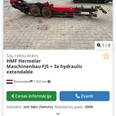
1
/
8
Siju celtņu krāns
HMF Hermeler
Maschinenbau
FJ5 + 3x hydraulic
extendable
Roosendaal
1 432 km
Cenas informācija
Zvanīt
Stāvoklis:
ļoti labs (lietots)
, Ražošanas gads:
2009
,