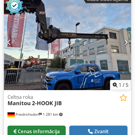
1
/
5
Celtņa roka
Manitou
2-HOOK JIB
Friedrichsdorf
1 281 km
Cenas informācija
Zvanīt