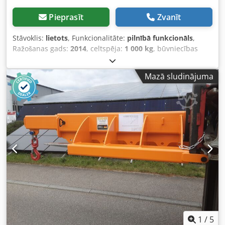
Pieprasīt
Zvanīt
Stāvoklis:
lietots
, Funkcionalitāte:
pilnībā funkcionāls
,
Ražošanas gads:
2014
, celtspēja:
1 000 kg
, būvniecības
augstums:
650 mm
, tukšais svars:
61 kg
, kopējais garums:
2 400 mm
, konstrukcijas platums:
600 mm
, Celtņa strēle
Mazā sludinājuma
Stāvoklis: Gatava darbam un pilnībā funkcionāla Dodpfeu
Dy Alsx Aa Dokr Tehniskais stāvoklis: ļoti labs Apraksts:
Garums: 1600 - 2540 mm, stiprinājums uz dakšām: 220 x
80 mm
1
/
5