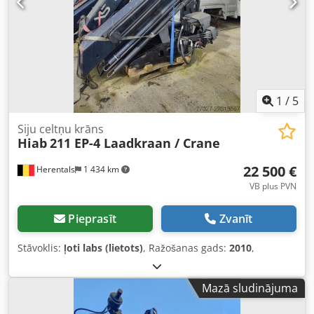
1
/
5
Siju celtņu krāns
Hiab
211 EP-4 Laadkraan / Crane
22 500 €
Herentals
1 434 km
VB plus PVN
Pieprasīt
Zvanīt
Stāvoklis:
ļoti labs (lietots)
, Ražošanas gads:
2010
,
Mazā sludinājuma