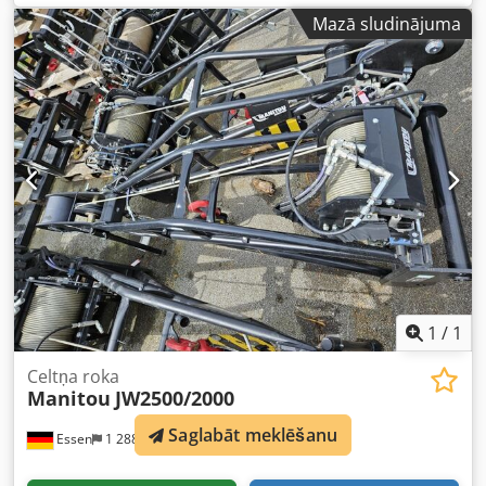
Mazā sludinājuma
1
/
1
Celtņa roka
Manitou
JW2500/2000
Saglabāt meklēšanu
Essen
1 288 km