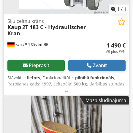
1
/
1
Siju celtņu krāns
Kaup
2T 183 C - Hydraulischer
Kran
1 490 €
Kahla
1 086 km
VB plus PVN
Pieprasīt
Zvanīt
Stāvoklis:
lietots
, Funkcionalitāte:
pilnībā funkcionāls
,
Ražošanas gads:
1997
, celtspēja:
500 kg
, darbības stundas:
1 h
, Celtņa roka Tehniskais stāvoklis: labs Dksdpfx Aajymt A
Rs Der
Mazā sludinājuma