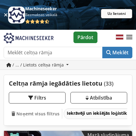
Machineseeker
Uz lietotni
Bezmaksas veikalā
Pārdot
Meklēt
/ ... / Lietots celtņa rāmja
Celtņa rāmja iegādāties lietotu
(33)
Filtrs
Atbilstība
Iekrāvēji un iekšējās loģistikas 
Noņemt visus filtrus
Mazā sludinājuma