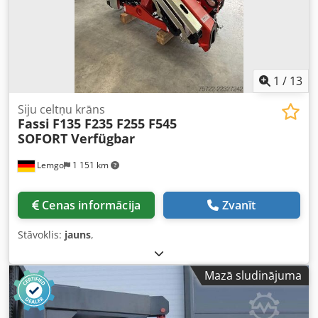
1
/
13
Siju celtņu krāns
Fassi
F135 F235 F255 F545
SOFORT Verfügbar
Lemgo
1 151 km
Cenas informācija
Zvanīt
Stāvoklis:
jauns
,
Mazā sludinājuma