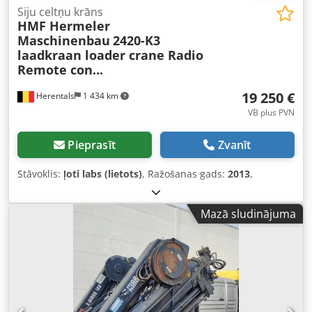
Siju celtņu krāns
HMF Hermeler
Maschinenbau
2420-K3
laadkraan loader crane Radio
Remote con...
19 250 €
Herentals
1 434 km
VB plus PVN
Pieprasīt
Zvanīt
Stāvoklis:
ļoti labs (lietots)
, Ražošanas gads:
2013
,
Mazā sludinājuma