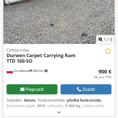
1
/
3
Celtņa roka
Durwen
Carpet Carrying Ram
TTD 160-SO
900 €
Strzałkowo
666 km
VB plus PVN
Pieprasīt
Zvanīt
Stāvoklis:
lietots
, Funkcionalitāte:
pilnībā funkcionāls
,
Ražošanas gads:
2019
, celtspēja:
5 000 kg
, Celtņa strēle
ISO klase: ISO klase 4 = 5 000 - 10 000 kg Stāvoklis:
Darbspējīgs un pilnībā funkcionāls Tehniskais stāvoklis: