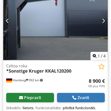
1
/
4
Celtņa roka
*Sonstige
Kruger KKAL120200
8 900 €
Hamburg
992 km
VB plus PVN
Pieprasīt
Zvanīt
Stāvoklis:
lietots
, Funkcionalitāte:
pilnībā funkcionāls
,