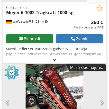
Celtņa roka
Meyer
6-1002 Tragkraft 1000 kg
360 €
Wiefelstede
1 122 km
Fiksēta cena plus PVN
Pieprasīt
Zvanīt
Stāvoklis:
lietots
, Ražošanas gads:
1976
, Iekrāvēja
papildierīce, celtņa rāmis, kravas rāmis Dkjdpettimqsfx Aa
Dor -Ražotājs: Meyer, celtņa rāmis/kravas rāmis iekrāvējam
-Celšanas jauda: 1000 kg -Piestiprināšana: iekrāvēja
Mazā sludinājuma
dakšas, izmēri skatīt fotogrāfijās -Izmēri: 1800/840/H980
mm -Pašmasa: 83 kg