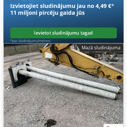
Izvietojiet sludinājumu jau no 4,49 €
*
11 miljoni pircēju
gaida jūs
Ievietot sludinājumu tagad
*par sludinājumu/mēnesī
Mazā sludinājuma