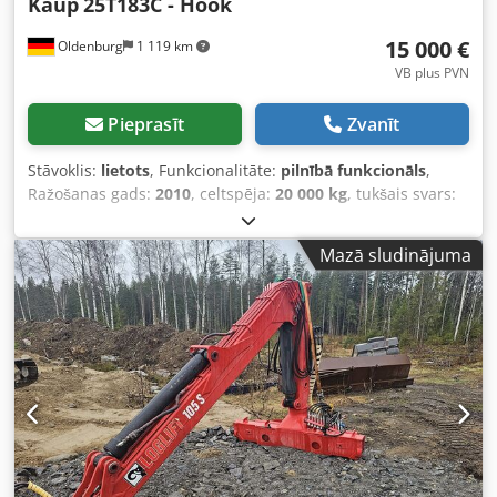
Kaup
25T183C - Hook
15 000 €
Oldenburg
1 119 km
VB plus PVN
Pieprasīt
Zvanīt
Stāvoklis:
lietots
, Funkcionalitāte:
pilnībā funkcionāls
,
Ražošanas gads:
2010
, celtspēja:
20 000 kg
, tukšais svars:
2 310 kg
, Kravas pacēlāja svira Kravas masas smaguma
centrs: 2300 Tehniskais stāvoklis: ļoti labs Apraksts: Āķa
Mazā sludinājuma
tipa stiprinājums. Tas ir tikai āķis, nevis visa iekārta.
Dsdpfxszmzutj Aa Djkr