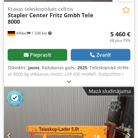
Kravas teleskopiskais celtnis
Stapler Center Fritz Gmbh
Tele
8000
5 460 €
Alfdorf
1 336 km
VB plus PVN
Pieprasīt
Zvanīt
Stāvoklis:
jauns
, Ražošanas gads:
2025
, Teleskopiskā strēle
ar 8000 kg vilkšanas slodzi, LSP 600 modelī. Dodpshbm I
Tofx Aa Dskr Regulējama, izmantojot caurumu sloksni un
teleskopisko cauruli. Slodzes diagramma ir pieejama uz
Mazā sludinājuma
krāna. Piemērota stiprināšanai uz iekrāvēja dakšām, ar
maksimālajiem izmēriem līdz 185 x 80 mm. Krāsojums RAL
2002.