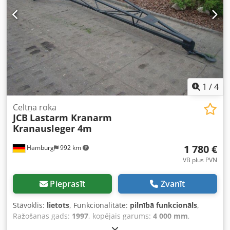
labprāt arī iegādājamies jūsu lietoto tehniku tieši, pat ja
jūs pie mums nepērkat jaunu transportlīdzekli. Mūsu
īpašnieks, Mr. Peter Sawitzki, ar prieku jūs detalizēti
konsultēs par šo tehniku. Dkodpfx Aou Dzcmja Djr P.S.:
Mūsu iekrāvēju augstākās klases meistardarbnīca
specializējas iekrāvēju remontā, apkopē, kapitālremontā
un individuālā būvē no 8 t svara klases. Ja vēlaties, mēs
varam izlikt arī jūsu tehniku komisijas pārdošanai pie
1
/
4
mums.
Celtņa roka
JCB
Lastarm Kranarm
Kranausleger 4m
1 780 €
Hamburg
992 km
VB plus PVN
Pieprasīt
Zvanīt
Stāvoklis:
lietots
, Funkcionalitāte:
pilnībā funkcionāls
,
Ražošanas gads:
1997
, kopējais garums:
4 000 mm
,
celtspēja:
400 kg
, tukšais svars:
95 kg
, Celtņa strēle