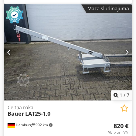
Stāvoklis: gatavs darbam un pilnībā funkcionāls Tehniskais
Mazā sludinājuma
stāvoklis: ļoti labs Apraksts: JCB 500 sērija; modelis:
545/4/600; garums: 4000 mm Dodjwika Tspfx Aa Dokr
1
/
7
Celtņa roka
Bauer
LAT25-1,0
820 €
Hamburg
992 km
VB plus PVN