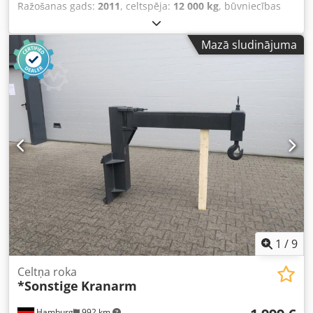
Ražošanas gads:
2011
, celtspēja:
12 000 kg
, būvniecības
augstums:
2 650 mm
, tukšais svars:
2 000 kg
, kopējais
garums:
3 100 mm
, konstrukcijas platums:
1 750 mm
,
Mazā sludinājuma
Celtņa strēle ISO klase: Terminal West Dkodeu Dzv Tepfx
Aa Dsr Stāvoklis: Gatavs darbam un pilnībā funkcionējošs
Tehniskais stāvoklis: ļoti labs
1
/
9
Celtņa roka
*Sonstige
Kranarm
Hamburg
992 km