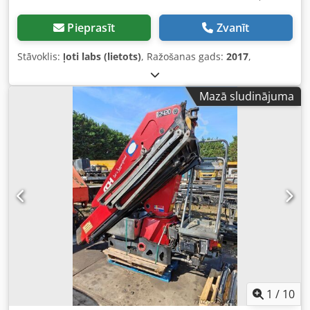
Pieprasīt
Zvanīt
Stāvoklis:
ļoti labs (lietots)
, Ražošanas gads:
2017
,
Mazā sludinājuma
1
/
10