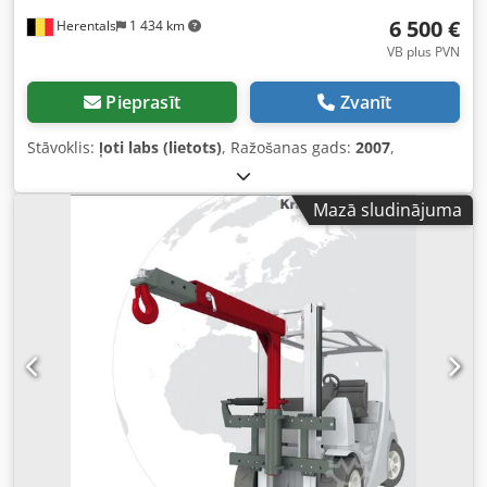
6 500 €
Herentals
1 434 km
VB plus PVN
Pieprasīt
Zvanīt
Stāvoklis:
ļoti labs (lietots)
, Ražošanas gads:
2007
,
Mazā sludinājuma