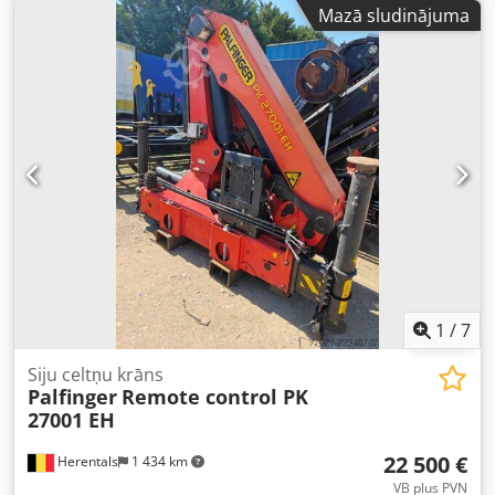
celtnis 5000 kg pie smaguma centra 600 mm Teleskopiskā
Mazā sludinājuma
garuma pie āķa 3600 mm ar 950 kg lietderīgo kravnesību
Kravnesību atbilstoši smaguma centram skatīt slodzes
diagrammu Djdpfx Asiuh I Aea Dokr Viena grozāmā āķa ar
5000 kg lietderīgo kravnesību un šākli Viena grozāmā āķa
ar 3000 kg un šākli Augstuma regulēšana pa soļiem
Elektrogalvanizēti drošības tapu ar trosi Iebraukšanas
kabatas dakšu zariem līdz 180 x 80 mm Drošības ķēde, kas
novērš celtnis noslīdēšanu
1
/
7
Siju celtņu krāns
Palfinger
Remote control PK
27001 EH
22 500 €
Herentals
1 434 km
VB plus PVN