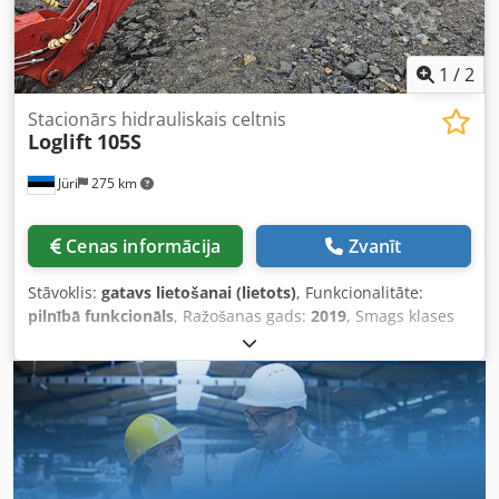
1
/
2
Stacionārs hidrauliskais celtnis
Loglift
105S
Jüri
275 km
Cenas informācija
Zvanīt
Stāvoklis:
gatavs lietošanai (lietots)
, Funkcionalitāte:
pilnībā funkcionāls
, Ražošanas gads:
2019
, Smags klases
koka laukuma hidrauliskais celtnis baļķu koriģēšanai
kokzāģētavas padevē, ieskaitot baļķu satvērējus Dksdpfx
Aaeu Nzbyj Djr