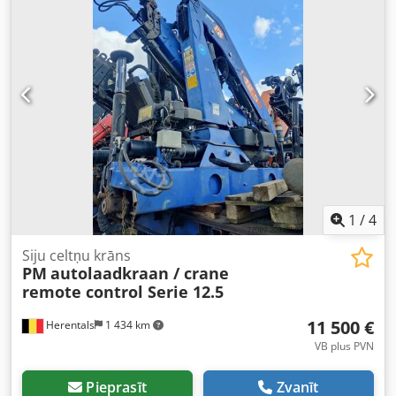
1
/
4
Siju celtņu krāns
PM
autolaadkraan / crane
remote control Serie 12.5
11 500 €
Herentals
1 434 km
VB plus PVN
Pieprasīt
Zvanīt