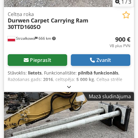
1
/
3
Celtņa roka
Durwen
Carpet Carrying Ram
30TTD160SO
900 €
Strzałkowo
666 km
VB plus PVN
Pieprasīt
Zvanīt
Stāvoklis:
lietots
, Funkcionalitāte:
pilnībā funkcionāls
,
Ražošanas gads:
2016
, celtspēja:
5 000 kg
, Celtņa strēle
ISO klase: ISO klase 3 = 2 500–4 999 kg Stāvoklis: Gatavs
darbam un pilnībā funkcionējošs Dodpfew Egnrjx Aa Dokr
Mazā sludinājuma
Tehniskais stāvoklis: labs Apraksts: Gads 2016 ISO 4A (61
cm) Celtspēja 5 000 kg Garums 4 000 mm ID OS1608