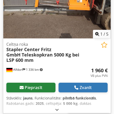
1
/
5
Celtņa roka
Stapler Center Fritz
GmbH
Teleskopkran 5000 Kg bei
LSP 600 mm
1 960 €
Alfdorf
1 336 km
VB plus PVN
Pieprasīt
Zvanīt
Stāvoklis:
jauns
, Funkcionalitāte:
pilnībā funkcionāls
,
Ražošanas gads:
2025
, celtspēja:
5 000 kg
, dakšas
biezums:
80 mm
, dakšu platums:
180 mm
, Teleskopiskais