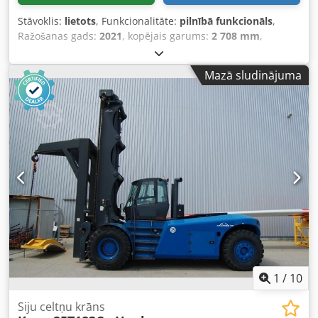
Stāvoklis:
lietots
, Funkcionalitāte:
pilnībā funkcionāls
,
Ražošanas gads:
2021
, kopējais garums:
2 708 mm
,
celtspēja:
6 000 kg
, tukšais svars:
282 kg
, būvniecības
augstums:
800 mm
, konstrukcijas platums:
830 mm
,
Mazā sludinājuma
Celtņa rāmis Stāvoklis: Gatavs ekspluatācijai un pilnībā
funkcionējošs Tehniskais stāvoklis: normāls Apraksts:
Izturīgs risinājums piekārtu kravu pārvietošanai. Izlicējs
aprīkots ar 2 āķiem, lai apmierinātu dažādas būvlaukuma
prasības. Piemērots plašam pielietojumam dažādos
pagalma pārkraušanas darbos. Dodpfx Asw A Tmija Dokr
1
/
10
Siju celtņu krāns