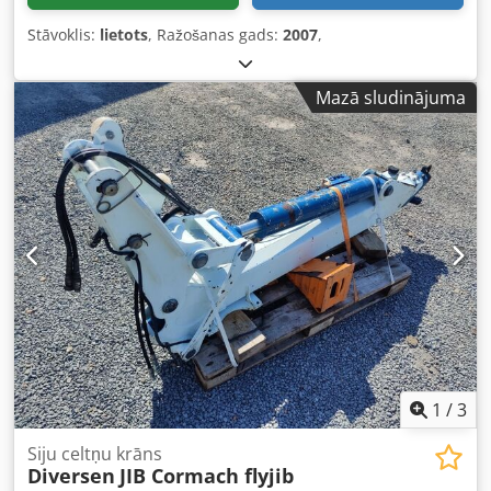
Stāvoklis:
lietots
, Ražošanas gads:
2007
,
Mazā sludinājuma
1
/
3
Siju celtņu krāns
Diversen
JIB Cormach flyjib