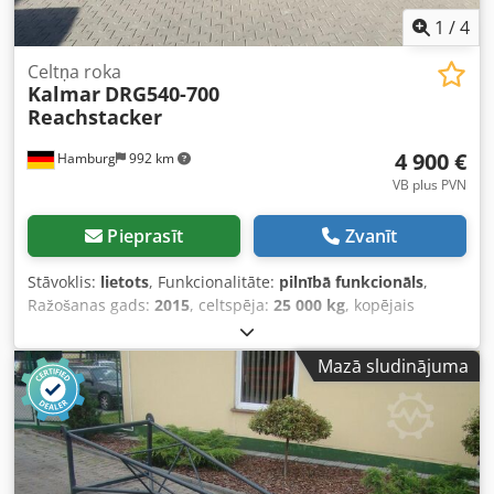
1
/
4
Celtņa roka
Kalmar
DRG540-700
Reachstacker
4 900 €
Hamburg
992 km
VB plus PVN
Pieprasīt
Zvanīt
Stāvoklis:
lietots
, Funkcionalitāte:
pilnībā funkcionāls
,
Ražošanas gads:
2015
, celtspēja:
25 000 kg
, kopējais
garums:
860 mm
, konstrukcijas platums:
810 mm
, Celtņa
strēle Stāvoklis: Lietošanai gatavs un pilnībā funkcionāls
Mazā sludinājuma
Tehniskais stāvoklis: ļoti labs Apraksts: Papildus šim
Kalmar modelim mūsu noliktavā Hamburgā un Gdaņskā ir
aptuveni 200 smagsvara iekrāvēji, kompaktiekrāvēji,
dakšveida iekrāvēji un sānu iekrāvēji. Apmeklējiet mūsu
mājaslapu - sago-online. Nomaksa un finansējums par
izdevīgiem noteikumiem mums vienmēr ir iespējams. Mēs