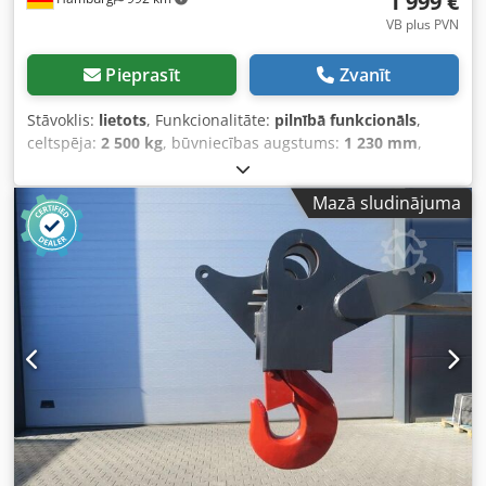
1 999 €
VB plus PVN
Pieprasīt
Zvanīt
Stāvoklis:
lietots
, Funkcionalitāte:
pilnībā funkcionāls
,
celtspēja:
2 500 kg
, būvniecības augstums:
1 230 mm
,
tukšais svars:
350 kg
, kopējais garums:
1 500 mm
, Celtņa
roka ISO klase: ISO klase 3 = 2 500 - 4 999 kg Stāvoklis:
Mazā sludinājuma
Darbspējīgs un pilnībā funkcionējošs Tehniskais stāvoklis:
labs Apraksts: Garums: 1600 mm, pagriežams +/- 90°
Dkedpfxsu Dzwdj Aa Djr Dakšu turētājs ISO klase: 2 / 3