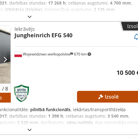
021
, darbības stundas:
17 268 h
, celšanas augstums:
4 700 mm
,
ds:
trīskāršs (triplex)
, būvniecības augstums:
2 125 mm
,
a minimālā cena – garantēta pārdošana par visaugstāko cenu!
tums: 4700 mm Kopējais augstums: 2125 mm Brīvais pacelšanas
Izso
Iekrāvējs
Masta tips: Trīskāršs masts ar brīvo pacelšanas funkciju
Jungheinrich
EFG S40
iegums: 48 V Akumulatora ietilpība: 500 Ah Darbības stundas:
s Akumulators Lādētājs Ārējā atsauce: SL12191SP
Województwo wielkopolskie
670 km
10 500 
1
/
8
Izsolē
s
unkcionalitāte:
pilnībā funkcionāls
, iekārtas/transportlīdzekļa
017
, darbības stundas:
1 398 h
, celšanas augstums:
3 540 mm
,
ugstums:
2 520 mm
, Aprīkojums:
sānu nobīde
, Nav minimālās cena
o cenu! TEHNISKIE DATI Pacelšanas augstums: 3540 mm Būves
tips: divkāršais masts ar pilnīgu pacelšanas funkciju Akumulator