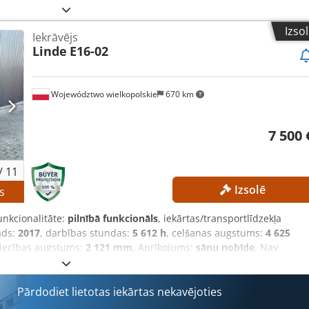
lšanas augstums: 2800 mm Konstrukcijas augstums: 1950 mm
ts Akumulatora tips: litija jonu akumulators Darba stundu skaits:
Izso
Iekrāvējs
anas augstums Lādētājs Dcodpozrlw Ajfx Alcsk Ārējā atsauce:
Linde
E16-02
Województwo wielkopolskie
670 km
7 500 
/
11
Izsolē
s
unkcionalitāte:
pilnībā funkcionāls
, iekārtas/transportlīdzekļa
ads:
2017
, darbības stundas:
5 612 h
, celšanas augstums:
4 625
niecības augstums:
2 121 mm
, Aprīkojums:
sānu nobīde
, Nav
ārdošana par visaugstāko piedāvāto cenu! TEHNISKIE PARAMETRI
is augstums: 2121 mm Brīvais pacelšanas augstums: 1500 mm
I Masta tips: trīskāršs masts ar brīvo pacelšanas augstumu
Pārdodiet lietotas iekārtas nekavējoties
ra ietilpība: 585 Ah Riepas: jaunas Darba stundas: 5612 h