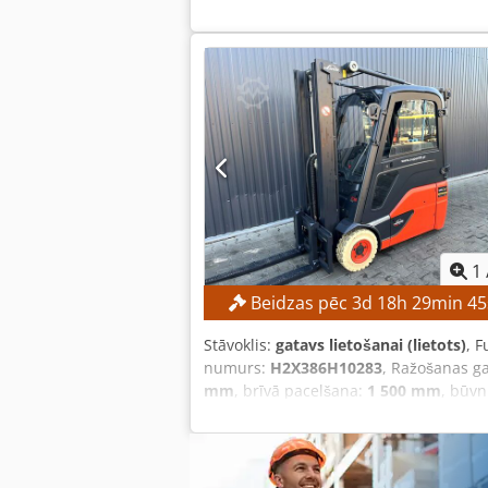
piedāvāto cenu! TEHNISKIE DATI Pace
IERĪCES DATI Masta tips: standarta mas
560 st. APRĪKOJUMS Sākotnējais pacelš
SL1145SP
1
Beidzas pēc
3
d
18
h
29
min
44
Stāvoklis:
gatavs lietošanai (lietots)
, F
numurs:
H2X386H10283
, Ražošanas g
mm
, brīvā pacelšana:
1 500 mm
, būv
noteikta minimālā cena — garantēta p
Pacelšanas augstums: 4625 mm Kopēja
Dodpozrlwijfx Alcsck IERĪCES PARAMETR
Akumulatora spriegums: 48 V Akumulato