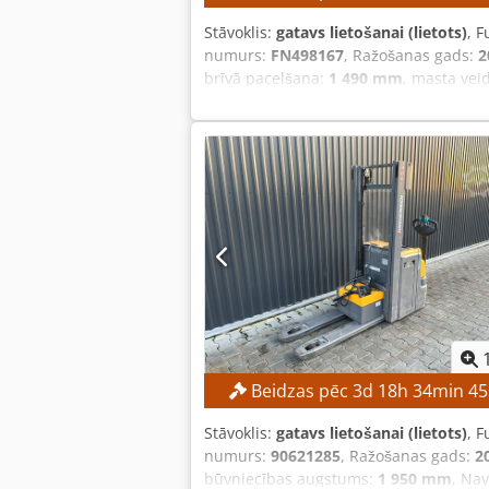
Stāvoklis:
gatavs lietošanai (lietots)
, F
numurs:
FN498167
, Ražošanas gads:
2
brīvā pacelšana:
1 490 mm
, masta vei
noteiktas minimālās cenas — garantēt
TEHNISKIE DATI Brīvais pacelšanas a
augstums: 2132 mm IERĪCES DATI Masta
ietilpība: 625 Ah Akumulatora izgatavoš
dakšu nesēja Darba stundas: 15 254 h
augstumu 3./4. hidrauliskais vārsts, k
Beidzas pēc
3
d
18
h
34
min
44
Stāvoklis:
gatavs lietošanai (lietots)
, F
numurs:
90621285
, Ražošanas gads:
2
būvniecības augstums:
1 950 mm
, Na