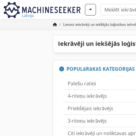
Latvija
Lietots iekrāvēji un iekšējās loģistikas tehn
Iekrāvēji un iekšējās loģi
POPULāRāKāS KATEGORIJAS
Palešu ratiņi
4-riteņu iekrāvējs
Priekšējais iekrāvējs
3-riteņu iekrāvējs
Citi iekrāvēji un noliktavas ap