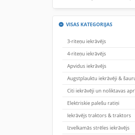
VISAS KATEGORIJAS
3-riteņu iekrāvējs
4-riteņu iekrāvējs
Apvidus iekrāvējs
Augstplauktu iekrāvēji & šauru
Citi iekrāvēji un noliktavas ap
Elektriskie palešu ratiņi
Iekrāvējs traktors & traktors
Izvelkamās strēles iekrāvējs