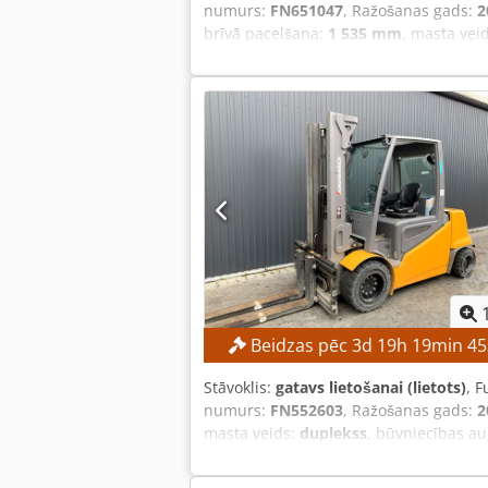
numurs:
FN651047
, Ražošanas gads:
2
brīvā pacelšana:
1 535 mm
, masta vei
Aprīkojums:
sānu nobīde
, Nav noteikt
TEHNISKIE PARAMETRI Pacelšanas augs
augstums: 1535 mm IERĪCES PARAMETRI 
Dsdpfxjzrlv Ee Alceck Akumulatora spr
17 268 h APRĪKOJUMS Sānu pārvietotāj
Beidzas pēc
3
d
19
h
19
min
44
Stāvoklis:
gatavs lietošanai (lietots)
, F
numurs:
FN552603
, Ražošanas gads:
2
masta veids:
duplekss
, būvniecības a
– garantēta pārdošana par visaugstāk
augstums: 2520 mm IERĪCES DATI Masta 