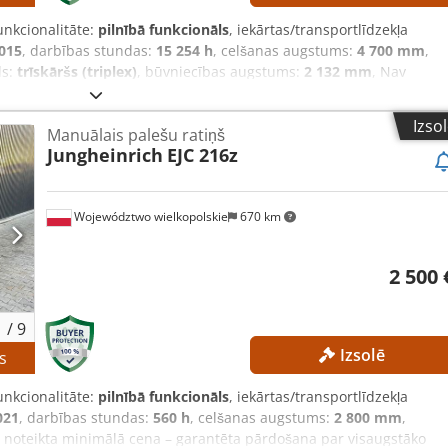
unkcionalitāte:
pilnībā funkcionāls
, iekārtas/transportlīdzekļa
015
, darbības stundas:
15 254 h
, celšanas augstums:
4 700 mm
,
ds:
trīskāršs (triplex)
, būvniecības augstums:
2 132 mm
, Nav
a pārdošana par visaugstāko piedāvāto cenu! Dedpfx Aezrlxgelceck
ugstums: 1490 mm Pacelšanas augstums: 4700 mm Kopējais
Izso
Manuālais palešu ratiņš
 tips: Trīskāršs masts Akumulatora spriegums: 48 V Akumulatora
Jungheinrich
EJC 216z
anas gads: 2015 Hidrauliskie vārsti: 3./4. vārsts, kas atrodas uz
 APRĪKOJUMS Trīskāršs pacelšanas masts ar brīvo pacelšanas
as atrodas uz dakšu nesēja Lādētājs Ārējā atsauce: SL9789SP
Województwo wielkopolskie
670 km
2 500 
1
/
9
Izsolē
s
unkcionalitāte:
pilnībā funkcionāls
, iekārtas/transportlīdzekļa
021
, darbības stundas:
560 h
, celšanas augstums:
2 800 mm
,
v noteikta minimālā cena – garantēta pārdošana par visaugstāko