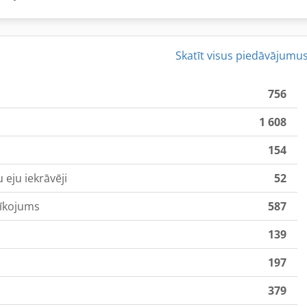
Skatīt visus piedāvājumu
756
1 608
154
 eju iekrāvēji
52
rīkojums
587
139
197
379