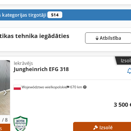
s kategorijas tirgotāji
514
stikas tehnika iegādāties
Atbilstība
Izso
Iekrāvējs
Jungheinrich
EFG 318
Województwo wielkopolskie
670 km
3 500 
1
/
8
Izsolē
s