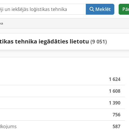
Meklēt
Pā
ika
stikas tehnika iegādāties lietotu
(9 051)
1 624
1 608
1 390
756
rīkojums
587