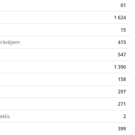
61
1 624
15
krāvējiem
415
547
1 390
158
297
271
eklis
2
399