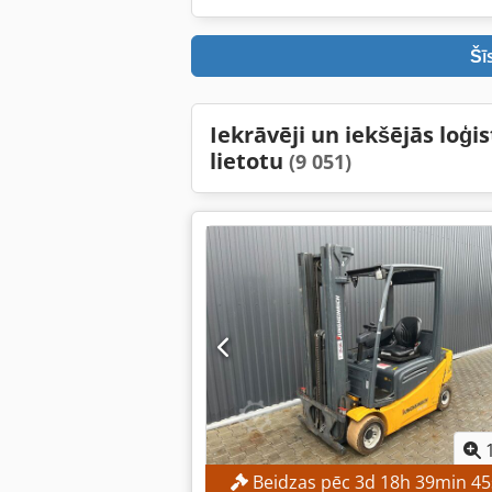
Šī
Iekrāvēji un iekšējās loģi
lietotu
(9 051)
Beidzas pēc
3
d
18
h
39
min
44