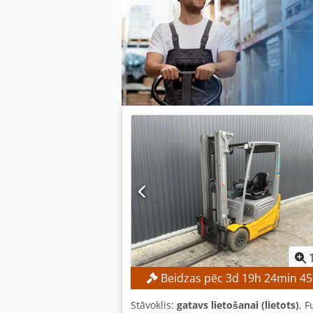
APRĪKOJUMS Kabīne Akumulators Lādētā
Beidzas pēc
3
d
19
h
24
min
44
Stāvoklis:
gatavs lietošanai (lietots)
, F