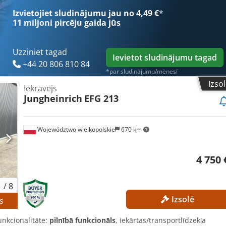
js Sāniskais pārvietotājs Ārējā atsauce: SL11370SP
Izvietojiet sludinājumu jau no 4,49 €
*
11 miljoni pircēju
gaida jūs
Uzziniet tagad
Ievietot sludinājumu tagad
+44 20 806 810 84
*par sludinājumu/mēnesī
Izso
Iekrāvējs
Jungheinrich
EFG 213
Województwo wielkopolskie
670 km
4 750 
1
/
8
Izsolē
s
unkcionalitāte:
pilnībā funkcionāls
, iekārtas/transportlīdzekļa